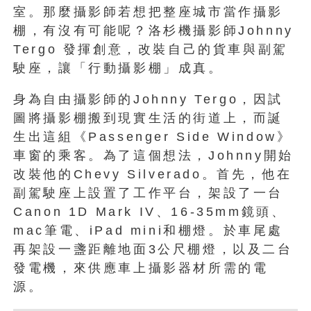
室。那麼攝影師若想把整座城市當作攝影
棚，有沒有可能呢？洛杉機攝影師Johnny
Tergo 發揮創意，改裝自己的貨車與副駕
駛座，讓「行動攝影棚」成真。
身為自由攝影師的Johnny Tergo，因試
圖將攝影棚搬到現實生活的街道上，而誕
生出這組《Passenger Side Window》
車窗的乘客。為了這個想法，Johnny開始
改裝他的Chevy Silverado。首先，他在
副駕駛座上設置了工作平台，架設了一台
Canon 1D Mark IV、16-35mm鏡頭、
mac筆電、iPad mini和棚燈。於車尾處
再架設一盞距離地面3公尺棚燈，以及二台
發電機，來供應車上攝影器材所需的電
源。