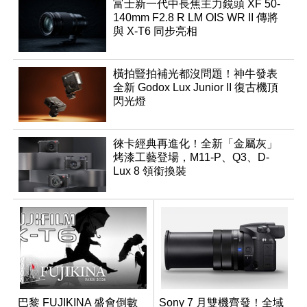
富士新一代中長焦主力鏡頭 XF 50-
140mm F2.8 R LM OIS WR II 傳將
與 X-T6 同步亮相
橫拍豎拍補光都沒問題！神牛發表
全新 Godox Lux Junior II 復古機頂
閃光燈
徠卡經典再進化！全新「金屬灰」
烤漆工藝登場，M11-P、Q3、D-
Lux 8 領銜換裝
巴黎 FUJIKINA 盛會倒數
Sony 7 月雙機齊發！全域