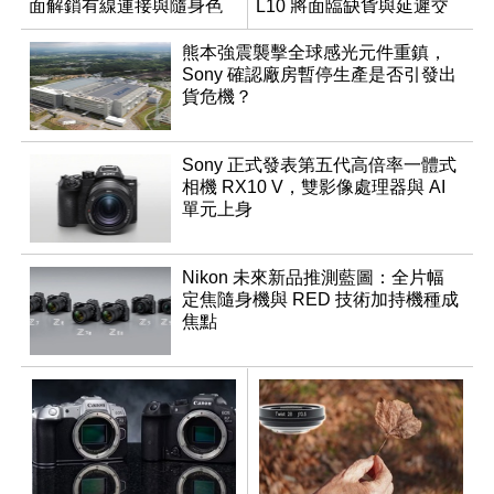
面解鎖有線連接與隨身色
L10 將面臨缺貨與延遲交
調編輯
貨時間
熊本強震襲擊全球感光元件重鎮，
Sony 確認廠房暫停生產是否引發出
貨危機？
Sony 正式發表第五代高倍率一體式
相機 RX10 V，雙影像處理器與 AI
單元上身
Nikon 未來新品推測藍圖：全片幅
定焦隨身機與 RED 技術加持機種成
焦點