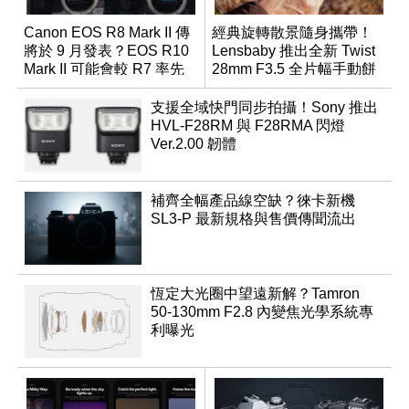
Canon EOS R8 Mark II 傳
經典旋轉散景隨身攜帶！
將於 9 月發表？EOS R10
Lensbaby 推出全新 Twist
Mark II 可能會較 R7 率先
28mm F3.5 全片幅手動餅
推出
乾鏡
支援全域快門同步拍攝！Sony 推出
HVL-F28RM 與 F28RMA 閃燈
Ver.2.00 韌體
補齊全幅產品線空缺？徠卡新機
SL3-P 最新規格與售價傳聞流出
恆定大光圈中望遠新解？Tamron
50-130mm F2.8 內變焦光學系統專
利曝光