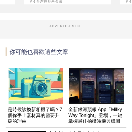
PR 台灣癌症基金會
P
ADVERTISEMENT
你可能也喜歡這些文章
是時候該換新相機了嗎？7
全新銀河預報 App「Milky
個你手上器材真的需要升
Way Tonight」登場，一鍵
級的理由
掌握最佳拍攝時機與構圖