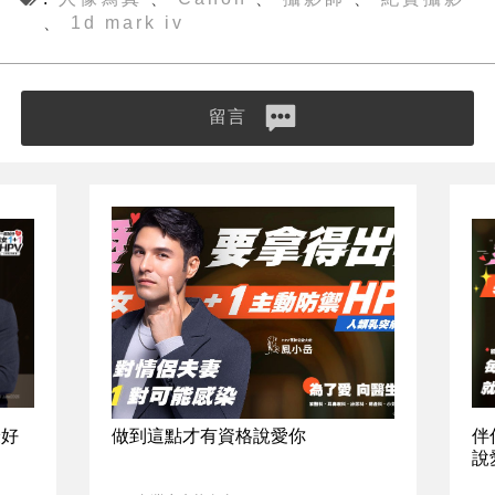
1d mark iv
、
留言
最好
做到這點才有資格說愛你
伴
說