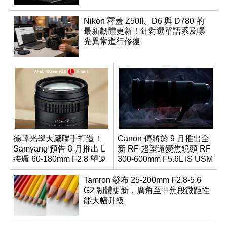
Nikon 釋蓋 Z50II、D6 與 D780 的
最新韌體更新！針對選單語系及曝
光異常進行修復
德韓光學大廠聯手打造！
Canon 傳將於 9 月推出全
Samyang 預告 8 月推出 L
新 RF 超望遠變焦鏡頭 RF
接環 60-180mm F2.8 望遠
300-600mm F5.6L IS USM
變焦鏡
Tamron 發布 25-200mm F2.8-5.6
G2 韌體更新，廣角至中焦段微距性
能大幅升級