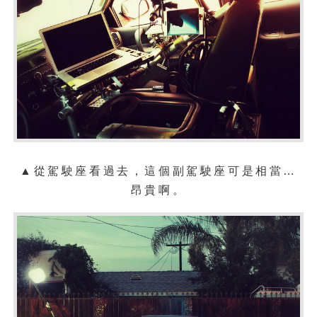
▲從駕駛座看過去，這個副駕駛座可是相當…
昂貴啊。