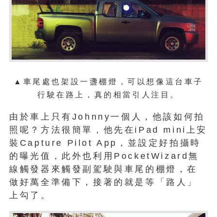
▲車尾處也架設一盞棚燈，可以想像這台車子
行駛在路上，真的相當引人注目。
由於車上只有Johnny一個人，他該如何拍
照呢？方法很簡單，他先在iPad mini上安
裝Capture Pilot App，並設定好拍攝時
的曝光值，此外也利用PocketWizard無
線觸發器來觸發副駕駛與車尾的棚燈，在
做好萬全準備下，接著的就是等「路人」
上勾了。