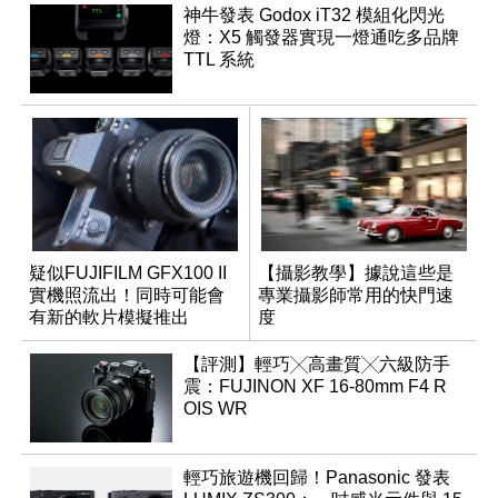
神牛發表 Godox iT32 模組化閃光
燈：X5 觸發器實現一燈通吃多品牌
TTL 系統
疑似FUJIFILM GFX100 II
【攝影教學】據說這些是
實機照流出！同時可能會
專業攝影師常用的快門速
有新的軟片模擬推出
度
【評測】輕巧╳高畫質╳六級防手
震：FUJINON XF 16-80mm F4 R
OIS WR
輕巧旅遊機回歸！Panasonic 發表