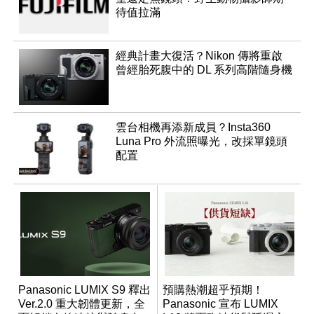
待值拉滿
經典計畫大復活？Nikon 傳將重啟
曾經胎死腹中的 DL 系列高階隨身機
雲台相機再添新成員？Insta360
Luna Pro 外流照曝光，改採單鏡頭
配置
Panasonic LUMIX S9 釋出
預購熱潮超乎預期！
Ver.2.0 重大韌體更新，全
Panasonic 宣布 LUMIX