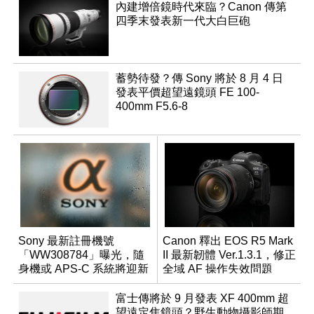
內建增倍鏡時代來臨？Canon 傳第
四季末發表新一代大白巨砲
蓄勢待發？傳 Sony 將於 8 月 4 日
發表平價超望遠鏡頭 FE 100-
400mm F5.6-8
Sony 最新註冊機號
Canon 釋出 EOS R5 Mark
「WW308784」曝光，隨
II 最新韌體 Ver.1.3.1，修正
身機或 APS-C 系統將迎新
全域 AF 操作失效問題
成員？
富士傳將於 9 月發表 XF 400mm 超
望遠定焦鏡頭？野生動物攝影師期