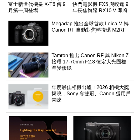
富士新世代機皇 X-T6 傳 9
快門電影機 FX5 與睽違 9
月第一周登場
年長焦旗艦 RX10 V 即將
登場
Megadap 推出全球首款 Leica M 轉
Canon RF 自動對焦轉接環 M2RF
Tamron 推出 Canon RF 與 Nikon Z
接環 17-70mm F2.8 恆定大光圈標
準變焦鏡
年度最佳相機出爐！2026 相機大獎
揭曉，Sony 奪雙冠、Canon 獲用戶
青睞