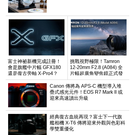
富士神祕新機完成註冊！
挑戰視野極限！Tamron
會是旗艦中片幅 GFX180
12-20mm F2.8 (A084) 全
還是復古旁軸 X-Pro4？
片幅超廣角變焦鏡正式發
表
Canon 傳將為 APS-C 機型導入堆
疊式感光元件！EOS R7 Mark II 或
迎來高速讀出升級
經典復古血統再現？富士下一代旗
艦相機 X-T6 傳將迎來外觀與色彩科
學雙重優化