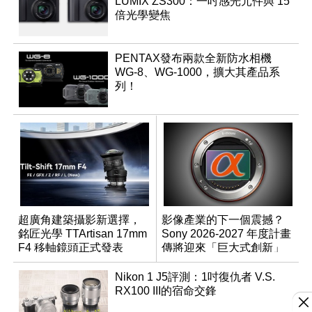
LUMIX ZS300：一吋感光元件與 15
倍光學變焦
PENTAX發布兩款全新防水相機
WG-8、WG-1000，擴大其產品系
列！
超廣角建築攝影新選擇，
影像產業的下一個震撼？
銘匠光學 TTArtisan 17mm
Sony 2026-2027 年度計畫
F4 移軸鏡頭正式發表
傳將迎來「巨大式創新」
Nikon 1 J5評測：1吋復仇者 V.S.
RX100 III的宿命交鋒