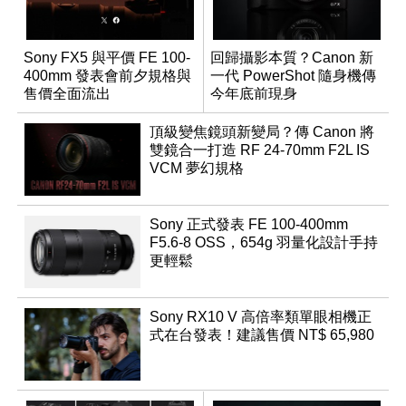
Sony FX5 與平價 FE 100-
回歸攝影本質？Canon 新
400mm 發表會前夕規格與
一代 PowerShot 隨身機傳
售價全面流出
今年底前現身
頂級變焦鏡頭新變局？傳 Canon 將
雙鏡合一打造 RF 24-70mm F2L IS
VCM 夢幻規格
Sony 正式發表 FE 100-400mm
F5.6-8 OSS，654g 羽量化設計手持
更輕鬆
Sony RX10 V 高倍率類單眼相機正
式在台發表！建議售價 NT$ 65,980