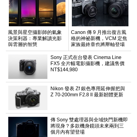
風景與星空攝影師的氣象
Canon 傳 9 月推出復古風
決策利器：專業解讀光影
格的神祕新機，VCM 定焦
與雲層的智慧
家族最終章也將壓軸登場
App「Atmos」登場
Sony 正式在台發表 Cinema Line
FX5 全片幅電影攝影機，建議售價
NT$144,980
Nikon 發表 Zf 銀色專用延伸握把與
Z 70-200mm F2.8 II 最新韌體更新
傳 Sony 雙處理器與全域快門新機即
將現身？多款機身鏡頭未來兩到三
個月內有望登場