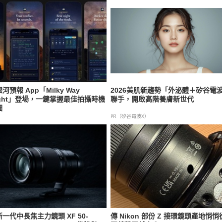
河預報 App「Milky Way
2026美肌新趨勢「外泌體＋矽谷電
ight」登場，一鍵掌握最佳拍攝時機
聯手，開啟高階養膚新世代
圖
PR（矽谷電波X）
一代中長焦主力鏡頭 XF 50-
傳 Nikon 部份 Z 接環鏡頭產地悄