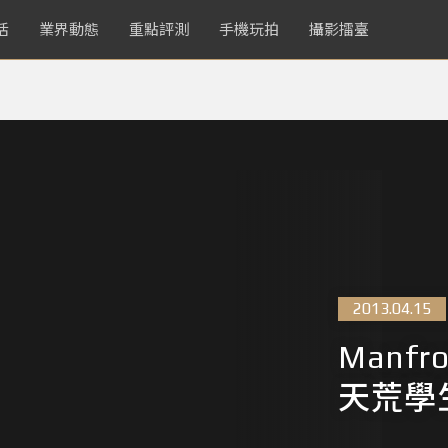
活
業界動態
重點評測
手機玩拍
攝影擂臺
2013.04.15
Manf
天荒學