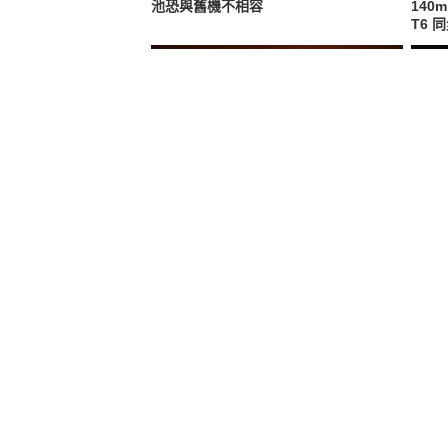
池恐與舊機不相容
140m
T6 
橫拍豎拍補光都沒問題！神牛發表全新
徠卡
Godox Lux Junior II 復古機頂閃光燈
藝登場
裝