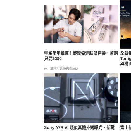
宇威愛用推薦！輕鬆搞定臉部保養，首購
全新銀
只要$390
Ton
與構
PR（三得利健康網路商店）
Sony A7R VI 疑似真機外觀曝光，新電
富士新