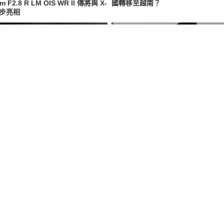
m F2.8 R LM OIS WR II 傳將與 X-
國轉移至越南？
同步亮相
經典再進化！全新「金屬灰」烤漆工
巴黎 FUJIKINA 盛會倒數 富士新世
，M11-P、Q3、D-Lux 8 領銜換
皇 X-T6 傳 9 月第一周登場
Recommended by