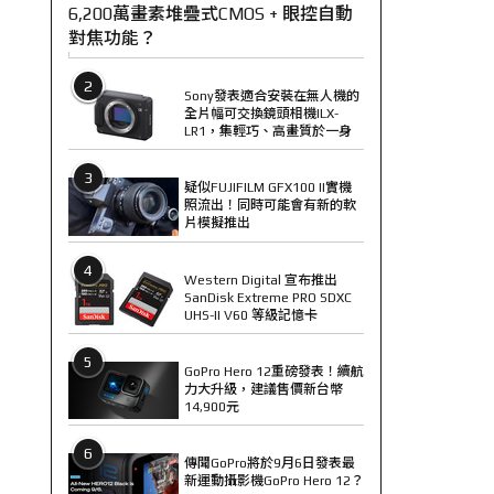
6,200萬畫素堆疊式CMOS + 眼控自動
對焦功能？
2
Sony發表適合安裝在無人機的
全片幅可交換鏡頭相機ILX-
LR1，集輕巧、高畫質於一身
3
疑似FUJIFILM GFX100 II實機
照流出！同時可能會有新的軟
片模擬推出
4
Western Digital 宣布推出
SanDisk Extreme PRO SDXC
UHS-II V60 等級記憶卡
5
GoPro Hero 12重磅發表！續航
力大升級，建議售價新台幣
14,900元
6
傳聞GoPro將於9月6日發表最
新運動攝影機GoPro Hero 12？