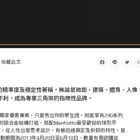
收藏此文
 以絕佳的精準度及穩定性著稱，無論是微距、建築、體育、人像
不利，成為專業三角架的指標性品牌。
獨享優惠專案，只要秀出你的學生證，就能享有
290
系列
的鋁合金結構打造，搭配
Manfrotto
最受歡迎的球形平
度，從人性出發思考設計，有著迅速鎖定及拆卸的特性，是
活動期間為
2013
年
4
月
20
日至
6
月
10
日，數量有限欲購從