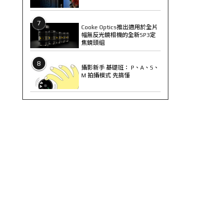
7
Cooke Optics推出適用於全片
幅無反光鏡相機的全新SP3定
焦鏡頭組
8
攝影新手 基礎班： P、A、S、
M 拍攝模式 先搞懂