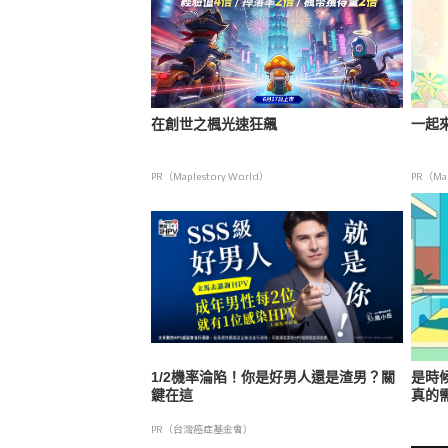
在創世之楓光速狂飆
一起來
PR（Maplestory World）
PR（Map
1/2機率淪陷！你是好男人還是渣男？關
是時
鍵在這
真的
PR（台灣癌症基金會）