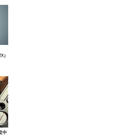
波X」
悄從中