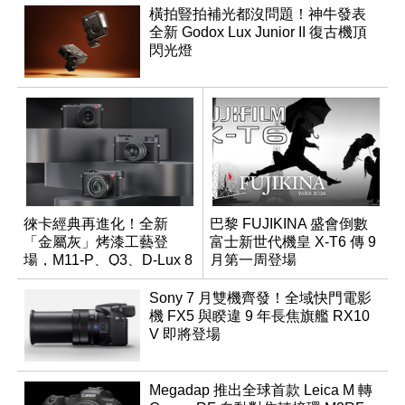
橫拍豎拍補光都沒問題！神牛發表
全新 Godox Lux Junior II 復古機頂
閃光燈
徠卡經典再進化！全新
巴黎 FUJIKINA 盛會倒數
「金屬灰」烤漆工藝登
富士新世代機皇 X-T6 傳 9
場，M11-P、Q3、D-Lux 8
月第一周登場
領銜換裝
Sony 7 月雙機齊發！全域快門電影
機 FX5 與睽違 9 年長焦旗艦 RX10
V 即將登場
Megadap 推出全球首款 Leica M 轉