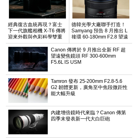
經典復古血統再現？富士
德韓光學大廠聯手打造！
下一代旗艦相機 X-T6 傳將
Samyang 預告 8 月推出 L
迎來外觀與色彩科學雙重
接環 60-180mm F2.8 望遠
優化
變焦鏡
Canon 傳將於 9 月推出全新 RF 超
望遠變焦鏡頭 RF 300-600mm
F5.6L IS USM
Tamron 發布 25-200mm F2.8-5.6
G2 韌體更新，廣角至中焦段微距性
能大幅升級
內建增倍鏡時代來臨？Canon 傳第
四季末發表新一代大白巨砲