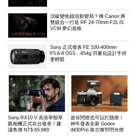
頂級變焦鏡頭新變局？傳 Canon 將
雙鏡合一打造 RF 24-70mm F2L IS
VCM 夢幻規格
Sony 正式發表 FE 100-400mm
F5.6-8 OSS，654g 羽量化設計手持
更輕鬆
Sony RX10 V 高倍率類單
迷你閃燈也可以打跳燈！
眼相機正式在台發表！建
神牛發表全新 Godox
議售價 NT$ 65,980
iM30Pro 復古微型閃光燈