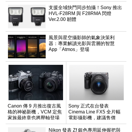
支援全域快門同步拍攝！Sony 推出
HVL-F28RM 與 F28RMA 閃燈
Ver.2.00 韌體
風景與星空攝影師的氣象決策利
器：專業解讀光影與雲層的智慧
App「Atmos」登場
Canon 傳 9 月推出復古風
Sony 正式在台發表
格的神祕新機，VCM 定焦
Cinema Line FX5 全片幅
家族最終章也將壓軸登場
電影攝影機，建議售價
NT$144,980
Nikon 發表 Zf 銀色專用延伸握把與