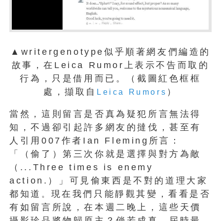
▲writergenotype似乎順著網友們編造的
故事，在Leica Rumor上表示不告而取的
行為，只是借用而已。（截圖紅色框框
處，擷取自
）
Leica Rumors
當然，這則留言是否真為疑犯所言無法得
知，不過卻引起許多網友的撻伐，甚至有
人引用007作者Ian Fleming所言：
「（偷了）第三次你就是選擇與對方為敵
（...Three times is enemy
action.）」可見偷東西是不對的道理大家
都知道
現在我們只能靜觀其變，看看是否
。
有如留言所說，在本週二晚上，這些天價
攝影珍品將物歸原主？倘若成真，屆時最