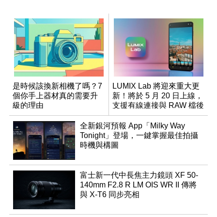
是時候該換新相機了嗎？7
LUMIX Lab 將迎來重大更
個你手上器材真的需要升
新！將於 5 月 20 日上線，
級的理由
支援有線連接與 RAW 檔後
製
全新銀河預報 App「Milky Way
Tonight」登場，一鍵掌握最佳拍攝
時機與構圖
富士新一代中長焦主力鏡頭 XF 50-
140mm F2.8 R LM OIS WR II 傳將
與 X-T6 同步亮相