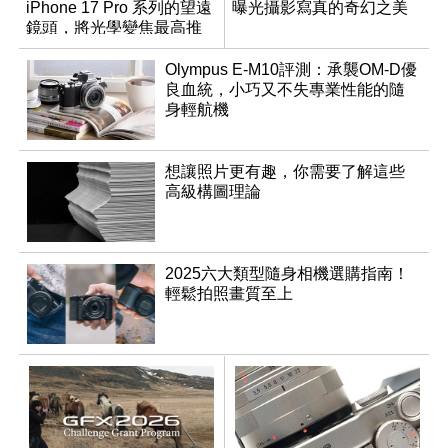
iPhone 17 Pro 系列的望遠
曝光攝影寫真的奇幻之美
鏡頭，將光學變焦最高推
升至 16 倍
Olympus E-M10評測：承襲OM-D優
良血統，小巧又不失專業性能的隨
身輕航機
想讓照片更有趣，你需要了解這些
高級構圖理論
2025六大類型隨身相機選購指南！
輕鬆拍照畫質至上