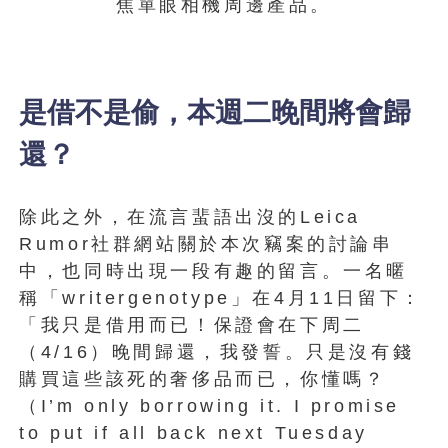
焦單眼相機周邊產品。
是借不是偷，本週二晚間將會歸
還？
除此之外，在流言蜚語出沒的Leica
Rumor社群網站關於本次竊案的討論串
中，也同時出現一段有趣的留言。一名暱
稱「writergenotype」在4月11日留下：
「我只是借用而已！保證會在下周二
（4/16）晚間歸還，我發誓。只是沒有錢
購買這些該死的奢侈品而已，你懂嗎？
（I’m only borrowing it. I promise
to put if all back next Tuesday