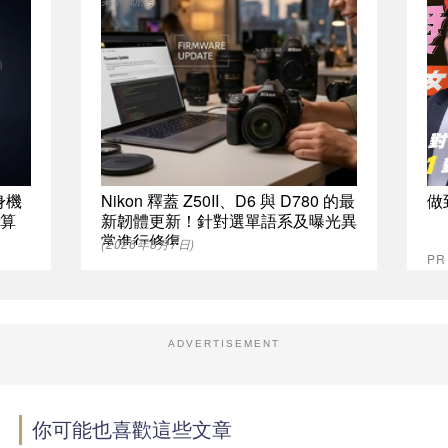
隨身機
Nikon 釋蓋 Z50II、D6 與 D780 的最
做
運算
新韌體更新！針對選單語系及曝光異
常進行修復
(2026年8月7日)
P
ADVERTISEMENT
你可能也喜歡這些文章