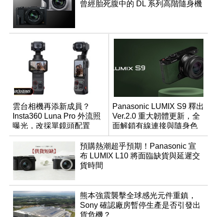
曾經胎死腹中的 DL 系列高階隨身機
雲台相機再添新成員？
Panasonic LUMIX S9 釋出
Insta360 Luna Pro 外流照
Ver.2.0 重大韌體更新，全
曝光，改採單鏡頭配置
面解鎖有線連接與隨身色
調編輯
預購熱潮超乎預期！Panasonic 宣
布 LUMIX L10 將面臨缺貨與延遲交
貨時間
熊本強震襲擊全球感光元件重鎮，
Sony 確認廠房暫停生產是否引發出
貨危機？