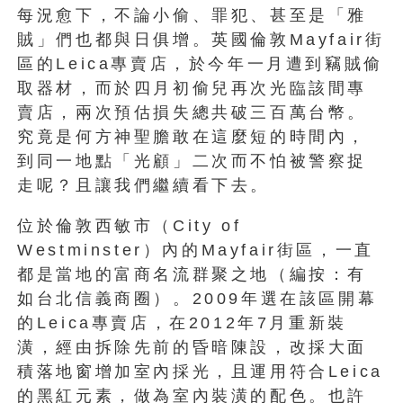
每況愈下，不論小偷、罪犯、甚至是「雅
賊」們也都與日俱增。英國倫敦Mayfair街
區的Leica專賣店，於今年一月遭到竊賊偷
取器材，而於四月初偷兒再次光臨該間專
賣店，兩次預估損失總共破三百萬台幣。
究竟是何方神聖膽敢在這麼短的時間內，
到同一地點「光顧」二次而不怕被警察捉
走呢？且讓我們繼續看下去。
位於倫敦西敏市（City of
Westminster）內的Mayfair街區，一直
都是當地的富商名流群聚之地（編按：有
如台北信義商圈）。2009年選在該區開幕
的Leica專賣店，在2012年7月重新裝
潢，經由拆除先前的昏暗陳設，改採大面
積落地窗增加室內採光，且運用符合Leica
的黑紅元素，做為室內裝潢的配色。也許