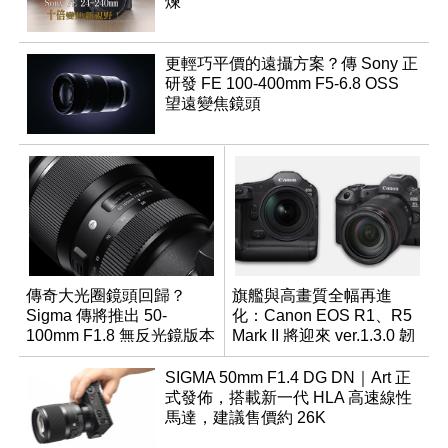
煉
更輕巧平價的遠攝方案？傳 Sony 正
研發 FE 100-400mm F5-6.8 OSS
望遠變焦鏡頭
傳奇大光圈鏡頭回歸？
旗艦與高畫質全幅再進
Sigma 傳將推出 50-
化：Canon EOS R1、R5
100mm F1.8 無反光鏡版本
Mark II 將迎來 ver.1.3.0 韌
體更新
SIGMA 50mm F1.4 DG DN｜Art 正
式發佈，搭載新一代 HLA 高速線性
馬達，建議售價約 26K