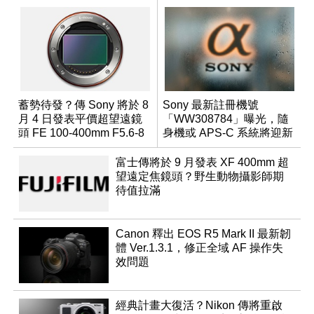
蓄勢待發？傳 Sony 將於 8
Sony 最新註冊機號
月 4 日發表平價超望遠鏡
「WW308784」曝光，隨
頭 FE 100-400mm F5.6-8
身機或 APS-C 系統將迎新
成員？
富士傳將於 9 月發表 XF 400mm 超
望遠定焦鏡頭？野生動物攝影師期
待值拉滿
Canon 釋出 EOS R5 Mark II 最新韌
體 Ver.1.3.1，修正全域 AF 操作失
效問題
經典計畫大復活？Nikon 傳將重啟