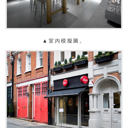
▲室內模擬圖。