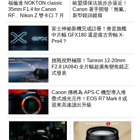
福倫達 NOKTON classic
歐盟環保法規步步逼近！
35mm F1.4 for Canon
Canon 著手開發「無氟」
RF、Nikon Z 雙卡口 7 月
新型鏡頭鍍膜
同步登台
富士神祕新機完成註冊！會是旗艦
中片幅 GFX180 還是復古旁軸 X-
Pro4？
挑戰視野極限！Tamron 12-20mm
F2.8 (A084) 全片幅超廣角變焦鏡正
式發表
Canon 傳將為 APS-C 機型導入堆
疊式感光元件！EOS R7 Mark II 或
迎來高速讀出升級