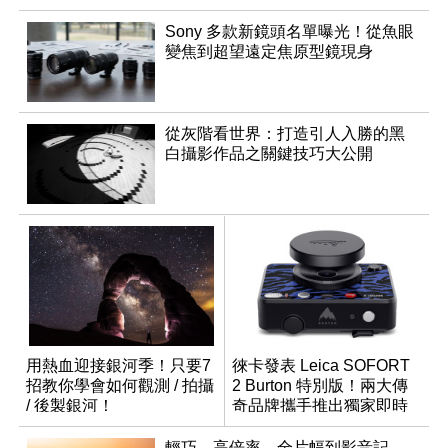
Sony 多款新鏡頭名單曝光！從魚眼
變焦到超望遠定焦原型鏡現身
從灰階看世界：打造引人入勝的黑
白攝影作品之關鍵技巧大公開
用熱血迎接銀河季！只要7
徠卡發表 Leica SOFORT
招教你學會如何觀測 / 拍攝
2 Burton 特別版！兩大傳
/ 後製銀河！
奇品牌攜手推出獨家即時
成像相機
輕巧、高倍率、全片幅到影音記