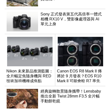
Sony 正式發表第五代高倍率一體式
相機 RX10 V，雙影像處理器與 AI
單元上身
Nikon 未來新品推測藍圖：
Canon EOS R8 Mark II 傳
全片幅定焦隨身機與 RED
將於 9 月發表？EOS R10
技術加持機種成焦點
Mark II 可能會較 R7 率先
推出
經典旋轉散景隨身攜帶！Lensbaby
推出全新 Twist 28mm F3.5 全片幅
手動餅乾鏡