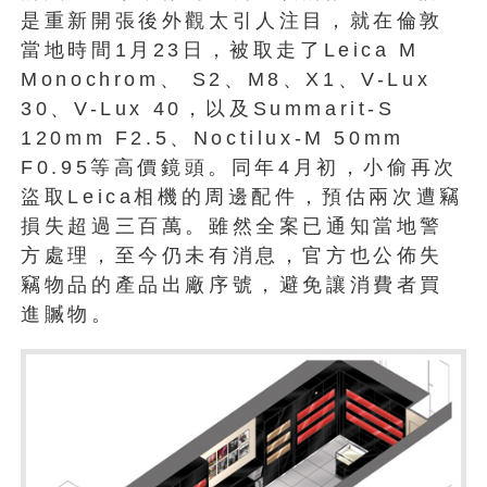
是重新開張後外觀太引人注目，就在倫敦
當地時間1月23日，被取走了Leica M
Monochrom、 S2、M8、X1、V-Lux
30、V-Lux 40，以及Summarit-S
120mm F2.5、Noctilux-M 50mm
F0.95等高價鏡頭。同年4月初，小偷再次
盜取Leica相機的周邊配件，預估兩次遭竊
損失超過三百萬。雖然全案已通知當地警
方處理，至今仍未有消息，官方也公佈失
竊物品的產品出廠序號，避免讓消費者買
進贓物。