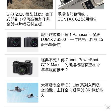
GFX 2026 攝影贊助計畫正
重現濃郁蔡司味，
式開跑！提供高額創作基
CONTAX G2 試用報告
金與中片幅器材支援
輕巧旅遊機回歸！Panasonic 發表
LUMIX ZS300：一吋感光元件與 15
倍光學變焦
經典不死！傳 Canon PowerShot
G7 X Mark III 的後繼機種有望在今
年年底前推出？
大疆發表全新 DJI Lito 系列入門級
空拍機，主打全向避障與 8K 錄影能
力