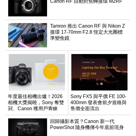
Canon RF 自動對焦轉接環 M2RF
Tamron 推出 Canon RF 與 Nikon Z
接環 17-70mm F2.8 恆定大光圈標
準變焦鏡
年度最佳相機出爐！2026
Sony FX5 與平價 FE 100-
相機大獎揭曉，Sony 奪雙
400mm 發表會前夕規格與
冠、Canon 獲用戶青睞
售價全面流出
回歸攝影本質？Canon 新一代
PowerShot 隨身機傳今年底前現身