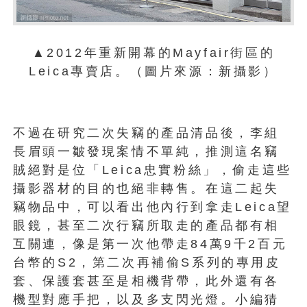
▲2012年重新開幕的Mayfair街區的
Leica專賣店。（圖片來源：新攝影）
不過在研究二次失竊的產品清品後，李組
長眉頭一皺發現案情不單純，推測這名竊
賊絕對是位「Leica忠實粉絲」，偷走這些
攝影器材的目的也絕非轉售。在這二起失
竊物品中，可以看出他內行到拿走Leica望
眼鏡，甚至二次行竊所取走的產品都有相
互關連，像是第一次他帶走84萬9千2百元
台幣的S2，第二次再補偷S系列的專用皮
套、保護套甚至是相機背帶，此外還有各
機型對應手把，以及多支閃光燈。小編猜