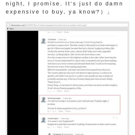
night, I promise. It’s just do damn
expensive to buy, ya know?）」