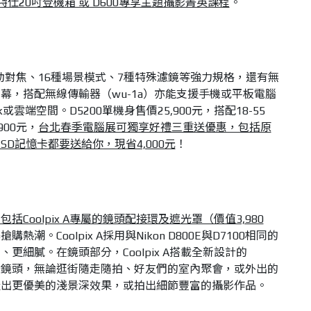
特仕20吋登機箱 或 D600專享主題攝影菁英課程
。
自動對焦、16種場景模式、7種特殊濾鏡等強力規格，還有無
幕，搭配無線傳輸器（wu-1a）亦能支援手機或平板電腦
k或雲端空間。D5200單機身售價25,900元，搭配18-55
900元，
台北春季電腦展可獨享好禮三重送優惠，包括原
SD記憶卡都要送給你，現省4,000元
！
Coolpix A專屬的鏡頭配接環及遮光罩（價值3,980
潮。Coolpix A採用與Nikon D800E與D7100相同的
更細膩。在鏡頭部分，Coolpix A搭載全新設計的
廣角定焦鏡頭，無論逛街隨走隨拍、好友們的室內聚會，或外出的
造出更優美的淺景深效果，或拍出細節豐富的攝影作品。