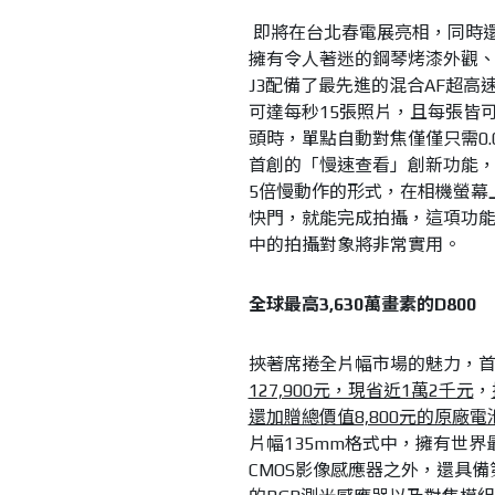
即將在台北春電展亮相，同時
擁有令人著迷的鋼琴烤漆外觀
J3配備了最先進的混合AF超
可達每秒15張照片，且每張皆可
頭時，單點自動對焦僅僅只需0.
首創的「慢速查看」創新功能
5倍慢動作的形式，在相機螢幕
快門，就能完成拍攝，這項功
中的拍攝對象將非常實用。
全球最高3,630萬畫素的D800
挾著席捲全片幅市場的魅力，
127,900元，現省近1萬2千元
，
還加贈總價值8,800元的原廠
片幅135mm格式中，擁有世界
CMOS影像感應器之外，還具備第