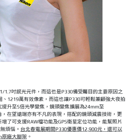
1/1.7吋感光元件，而這也是P330備受矚目的主要原因之
大光圈、1219萬有效像素，而這也讓P330可輕鬆兼顧強大夜拍
代提升至5倍光學變焦，鏡頭變焦擴展為24mm至
超廣角，在望遠端亦有不凡的表現，搭配的鏡頭減震技術，更
新增了可支援RAW檔功能及GPS衛星定位功能，能幫照片
點無煩惱。
台北春電展期間P330優惠價12,900元，還可以
on原廠大腳架
。