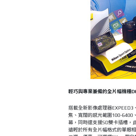
輕巧與專業兼備的全片幅機種D6
搭載全新影像處理器EXPEED3
焦、寬闊的感光範圍100-6400
幕，同時還支援SD雙卡插槽，此
遠輕於所有全片幅格式的單眼