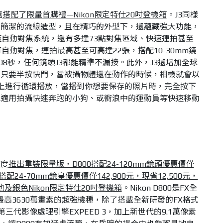
還
搭配了限量首購禮—Nikon限定特仕20吋登機箱
。J3同樣
、簡潔的流線造型，且在精巧的外型下，還蘊藏強大功能，
高速自動對焦系統，還有多達73點對焦區域、快速連拍甚至
自動對焦，連拍最高甚至可高達22張，搭配10-30mm鏡
08秒，任何鏡頭J3都能精準不漏接。此外，J3還增加全球
，只要半按快門，當被攝物體還在動作的時候，相機就會以
上進行循環播放，當播到你想要保存的照片時，完全按下
能適用拍攝快速奔跑的小狗、或衝浪中的運動員等快速移動
首度
推出重裝限量版，D800搭配24-120mm鏡頭優惠價僅
搭配24-70mm鏡皇優惠價僅142,900元，現省12,500元，
電池及銀色
Nikon
限定特仕20吋登機箱
。Nikon D800是FX全
最高3630萬畫素的超強機種，除了搭載全新研發的FX格式
三代影像處理引擎EXPEED 3，加上新世代的9.1萬像素