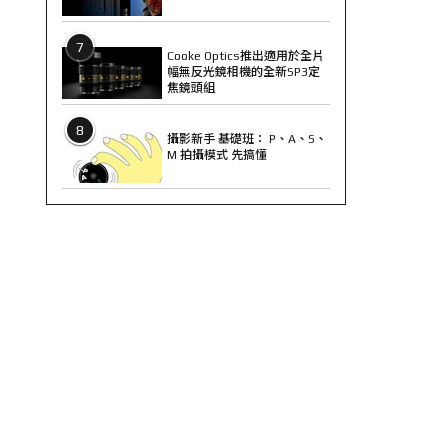
7
Cooke Optics推出適用於全片
幅無反光鏡相機的全新SP3定
焦鏡頭組
8
攝影新手 基礎班： P、A、S、
M 拍攝模式 先搞懂