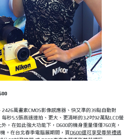
00
、2426萬畫素CMOS影像感應器、快又準的39點自動對
、每秒5.5張高速連拍、更大、更清晰的3.2吋92萬點LCD螢
外，在如此強大功能下，D600的機身重量僅僅760克，
相機。在台北春季電腦展期間，買
D600還可享受尊榮禮遇