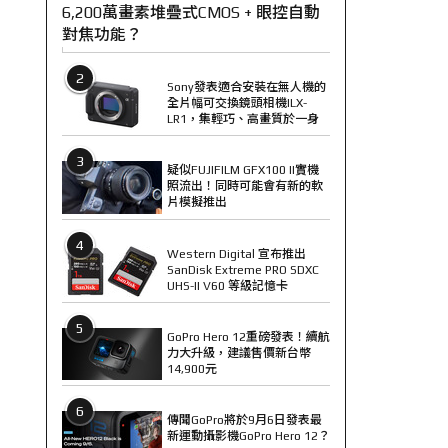
6,200萬畫素堆疊式CMOS + 眼控自動
對焦功能？
2
Sony發表適合安裝在無人機的
全片幅可交換鏡頭相機ILX-
LR1，集輕巧、高畫質於一身
3
疑似FUJIFILM GFX100 II實機
照流出！同時可能會有新的軟
片模擬推出
4
Western Digital 宣布推出
SanDisk Extreme PRO SDXC
UHS-II V60 等級記憶卡
5
GoPro Hero 12重磅發表！續航
力大升級，建議售價新台幣
14,900元
6
傳聞GoPro將於9月6日發表最
新運動攝影機GoPro Hero 12？