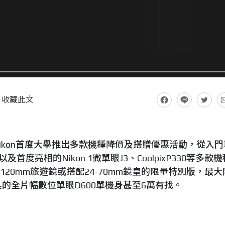
收藏此文
ikon首度大舉推出多款機種降價及搭贈優惠活動，從入門
以及首度亮相的Nikon 1微單眼J3、CoolpixP330等多款
-120mm旅遊鏡或搭配24-70mm鏡皇的限量特別版，最
的全片幅數位單眼D600單機身甚至6萬有找。
3