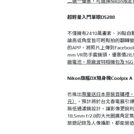
二選一優惠，可選擇Nikon限定
超輕量入門單眼D5200
不僅擁有2410萬畫素、39點
論高或角度皆可輕鬆拍的翻轉螢
的APP，將照片上傳到Faceboo
mm VR防手震鏡頭，優惠價28,
廠電池、原廠波特相機包及16G 
Nikon
旗艦DX隨身機Coolpix A
也推出
限量送日本原裝首購禮，包括
元）
，預計將於台北春電展引爆搶購熱
無低通濾鏡設計，讓影像更銳利、
18.5mm f/2.8的大光圈
旅遊記錄及人像攝影，都能營