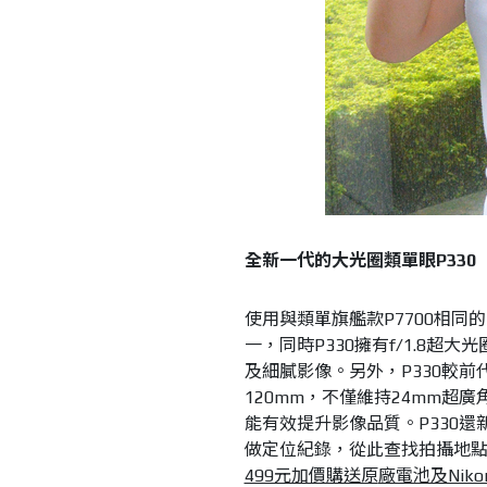
全新一代的大光圈類單眼P330
使用與類單旗艦款P7700相同的
一，同時P330擁有f/1.8超
及細膩影像。另外，P330較前
120mm，不僅維持24mm
能有效提升影像品質。P330還
做定位紀錄，從此查找拍攝地
499元加價購送原
廠電池及Nik