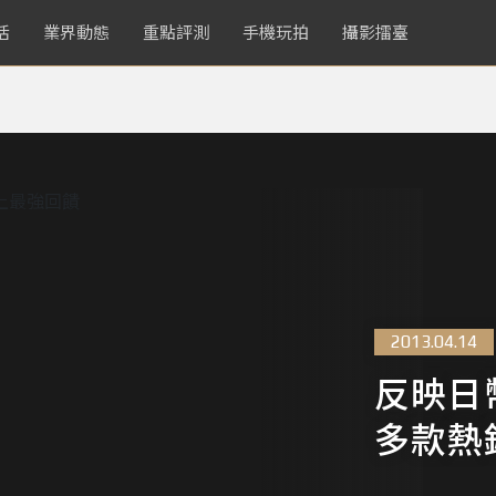
活
業界動態
重點評測
手機玩拍
攝影擂臺
2013.04.14
反映日幣
多款熱