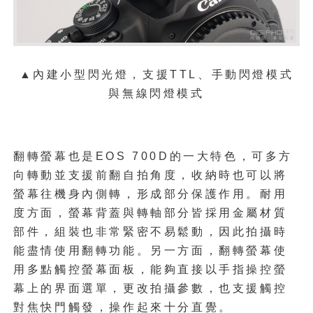
▲內建小型閃光燈，支援TTL、手動閃燈模式
與無線閃燈模式
翻轉螢幕也是EOS 700D的一大特色，可多方
向轉動並支援前翻自拍角度，收納時也可以將
螢幕往機身內側轉，形成部分保護作用。耐用
度方面，螢幕背蓋與轉軸部分皆採用金屬材質
部件，組裝也非常緊密不易鬆動，因此拍攝時
能盡情使用翻轉功能。另一方面，翻轉螢幕使
用多點觸控螢幕面板，能夠直接以手指操控螢
幕上的界面選單，更改拍攝參數，也支援觸控
對焦快門觸發，操作起來十分直覺。