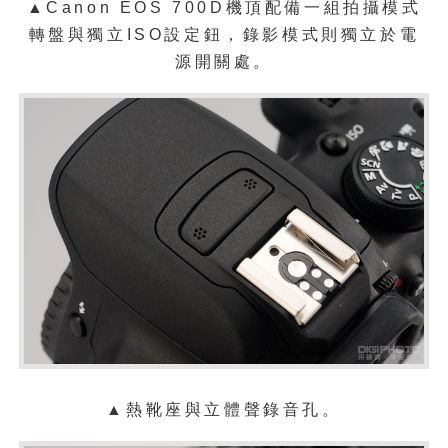
▲Canon EOS 700D機頂配備一組拍攝模式
轉盤與獨立ISO設定鈕，錄影模式則獨立於電
源開關處。
▲熱靴座與立體聲錄音孔。