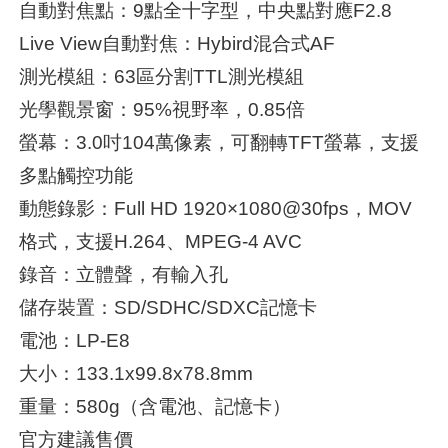
自動對焦點：9點全十字型，中央點對應F2.8
Live View自動對焦：Hybird混合式AF
測光模組：63區分割TTL測光模組
光學觀景窗：95%視野率，0.85倍
螢幕：3.0吋104萬像素，可翻轉TFT螢幕，支援
多點觸控功能
動態錄影：Full HD 1920×1080@30fps，MOV
格式，支援H.264、MPEG-4 AVC
錄音：立體聲，有輸入孔
儲存裝置：SD/SDHC/SDXC記憶卡
電池：LP-E8
大小：133.1x99.8x78.8mm
重量：580g（含電池、記憶卡）
官方建議售價