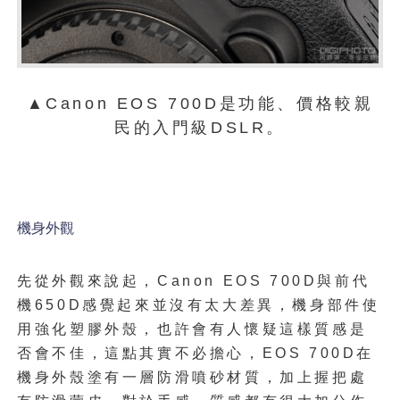
▲Canon EOS 700D是功能、價格較親
民的入門級DSLR。
機身外觀
先從外觀來說起，Canon EOS 700D與前代
機650D感覺起來並沒有太大差異，機身部件使
用強化塑膠外殼，也許會有人懷疑這樣質感是
否會不佳，這點其實不必擔心，EOS 700D在
機身外殼塗有一層防滑噴砂材質，加上握把處