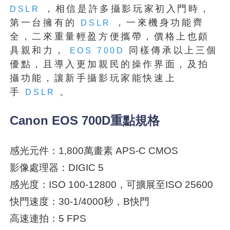
，相信是許多攝影玩家初入門時，
DSLR
第一台擁有的
，一來機身功能齊
DSLR
全，二來重量輕盈方便攜帶，價格上也頗
具親和力，
同樣傳承以上三個
EOS
700D
優點，且導入更加親民的操作界面，及拍
攝功能，讓新手攝影玩家能快速上
手
。
DSLR
Canon EOS 700D重點規格
感光元件：1,800萬畫素 APS-C CMOS
影像處理器：DIGIC 5
感光度：ISO 100-12800，可擴展至ISO 25600
快門速度：30-1/4000秒，B快門
高速連拍：5 FPS