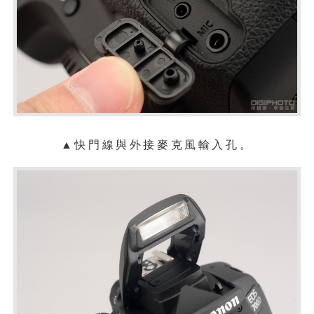
▲快門線與外接麥克風輸入孔。