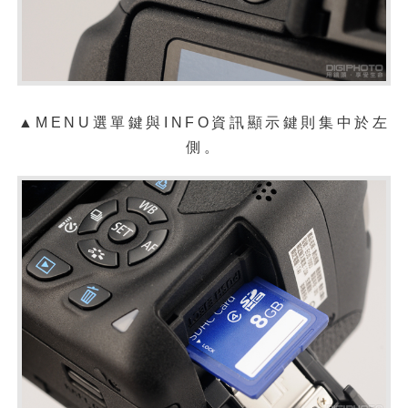
▲MENU選單鍵與INFO資訊顯示鍵則集中於左
側。