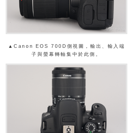
▲Canon EOS 700D側視圖，輸出、輸入端
子與螢幕轉軸集中於此側。