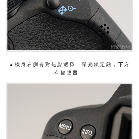
▲機身右側有對焦點選擇、曝光鎖定鈕，下方
有揚聲器。