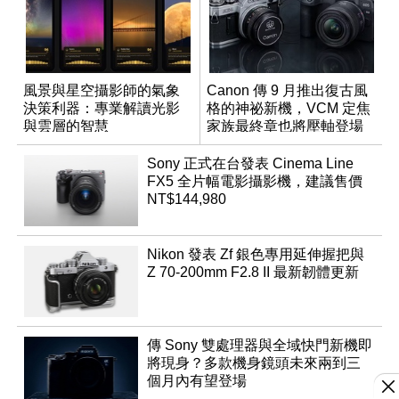
風景與星空攝影師的氣象
Canon 傳 9 月推出復古風
決策利器：專業解讀光影
格的神祕新機，VCM 定焦
與雲層的智慧
家族最終章也將壓軸登場
App「Atmos」登場
Sony 正式在台發表 Cinema Line
FX5 全片幅電影攝影機，建議售價
NT$144,980
Nikon 發表 Zf 銀色專用延伸握把與
Z 70-200mm F2.8 II 最新韌體更新
傳 Sony 雙處理器與全域快門新機即
將現身？多款機身鏡頭未來兩到三
個月內有望登場