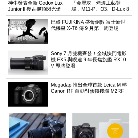
神牛發表全新 Godox Lux
「金屬灰」烤漆工藝登
Junior II 復古機頂閃光燈
場，M11-P、Q3、D-Lux 8
領銜換裝
巴黎 FUJIKINA 盛會倒數 富士新世
代機皇 X-T6 傳 9 月第一周登場
Sony 7 月雙機齊發！全域快門電影
機 FX5 與睽違 9 年長焦旗艦 RX10
V 即將登場
Megadap 推出全球首款 Leica M 轉
Canon RF 自動對焦轉接環 M2RF