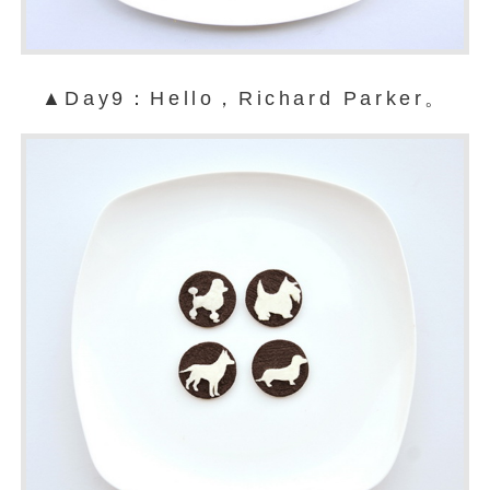
▲Day9：Hello，Richard Parker。