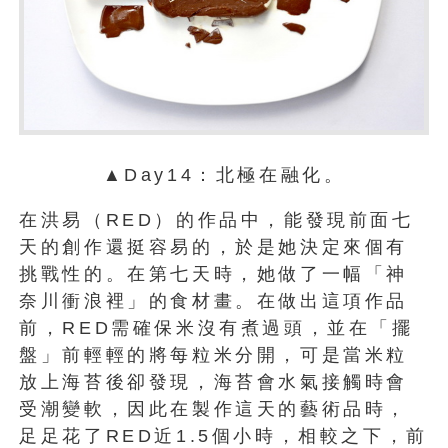
▲Day14：北極在融化。
在洪易（RED）的作品中，能發現前面七
天的創作還挺容易的，於是她決定來個有
挑戰性的。在第七天時，她做了一幅「神
奈川衝浪裡」的食材畫。在做出這項作品
前，RED需確保米沒有煮過頭，並在「擺
盤」前輕輕的將每粒米分開，可是當米粒
放上海苔後卻發現，海苔會水氣接觸時會
受潮變軟，因此在製作這天的藝術品時，
足足花了RED近1.5個小時，相較之下，前