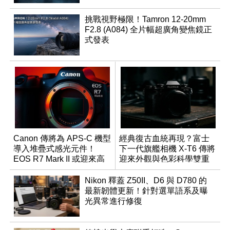
挑戰視野極限！Tamron 12-20mm
F2.8 (A084) 全片幅超廣角變焦鏡正
式發表
Canon 傳將為 APS-C 機型
經典復古血統再現？富士
導入堆疊式感光元件！
下一代旗艦相機 X-T6 傳將
EOS R7 Mark II 或迎來高
迎來外觀與色彩科學雙重
速讀出升級
優化
Nikon 釋蓋 Z50II、D6 與 D780 的
最新韌體更新！針對選單語系及曝
光異常進行修復