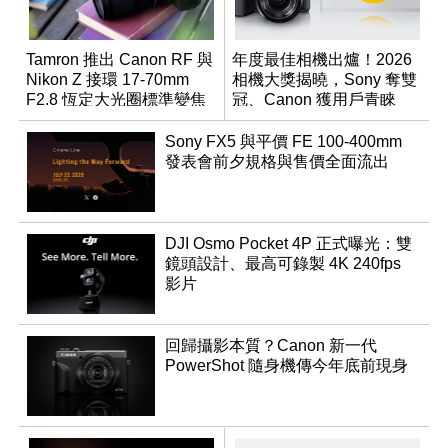
Tamron 推出 Canon RF 與
年度最佳相機出爐！2026
Nikon Z 接環 17-70mm
相機大獎揭曉，Sony 奪雙
F2.8 恆定大光圈標準變焦
冠、Canon 獲用戶青睞
鏡
Sony FX5 與平價 FE 100-400mm
發表會前夕規格與售價全面流出
DJI Osmo Pocket 4P 正式曝光：雙
鏡頭設計、最高可錄製 4K 240fps
影片
回歸攝影本質？Canon 新一代
PowerShot 隨身機傳今年底前現身