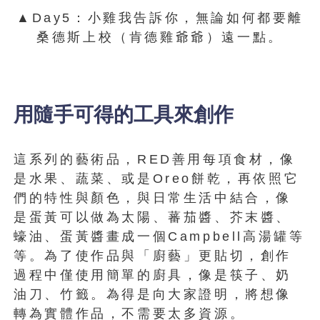
▲Day5：小雞我告訴你，無論如何都要離
桑德斯上校（肯德雞爺爺）遠一點。
用隨手可得的工具來創作
這系列的藝術品，RED善用每項食材，像
是水果、蔬菜、或是Oreo餅乾，再依照它
們的特性與顏色，與日常生活中結合，像
是蛋黃可以做為太陽、蕃茄醬、芥末醬、
蠔油、蛋黃醬畫成一個Campbell高湯罐等
等。為了使作品與「廚藝」更貼切，創作
過程中僅使用簡單的廚具，像是筷子、奶
油刀、竹籤。為得是向大家證明，將想像
轉為實體作品，不需要太多資源。