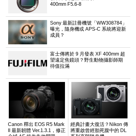
400mm F5.6-8
Sony 最新註冊機號「WW308784」
曝光，隨身機或 APS-C 系統將迎新
成員？
富士傳將於 9 月發表 XF 400mm 超
望遠定焦鏡頭？野生動物攝影師期
待值拉滿
Canon 釋出 EOS R5 Mark
經典計畫大復活？Nikon 傳
II 最新韌體 Ver.1.3.1，修正
將重啟曾經胎死腹中的 DL