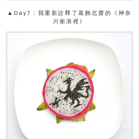
▲Day7：我重新詮釋了葛飾北齋的《神奈
川衝浪裡》