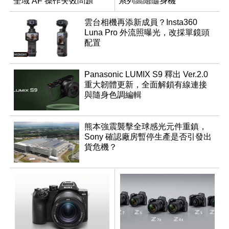
全域 AF 操作失效問題
系列高階隨身機
雲台相機再添新成員？Insta360
Luna Pro 外流照曝光，改採單鏡頭
配置
Panasonic LUMIX S9 釋出 Ver.2.0
重大韌體更新，全面解鎖有線連接
與隨身色調編輯
熊本強震襲擊全球感光元件重鎮，
Sony 確認廠房暫停生產是否引發出
貨危機？