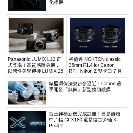
化相機
Panasonic LUMIX L10 正
福倫達 NOKTON classic
式登場！高質感隨身機，
35mm F1.4 for Canon
以感性美學迎接 LUMIX 25
RF、Nikon Z 雙卡口 7 月
週年
同步登台
歐盟環保法規步步逼近！Canon 著
手開發「無氟」新型鏡頭鍍膜
富士神祕新機完成註冊！會是旗艦
中片幅 GFX180 還是復古旁軸 X-
Pro4？