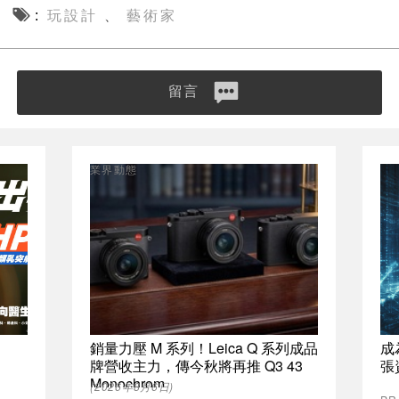
玩設計
藝術家
、
留言
業界動態
銷量力壓 M 系列！Leica Q 系列成品
成
牌營收主力，傳今秋將再推 Q3 43
張
Monochrom
(2026年8月6日)