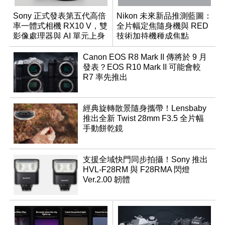
Sony 正式發表第五代高倍
Nikon 未來新品推測藍圖：
率一體式相機 RX10 V，雙
全片幅定焦隨身機與 RED
影像處理器與 AI 單元上身
技術加持機種成焦點
Canon EOS R8 Mark II 傳將於 9 月
發表？EOS R10 Mark II 可能會較
R7 率先推出
經典旋轉散景隨身攜帶！Lensbaby
推出全新 Twist 28mm F3.5 全片幅
手動餅乾鏡
支援全域快門同步拍攝！Sony 推出
HVL-F28RM 與 F28RMA 閃燈
Ver.2.00 韌體