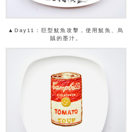
▲Day11：巨型魷魚攻擊，使用魷魚、烏
賊的墨汁。