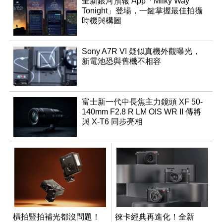
全新銀河預報 App「Milky Way
Tonight」登場，一鍵掌握最佳拍攝
時機與構圖
Sony A7R VI 疑似真機外觀曝光，
新電池恐與舊機不相容
富士新一代中長焦主力鏡頭 XF 50-
140mm F2.8 R LM OIS WR II 傳將
與 X-T6 同步亮相
橫拍豎拍補光都沒問題！
徠卡經典再進化！全新