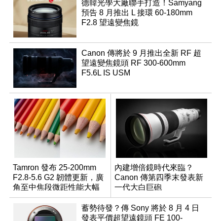
德韓光學大廠聯手打造！Samyang
預告 8 月推出 L 接環 60-180mm
F2.8 望遠變焦鏡
Canon 傳將於 9 月推出全新 RF 超
望遠變焦鏡頭 RF 300-600mm
F5.6L IS USM
Tamron 發布 25-200mm
內建增倍鏡時代來臨？
F2.8-5.6 G2 韌體更新，廣
Canon 傳第四季末發表新
角至中焦段微距性能大幅
一代大白巨砲
升級
蓄勢待發？傳 Sony 將於 8 月 4 日
發表平價超望遠鏡頭 FE 100-