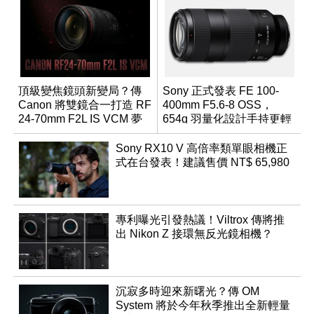
頂級變焦鏡頭新變局？傳
Sony 正式發表 FE 100-
Canon 將雙鏡合一打造 RF
400mm F5.6-8 OSS，
24-70mm F2L IS VCM 夢
654g 羽量化設計手持更輕
幻規格
鬆
Sony RX10 V 高倍率類單眼相機正
式在台發表！建議售價 NT$ 65,980
專利曝光引發熱議！Viltrox 傳將推
出 Nikon Z 接環無反光鏡相機？
沉寂多時迎來新曙光？傳 OM
System 將於今年秋季推出全新輕量