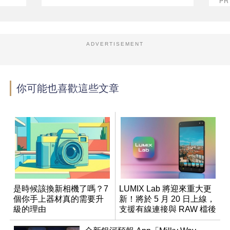
P
ADVERTISEMENT
你可能也喜歡這些文章
是時候該換新相機了嗎？7
LUMIX Lab 將迎來重大更
個你手上器材真的需要升
新！將於 5 月 20 日上線，
級的理由
支援有線連接與 RAW 檔後
製