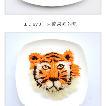
▲Day8：火龍果裡的龍。