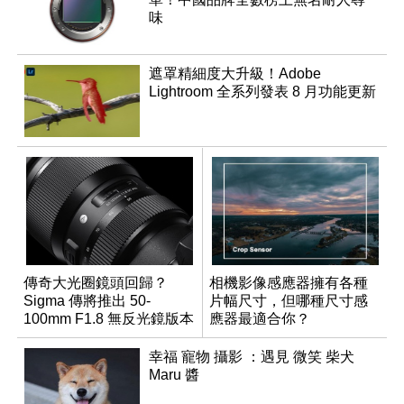
味
遮罩精細度大升級！Adobe
Lightroom 全系列發表 8 月功能更新
傳奇大光圈鏡頭回歸？
相機影像感應器擁有各種
Sigma 傳將推出 50-
片幅尺寸，但哪種尺寸感
100mm F1.8 無反光鏡版本
應器最適合你？
幸福 寵物 攝影 ：遇見 微笑 柴犬
Maru 醬