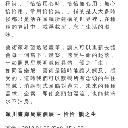
禪詩，「恰恰用心時，恰恰無心用；無心
恰恰用，常用恰恰無。」指的是人大多時
候都只是活在頭腦所建構的世界裡，在種
種的算計中，載浮載沉，忘了生活的滋
味。
藝術家希望透過畫筆，讓人可以重新去體
會每一個當下，體察、感受生命的起落，
一如照見星辰明滅般具體。韻之「生」，
如同音樂般，藝術是隨時能讓人觸及、感
受的，這時我們可以默觀所有念頭的生住
異滅，消融制式頭腦對過去、未來的種種
需求、企索，即使念頭如瀑流，也能夠滴
水不沾身。
穎川畫廊周宸個展
–
恰恰
韻之生