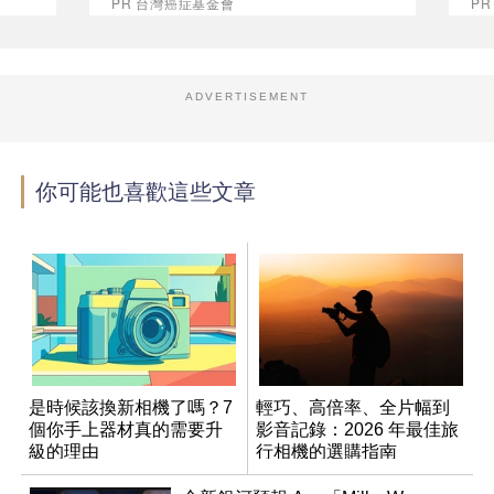
PR 台灣癌症基金會
P
ADVERTISEMENT
你可能也喜歡這些文章
是時候該換新相機了嗎？7
輕巧、高倍率、全片幅到
個你手上器材真的需要升
影音記錄：2026 年最佳旅
級的理由
行相機的選購指南