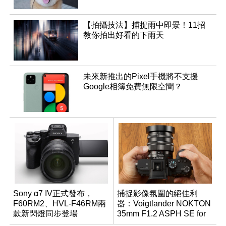
【拍攝技法】捕捉雨中即景！11招
教你拍出好看的下雨天
未來新推出的Pixel手機將不支援
Google相簿免費無限空間？
Sony α7 IV正式發布，
捕捉影像氛圍的絕佳利
F60RM2、HVL-F46RM兩
器：Voigtlander NOKTON
款新閃燈同步登場
35mm F1.2 ASPH SE for
E-mount