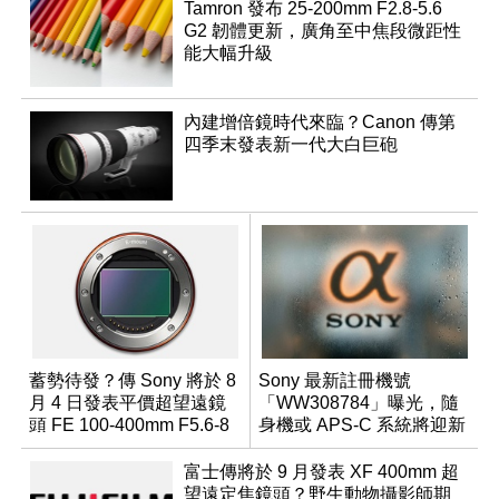
Tamron 發布 25-200mm F2.8-5.6
G2 韌體更新，廣角至中焦段微距性
能大幅升級
內建增倍鏡時代來臨？Canon 傳第
四季末發表新一代大白巨砲
蓄勢待發？傳 Sony 將於 8
Sony 最新註冊機號
月 4 日發表平價超望遠鏡
「WW308784」曝光，隨
頭 FE 100-400mm F5.6-8
身機或 APS-C 系統將迎新
成員？
富士傳將於 9 月發表 XF 400mm 超
望遠定焦鏡頭？野生動物攝影師期