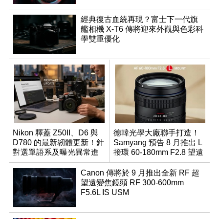
經典復古血統再現？富士下一代旗
艦相機 X-T6 傳將迎來外觀與色彩科
學雙重優化
Nikon 釋蓋 Z50II、D6 與
德韓光學大廠聯手打造！
D780 的最新韌體更新！針
Samyang 預告 8 月推出 L
對選單語系及曝光異常進
接環 60-180mm F2.8 望遠
行修復
變焦鏡
Canon 傳將於 9 月推出全新 RF 超
望遠變焦鏡頭 RF 300-600mm
F5.6L IS USM