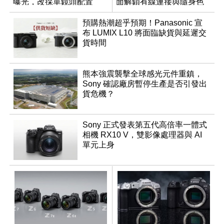
曝光，改採單鏡頭配置
面解鎖有線連接與隨身色
調編輯
預購熱潮超乎預期！Panasonic 宣
布 LUMIX L10 將面臨缺貨與延遲交
貨時間
熊本強震襲擊全球感光元件重鎮，
Sony 確認廠房暫停生產是否引發出
貨危機？
Sony 正式發表第五代高倍率一體式
相機 RX10 V，雙影像處理器與 AI
單元上身