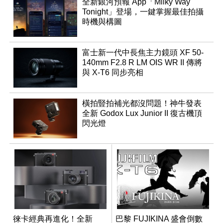
全新銀河預報 App「Milky Way
Tonight」登場，一鍵掌握最佳拍攝
時機與構圖
富士新一代中長焦主力鏡頭 XF 50-
140mm F2.8 R LM OIS WR II 傳將
與 X-T6 同步亮相
橫拍豎拍補光都沒問題！神牛發表
全新 Godox Lux Junior II 復古機頂
閃光燈
徠卡經典再進化！全新
巴黎 FUJIKINA 盛會倒數