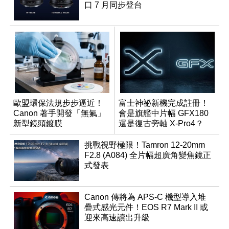
口 7 月同步登台
歐盟環保法規步步逼近！
富士神祕新機完成註冊！
Canon 著手開發「無氟」
會是旗艦中片幅 GFX180
新型鏡頭鍍膜
還是復古旁軸 X-Pro4？
挑戰視野極限！Tamron 12-20mm
F2.8 (A084) 全片幅超廣角變焦鏡正
式發表
Canon 傳將為 APS-C 機型導入堆
疊式感光元件！EOS R7 Mark II 或
迎來高速讀出升級