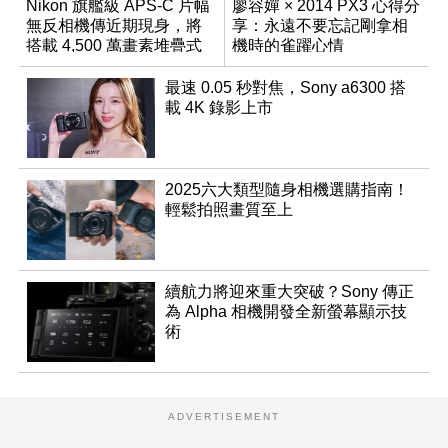
Nikon 旗艦級 APS-C 片幅
廖容嬋 × 2014 PX3 心得分
無反相機傳近期現身，將
享：永遠不要忘記剛拿相
搭載 4,500 萬畫素堆疊式
機時的雀躍心情
感光元件？
最速 0.05 秒對焦，Sony a6300 搭
載 4K 錄影上市
2025六大類型隨身相機選購指南！
輕鬆拍照畫質至上
續航力將迎來重大突破？Sony 傳正
為 Alpha 相機開發全新螢幕顯示技
術
ADVERTISEMENT