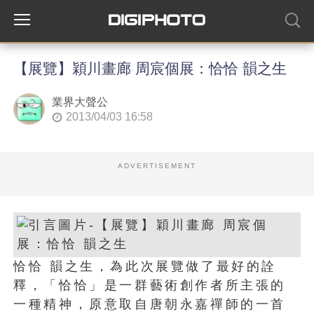
【展覽】穎川畫廊 周宸個展：恰恰 韻之生
業界大聲公
2013/04/03 16:58
ADVERTISEMENT
恰恰 韻之生，為此次展覽做了最好的詮
釋，「恰恰」是一群藝術創作者所主張的
一種精神，原意取自唐朝永嘉禪師的一首