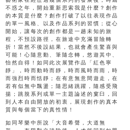
不惑之年，開始重新思索我是什麼？創作
的本質是什麼？創作打破了以往表現作品
的單一風格、以及作品系列的習慣；從心
開始，讓每次的創作都是一趟未知的旅
程，不預設路徑，在旅途中充滿冒險轉
折！當然不後設結果，也就會產生驚喜與
可能！心隨意動、筆隨念轉，悠遊其中、
怡然自得！如同此次展覽作品「紅色寧
靜」，時而動時而靜，時而風時而雨，時
而強烈時而恬靜；在有意無意間遊走，在
若有似無中飄盪；隨思緒跳躍，隨感受飛
揚；跳脫系列或單一主題論述的窠臼，回
到人本自由開放的初衷，展現創作的真本
質與每個當下的真性情！
如同琴樂中所說「大音希聲，大道無