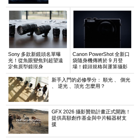
Sony 多款新鏡頭名單曝
Canon PowerShot 全新口
光！從魚眼變焦到超望遠
袋隨身機傳將於 9 月登
定焦原型鏡現身
場！鏡頭規格與運算攝影
升級成為焦點
新手入門的必修學分： 順光 、 側光
、 逆光 、頂光 怎麼用？
GFX 2026 攝影贊助計畫正式開跑！
提供高額創作基金與中片幅器材支
援