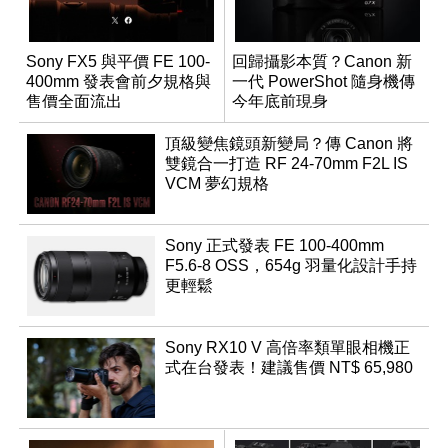
Sony FX5 與平價 FE 100-
回歸攝影本質？Canon 新
400mm 發表會前夕規格與
一代 PowerShot 隨身機傳
售價全面流出
今年底前現身
頂級變焦鏡頭新變局？傳 Canon 將
雙鏡合一打造 RF 24-70mm F2L IS
VCM 夢幻規格
Sony 正式發表 FE 100-400mm
F5.6-8 OSS，654g 羽量化設計手持
更輕鬆
Sony RX10 V 高倍率類單眼相機正
式在台發表！建議售價 NT$ 65,980