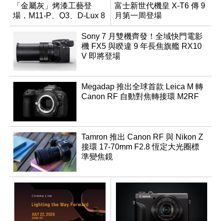
「金屬灰」烤漆工藝登
富士新世代機皇 X-T6 傳 9
場，M11-P、Q3、D-Lux 8
月第一周登場
領銜換裝
Sony 7 月雙機齊發！全域快門電影
機 FX5 與睽違 9 年長焦旗艦 RX10
V 即將登場
Megadap 推出全球首款 Leica M 轉
Canon RF 自動對焦轉接環 M2RF
Tamron 推出 Canon RF 與 Nikon Z
接環 17-70mm F2.8 恆定大光圈標
準變焦鏡