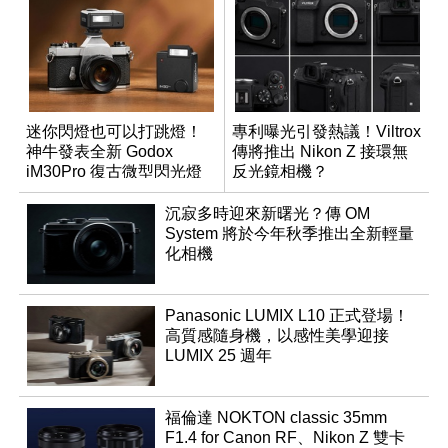
迷你閃燈也可以打跳燈！
專利曝光引發熱議！Viltrox
神牛發表全新 Godox
傳將推出 Nikon Z 接環無
iM30Pro 復古微型閃光燈
反光鏡相機？
沉寂多時迎來新曙光？傳 OM
System 將於今年秋季推出全新輕量
化相機
Panasonic LUMIX L10 正式登場！
高質感隨身機，以感性美學迎接
LUMIX 25 週年
福倫達 NOKTON classic 35mm
F1.4 for Canon RF、Nikon Z 雙卡