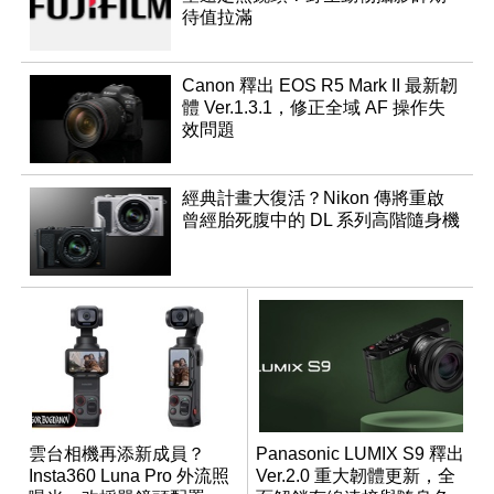
待值拉滿
Canon 釋出 EOS R5 Mark II 最新韌
體 Ver.1.3.1，修正全域 AF 操作失
效問題
經典計畫大復活？Nikon 傳將重啟
曾經胎死腹中的 DL 系列高階隨身機
雲台相機再添新成員？
Panasonic LUMIX S9 釋出
Insta360 Luna Pro 外流照
Ver.2.0 重大韌體更新，全