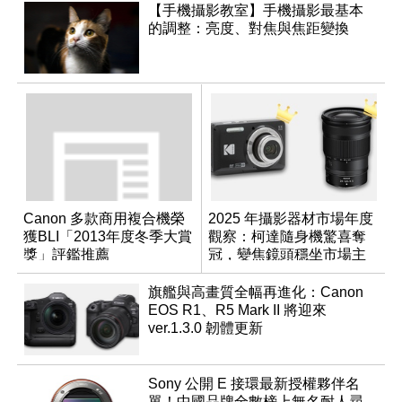
【手機攝影教室】手機攝影最基本
的調整：亮度、對焦與焦距變換
Canon 多款商用複合機榮
2025 年攝影器材市場年度
獲BLI「2013年度冬季大賞
觀察：柯達隨身機驚喜奪
獎」評鑑推薦
冠，變焦鏡頭穩坐市場主
流
旗艦與高畫質全幅再進化：Canon
EOS R1、R5 Mark II 將迎來
ver.1.3.0 韌體更新
Sony 公開 E 接環最新授權夥伴名
單！中國品牌全數榜上無名耐人尋