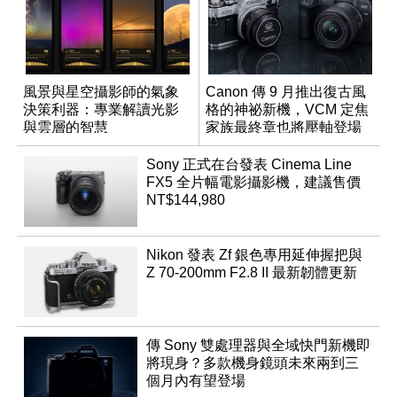
風景與星空攝影師的氣象
Canon 傳 9 月推出復古風
決策利器：專業解讀光影
格的神祕新機，VCM 定焦
與雲層的智慧
家族最終章也將壓軸登場
App「Atmos」登場
Sony 正式在台發表 Cinema Line
FX5 全片幅電影攝影機，建議售價
NT$144,980
Nikon 發表 Zf 銀色專用延伸握把與
Z 70-200mm F2.8 II 最新韌體更新
傳 Sony 雙處理器與全域快門新機即
將現身？多款機身鏡頭未來兩到三
個月內有望登場