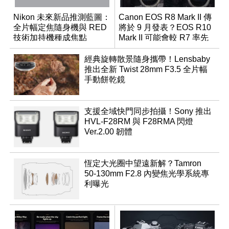
Nikon 未來新品推測藍圖：
Canon EOS R8 Mark II 傳
全片幅定焦隨身機與 RED
將於 9 月發表？EOS R10
技術加持機種成焦點
Mark II 可能會較 R7 率先
推出
經典旋轉散景隨身攜帶！Lensbaby
推出全新 Twist 28mm F3.5 全片幅
手動餅乾鏡
支援全域快門同步拍攝！Sony 推出
HVL-F28RM 與 F28RMA 閃燈
Ver.2.00 韌體
恆定大光圈中望遠新解？Tamron
50-130mm F2.8 內變焦光學系統專
利曝光