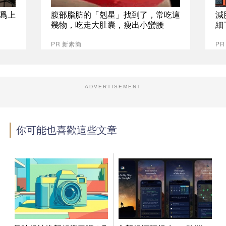
爲上
腹部脂肪的「剋星」找到了，常吃這
減
幾物，吃走大肚囊，瘦出小蠻腰
細
PR 新素簡
PR
ADVERTISEMENT
你可能也喜歡這些文章