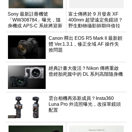
Sony 最新註冊機號
富士傳將於 9 月發表 XF
「WW308784」曝光，隨
400mm 超望遠定焦鏡頭？
身機或 APS-C 系統將迎新
野生動物攝影師期待值拉
成員？
滿
Canon 釋出 EOS R5 Mark II 最新韌
體 Ver.1.3.1，修正全域 AF 操作失
效問題
經典計畫大復活？Nikon 傳將重啟
曾經胎死腹中的 DL 系列高階隨身機
雲台相機再添新成員？Insta360
Luna Pro 外流照曝光，改採單鏡頭
配置