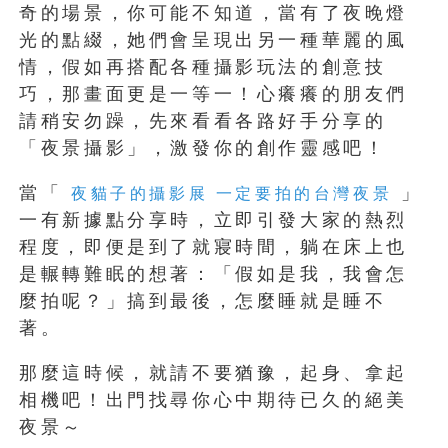
奇的場景，你可能不知道，當有了夜晚燈
光的點綴，她們會呈現出另一種華麗的風
情，假如再搭配各種攝影玩法的創意技
巧，那畫面更是一等一！心癢癢的朋友們
請稍安勿躁，先來看看各路好手分享的
「夜景攝影」，激發你的創作靈感吧！
當「
」
夜貓子的攝影展 一定要拍的台灣夜景
一有新據點分享時，立即引發大家的熱烈
程度，即便是到了就寢時間，躺在床上也
是輾轉難眠的想著：「假如是我，我會怎
麼拍呢？」搞到最後，怎麼睡就是睡不
著。
那麼這時候，就請不要猶豫，起身、拿起
相機吧！出門找尋你心中期待已久的絕美
夜景～