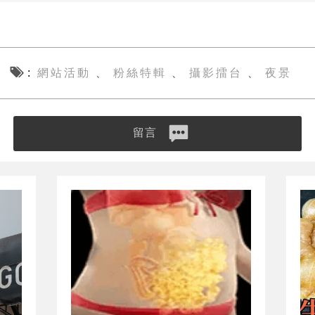
網站活動
粉絲特輯
攝影擂台
夜景
、
、
、
留言