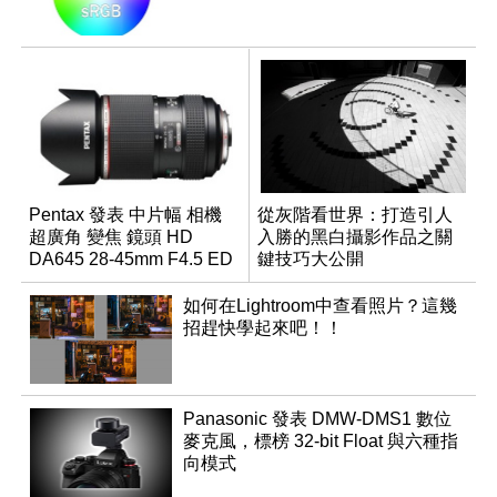
Pentax 發表 中片幅 相機
從灰階看世界：打造引人
超廣角 變焦 鏡頭 HD
入勝的黑白攝影作品之關
DA645 28-45mm F4.5 ED
鍵技巧大公開
AW SR
如何在Lightroom中查看照片？這幾
招趕快學起來吧！！
Panasonic 發表 DMW-DMS1 數位
麥克風，標榜 32-bit Float 與六種指
向模式