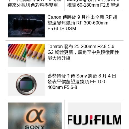
迎來外觀與色彩科學雙重
接環 60-180mm F2.8 望遠
優化
變焦鏡
Canon 傳將於 9 月推出全新 RF 超
望遠變焦鏡頭 RF 300-600mm
F5.6L IS USM
Tamron 發布 25-200mm F2.8-5.6
G2 韌體更新，廣角至中焦段微距性
能大幅升級
蓄勢待發？傳 Sony 將於 8 月 4 日
發表平價超望遠鏡頭 FE 100-
400mm F5.6-8