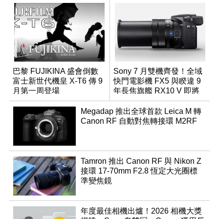
巴黎 FUJIKINA 盛會倒數
Sony 7 月雙機齊發！全域
富士新世代機皇 X-T6 傳 9
快門電影機 FX5 與睽違 9
月第一周登場
年長焦旗艦 RX10 V 即將
登場
Megadap 推出全球首款 Leica M 轉
Canon RF 自動對焦轉接環 M2RF
Tamron 推出 Canon RF 與 Nikon Z
接環 17-70mm F2.8 恆定大光圈標
準變焦鏡
年度最佳相機出爐！2026 相機大獎