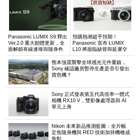
Panasonic LUMIX S9 釋出
預購熱潮超乎預期！
Ver.2.0 重大韌體更新，全
Panasonic 宣布 LUMIX
面解鎖有線連接與隨身色
L10 將面臨缺貨與延遲交
調編輯
貨時間
熊本強震襲擊全球感光元件重鎮，
Sony 確認廠房暫停生產是否引發出
貨危機？
Sony 正式發表第五代高倍率一體式
相機 RX10 V，雙影像處理器與 AI
單元上身
Nikon 未來新品推測藍圖：全片幅
定焦隨身機與 RED 技術加持機種成
焦點