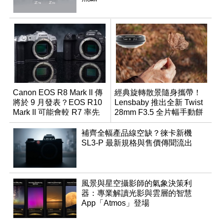
Canon EOS R8 Mark II 傳
經典旋轉散景隨身攜帶！
將於 9 月發表？EOS R10
Lensbaby 推出全新 Twist
Mark II 可能會較 R7 率先
28mm F3.5 全片幅手動餅
推出
乾鏡
補齊全幅產品線空缺？徠卡新機
SL3-P 最新規格與售價傳聞流出
風景與星空攝影師的氣象決策利
器：專業解讀光影與雲層的智慧
App「Atmos」登場