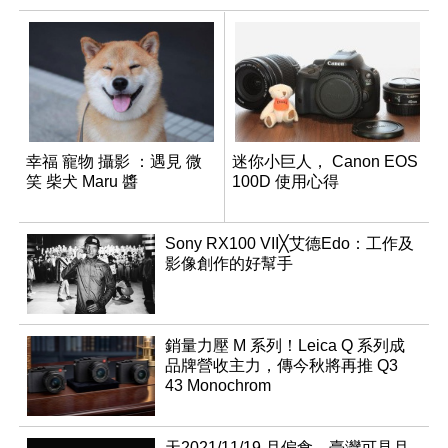
幸福 寵物 攝影 ：遇見 微
迷你小巨人， Canon EOS
笑 柴犬 Maru 醬
100D 使用心得
Sony RX100 VII╳艾德Edo：工作及
影像創作的好幫手
銷量力壓 M 系列！Leica Q 系列成
品牌營收主力，傳今秋將再推 Q3
43 Monochrom
天2021/11/19 月偏食，臺灣可見月