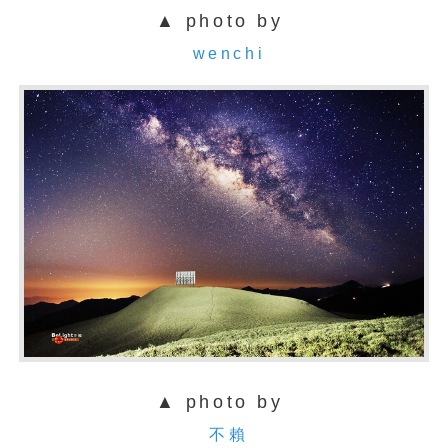
▲ photo by
wenchi
▲ photo by
不賴