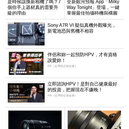
是時候該換新相機了嗎？7
全新銀河預報 App「Milky
個你手上器材真的需要升
Way Tonight」登場，一鍵
級的理由
掌握最佳拍攝時機與構圖
Sony A7R VI 疑似真機外觀曝光，
新電池恐與舊機不相容
伴侶和妳一起預防HPV，才有資格
說愛妳！
PR（台灣癌症基金會）
立即諮詢HPV！是對自己健康最好
的投資，把握現在不嫌晚！
PR（台灣癌症基金會）