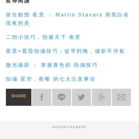
延伸閱讀
留住動態
夜
景
： Martin Stavars 用黑白表
現
夜
的美
二招小技巧，拍遍天下
夜
景
夜
景
×晨昏拍攝技巧：從早到晚，攝影不停歇
微光攝影 ： 掌握
夜
色的 拍攝技巧
拍攝 星空．
夜
曝 的七大注意事項
SHARE
ADVERTISEMENT