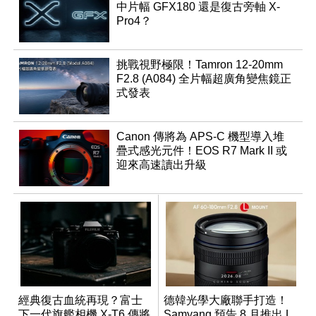
中片幅 GFX180 還是復古旁軸 X-
Pro4？
挑戰視野極限！Tamron 12-20mm
F2.8 (A084) 全片幅超廣角變焦鏡正
式發表
Canon 傳將為 APS-C 機型導入堆
疊式感光元件！EOS R7 Mark II 或
迎來高速讀出升級
經典復古血統再現？富士
德韓光學大廠聯手打造！
下一代旗艦相機 X-T6 傳將
Samyang 預告 8 月推出 L