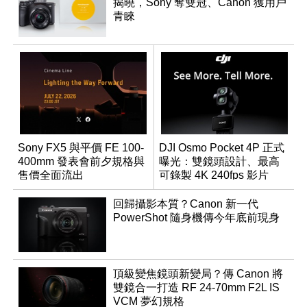
揭曉，Sony 奪雙冠、Canon 獲用戶
青睞
Sony FX5 與平價 FE 100-
DJI Osmo Pocket 4P 正式
400mm 發表會前夕規格與
曝光：雙鏡頭設計、最高
售價全面流出
可錄製 4K 240fps 影片
回歸攝影本質？Canon 新一代
PowerShot 隨身機傳今年底前現身
頂級變焦鏡頭新變局？傳 Canon 將
雙鏡合一打造 RF 24-70mm F2L IS
VCM 夢幻規格