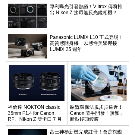
專利曝光引發熱議！Viltrox 傳將推
出 Nikon Z 接環無反光鏡相機？
Panasonic LUMIX L10 正式登場！
高質感隨身機，以感性美學迎接
LUMIX 25 週年
福倫達 NOKTON classic
歐盟環保法規步步逼近！
35mm F1.4 for Canon
Canon 著手開發「無氟」
RF、Nikon Z 雙卡口 7 月
新型鏡頭鍍膜
同步登台
富士神祕新機完成註冊！會是旗艦