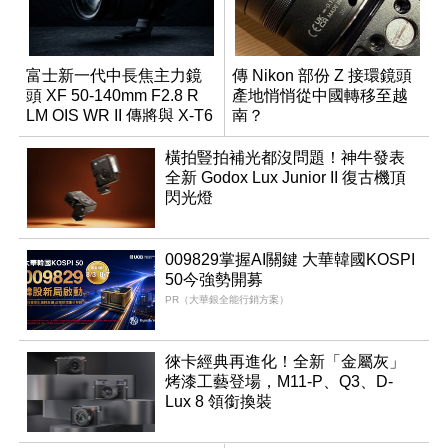
富士新一代中長焦主力鏡
傳 Nikon 部份 Z 接環鏡頭
頭 XF 50-140mm F2.8 R
產地悄悄從中國轉移至越
LM OIS WR II 傳將與 X-T6
南？
同步亮相
橫拍豎拍補光都沒問題！神牛發表
全新 Godox Lux Junior II 復古機頂
閃光燈
009829掌握AI關鍵 大華韓國KOSPI
50今強勢開募
PR（大華銀全能行銷方案）
徠卡經典再進化！全新「金屬灰」
烤漆工藝登場，M11-P、Q3、D-
Lux 8 領銜換裝