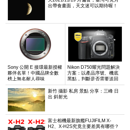
出帶食畫面，天文迷可以期待喔！
Sony 公開 E 接環最新授權
Nikon D750耀光問題解決
夥伴名單！中國品牌全數
方案：以產品序號、機底
榜上無名耐人尋味
黑點，判斷是否需要送回
檢測
新竹 攝影 私房 景點 分享：三峰 日
出 斜射光
富士相機最新旗艦FUJIFILM X-
H2、X-H2S究竟主要差異有哪些？