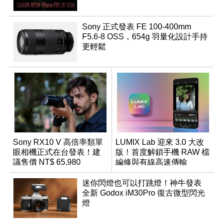
Sony 正式發表 FE 100-400mm
F5.6-8 OSS，654g 羽量化設計手持
更輕鬆
Sony RX10 V 高倍率類單
LUMIX Lab 迎來 3.0 大改
眼相機正式在台發表！建
版！首度解鎖手機 RAW 檔
議售價 NT$ 65,980
編修與有線高速傳輸
迷你閃燈也可以打跳燈！神牛發表
全新 Godox iM30Pro 復古微型閃光
燈