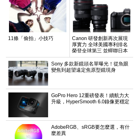
11條「偷拍」小技巧
Canon 研發創新再次展現
厚實力 全球美國專利排名
榮登全球第三 並蟬聯日本
企業排名榜首
Sony 多款新鏡頭名單曝光！從魚眼
變焦到超望遠定焦原型鏡現身
GoPro Hero 12重磅發表！續航力大
升級，HyperSmooth 6.0錄像更穩定
AdobeRGB、sRGB要怎麼選，有什
麼差異