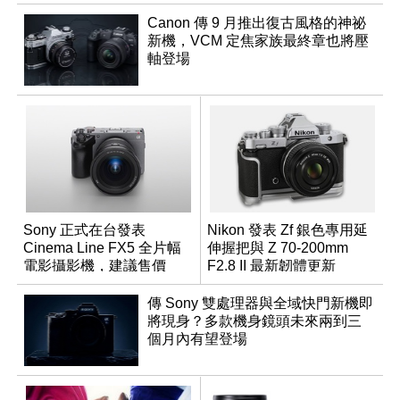
Canon 傳 9 月推出復古風格的神祕
新機，VCM 定焦家族最終章也將壓
軸登場
Sony 正式在台發表
Nikon 發表 Zf 銀色專用延
Cinema Line FX5 全片幅
伸握把與 Z 70-200mm
電影攝影機，建議售價
F2.8 II 最新韌體更新
NT$144,980
傳 Sony 雙處理器與全域快門新機即
將現身？多款機身鏡頭未來兩到三
個月內有望登場