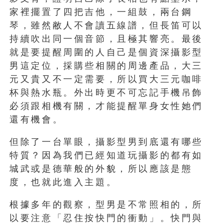
家裡擺置了四把吉他，一組鼓，兩台鋼
琴，雖然敝人不會讀五線譜，但長笛可以
持續吹出同一個音節，且極其響亮。最後
就是要提醒周圍的人自己是個資深攝影型
男這定位，採購些相關的周邊產品，大三
元又貴又不一定需要，所以買大三元咖啡
杯與熱水瓶。外出時更不可忘記手機吊飾
必須跟相機有關，才能提醒單身女性她們
還有機會。
但除了一台單眼，攝影型男到底還有哪些
特質？因為我們已經知道玩攝影的都有如
城武或是德華般的外貌，所以應該是態
度，也就此進入主題。
根據多年的觀察，型男是不常照相的，所
以要注意「忍住按快門的衝動」。快門與