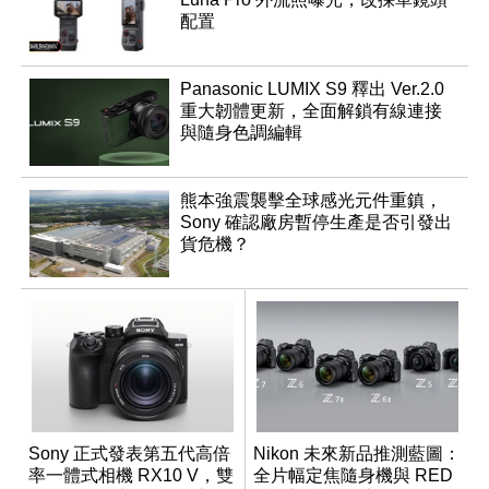
配置
Panasonic LUMIX S9 釋出 Ver.2.0
重大韌體更新，全面解鎖有線連接
與隨身色調編輯
熊本強震襲擊全球感光元件重鎮，
Sony 確認廠房暫停生產是否引發出
貨危機？
Sony 正式發表第五代高倍
Nikon 未來新品推測藍圖：
率一體式相機 RX10 V，雙
全片幅定焦隨身機與 RED