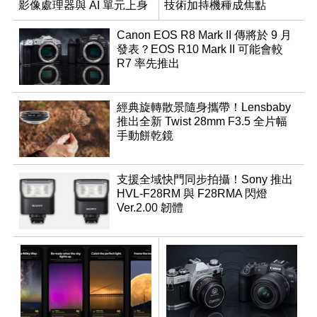
影像處理器與 AI 單元上身
技術加持機種成焦點
Canon EOS R8 Mark II 傳將於 9 月
發表？EOS R10 Mark II 可能會較
R7 率先推出
經典旋轉散景隨身攜帶！Lensbaby
推出全新 Twist 28mm F3.5 全片幅
手動餅乾鏡
支援全域快門同步拍攝！Sony 推出
HVL-F28RM 與 F28RMA 閃燈
Ver.2.00 韌體