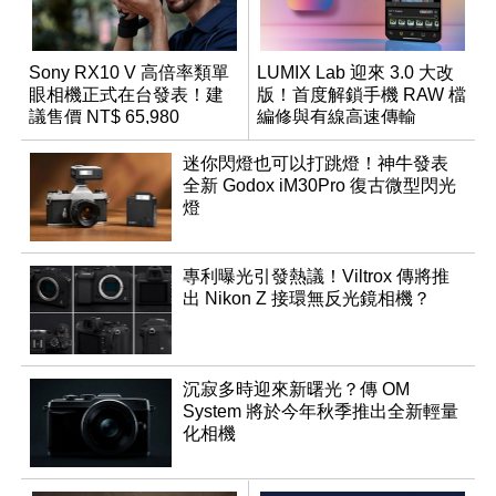
Sony RX10 V 高倍率類單
LUMIX Lab 迎來 3.0 大改
眼相機正式在台發表！建
版！首度解鎖手機 RAW 檔
議售價 NT$ 65,980
編修與有線高速傳輸
迷你閃燈也可以打跳燈！神牛發表
全新 Godox iM30Pro 復古微型閃光
燈
專利曝光引發熱議！Viltrox 傳將推
出 Nikon Z 接環無反光鏡相機？
沉寂多時迎來新曙光？傳 OM
System 將於今年秋季推出全新輕量
化相機