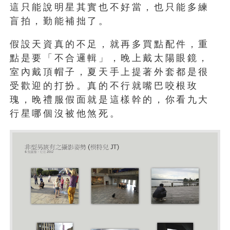
這只能說明星其實也不好當，也只能多練
盲拍，勤能補拙了。
假設天資真的不足，就再多買點配件，重
點是要「不合邏輯」，晚上戴太陽眼鏡，
室內戴頂帽子，夏天手上提著外套都是很
受歡迎的打扮。真的不行就嘴巴咬根玫
瑰，晚禮服假面就是這樣幹的，你看九大
行星哪個沒被他煞死。