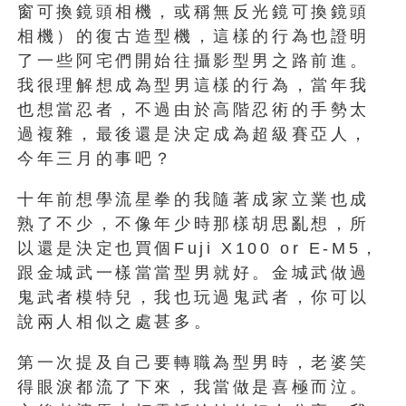
窗可換鏡頭相機，或稱無反光鏡可換鏡頭
相機）的復古造型機，這樣的行為也證明
了一些阿宅們開始往攝影型男之路前進。
我很理解想成為型男這樣的行為，當年我
也想當忍者，不過由於高階忍術的手勢太
過複雜，最後還是決定成為超級賽亞人，
今年三月的事吧？
十年前想學流星拳的我隨著成家立業也成
熟了不少，不像年少時那樣胡思亂想，所
以還是決定也買個Fuji X100 or E-M5，
跟金城武一樣當當型男就好。金城武做過
鬼武者模特兒，我也玩過鬼武者，你可以
說兩人相似之處甚多。
第一次提及自己要轉職為型男時，老婆笑
得眼淚都流了下來，我當做是喜極而泣。