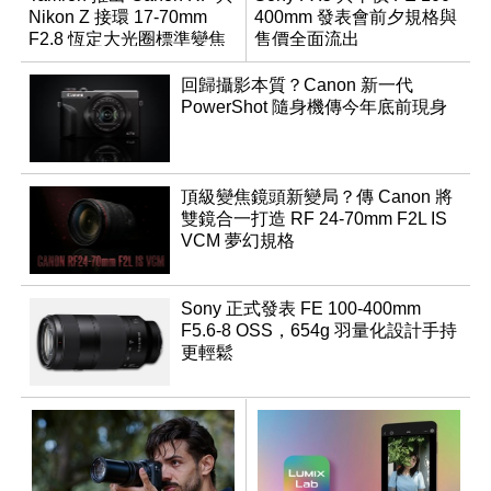
Nikon Z 接環 17-70mm
400mm 發表會前夕規格與
F2.8 恆定大光圈標準變焦
售價全面流出
鏡
回歸攝影本質？Canon 新一代
PowerShot 隨身機傳今年底前現身
頂級變焦鏡頭新變局？傳 Canon 將
雙鏡合一打造 RF 24-70mm F2L IS
VCM 夢幻規格
Sony 正式發表 FE 100-400mm
F5.6-8 OSS，654g 羽量化設計手持
更輕鬆