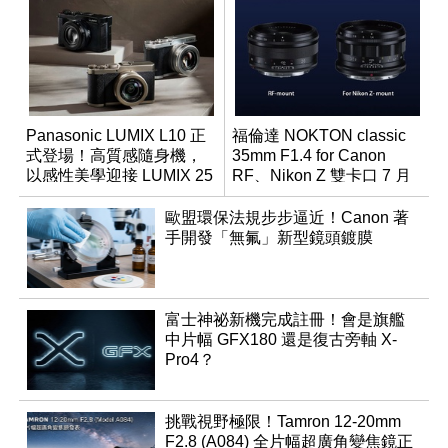
Panasonic LUMIX L10 正
福倫達 NOKTON classic
式登場！高質感隨身機，
35mm F1.4 for Canon
以感性美學迎接 LUMIX 25
RF、Nikon Z 雙卡口 7 月
週年
同步登台
歐盟環保法規步步逼近！Canon 著
手開發「無氟」新型鏡頭鍍膜
富士神祕新機完成註冊！會是旗艦
中片幅 GFX180 還是復古旁軸 X-
Pro4？
挑戰視野極限！Tamron 12-20mm
F2.8 (A084) 全片幅超廣角變焦鏡正