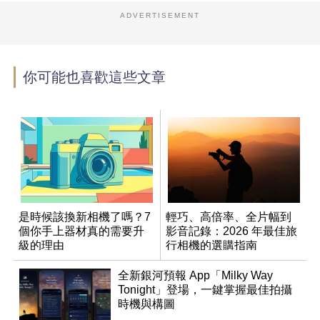
ADVERTISEMENT
你可能也喜歡這些文章
是時候該換新相機了嗎？7
輕巧、高倍率、全片幅到
個你手上器材真的需要升
影音記錄：2026 年最佳旅
級的理由
行相機的選購指南
全新銀河預報 App「Milky Way
Tonight」登場，一鍵掌握最佳拍攝
時機與構圖