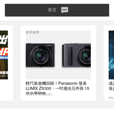
留言
業界動態
輕巧旅遊機回歸！Panasonic 發表
成
LUMIX ZS300：一吋感光元件與 15
張
倍光學變焦
(2026年3月25日)
P