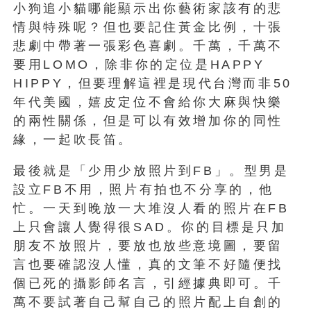
小狗追小貓哪能顯示出你藝術家該有的悲
情與特殊呢？但也要記住黃金比例，十張
悲劇中帶著一張彩色喜劇。千萬，千萬不
要用LOMO，除非你的定位是HAPPY
HIPPY，但要理解這裡是現代台灣而非50
年代美國，嬉皮定位不會給你大麻與快樂
的兩性關係，但是可以有效增加你的同性
緣，一起吹長笛。
最後就是「少用少放照片到FB」。型男是
設立FB不用，照片有拍也不分享的，他
忙。一天到晚放一大堆沒人看的照片在FB
上只會讓人覺得很SAD。你的目標是只加
朋友不放照片，要放也放些意境圖，要留
言也要確認沒人懂，真的文筆不好隨便找
個已死的攝影師名言，引經據典即可。千
萬不要試著自己幫自己的照片配上自創的