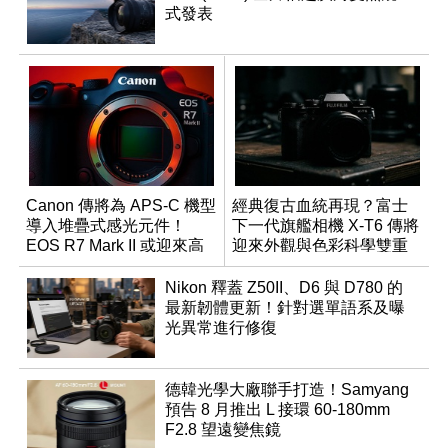
式發表
Canon 傳將為 APS-C 機型
經典復古血統再現？富士
導入堆疊式感光元件！
下一代旗艦相機 X-T6 傳將
EOS R7 Mark II 或迎來高
迎來外觀與色彩科學雙重
速讀出升級
優化
Nikon 釋蓋 Z50II、D6 與 D780 的
最新韌體更新！針對選單語系及曝
光異常進行修復
德韓光學大廠聯手打造！Samyang
預告 8 月推出 L 接環 60-180mm
F2.8 望遠變焦鏡