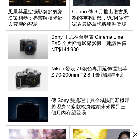
風景與星空攝影師的氣象
Canon 傳 9 月推出復古風
決策利器：專業解讀光影
格的神祕新機，VCM 定焦
與雲層的智慧
家族最終章也將壓軸登場
App「Atmos」登場
Sony 正式在台發表 Cinema Line
FX5 全片幅電影攝影機，建議售價
NT$144,980
Nikon 發表 Zf 銀色專用延伸握把與
Z 70-200mm F2.8 II 最新韌體更新
傳 Sony 雙處理器與全域快門新機即
將現身？多款機身鏡頭未來兩到三
個月內有望登場