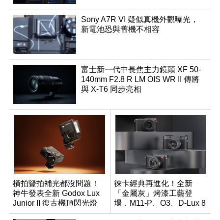
Sony A7R VI 疑似真機外觀曝光，
新電池恐與舊機不相容
富士新一代中長焦主力鏡頭 XF 50-
140mm F2.8 R LM OIS WR II 傳將
與 X-T6 同步亮相
橫拍豎拍補光都沒問題！
徠卡經典再進化！全新
神牛發表全新 Godox Lux
「金屬灰」烤漆工藝登
Junior II 復古機頂閃光燈
場，M11-P、Q3、D-Lux 8
領銜換裝