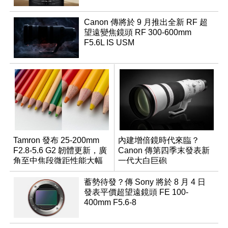
Canon 傳將於 9 月推出全新 RF 超
望遠變焦鏡頭 RF 300-600mm
F5.6L IS USM
Tamron 發布 25-200mm
內建增倍鏡時代來臨？
F2.8-5.6 G2 韌體更新，廣
Canon 傳第四季末發表新
角至中焦段微距性能大幅
一代大白巨砲
升級
蓄勢待發？傳 Sony 將於 8 月 4 日
發表平價超望遠鏡頭 FE 100-
400mm F5.6-8