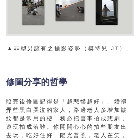
▲非型男該有之攝影姿勢（模特兒 JT）。
修圖分享的哲學
照完後修圖記得是「越悲慘越好」。婚禮
弄些黑白哭泣的家人，路邊老人多增加皺
紋都是常用的梗，務必把喜事拍成悲劇，
遊玩拍成落難。你開開心心的拍些朋友出
去玩，吃好住好，陽光普照，老人在笑，