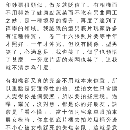
印鈔票很類似，做多就貶值了。有相機而
不用與為了健康點蔬菜而不吃有異曲同工
之妙，是一種境界的提升，再度了達到了
禪學的領域。我認識的型男底片玩家許多
有這種特質，一卷三十六張照片要等半年
才照好，一年才沖完。但沒有關係，型男
笑了，心滿意足，我也笑了，似乎也領悟
了甚麼。一旁底片店的老闆也笑了，這我
就不清楚為什麼。
有相機卻又真的完全不用就本末倒置，所
以重點是要選擇性的拍。猛拍女性只會讓
人覺得你是個變態，所以要拍些意境。過
曝，耀光，沒對焦，都是你的好朋友，訣
竅是「看不懂」。當十個阿宅拿單眼拍車
展女模時，你拿個底片機去拍垃圾桶旁邊
不小心被女模踩死的失焦老鼠，這就是意