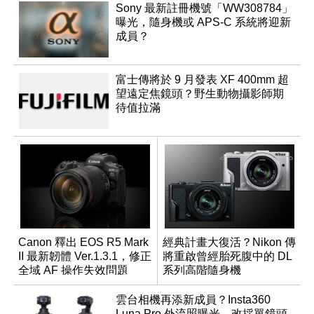
Sony 最新註冊機號「WW308784」
曝光，隨身機或 APS-C 系統將迎新
成員？
富士傳將於 9 月發表 XF 400mm 超
望遠定焦鏡頭？野生動物攝影師期
待值拉滿
Canon 釋出 EOS R5 Mark
經典計畫大復活？Nikon 傳
II 最新韌體 Ver.1.3.1，修正
將重啟曾經胎死腹中的 DL
全域 AF 操作失效問題
系列高階隨身機
雲台相機再添新成員？Insta360
Luna Pro 外流照曝光，改採單鏡頭