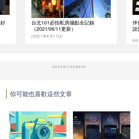
最好
台北101必拍私房攝點全記錄
伴
（2021/06/11更新）
說
(2021年6月11日)
P
ADVERTISEMENT
你可能也喜歡這些文章