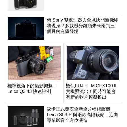
傳 Sony 雙處理器與全域快門新機即
將現身？多款機身鏡頭未來兩到三
個月內有望登場
標準視角下的攝影樂趣！
疑似FUJIFILM GFX100 II
Leica Q3 43 快速評測
實機照流出！同時可能會
有新的軟片模擬推出
徠卡正式發表全新全片幅旗艦機
Leica SL3-P 與兩款高階鏡頭，迎向
專業影音全方位演進