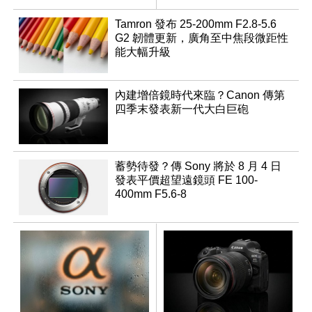
變焦鏡
Tamron 發布 25-200mm F2.8-5.6
G2 韌體更新，廣角至中焦段微距性
能大幅升級
內建增倍鏡時代來臨？Canon 傳第
四季末發表新一代大白巨砲
蓄勢待發？傳 Sony 將於 8 月 4 日
發表平價超望遠鏡頭 FE 100-
400mm F5.6-8