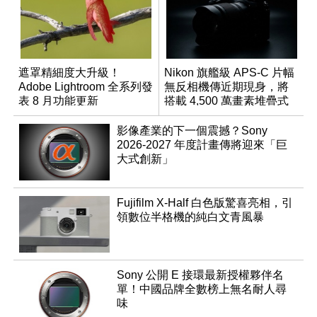
遮罩精細度大升級！
Nikon 旗艦級 APS-C 片幅
Adobe Lightroom 全系列發
無反相機傳近期現身，將
表 8 月功能更新
搭載 4,500 萬畫素堆疊式
感光元件？
影像產業的下一個震撼？Sony
2026-2027 年度計畫傳將迎來「巨
大式創新」
Fujifilm X-Half 白色版驚喜亮相，引
領數位半格機的純白文青風暴
Sony 公開 E 接環最新授權夥伴名
單！中國品牌全數榜上無名耐人尋
味