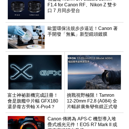
F1.4 for Canon RF、Nikon Z 雙卡
口 7 月同步登台
歐盟環保法規步步逼近！Canon 著
手開發「無氟」新型鏡頭鍍膜
富士神祕新機完成註冊！
挑戰視野極限！Tamron
會是旗艦中片幅 GFX180
12-20mm F2.8 (A084) 全
還是復古旁軸 X-Pro4？
片幅超廣角變焦鏡正式發
表
Canon 傳將為 APS-C 機型導入堆
疊式感光元件！EOS R7 Mark II 或