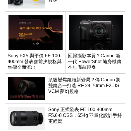
Sony FX5 與平價 FE 100-
回歸攝影本質？Canon 新
400mm 發表會前夕規格與
一代 PowerShot 隨身機傳
售價全面流出
今年底前現身
頂級變焦鏡頭新變局？傳 Canon 將
雙鏡合一打造 RF 24-70mm F2L IS
VCM 夢幻規格
Sony 正式發表 FE 100-400mm
F5.6-8 OSS，654g 羽量化設計手持
更輕鬆