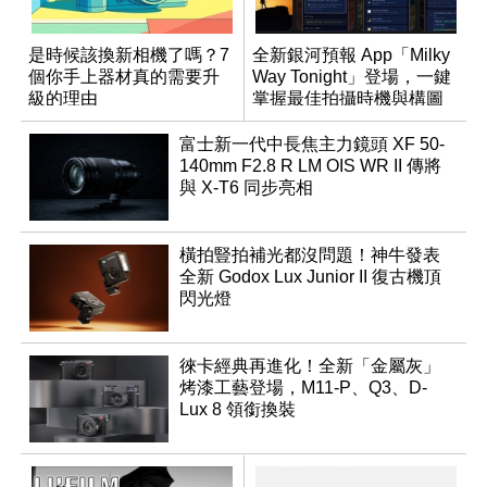
是時候該換新相機了嗎？7
全新銀河預報 App「Milky
個你手上器材真的需要升
Way Tonight」登場，一鍵
級的理由
掌握最佳拍攝時機與構圖
富士新一代中長焦主力鏡頭 XF 50-
140mm F2.8 R LM OIS WR II 傳將
與 X-T6 同步亮相
橫拍豎拍補光都沒問題！神牛發表
全新 Godox Lux Junior II 復古機頂
閃光燈
徠卡經典再進化！全新「金屬灰」
烤漆工藝登場，M11-P、Q3、D-
Lux 8 領銜換裝