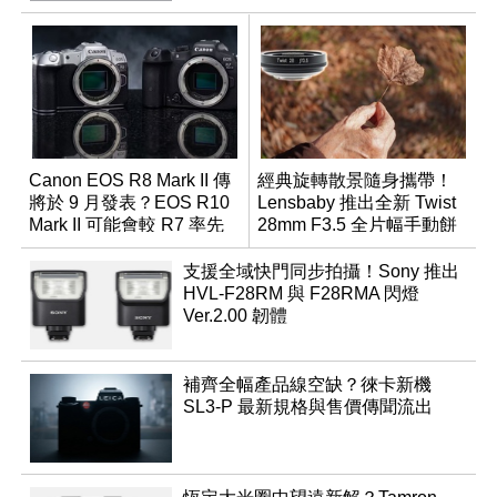
Canon EOS R8 Mark II 傳
經典旋轉散景隨身攜帶！
將於 9 月發表？EOS R10
Lensbaby 推出全新 Twist
Mark II 可能會較 R7 率先
28mm F3.5 全片幅手動餅
推出
乾鏡
支援全域快門同步拍攝！Sony 推出
HVL-F28RM 與 F28RMA 閃燈
Ver.2.00 韌體
補齊全幅產品線空缺？徠卡新機
SL3-P 最新規格與售價傳聞流出