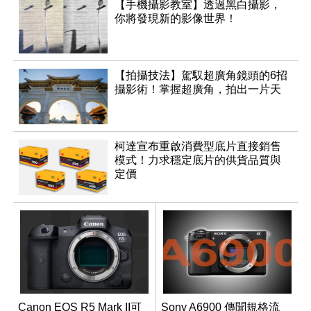
【手機攝影教室】透過黑白攝影，
你將發現新的影像世界！
【拍攝技法】駕馭超廣角鏡頭的6招
攝影術！掌握超廣角，拍出一片天
柯達宣布重啟消費型底片直接銷售
模式！力求穩定底片的供貨品質與
定價
Canon EOS R5 Mark II可
Sony A6900 傳聞規格流