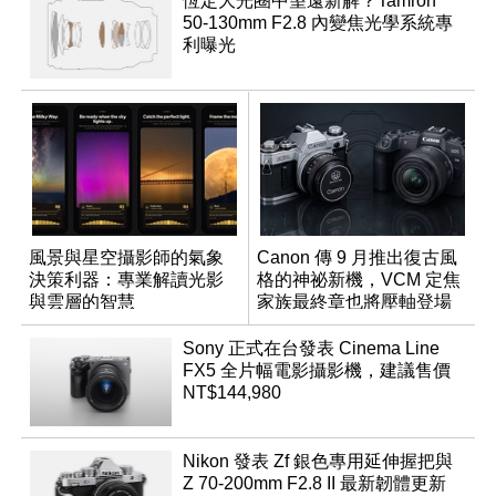
恆定大光圈中望遠新解？Tamron
50-130mm F2.8 內變焦光學系統專
利曝光
風景與星空攝影師的氣象
Canon 傳 9 月推出復古風
決策利器：專業解讀光影
格的神祕新機，VCM 定焦
與雲層的智慧
家族最終章也將壓軸登場
App「Atmos」登場
Sony 正式在台發表 Cinema Line
FX5 全片幅電影攝影機，建議售價
NT$144,980
Nikon 發表 Zf 銀色專用延伸握把與
Z 70-200mm F2.8 II 最新韌體更新