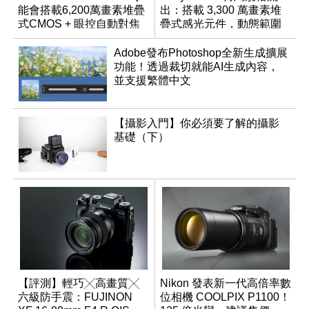
能會搭載6,200萬畫素堆疊
出：搭載 3,300 萬畫素堆
式CMOS + 眼控自動對焦
疊式感光元件，動態範圍
功能？
超過 15 級
Adobe發布Photoshop全新生成擴展
功能！透過裁切就能AI生成內容，
並支援繁體中文
【攝影入門】你必須要了解的攝影
基礎（下）
【評測】輕巧╳高畫質╳
Nikon 發表新一代高倍率數
六級防手震：FUJINON
位相機 COOLPIX P1100！