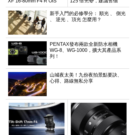
XF 16-80mm F4 R OIS
125 倍光變，建議售價
WR
NT$36,000
新手入門的必修學分： 順光 、 側光
、 逆光 、頂光 怎麼用？
PENTAX發布兩款全新防水相機
WG-8、WG-1000，擴大其產品系
列！
山城夜太美！九份夜拍景點要訣、
心得、路線無私分享