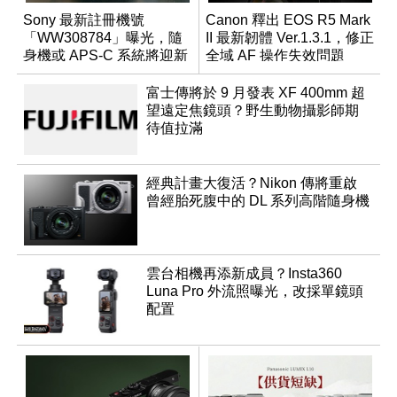
Sony 最新註冊機號
Canon 釋出 EOS R5 Mark
「WW308784」曝光，隨
II 最新韌體 Ver.1.3.1，修正
身機或 APS-C 系統將迎新
全域 AF 操作失效問題
成員？
富士傳將於 9 月發表 XF 400mm 超
望遠定焦鏡頭？野生動物攝影師期
待值拉滿
經典計畫大復活？Nikon 傳將重啟
曾經胎死腹中的 DL 系列高階隨身機
雲台相機再添新成員？Insta360
Luna Pro 外流照曝光，改採單鏡頭
配置