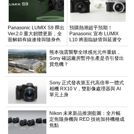
Panasonic LUMIX S9 釋出
預購熱潮超乎預期！
Ver.2.0 重大韌體更新，全
Panasonic 宣布 LUMIX
面解鎖有線連接與隨身色
L10 將面臨缺貨與延遲交
調編輯
貨時間
熊本強震襲擊全球感光元件重鎮，
Sony 確認廠房暫停生產是否引發出
貨危機？
Sony 正式發表第五代高倍率一體式
相機 RX10 V，雙影像處理器與 AI
單元上身
Nikon 未來新品推測藍圖：全片幅
定焦隨身機與 RED 技術加持機種成
焦點