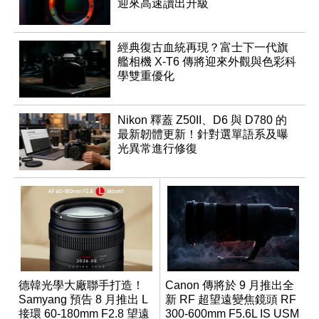
迎來高速讀出升級
經典復古血統再現？富士下一代旗
艦相機 X-T6 傳將迎來外觀與色彩科
學雙重優化
Nikon 釋蓋 Z50II、D6 與 D780 的
最新韌體更新！針對選單語系及曝
光異常進行修復
德韓光學大廠聯手打造！
Canon 傳將於 9 月推出全
Samyang 預告 8 月推出 L
新 RF 超望遠變焦鏡頭 RF
接環 60-180mm F2.8 望遠
300-600mm F5.6L IS USM