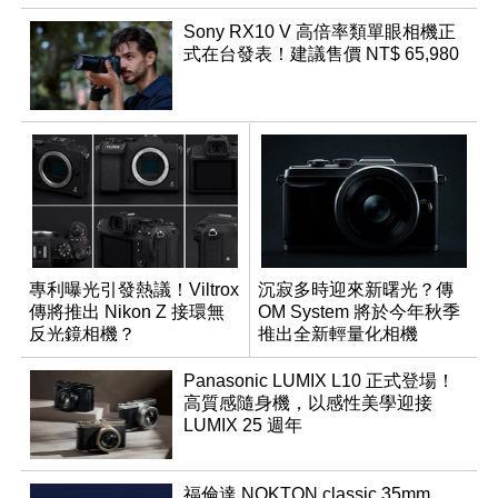
Sony RX10 V 高倍率類單眼相機正
式在台發表！建議售價 NT$ 65,980
專利曝光引發熱議！Viltrox
沉寂多時迎來新曙光？傳
傳將推出 Nikon Z 接環無
OM System 將於今年秋季
反光鏡相機？
推出全新輕量化相機
Panasonic LUMIX L10 正式登場！
高質感隨身機，以感性美學迎接
LUMIX 25 週年
福倫達 NOKTON classic 35mm