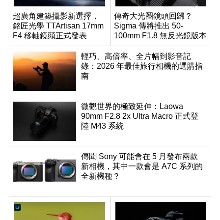
超廣角建築攝影新選擇，
傳奇大光圈鏡頭回歸？
銘匠光學 TTArtisan 17mm
Sigma 傳將推出 50-
F4 移軸鏡頭正式發表
100mm F1.8 無反光鏡版本
輕巧、高倍率、全片幅到影音記
錄：2026 年最佳旅行相機的選購指
南
微觀世界的極致延伸：Laowa
90mm F2.8 2x Ultra Macro 正式登
陸 M43 系統
傳聞 Sony 可能會在 5 月發布兩款
新相機，其中一款會是 A7C 系列的
全新機種？