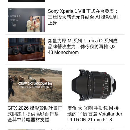
Sony Xperia 1 VIII 正式在台發表：
三焦段大感光元件結合 AI 攝影助理
上身
銷量力壓 M 系列！Leica Q 系列成
品牌營收主力，傳今秋將再推 Q3
43 Monochrom
GFX 2026 攝影贊助計畫正
廣角 大 光圈 手動鏡 M 接
式開跑！提供高額創作基
環的 平價 首選 Voigtländer
金與中片幅器材支援
ULTRON 21 mm F1.8
Aspherical