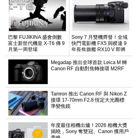
巴黎 FUJIKINA 盛會倒數
Sony 7 月雙機齊發！全域
富士新世代機皇 X-T6 傳 9
快門電影機 FX5 與睽違 9
月第一周登場
年長焦旗艦 RX10 V 即將
登場
Megadap 推出全球首款 Leica M 轉
Canon RF 自動對焦轉接環 M2RF
Tamron 推出 Canon RF 與 Nikon Z
接環 17-70mm F2.8 恆定大光圈標
準變焦鏡
年度最佳相機出爐！2026 相機大獎
揭曉，Sony 奪雙冠、Canon 獲用戶
青睞