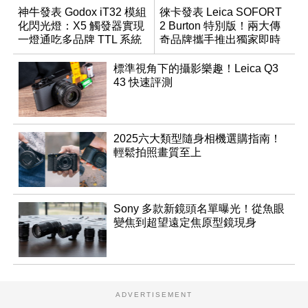
神牛發表 Godox iT32 模組
徠卡發表 Leica SOFORT
化閃光燈：X5 觸發器實現
2 Burton 特別版！兩大傳
一燈通吃多品牌 TTL 系統
奇品牌攜手推出獨家即時
成像相機
標準視角下的攝影樂趣！Leica Q3
43 快速評測
2025六大類型隨身相機選購指南！
輕鬆拍照畫質至上
Sony 多款新鏡頭名單曝光！從魚眼
變焦到超望遠定焦原型鏡現身
ADVERTISEMENT