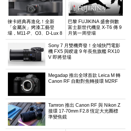
徠卡經典再進化！全新
巴黎 FUJIKINA 盛會倒數
「金屬灰」烤漆工藝登
富士新世代機皇 X-T6 傳 9
場，M11-P、Q3、D-Lux 8
月第一周登場
領銜換裝
Sony 7 月雙機齊發！全域快門電影
機 FX5 與睽違 9 年長焦旗艦 RX10
V 即將登場
Megadap 推出全球首款 Leica M 轉
Canon RF 自動對焦轉接環 M2RF
Tamron 推出 Canon RF 與 Nikon Z
接環 17-70mm F2.8 恆定大光圈標
準變焦鏡