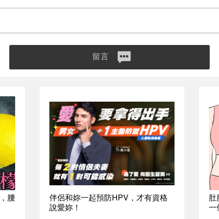
留言
，腰
伴侶和妳一起預防HPV，才有資格
肚
說愛妳！
一