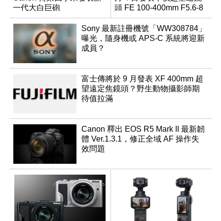
一代大白巨砲
頭 FE 100-400mm F5.6-8
Sony 最新註冊機號「WW308784」
曝光，隨身機或 APS-C 系統將迎新
成員？
富士傳將於 9 月發表 XF 400mm 超
望遠定焦鏡頭？野生動物攝影師期
待值拉滿
Canon 釋出 EOS R5 Mark II 最新韌
體 Ver.1.3.1，修正全域 AF 操作失
效問題