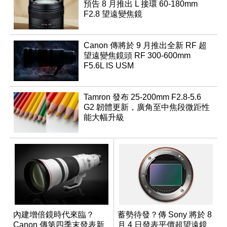
預告 8 月推出 L 接環 60-180mm
F2.8 望遠變焦鏡
Canon 傳將於 9 月推出全新 RF 超
望遠變焦鏡頭 RF 300-600mm
F5.6L IS USM
Tamron 發布 25-200mm F2.8-5.6
G2 韌體更新，廣角至中焦段微距性
能大幅升級
內建增倍鏡時代來臨？
蓄勢待發？傳 Sony 將於 8
Canon 傳第四季末發表新
月 4 日發表平價超望遠鏡