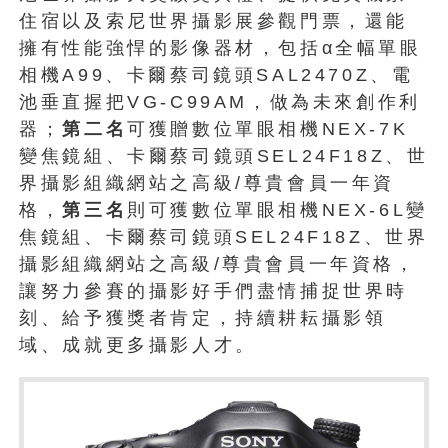
住宿以及索尼世界攝影展參觀門票，還能
擁有性能強悍的影像器材，包括α全幅單眼
相機A99、卡爾蔡司鏡頭SAL2470Z、電
池垂直握把VG-C99AM，做為未來創作利
器；
第二名
可獲贈數位單眼相機NEX-7K
變焦鏡組、卡爾蔡司鏡頭SEL24F18Z、世
界攝影組織網站之高級/尊貴會員一年資
格，
第三名
則可獲數位單眼相機NEX-6L變
焦鏡組、卡爾蔡司鏡頭SEL24F18Z、世界
攝影組織網站之高級/尊貴會員一年資格，
讓努力參賽的攝影好手們盡情捕捉世界時
刻、給予獲獎者肯定，持續耕耘攝影領
域、成就更多攝影人才。