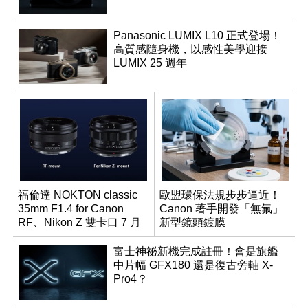
Panasonic LUMIX L10 正式登場！
高質感隨身機，以感性美學迎接
LUMIX 25 週年
福倫達 NOKTON classic
歐盟環保法規步步逼近！
35mm F1.4 for Canon
Canon 著手開發「無氟」
RF、Nikon Z 雙卡口 7 月
新型鏡頭鍍膜
同步登台
富士神祕新機完成註冊！會是旗艦
中片幅 GFX180 還是復古旁軸 X-
Pro4？