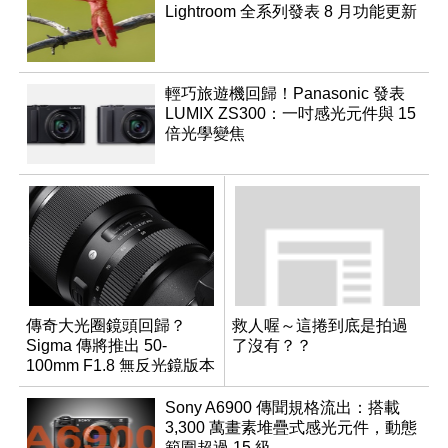
Lightroom 全系列發表 8 月功能更新
輕巧旅遊機回歸！Panasonic 發表
LUMIX ZS300：一吋感光元件與 15
倍光學變焦
傳奇大光圈鏡頭回歸？
救人喔～這捲到底是拍過
Sigma 傳將推出 50-
了沒有？？
100mm F1.8 無反光鏡版本
Sony A6900 傳聞規格流出：搭載
3,300 萬畫素堆疊式感光元件，動態
範圍超過 15 級