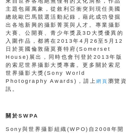
來自世界各地絕無僅有的文化洞察，作品
主題包羅萬象，從敘利亞衝突到現任美國
總統歐巴馬競選活動紀錄，藉此成功發掘
出各地新興的攝影菁英與人才。專業攝影
大賽、公開賽、青少年獎及3D大獎優異的
入圍作品，都將在2013年4月26至5月12
日於英國倫敦薩莫賽特府(Somerset
House)展出，同時也會刊登於2013年版
的索尼世界攝影大獎專書。更多關於索尼
世界攝影大獎(Sony World
Photography Awards)，請上
瀏覽資
網頁
訊。
關於SWPA
Sony與世界攝影組織(WPO)自2008年開