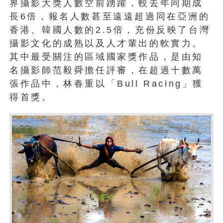
界攝影大獎人數空前踴躍，較去年同期成
長6倍，報名人數甚至遠遠超過同在亞洲的
香港、韓國人數的2.5倍，充份反映了台灣
攝影文化的成熟以及人才輩出的軟實力。
其中最受關注的區域國家獎作品，是由知
名攝影師范毅舜擔任評審，在超過十數萬
張作品中，林春重以「Bull Racing」獲
得首獎。