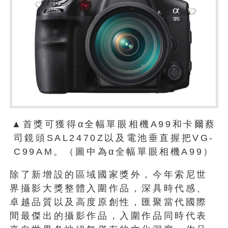
▲首獎可獲得α全幅單眼相機A99和卡爾蔡
司鏡頭SAL2470Z以及電池垂直握把VG-
C99AM。（圖中為α全幅單眼相機A99）
除了新增設的區域國家獎外，今年索尼世
界攝影大獎整體入圍作品，深具時代感、
卓越品質以及高度原創性，匯聚當代國際
間最傑出的攝影作品，入圍作品同時代表