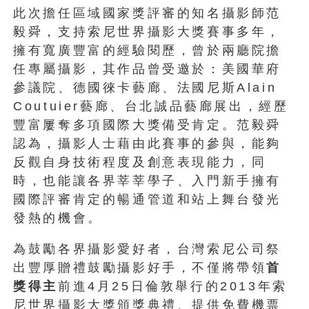
此次擔任區域國家獎評審的知名攝影師范
毅舜，支持索尼世界攝影大獎賽事多年，
擁有寬廣豐富的經驗閱歷，曾於兩廳院擔
任專屬攝影，其作品曾受邀於：美國華府
參議院、德國徠卡藝廊、法國尼斯Alain
Coutuier藝廊、台北誠品藝廊展出，經歷
豐富屢奪多項國際大獎備受肯定。范毅舜
認為，攝影人士藉由此賽事的參與，能夠
反觀自身技術程度及創意表現能力，同
時，也能讓各界莘莘學子、入門新手擁有
國際評審肯定的暢通管道和站上舞台發光
發熱的機會。
為鼓勵各界攝影愛好者，台灣索尼公司祭
出豐厚贈禮鼓勵攝影好手，不僅將帶領
首
獎得主
前進4月25日倫敦舉行的2013年索
尼世界攝影大獎頒獎典禮、提供免費機票