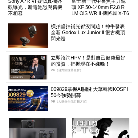
Sony A7R VI 疑似真機外
富士新一代中長焦主力鏡
觀曝光，新電池恐與舊機
頭 XF 50-140mm F2.8 R
不相容
LM OIS WR II 傳將與 X-T6
同步亮相
橫拍豎拍補光都沒問題！神牛發表
全新 Godox Lux Junior II 復古機頂
閃光燈
立即諮詢HPV！是對自己健康最好
的投資，把握現在不嫌晚！
PR（台灣癌症基金會）
009829掌握AI關鍵 大華韓國KOSPI
50今強勢開募
PR（大華銀全能行銷方案）