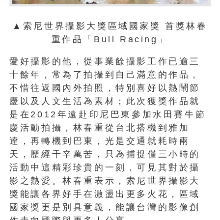
▲索尼世界攝影大獎區域國家獎 首獎林春
重作品「Bull Racing」
愛好攝影的他，從事業餘攝影工作已逾三
十餘年，常為了拍攝到自己滿意的作品，
不惜往返國內外拍照，特別喜好以熱鬧節
慶以及人文生活為素材；此次獲獎作品就
是在2012年遠赴印尼巴東參加水田賽牛節
慶活動拍攝，林春重從台北搭機到雅加
逹，再轉機到巴東，光是交通就耗時兩
天，歷經千辛萬苦，只為捕捉僅三小時的
活動中這精彩珍貴的一刻，可見其對於攝
影之熱愛。林春重表示，索尼世界攝影大
獎能讓各界好手在激盪出更多火花，區域
國家獎更是別具意義，能讓台灣的影像創