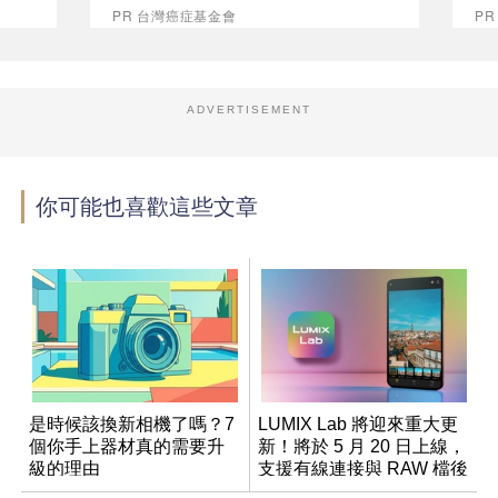
PR 台灣癌症基金會
PR
ADVERTISEMENT
你可能也喜歡這些文章
是時候該換新相機了嗎？7
LUMIX Lab 將迎來重大更
個你手上器材真的需要升
新！將於 5 月 20 日上線，
級的理由
支援有線連接與 RAW 檔後
製