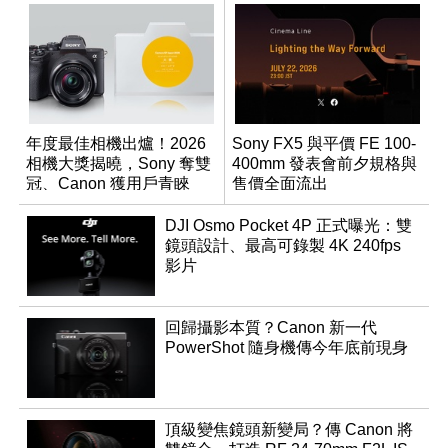
年度最佳相機出爐！2026
Sony FX5 與平價 FE 100-
相機大獎揭曉，Sony 奪雙
400mm 發表會前夕規格與
冠、Canon 獲用戶青睞
售價全面流出
DJI Osmo Pocket 4P 正式曝光：雙
鏡頭設計、最高可錄製 4K 240fps
影片
回歸攝影本質？Canon 新一代
PowerShot 隨身機傳今年底前現身
頂級變焦鏡頭新變局？傳 Canon 將