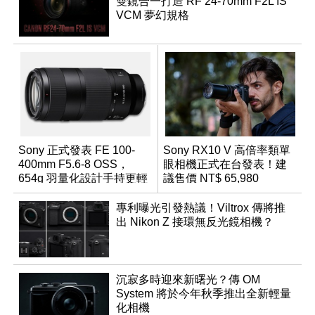
雙鏡合一打造 RF 24-70mm F2L IS
VCM 夢幻規格
Sony 正式發表 FE 100-
Sony RX10 V 高倍率類單
400mm F5.6-8 OSS，
眼相機正式在台發表！建
654g 羽量化設計手持更輕
議售價 NT$ 65,980
鬆
專利曝光引發熱議！Viltrox 傳將推
出 Nikon Z 接環無反光鏡相機？
沉寂多時迎來新曙光？傳 OM
System 將於今年秋季推出全新輕量
化相機