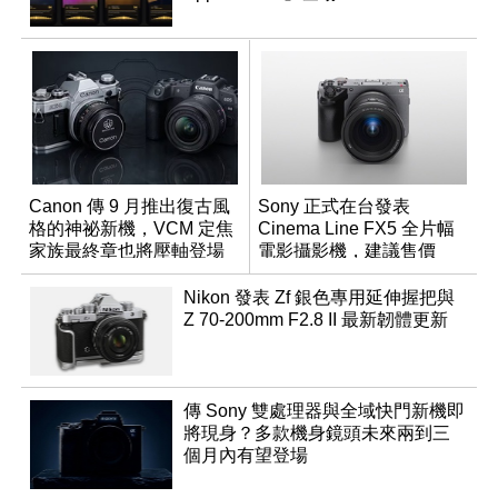
Canon 傳 9 月推出復古風
Sony 正式在台發表
格的神祕新機，VCM 定焦
Cinema Line FX5 全片幅
家族最終章也將壓軸登場
電影攝影機，建議售價
NT$144,980
Nikon 發表 Zf 銀色專用延伸握把與
Z 70-200mm F2.8 II 最新韌體更新
傳 Sony 雙處理器與全域快門新機即
將現身？多款機身鏡頭未來兩到三
個月內有望登場