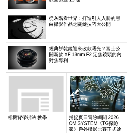
從灰階看世界：打造引人入勝的黑
白攝影作品之關鍵技巧大公開
經典餅乾鏡迎來改款曙光？富士公
開新款 XF 18mm F2 定焦鏡頭的內
對焦專利
相機背帶綁法 教學
捕捉夏日冒險瞬間 2026
OM SYSTEM《TG探險
家》戶外攝影比賽正式啟