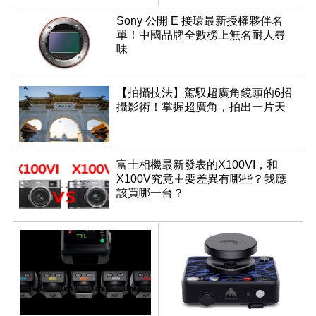
動
Sony 公開 E 接環最新授權夥伴名
單！中國品牌全數榜上無名耐人尋
味
【拍攝技法】駕馭超廣角鏡頭的6招
攝影術！掌握超廣角，拍出一片天
富士相機最新發表的X100VI，和
X100V究竟主要差異有哪些？我應
該買哪一台？