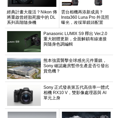
經典計畫大復活？Nikon 傳
雲台相機再添新成員？
將重啟曾經胎死腹中的 DL
Insta360 Luna Pro 外流照
系列高階隨身機
曝光，改採單鏡頭配置
Panasonic LUMIX S9 釋出 Ver.2.0
重大韌體更新，全面解鎖有線連接
與隨身色調編輯
熊本強震襲擊全球感光元件重鎮，
Sony 確認廠房暫停生產是否引發出
貨危機？
Sony 正式發表第五代高倍率一體式
相機 RX10 V，雙影像處理器與 AI
單元上身