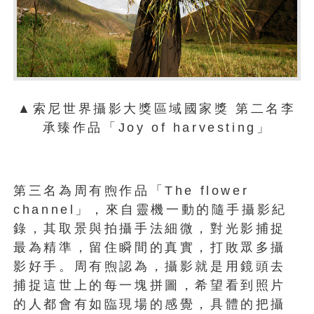
▲索尼世界攝影大獎區域國家獎 第二名李
承臻作品「Joy of harvesting」
第三名為周有煦作品「The flower
channel」，來自靈機一動的隨手攝影紀
錄，其取景與拍攝手法細微，對光影捕捉
最為精準，留住瞬間的真實，打敗眾多攝
影好手。周有煦認為，攝影就是用鏡頭去
捕捉這世上的每一塊拼圖，希望看到照片
的人都會有如臨現場的感覺，具體的把攝