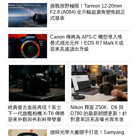
挑戰視野極限！Tamron 12-20mm
F2.8 (A084) 全片幅超廣角變焦鏡正
式發表
Canon 傳將為 APS-C 機型導入堆
疊式感光元件！EOS R7 Mark II 或
迎來高速讀出升級
經典復古血統再現？富士
Nikon 釋蓋 Z50II、D6 與
下一代旗艦相機 X-T6 傳將
D780 的最新韌體更新！針
迎來外觀與色彩科學雙重
對選單語系及曝光異常進
優化
行修復
德韓光學大廠聯手打造！Samyang