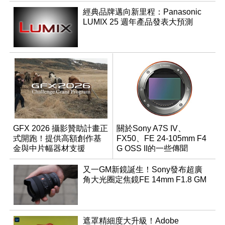
經典品牌邁向新里程：Panasonic
LUMIX 25 週年產品發表大預測
GFX 2026 攝影贊助計畫正
關於Sony A7S IV、
式開跑！提供高額創作基
FX50、FE 24-105mm F4
金與中片幅器材支援
G OSS II的一些傳聞
又一GM新鏡誕生！Sony發布超廣
角大光圈定焦鏡FE 14mm F1.8 GM
遮罩精細度大升級！Adobe