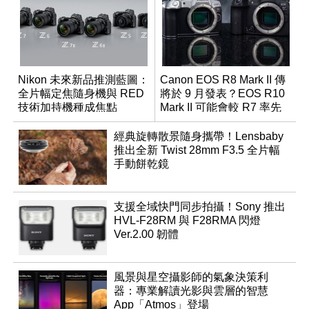
Nikon 未來新品推測藍圖：
Canon EOS R8 Mark II 傳
全片幅定焦隨身機與 RED
將於 9 月發表？EOS R10
技術加持機種成焦點
Mark II 可能會較 R7 率先
推出
經典旋轉散景隨身攜帶！Lensbaby
推出全新 Twist 28mm F3.5 全片幅
手動餅乾鏡
支援全域快門同步拍攝！Sony 推出
HVL-F28RM 與 F28RMA 閃燈
Ver.2.00 韌體
風景與星空攝影師的氣象決策利
器：專業解讀光影與雲層的智慧
App「Atmos」登場