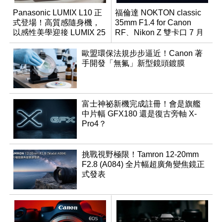
Panasonic LUMIX L10 正
福倫達 NOKTON classic
式登場！高質感隨身機，
35mm F1.4 for Canon
以感性美學迎接 LUMIX 25
RF、Nikon Z 雙卡口 7 月
週年
同步登台
歐盟環保法規步步逼近！Canon 著
手開發「無氟」新型鏡頭鍍膜
富士神祕新機完成註冊！會是旗艦
中片幅 GFX180 還是復古旁軸 X-
Pro4？
挑戰視野極限！Tamron 12-20mm
F2.8 (A084) 全片幅超廣角變焦鏡正
式發表