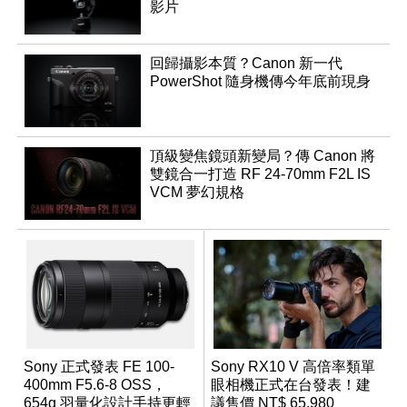
影片
回歸攝影本質？Canon 新一代
PowerShot 隨身機傳今年底前現身
頂級變焦鏡頭新變局？傳 Canon 將
雙鏡合一打造 RF 24-70mm F2L IS
VCM 夢幻規格
Sony 正式發表 FE 100-
Sony RX10 V 高倍率類單
400mm F5.6-8 OSS，
眼相機正式在台發表！建
654g 羽量化設計手持更輕
議售價 NT$ 65,980