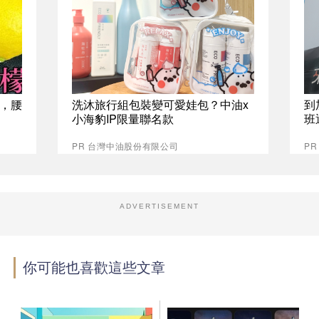
，腰
洗沐旅行組包裝變可愛娃包？中油x
到
小海豹IP限量聯名款
班
PR 台灣中油股份有限公司
P
ADVERTISEMENT
你可能也喜歡這些文章