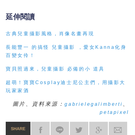
延伸閱讀
古典
兒童攝影
風格，肖像名畫再現
長能豐一
的搞怪
兒童攝影
，愛女
Kanna
化身
百變女伶！
寶貝照過來，
兒童攝影
必備的小
道具
超萌！寶寶
Cosplay
迪士尼公主們，用
攝影
大
玩家家酒
圖片、資料來源：
、
gabrielegalimberti
petapixel
SHARE