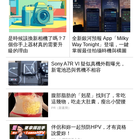
是時候該換新相機了嗎？7
全新銀河預報 App「Milky
個你手上器材真的需要升
Way Tonight」登場，一鍵
級的理由
掌握最佳拍攝時機與構圖
Sony A7R VI 疑似真機外觀曝光，
新電池恐與舊機不相容
腹部脂肪的「剋星」找到了，常吃
這幾物，吃走大肚囊，瘦出小蠻腰
PR（新素簡）
伴侶和妳一起預防HPV，才有資格
說愛妳！