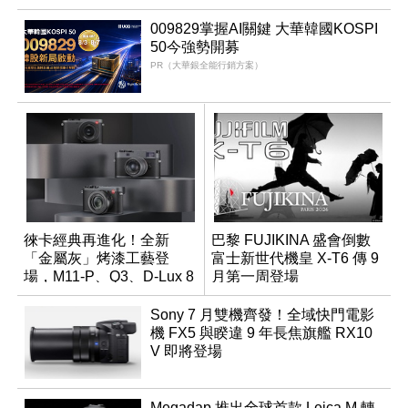
009829掌握AI關鍵 大華韓國KOSPI
50今強勢開募
PR（大華銀全能行銷方案）
徠卡經典再進化！全新
巴黎 FUJIKINA 盛會倒數
「金屬灰」烤漆工藝登
富士新世代機皇 X-T6 傳 9
場，M11-P、Q3、D-Lux 8
月第一周登場
領銜換裝
Sony 7 月雙機齊發！全域快門電影
機 FX5 與睽違 9 年長焦旗艦 RX10
V 即將登場
Megadap 推出全球首款 Leica M 轉