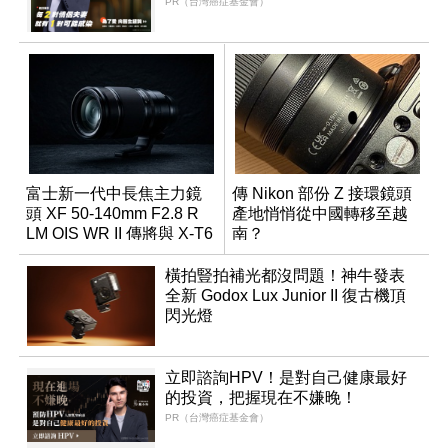
PR（台灣癌症基金會）
富士新一代中長焦主力鏡
傳 Nikon 部份 Z 接環鏡頭
頭 XF 50-140mm F2.8 R
產地悄悄從中國轉移至越
LM OIS WR II 傳將與 X-T6
南？
同步亮相
橫拍豎拍補光都沒問題！神牛發表
全新 Godox Lux Junior II 復古機頂
閃光燈
立即諮詢HPV！是對自己健康最好
的投資，把握現在不嫌晚！
PR（台灣癌症基金會）