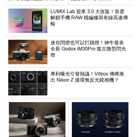
鬆
LUMIX Lab 迎來 3.0 大改版！首度
解鎖手機 RAW 檔編修與有線高速傳
輸
迷你閃燈也可以打跳燈！神牛發表
全新 Godox iM30Pro 復古微型閃光
燈
專利曝光引發熱議！Viltrox 傳將推
出 Nikon Z 接環無反光鏡相機？