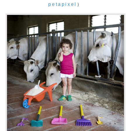
petapixel
）