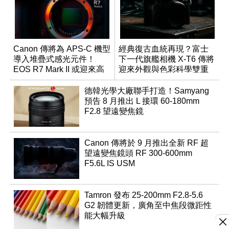
Canon 傳將為 APS-C 機型
經典復古血統再現？富士
導入堆疊式感光元件！
下一代旗艦相機 X-T6 傳將
EOS R7 Mark II 或迎來高
迎來外觀與色彩科學雙重
速讀出升級
優化
德韓光學大廠聯手打造！Samyang
預告 8 月推出 L 接環 60-180mm
F2.8 望遠變焦鏡
Canon 傳將於 9 月推出全新 RF 超
望遠變焦鏡頭 RF 300-600mm
F5.6L IS USM
Tamron 發布 25-200mm F2.8-5.6
G2 韌體更新，廣角至中焦段微距性
能大幅升級