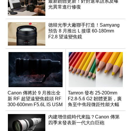
最新韌體更新！針對選單語系及曝
光異常進行修復
德韓光學大廠聯手打造！Samyang
預告 8 月推出 L 接環 60-180mm
F2.8 望遠變焦鏡
Canon 傳將於 9 月推出全
Tamron 發布 25-200mm
新 RF 超望遠變焦鏡頭 RF
F2.8-5.6 G2 韌體更新，廣
300-600mm F5.6L IS USM
角至中焦段微距性能大幅
升級
內建增倍鏡時代來臨？Canon 傳第
四季末發表新一代大白巨砲