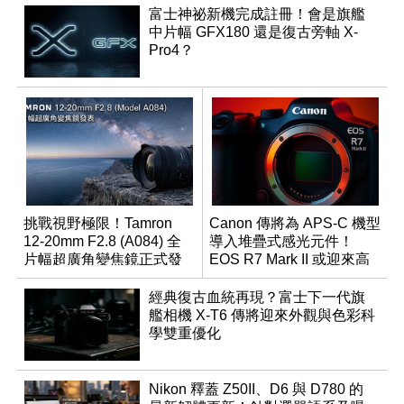
富士神祕新機完成註冊！會是旗艦
中片幅 GFX180 還是復古旁軸 X-
Pro4？
挑戰視野極限！Tamron
Canon 傳將為 APS-C 機型
12-20mm F2.8 (A084) 全
導入堆疊式感光元件！
片幅超廣角變焦鏡正式發
EOS R7 Mark II 或迎來高
表
速讀出升級
經典復古血統再現？富士下一代旗
艦相機 X-T6 傳將迎來外觀與色彩科
學雙重優化
Nikon 釋蓋 Z50II、D6 與 D780 的