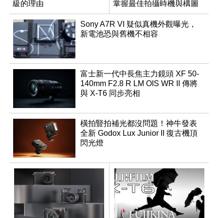
級的理由
掌握最佳拍攝時機與構圖
Sony A7R VI 疑似真機外觀曝光，
新電池恐與舊機不相容
富士新一代中長焦主力鏡頭 XF 50-
140mm F2.8 R LM OIS WR II 傳將
與 X-T6 同步亮相
橫拍豎拍補光都沒問題！神牛發表
全新 Godox Lux Junior II 復古機頂
閃光燈