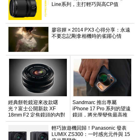
Line系列，主打輕巧與高CP值
廖容嬋 × 2014 PX3 心得分享：永遠
不要忘記剛拿相機時的雀躍心情
經典餅乾鏡迎來改款曙
Sandmarc 推出專屬
光？富士公開新款 XF
iPhone 17 Pro 系列的望遠
18mm F2 定焦鏡頭的內對
鏡頭，將光學變焦最高推
焦專利
升至 16 倍
輕巧旅遊機回歸！Panasonic 發表
LUMIX ZS300：一吋感光元件與 15