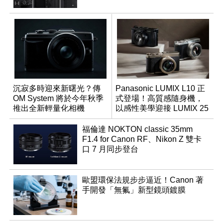
沉寂多時迎來新曙光？傳
Panasonic LUMIX L10 正
OM System 將於今年秋季
式登場！高質感隨身機，
推出全新輕量化相機
以感性美學迎接 LUMIX 25
週年
福倫達 NOKTON classic 35mm
F1.4 for Canon RF、Nikon Z 雙卡
口 7 月同步登台
歐盟環保法規步步逼近！Canon 著
手開發「無氟」新型鏡頭鍍膜