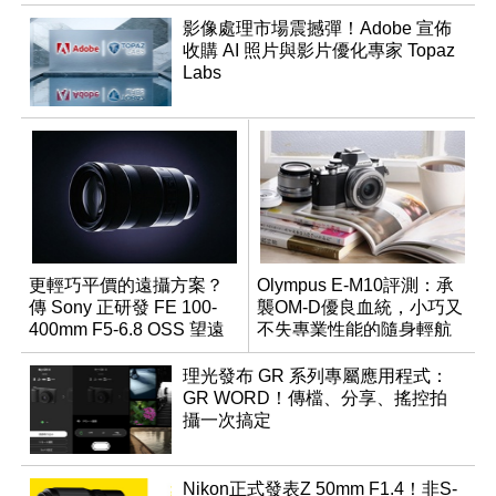
影像處理市場震撼彈！Adobe 宣佈
收購 AI 照片與影片優化專家 Topaz
Labs
更輕巧平價的遠攝方案？
Olympus E-M10評測：承
傳 Sony 正研發 FE 100-
襲OM-D優良血統，小巧又
400mm F5-6.8 OSS 望遠
不失專業性能的隨身輕航
變焦鏡頭
機
理光發布 GR 系列專屬應用程式：
GR WORD！傳檔、分享、搖控拍
攝一次搞定
Nikon正式發表Z 50mm F1.4！非S-