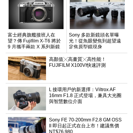
富士經典旗艦接班人在
Sony 多款新鏡頭名單曝
望？傳 Fujifilm X-T6 將於
光！從魚眼變焦到超望遠
9 月攜手兩款 X 系列新鏡
定焦原型鏡現身
頭登場
高顏值╳高畫質╳高性能！
FUJIFILM X100VI快速評測
L 接環用戶的新選擇：Viltrox AF
16mm F1.8 正式登場，兼具大光圈
與智慧數位介面
Sony FE 70-200mm F2.8 GM OSS
II 即日起正式在台上市！建議售價
NT$76,980