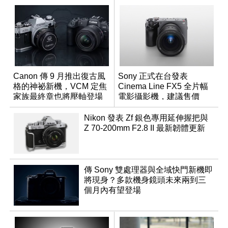
Canon 傳 9 月推出復古風
Sony 正式在台發表
格的神祕新機，VCM 定焦
Cinema Line FX5 全片幅
家族最終章也將壓軸登場
電影攝影機，建議售價
NT$144,980
Nikon 發表 Zf 銀色專用延伸握把與
Z 70-200mm F2.8 II 最新韌體更新
傳 Sony 雙處理器與全域快門新機即
將現身？多款機身鏡頭未來兩到三
個月內有望登場