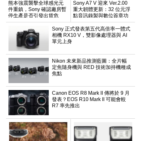
熊本強震襲擊全球感光元
Sony A7 V 迎來 Ver.2.00
件重鎮，Sony 確認廠房暫
重大韌體更新：32 位元浮
停生產是否引發出貨危
點音訊錄製與數位簽章功
機？
能登場
Sony 正式發表第五代高倍率一體式
相機 RX10 V，雙影像處理器與 AI
單元上身
Nikon 未來新品推測藍圖：全片幅
定焦隨身機與 RED 技術加持機種成
焦點
Canon EOS R8 Mark II 傳將於 9 月
發表？EOS R10 Mark II 可能會較
R7 率先推出