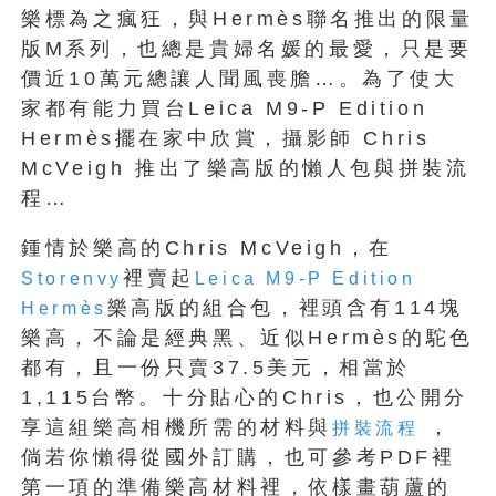
樂標為之瘋狂，與Hermès聯名推出的限量
版M系列，也總是貴婦名媛的最愛，只是要
價近10萬元總讓人聞風喪膽…。為了使大
家都有能力買台Leica M9-P Edition
Hermès擺在家中欣賞，攝影師 Chris
McVeigh 推出了樂高版的懶人包與拼裝流
程…
鍾情於樂高的Chris McVeigh，在
裡賣起
Storenvy
Leica M9-P Edition
樂高版的組合包，裡頭含有114塊
Hermès
樂高，不論是經典黑、近似Hermès的駝色
都有，且一份只賣37.5美元，相當於
1,115台幣。十分貼心的Chris，也公開分
享這組樂高相機所需的材料與
，
拼裝流程
倘若你懶得從國外訂購，也可參考PDF裡
第一項的準備樂高材料裡，依樣畫葫蘆的