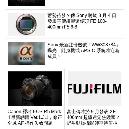
蓄勢待發？傳 Sony 將於 8 月 4 日
發表平價超望遠鏡頭 FE 100-
400mm F5.6-8
Sony 最新註冊機號「WW308784」
曝光，隨身機或 APS-C 系統將迎新
成員？
Canon 釋出 EOS R5 Mark
富士傳將於 9 月發表 XF
II 最新韌體 Ver.1.3.1，修正
400mm 超望遠定焦鏡頭？
全域 AF 操作失效問題
野生動物攝影師期待值拉
滿