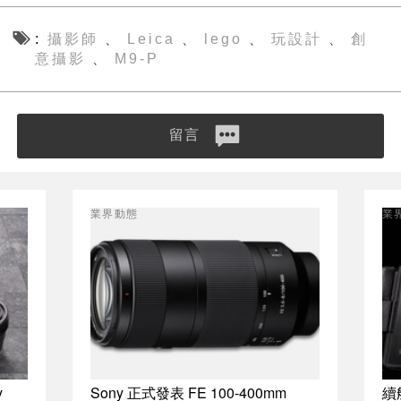
攝影師
Leica
lego
玩設計
創
、
、
、
、
意攝影
M9-P
、
留言
業界動態
業
y
Sony 正式發表 FE 100-400mm
續