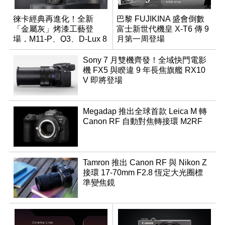
徠卡經典再進化！全新
巴黎 FUJIKINA 盛會倒數
「金屬灰」烤漆工藝登
富士新世代機皇 X-T6 傳 9
場，M11-P、Q3、D-Lux 8
月第一周登場
領銜換裝
Sony 7 月雙機齊發！全域快門電影
機 FX5 與睽違 9 年長焦旗艦 RX10
V 即將登場
Megadap 推出全球首款 Leica M 轉
Canon RF 自動對焦轉接環 M2RF
Tamron 推出 Canon RF 與 Nikon Z
接環 17-70mm F2.8 恆定大光圈標
準變焦鏡