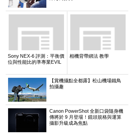
Sony NEX-6 評測：平衡價
相機背帶綁法 教學
位與性能比的準專業EVIL
【賞機攝點全都露】松山機場鐵鳥
拍攝趣
Canon PowerShot 全新口袋隨身機
傳將於 9 月登場！鏡頭規格與運算
攝影升級成為焦點