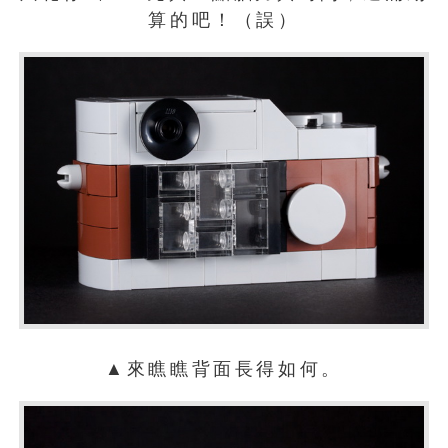
算的吧！（誤）
▲來瞧瞧背面長得如何。