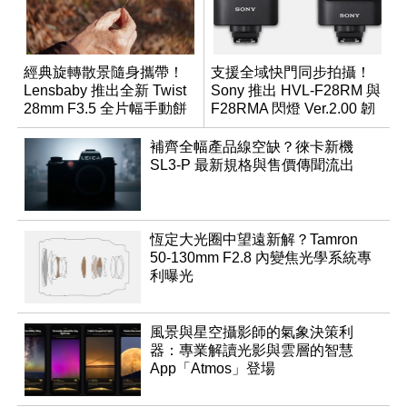
經典旋轉散景隨身攜帶！
支援全域快門同步拍攝！
Lensbaby 推出全新 Twist
Sony 推出 HVL-F28RM 與
28mm F3.5 全片幅手動餅
F28RMA 閃燈 Ver.2.00 韌
乾鏡
體
補齊全幅產品線空缺？徠卡新機
SL3-P 最新規格與售價傳聞流出
恆定大光圈中望遠新解？Tamron
50-130mm F2.8 內變焦光學系統專
利曝光
風景與星空攝影師的氣象決策利
器：專業解讀光影與雲層的智慧
App「Atmos」登場