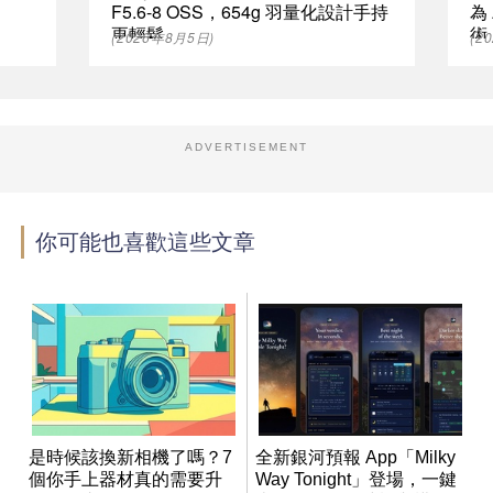
F5.6-8 OSS，654g 羽量化設計手持
為
更輕鬆
術
(2026年8月5日)
(2
ADVERTISEMENT
你可能也喜歡這些文章
是時候該換新相機了嗎？7
全新銀河預報 App「Milky
個你手上器材真的需要升
Way Tonight」登場，一鍵