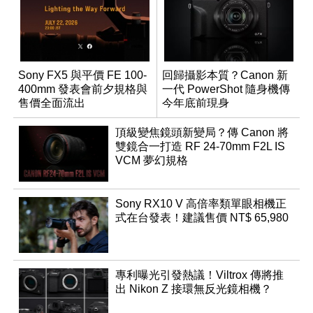
Sony FX5 與平價 FE 100-
回歸攝影本質？Canon 新
400mm 發表會前夕規格與
一代 PowerShot 隨身機傳
售價全面流出
今年底前現身
頂級變焦鏡頭新變局？傳 Canon 將
雙鏡合一打造 RF 24-70mm F2L IS
VCM 夢幻規格
Sony RX10 V 高倍率類單眼相機正
式在台發表！建議售價 NT$ 65,980
專利曝光引發熱議！Viltrox 傳將推
出 Nikon Z 接環無反光鏡相機？