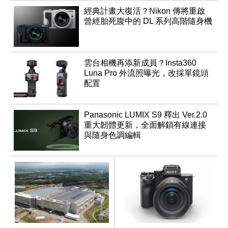
經典計畫大復活？Nikon 傳將重啟
曾經胎死腹中的 DL 系列高階隨身機
雲台相機再添新成員？Insta360
Luna Pro 外流照曝光，改採單鏡頭
配置
Panasonic LUMIX S9 釋出 Ver.2.0
重大韌體更新，全面解鎖有線連接
與隨身色調編輯