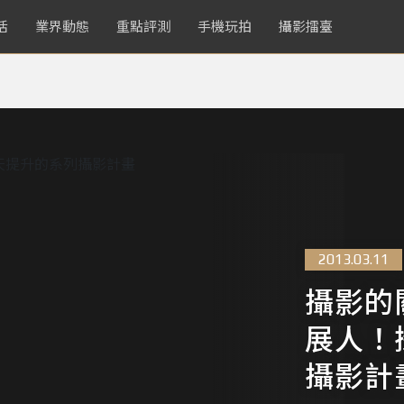
活
業界動態
重點評測
手機玩拍
攝影擂臺
2013.03.11
攝影的
展人！
攝影計