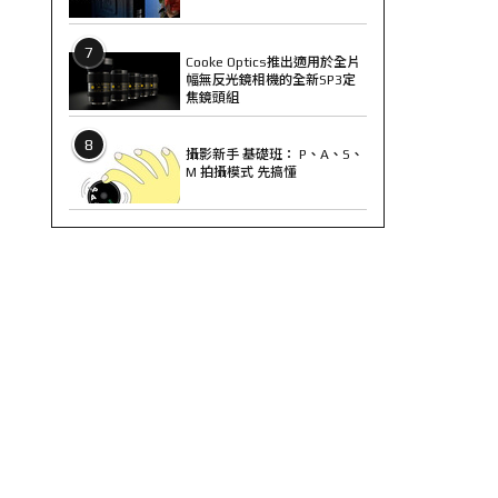
7
Cooke Optics推出適用於全片
幅無反光鏡相機的全新SP3定
焦鏡頭組
8
攝影新手 基礎班： P、A、S、
M 拍攝模式 先搞懂