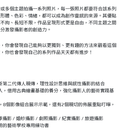
一或多個主題拍攝一系列照片，每一張照片都要符合該系列
、形體、色彩、情緒，都可以成為創作靈感的來源。其優點
題不拘、長短不限，作品呈現形式更是自由，不同主題之間
充分激發攝影者的創造力。
後，你會發現自己能夠以更獨到、更有趣的方法來觀看這個
驗，你也會發現自己的系列作品天天都有進步！
斯第二代傳人親傳，理性設計思維與感性攝影的結合
入，借用古典繪畫基礎的養分，強化攝影人的藝術實踐基
，
8
個影像組合展示示範，還有
2
個親切的佈展重點叮嚀，
導攝影
/
婚紗攝影
/
劇照攝影
/
紀實攝影
/
旅遊攝影
用的藝術學校專用練功書