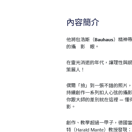
內容簡介
他將包浩斯（
Bauhaus
）精神
的攝 影 眼。
在靈光消逝的年代，讓理性與
策展人！
偶爾「撿」到一張不錯的照片
持續創作一系列扣人心弦的攝
你跟大師的差別就在這裡
—
懂
影。
創作、教學超過一甲子，德國
特（
Harald Mante
）教授發現：