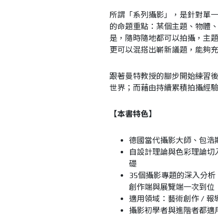
所謂「系列攝影」，是針對單
的命題重點：某個主題、物體
是，隨時隨地都可以拍攝，主
更可以混搭出嶄新議題，能夠
跟著曼特教授的腳步開始練習
世界；而藉由持續累積拍攝經
【本書特色】
德國當代攝影大師、包浩
自設計理論與色彩理論切
礎
35
個攝影專題的深入分析
創作端與展覽端一次到位
適用領域：藝術創作
/
報
攝影初學者與進階者都適