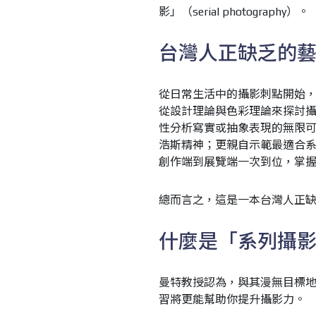
影」（
serial photography
）。
台灣人正缺乏的
從日常生活中的攝影刺點開始
從設計理論與色彩理論來探討攝影
性分析寫實或抽象表現的無限
浩斯精神；更親自示範最適合系列
創作端到展覽端一次到位，掌
總而言之，這是一本台灣人正
什麼是「系列攝
曼特教授認為，與其漫無目標
習將更能幫助你提升攝影力。