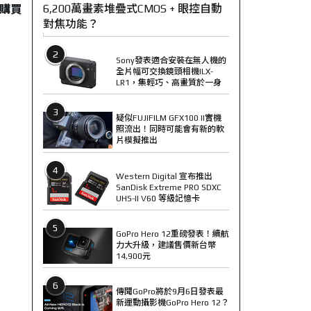
6,200萬畫素堆疊式CMOS + 眼控自動
購買
對焦功能？
2
Sony發表適合安裝在無人機的
全片幅可交換鏡頭相機ILX-
LR1，集輕巧、高畫質於一身
3
疑似FUJIFILM GFX100 II實機
照流出！同時可能會有新的軟
片模擬推出
4
Western Digital 宣布推出
SanDisk Extreme PRO SDXC
UHS-II V60 等級記憶卡
5
GoPro Hero 12重磅發表！續航
力大升級，建議售價新台幣
14,900元
6
傳聞GoPro將於9月6日發表最
新運動攝影機GoPro Hero 12？