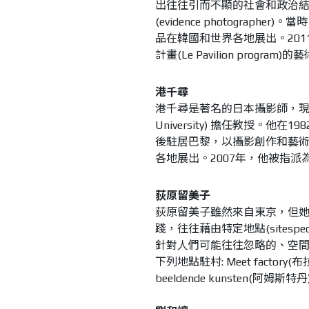
出往往引而不顯的社會和政治
(evidence photogra
品在韓國和世界各地展出。2011年
計畫(Le Pavilion program)
港千尋
港千尋是著名的日本攝影師，現居東
University) 擔任教授。他
後駐居巴黎，以攝影創作和藝
各地展出。2007年，他被指
荻原留美子
荻原留美子雖然來自東京，但她
踐，往往藉由特定地點(sites
針對人們可能往往忽略的、空
下列地點駐村: Meet factory(布拉格
beeldende kunsten(阿姆斯特丹