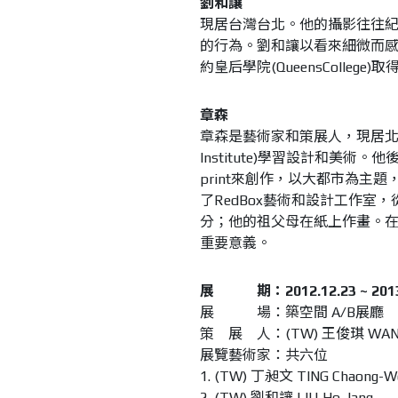
劉和讓
現居台灣台北。他的攝影往往
的行為。劉和讓以看來細微而
約皇后學院(QueensColle
章森
章森是藝術家和策展人，現居北京
Institute)學習設計和美
print來創作，以大都市為
了RedBox藝術和設計工作
分；他的祖父母在紙上作畫。在今
重要意義。
展 期：2012.12.23 ~ 2013.
展 場：築空間 A/B展廳
策 展 人：(TW) 王俊琪 WANG 
展覽藝術家：共六位
1. (TW) 丁昶文 TING Chaong-W
2. (TW) 劉和讓 LIU Ho-Jang