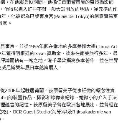
結構。在他服兵役期間，他擔任首爾警察隊的蒐證攝影師
pher)。當時，他得以進入好些不對一般大眾開放的地點。崔元準的作
，他被選為巴黎東京宮(Palais de Tokyo)的創意實驗室
的藝術家。
京，並從1995年起在當地的多摩美術大學(Tama Art
在1982年獲得阿根廷的Gasei 獎助金，後來在南美旅行多年，最
術評論而佔有一席之地。港千尋曾撰寫多本著作，並在世界
派為威尼斯雙年展日本館策展人。
從2006年起駐居荷蘭。荻原留美子從事細微的概念性實
pecific)的裝置作品、攝影和錄像來紀錄。她微小的介入手法
間裡蘊含的記憶。荻原留美子曾在歐洲各地展出，並曾經在
)、DCR Guest Studio(海牙)以及Rijksakademie van
)。