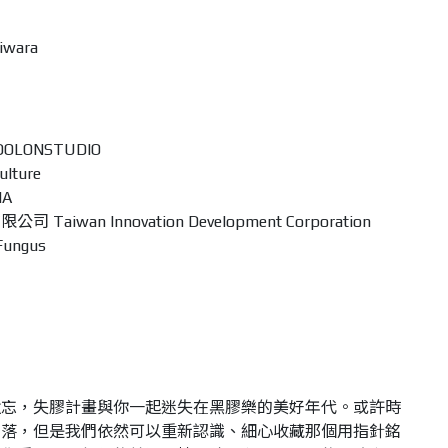
iwara
LONSTUDIO
lture
IA
an Innovation Development Corporation
ungus
遺忘，失膠計畫與你一起迷失在黑膠樂的美好年代。或許時
角落，但是我們依然可以重新認識、細心收藏那個用指針銘