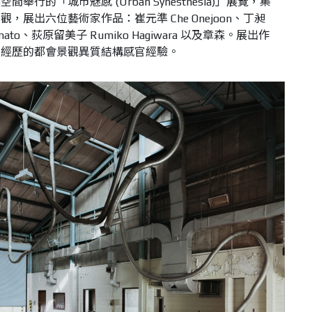
行的「城市魅感 (Urban Synesthesia)」展覽，集
展出六位藝術家作品：崔元準 Che Onejoon、丁昶
nato、荻原留美子 Rumiko Hagiwara 以及章森。展出作
中經歷的都會景觀異質結構感官經驗。