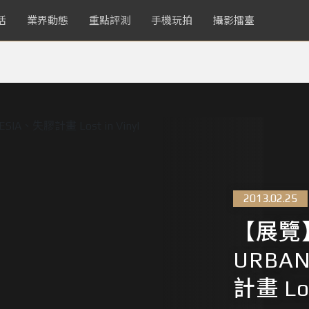
活
業界動態
重點評測
手機玩拍
攝影擂臺
2013.02.25
【展覽
URBA
計畫 Los