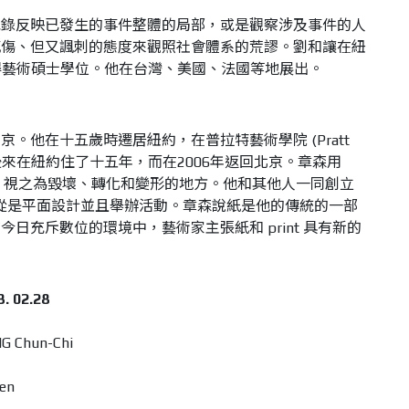
紀錄反映已發生的事件整體的局部，或是觀察涉及事件的人
感傷、但又諷刺的態度來觀照社會體系的荒謬。劉和讓在紐
ge)取得藝術碩士學位。他在台灣、美國、法國等地展出。
。他在十五歲時遷居紐約，在普拉特藝術學院 (Pratt
術。他後來在紐約住了十五年，而在2006年返回北京。章森用
主題，視之為毀壞、轉化和變形的地方。他和其他人一同創立
室，從是平面設計並且舉辦活動。章森說紙是他的傳統的一部
日充斥數位的環境中，藝術家主張紙和 print 具有新的
 02.28
Chun-Chi
en