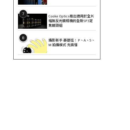
7
Cooke Optics推出適用於全片
幅無反光鏡相機的全新SP3定
焦鏡頭組
8
攝影新手 基礎班： P、A、S、
M 拍攝模式 先搞懂