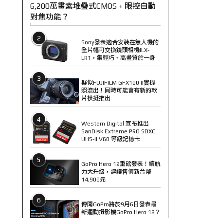
6,200萬畫素堆疊式CMOS + 眼控自動
對焦功能？
2
Sony發表適合安裝在無人機的
全片幅可交換鏡頭相機ILX-
LR1，集輕巧、高畫質於一身
3
疑似FUJIFILM GFX100 II實機
照流出！同時可能會有新的軟
片模擬推出
4
Western Digital 宣布推出
SanDisk Extreme PRO SDXC
UHS-II V60 等級記憶卡
5
GoPro Hero 12重磅發表！續航
力大升級，建議售價新台幣
14,900元
6
傳聞GoPro將於9月6日發表最
新運動攝影機GoPro Hero 12？