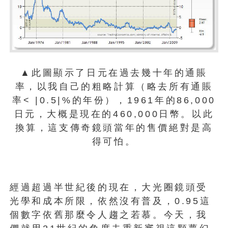
▲此圖顯示了日元在過去幾十年的通賬
率，以我自己的粗略計算（略去所有通賬
率< |0.5|%的年份），1961年的86,000
日元，大概是現在的460,000日幣。以此
換算，這支傳奇鏡頭當年的售價絕對是高
得可怕。
經過超過半世紀後的現在，大光圈鏡頭受
光學和成本所限，依然沒有普及，0.95這
個數字依舊那麼令人趨之若慕。今天，我