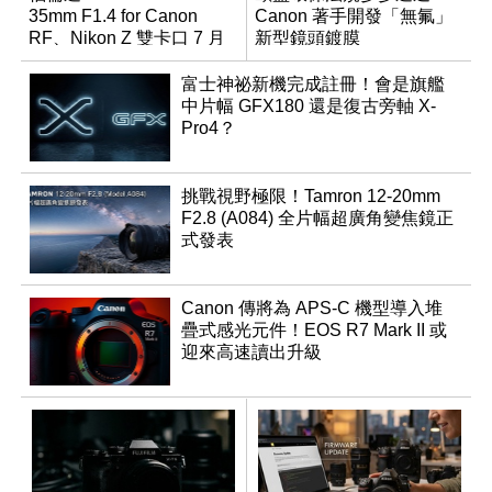
35mm F1.4 for Canon
Canon 著手開發「無氟」
RF、Nikon Z 雙卡口 7 月
新型鏡頭鍍膜
同步登台
富士神祕新機完成註冊！會是旗艦
中片幅 GFX180 還是復古旁軸 X-
Pro4？
挑戰視野極限！Tamron 12-20mm
F2.8 (A084) 全片幅超廣角變焦鏡正
式發表
Canon 傳將為 APS-C 機型導入堆
疊式感光元件！EOS R7 Mark II 或
迎來高速讀出升級