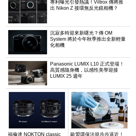
專利曝光引發熱議！Viltrox 傳將推
出 Nikon Z 接環無反光鏡相機？
沉寂多時迎來新曙光？傳 OM
System 將於今年秋季推出全新輕量
化相機
Panasonic LUMIX L10 正式登場！
高質感隨身機，以感性美學迎接
LUMIX 25 週年
福倫達 NOKTON classic
歐盟環保法規步步逼近！