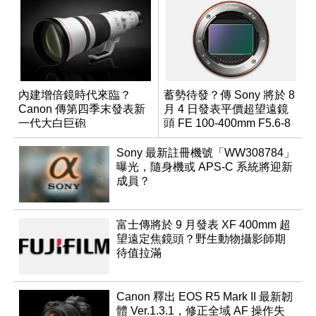
內建增倍鏡時代來臨？
蓄勢待發？傳 Sony 將於 8
Canon 傳第四季末發表新
月 4 日發表平價超望遠鏡
一代大白巨砲
頭 FE 100-400mm F5.6-8
Sony 最新註冊機號「WW308784」
曝光，隨身機或 APS-C 系統將迎新
成員？
富士傳將於 9 月發表 XF 400mm 超
望遠定焦鏡頭？野生動物攝影師期
待值拉滿
Canon 釋出 EOS R5 Mark II 最新韌
體 Ver.1.3.1，修正全域 AF 操作失