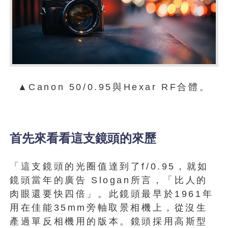
▲Canon 50/0.95與Hexar RF合體。
首先來看看這支鏡頭的來歷
「這支鏡頭的光圈值達到了f/0.95，就如
鏡頭當年的廣告 Slogan所言，「比人的
肉眼還要快四倍」。此鏡頭最早於1961年
用在佳能35mm旁軸取景相機上，從沒生
產過單反相機用的版本。鏡頭採用高斯型