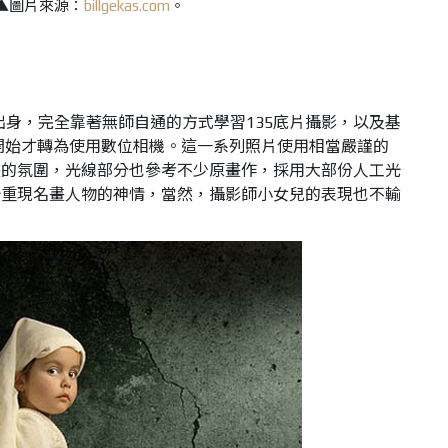
▲圖片來源：
billgekas.com
。
影科班出身，完全靠著無師自通的方式學習135底片攝影，以及基
年開始才轉為使用數位相機。這一系列照片使用相當嚴謹的
畫的氛圍，光線部分也參考不少原畫作，採用大部份人工光
光重現名畫人物的神情，當然，攝影師小女兒的表現也不輸