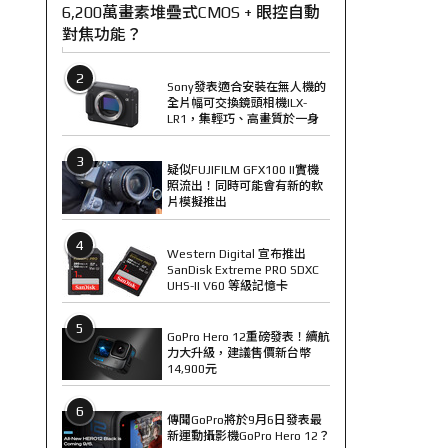
6,200萬畫素堆疊式CMOS + 眼控自動
對焦功能？
2
Sony發表適合安裝在無人機的
全片幅可交換鏡頭相機ILX-
LR1，集輕巧、高畫質於一身
3
疑似FUJIFILM GFX100 II實機
照流出！同時可能會有新的軟
片模擬推出
4
Western Digital 宣布推出
SanDisk Extreme PRO SDXC
UHS-II V60 等級記憶卡
5
GoPro Hero 12重磅發表！續航
力大升級，建議售價新台幣
14,900元
6
傳聞GoPro將於9月6日發表最
新運動攝影機GoPro Hero 12？