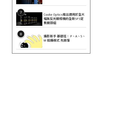
7
Cooke Optics推出適用於全片
幅無反光鏡相機的全新SP3定
焦鏡頭組
8
攝影新手 基礎班： P、A、S、
M 拍攝模式 先搞懂