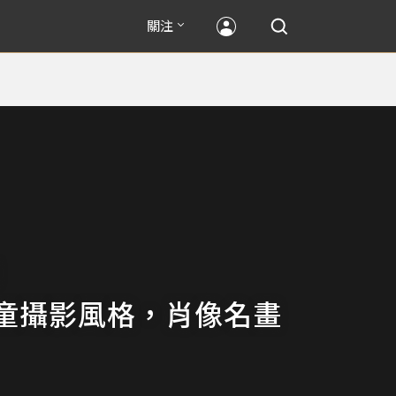
關注
童攝影風格，肖像名畫