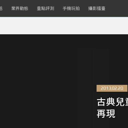
活
業界動態
重點評測
手機玩拍
攝影擂臺
2013.02.20
古典兒
再現