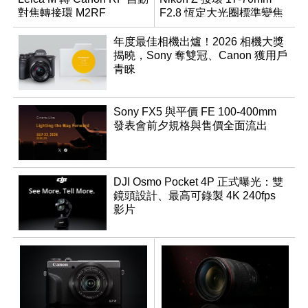
對焦轉接環 M2RF
F2.8 恆定大光圈標準變焦
鏡
年度最佳相機出爐！2026 相機大獎
揭曉，Sony 奪雙冠、Canon 獲用戶
青睞
Sony FX5 與平價 FE 100-400mm
發表會前夕規格與售價全面流出
DJI Osmo Pocket 4P 正式曝光：雙
鏡頭設計、最高可錄製 4K 240fps
影片