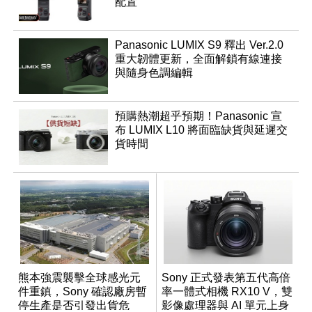
配置
Panasonic LUMIX S9 釋出 Ver.2.0
重大韌體更新，全面解鎖有線連接
與隨身色調編輯
預購熱潮超乎預期！Panasonic 宣
布 LUMIX L10 將面臨缺貨與延遲交
貨時間
熊本強震襲擊全球感光元
Sony 正式發表第五代高倍
件重鎮，Sony 確認廠房暫
率一體式相機 RX10 V，雙
停生產是否引發出貨危
影像處理器與 AI 單元上身