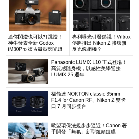
迷你閃燈也可以打跳燈！
專利曝光引發熱議！Viltrox
神牛發表全新 Godox
傳將推出 Nikon Z 接環無
iM30Pro 復古微型閃光燈
反光鏡相機？
Panasonic LUMIX L10 正式登場！
高質感隨身機，以感性美學迎接
LUMIX 25 週年
福倫達 NOKTON classic 35mm
F1.4 for Canon RF、Nikon Z 雙卡
口 7 月同步登台
歐盟環保法規步步逼近！Canon 著
手開發「無氟」新型鏡頭鍍膜