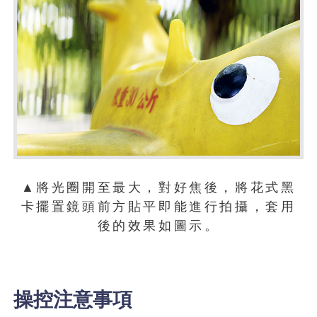
▲將光圈開至最大，對好焦後，將花式黑
卡擺置鏡頭前方貼平即能進行拍攝，套用
後的效果如圖示。
操控注意事項