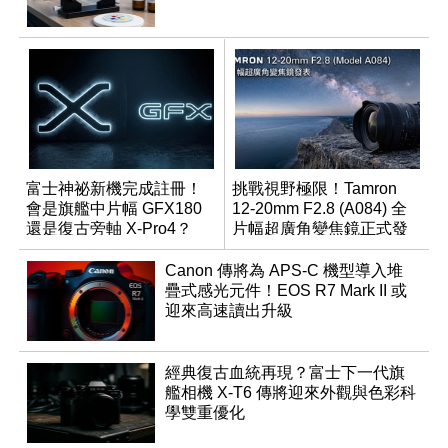
富士神祕新機完成註冊！
挑戰視野極限！Tamron
會是旗艦中片幅 GFX180
12-20mm F2.8 (A084) 全
還是復古旁軸 X-Pro4？
片幅超廣角變焦鏡正式發
表
Canon 傳將為 APS-C 機型導入堆
疊式感光元件！EOS R7 Mark II 或
迎來高速讀出升級
經典復古血統再現？富士下一代旗
艦相機 X-T6 傳將迎來外觀與色彩科
學雙重優化