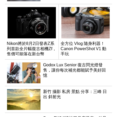
Nikon將於8月2日發表Z系
全方位 Vlog 隨身利器！
列首款全片幅復古相機Zf，
Canon PowerShot V1 動
售價可能落在新台幣
手玩
63,000左右？
Godox Lux Senior 復古閃光燈發
售，讓你每次補光都能賦予美好回
憶
新竹 攝影 私房 景點 分享：三峰 日
出 斜射光