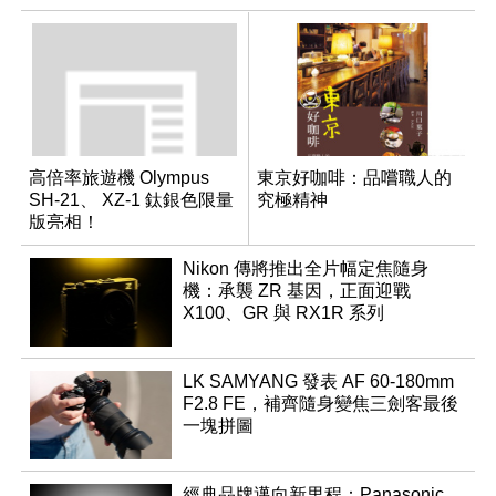
高倍率旅遊機 Olympus
東京好咖啡：品嚐職人的
SH-21、 XZ-1 鈦銀色限量
究極精神
版亮相！
Nikon 傳將推出全片幅定焦隨身
機：承襲 ZR 基因，正面迎戰
X100、GR 與 RX1R 系列
LK SAMYANG 發表 AF 60-180mm
F2.8 FE，補齊隨身變焦三劍客最後
一塊拼圖
經典品牌邁向新里程：Panasonic