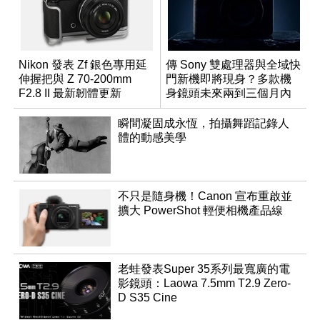
Nikon 發表 Zf 銀色專用延
傳 Sony 雙處理器與全域快
伸握把與 Z 70-200mm
門新機即將現身？多款機
F2.8 II 最新韌體更新
身鏡頭未來兩到三個月內
有望登場
瞬間凝固成永恆，拍攝舞蹈記錄人
體的動感美學
不只是隨身機！Canon 宣布重啟並
擴大 PowerShot 輕便相機產品線
老蛙發表Super 35系列最寬廣的電
影鏡頭：Laowa 7.5mm T2.9 Zero-
D S35 Cine