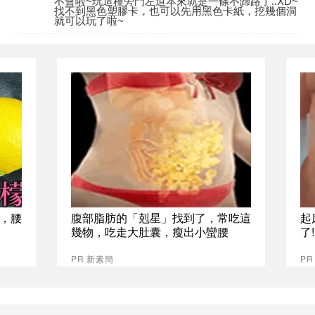
不會啦~玩這種旁門左道本來就是一條不歸路了..XD~
找不到黑色塑膠卡，也可以先用黑色卡紙，挖幾個洞
就可以玩了啦~
，腰
腹部脂肪的「剋星」找到了，常吃這
起
幾物，吃走大肚囊，瘦出小蠻腰
了
PR 新素簡
PR