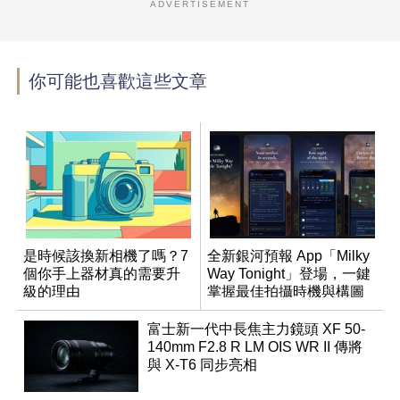
ADVERTISEMENT
你可能也喜歡這些文章
是時候該換新相機了嗎？7
全新銀河預報 App「Milky
個你手上器材真的需要升
Way Tonight」登場，一鍵
級的理由
掌握最佳拍攝時機與構圖
富士新一代中長焦主力鏡頭 XF 50-
140mm F2.8 R LM OIS WR II 傳將
與 X-T6 同步亮相