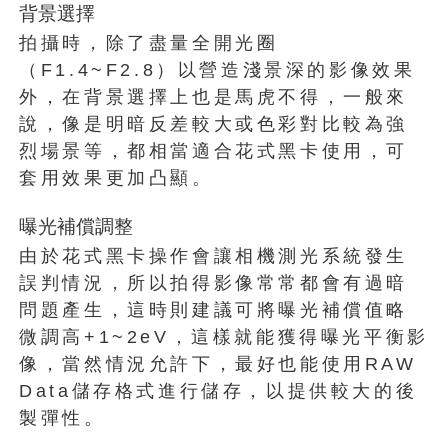
背景選擇
拍攝時，除了盡量全開光圈
（F1.4~F2.8）以營造淺景深的影像效果
外，在背景選擇上也是馬虎不得，一般來
說，像是明暗反差較大或色彩對比較為強
烈場景等，都相當適合花式黑卡使用，可
套用效果更加凸顯。
曝光補償調整
由於花式黑卡操作會讓相機測光系統發生
誤判情況，所以拍得影像常常都會有過暗
問題產生，這時則建議可將曝光補償值略
微調高+1~2eV，這樣就能獲得曝光平衡影
像，當然情況允許下，最好也能使用RAW
Data儲存格式進行儲存，以提供較大的後
製彈性。