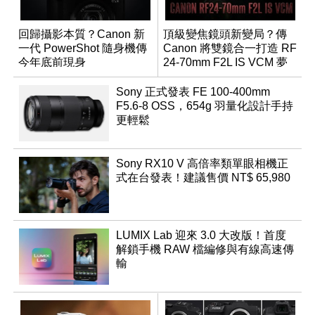
回歸攝影本質？Canon 新
頂級變焦鏡頭新變局？傳
一代 PowerShot 隨身機傳
Canon 將雙鏡合一打造 RF
今年底前現身
24-70mm F2L IS VCM 夢
幻規格
Sony 正式發表 FE 100-400mm
F5.6-8 OSS，654g 羽量化設計手持
更輕鬆
Sony RX10 V 高倍率類單眼相機正
式在台發表！建議售價 NT$ 65,980
LUMIX Lab 迎來 3.0 大改版！首度
解鎖手機 RAW 檔編修與有線高速傳
輸