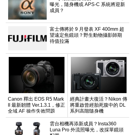
曝光，隨身機或 APS-C 系統將迎新
成員？
富士傳將於 9 月發表 XF 400mm 超
望遠定焦鏡頭？野生動物攝影師期
待值拉滿
Canon 釋出 EOS R5 Mark
經典計畫大復活？Nikon 傳
II 最新韌體 Ver.1.3.1，修正
將重啟曾經胎死腹中的 DL
全域 AF 操作失效問題
系列高階隨身機
雲台相機再添新成員？Insta360
Luna Pro 外流照曝光，改採單鏡頭