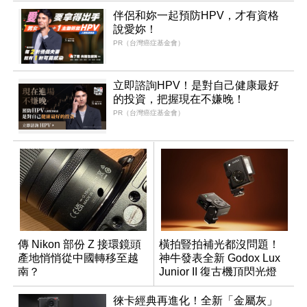
伴侶和妳一起預防HPV，才有資格
說愛妳！
PR（台灣癌症基金會）
立即諮詢HPV！是對自己健康最好
的投資，把握現在不嫌晚！
PR（台灣癌症基金會）
傳 Nikon 部份 Z 接環鏡頭
橫拍豎拍補光都沒問題！
產地悄悄從中國轉移至越
神牛發表全新 Godox Lux
南？
Junior II 復古機頂閃光燈
徠卡經典再進化！全新「金屬灰」