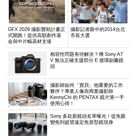
GFX 2026 攝影贊助計畫正
攝影記者眼中的2014台北
式開跑！提供高額創作基
市長大選
金與中片幅器材支援
相容性問題有待解決？傳 Sony A7
V 無法正確支援部分 E 接環副廠鏡
頭
攝影師如何「寶貝」他重要的工作
夥伴？專業人像與商業攝影師
KennyChi 的 PENTAX 鏡片第一手
使用心得！
Sony 多款新鏡頭名單曝光！從魚眼
變焦到超望遠定焦原型鏡現身