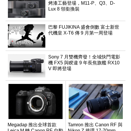
烤漆工藝登場，M11-P、Q3、D-
Lux 8 領銜換裝
巴黎 FUJIKINA 盛會倒數 富士新世
代機皇 X-T6 傳 9 月第一周登場
Sony 7 月雙機齊發！全域快門電影
機 FX5 與睽違 9 年長焦旗艦 RX10
V 即將登場
Megadap 推出全球首款
Tamron 推出 Canon RF 與
Leica M 轉 Canon RF 自動
Nikon Z 接環 17-70mm