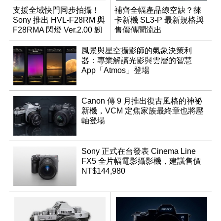
支援全域快門同步拍攝！
補齊全幅產品線空缺？徠
Sony 推出 HVL-F28RM 與
卡新機 SL3-P 最新規格與
F28RMA 閃燈 Ver.2.00 韌
售價傳聞流出
體
風景與星空攝影師的氣象決策利
器：專業解讀光影與雲層的智慧
App「Atmos」登場
Canon 傳 9 月推出復古風格的神祕
新機，VCM 定焦家族最終章也將壓
軸登場
Sony 正式在台發表 Cinema Line
FX5 全片幅電影攝影機，建議售價
NT$144,980