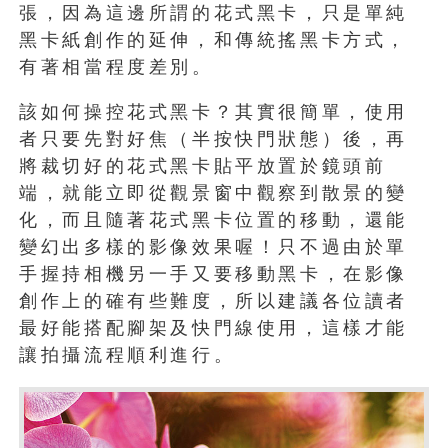
張，因為這邊所謂的花式黑卡，只是單純
黑卡紙創作的延伸，和傳統搖黑卡方式，
有著相當程度差別。
該如何操控花式黑卡？其實很簡單，使用
者只要先對好焦（半按快門狀態）後，再
將裁切好的花式黑卡貼平放置於鏡頭前
端，就能立即從觀景窗中觀察到散景的變
化，而且隨著花式黑卡位置的移動，還能
變幻出多樣的影像效果喔！只不過由於單
手握持相機另一手又要移動黑卡，在影像
創作上的確有些難度，所以建議各位讀者
最好能搭配腳架及快門線使用，這樣才能
讓拍攝流程順利進行。