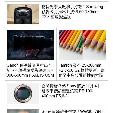
德韓光學大廠聯手打造！Samyang
預告 8 月推出 L 接環 60-180mm
F2.8 望遠變焦鏡
Canon 傳將於 9 月推出全
Tamron 發布 25-200mm
新 RF 超望遠變焦鏡頭 RF
F2.8-5.6 G2 韌體更新，廣
300-600mm F5.6L IS USM
角至中焦段微距性能大幅
升級
蓄勢待發？傳 Sony 將於 8 月 4 日
發表平價超望遠鏡頭 FE 100-
400mm F5.6-8
Sony 最新註冊機號「WW308784」