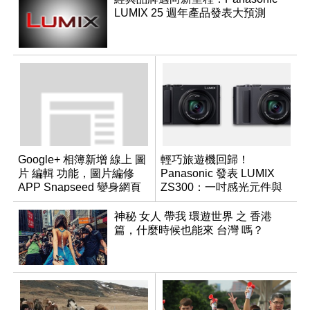
LUMIX 25 週年產品發表大預測
Google+ 相簿新增 線上 圖
輕巧旅遊機回歸！
片 編輯 功能，圖片編修
Panasonic 發表 LUMIX
APP Snapseed 變身網頁
ZS300：一吋感光元件與
版
15 倍光學變焦
神秘 女人 帶我 環遊世界 之 香港
篇，什麼時候也能來 台灣 嗎？