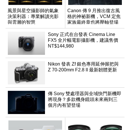
風景與星空攝影師的氣象
Canon 傳 9 月推出復古風
決策利器：專業解讀光影
格的神祕新機，VCM 定焦
與雲層的智慧
家族最終章也將壓軸登場
App「Atmos」登場
Sony 正式在台發表 Cinema Line
FX5 全片幅電影攝影機，建議售價
NT$144,980
Nikon 發表 Zf 銀色專用延伸握把與
Z 70-200mm F2.8 II 最新韌體更新
傳 Sony 雙處理器與全域快門新機即
將現身？多款機身鏡頭未來兩到三
個月內有望登場