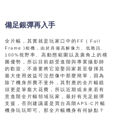
備足銀彈再入手
全片幅，其實就是玩家口中的
FF ( Full
Frame )
相機，由於具備高解像力、低雜訊、
視野率、高動態範圍以及廣角上的構
100%
圖優勢，所以目前頗受進階與專業攝影師
的歡迎，不過要將它迎娶回家甚至發揮其
最大使用效益可沒想像中那麼簡單，因為
除了機身所費不斐外，其對應的全片幅鏡
頭更是筆龐大花費，所以近期或未來若有
意進階全片幅領域玩家，最好有充足銀彈
支援，否則建議還是買台高階
片幅
APS-C
機身玩玩即可。那全片幅機身有何缺點？