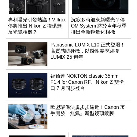
專利曝光引發熱議！Viltrox
沉寂多時迎來新曙光？傳
傳將推出 Nikon Z 接環無
OM System 將於今年秋季
反光鏡相機？
推出全新輕量化相機
Panasonic LUMIX L10 正式登場！
高質感隨身機，以感性美學迎接
LUMIX 25 週年
福倫達 NOKTON classic 35mm
F1.4 for Canon RF、Nikon Z 雙卡
口 7 月同步登台
歐盟環保法規步步逼近！Canon 著
手開發「無氟」新型鏡頭鍍膜