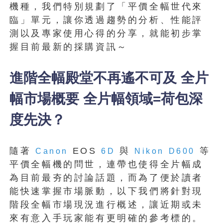
機種，我們特別規劃了「平價全幅世代來
臨」單元，讓你透過趨勢的分析、性能評
測以及專家使用心得的分享，就能初步掌
握目前最新的採購資訊～
進階全幅殿堂不再遙不可及 全片
幅市場概要 全片幅領域=荷包深
度先決？
隨著
EOS
與
等
Canon
6D
Nikon
D600
平價全幅機的問世，連帶也使得全片幅成
為目前最夯的討論話題，而為了便於讀者
能快速掌握市場脈動，以下我們將針對現
階段全幅市場現況進行概述，讓近期或未
來有意入手玩家能有更明確的參考標的。