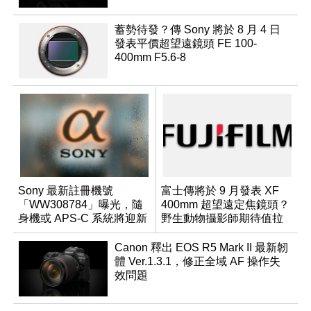
蓄勢待發？傳 Sony 將於 8 月 4 日
發表平價超望遠鏡頭 FE 100-
400mm F5.6-8
Sony 最新註冊機號
富士傳將於 9 月發表 XF
「WW308784」曝光，隨
400mm 超望遠定焦鏡頭？
身機或 APS-C 系統將迎新
野生動物攝影師期待值拉
成員？
滿
Canon 釋出 EOS R5 Mark II 最新韌
體 Ver.1.3.1，修正全域 AF 操作失
效問題