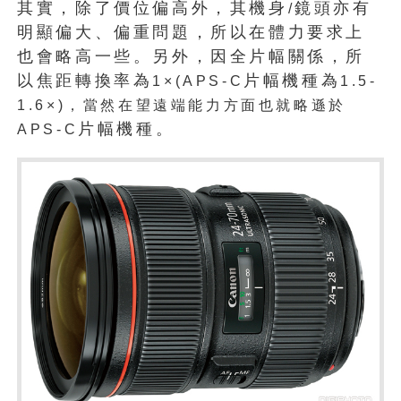
其實，除了價位偏高外，其機身
鏡頭亦有
/
明顯偏大、偏重問題，所以在體力要求上
也會略高一些。另外，因全片幅關係，所
以焦距轉換率為
片幅機種為
1×(APS-C
1.5-
1.6×)
，當然在望遠端能力方面也就略遜於
片幅機種。
APS-C