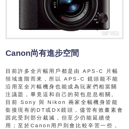
Canon尚有進步空間
目前許多全片幅用戶都是由 APS-C 片幅
領域進階而來，所以 APS-C 鏡頭能不能
沿用至全片幅機身也能成為玩家們相當關
注議題，畢竟這和自己的荷包息息相關。
目前 Sony 與 Nikon 兩家全幅機身皆能
銜接現有的DT或DX鏡頭，儘管有效畫素會
因此受到部分裁減，但至少仍能延續使
用；至於Canon用戶則會比較辛苦一些，