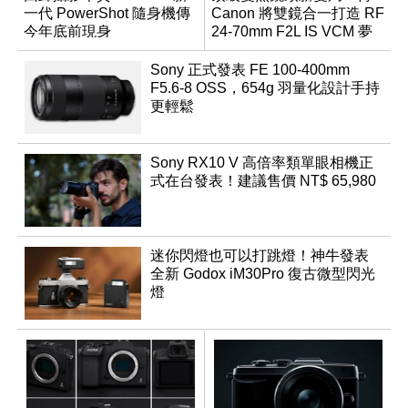
一代 PowerShot 隨身機傳
Canon 將雙鏡合一打造 RF
今年底前現身
24-70mm F2L IS VCM 夢
幻規格
Sony 正式發表 FE 100-400mm
F5.6-8 OSS，654g 羽量化設計手持
更輕鬆
Sony RX10 V 高倍率類單眼相機正
式在台發表！建議售價 NT$ 65,980
迷你閃燈也可以打跳燈！神牛發表
全新 Godox iM30Pro 復古微型閃光
燈