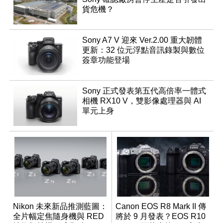
貨危機？
Sony A7 V 迎來 Ver.2.00 重大韌體
更新：32 位元浮點音訊錄製與數位
簽章功能登場
Sony 正式發表第五代高倍率一體式
相機 RX10 V，雙影像處理器與 AI
單元上身
Nikon 未來新品推測藍圖：
Canon EOS R8 Mark II 傳
全片幅定焦隨身機與 RED
將於 9 月發表？EOS R10