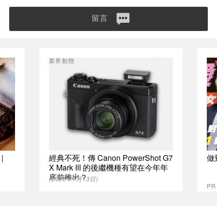
留言
業界動態
|
經典不死！傳 Canon PowerShot G7
做
X Mark III 的後繼機種有望在今年年
底前推出？
(2026年1月13日)
P