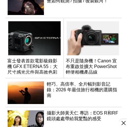
會如何觀測 / 拍攝 / 後製銀河！
富士發表首款電影級錄影
不只是隨身機！Canon 宣
機 GFX ETERNA 55：大
布重啟並擴大 PowerShot
尺寸感光元件與高效色彩
輕便相機產品線
管理
輕巧、高倍率、全片幅到影音記
錄：2026 年最佳旅行相機的選購指
南
攝影大師黃天仁 專訪：EOS R和RF
鏡頭處處帶給我驚豔的感受