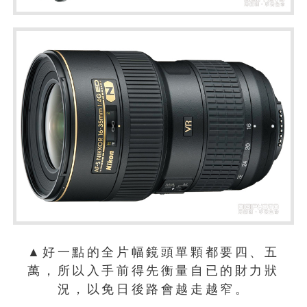
▲好一點的全片幅鏡頭單顆都要四、五
萬，所以入手前得先衡量自已的財力狀
況，以免日後路會越走越窄。