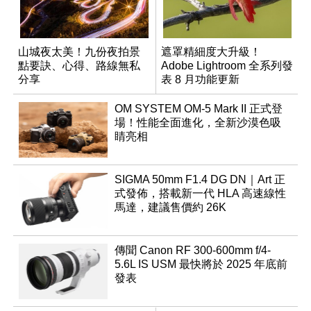
山城夜太美！九份夜拍景
遮罩精細度大升級！
點要訣、心得、路線無私
Adobe Lightroom 全系列發
分享
表 8 月功能更新
OM SYSTEM OM-5 Mark II 正式登
場！性能全面進化，全新沙漠色吸
睛亮相
SIGMA 50mm F1.4 DG DN｜Art 正
式發佈，搭載新一代 HLA 高速線性
馬達，建議售價約 26K
傳聞 Canon RF 300-600mm f/4-
5.6L IS USM 最快將於 2025 年底前
發表