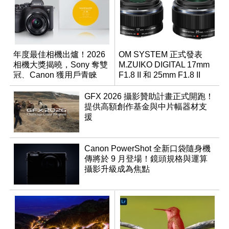
年度最佳相機出爐！2026
OM SYSTEM 正式發表
相機大獎揭曉，Sony 奪雙
M.ZUIKO DIGITAL 17mm
冠、Canon 獲用戶青睞
F1.8 II 和 25mm F1.8 II
GFX 2026 攝影贊助計畫正式開跑！
提供高額創作基金與中片幅器材支
援
Canon PowerShot 全新口袋隨身機
傳將於 9 月登場！鏡頭規格與運算
攝影升級成為焦點