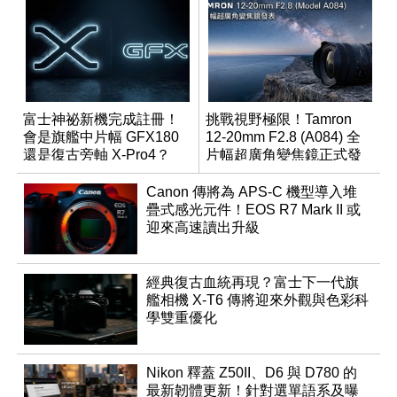
富士神祕新機完成註冊！
挑戰視野極限！Tamron
會是旗艦中片幅 GFX180
12-20mm F2.8 (A084) 全
還是復古旁軸 X-Pro4？
片幅超廣角變焦鏡正式發
表
Canon 傳將為 APS-C 機型導入堆
疊式感光元件！EOS R7 Mark II 或
迎來高速讀出升級
經典復古血統再現？富士下一代旗
艦相機 X-T6 傳將迎來外觀與色彩科
學雙重優化
Nikon 釋蓋 Z50II、D6 與 D780 的
最新韌體更新！針對選單語系及曝