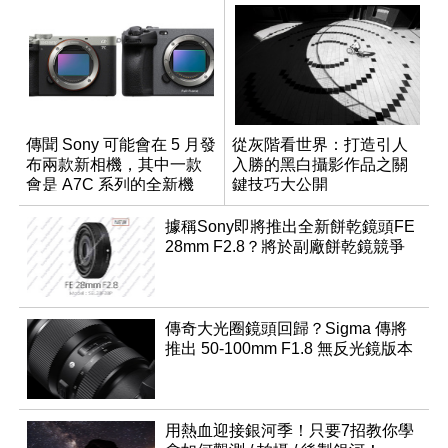
傳聞 Sony 可能會在 5 月發
從灰階看世界：打造引人
布兩款新相機，其中一款
入勝的黑白攝影作品之關
會是 A7C 系列的全新機
鍵技巧大公開
種？
據稱Sony即將推出全新餅乾鏡頭FE
28mm F2.8？將於副廠餅乾鏡競爭
傳奇大光圈鏡頭回歸？Sigma 傳將
推出 50-100mm F1.8 無反光鏡版本
用熱血迎接銀河季！只要7招教你學