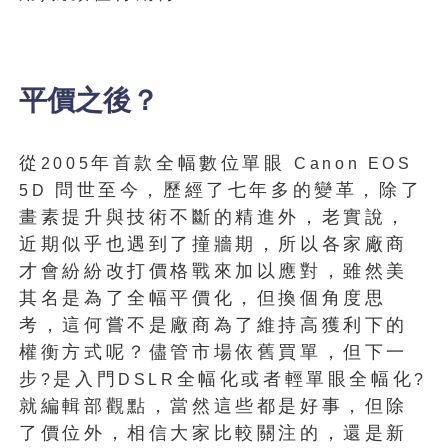
平價之後？
從
年首款全幅數位單眼
2005
Canon EOS
問世至今，歷經了七年多的變革，除了
5D
畫素提升與技術不斷的精進外，老實說，
近期似乎也遇到了撞牆期，所以各家廠商
才會紛紛改打價格戰來加以應對，雖然美
其名是為了全幅平價化，但換個角度思
考，這何嘗不是廠商為了維持高獲利下的
權衡方式呢？儘管市場依舊買單，但下一
步
是入門
全幅化或者輕單眼全幅化
?
DSLR
?
就編輯部觀點，當然這些都是好事，但除
了價位外，相信大家比較關注的，還是新