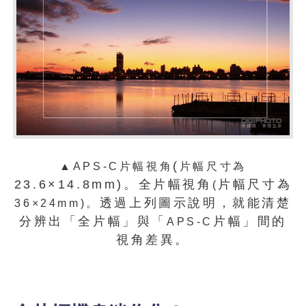
(
▲APS-C
片幅視角
片幅尺寸為
23.6×14.8mm)。全片幅視角
片幅尺寸為
(
透過上列圖示說明，就能清楚
36×24mm)。
分辨出「全片幅」與「
片幅」間的
APS-C
視角差異。