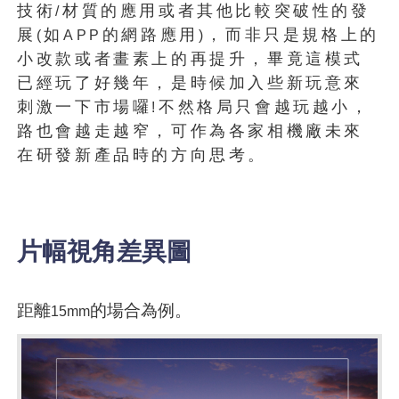
技術
材質的應用或者其他比較突破性的發
/
展
如
的網路應用
，而非只是規格上的
(
APP
)
小改款或者畫素上的再提升，畢竟這模式
已經玩了好幾年，是時候加入些新玩意來
刺激一下市場囉
不然格局只會越玩越小，
!
路也會越走越窄，可作為各家相機廠未來
在研發新產品時的方向思考。
片幅視角差異圖
距離
的場合為例。
15mm