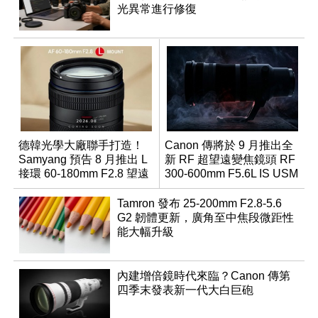
光異常進行修復
德韓光學大廠聯手打造！
Canon 傳將於 9 月推出全
Samyang 預告 8 月推出 L
新 RF 超望遠變焦鏡頭 RF
接環 60-180mm F2.8 望遠
300-600mm F5.6L IS USM
變焦鏡
Tamron 發布 25-200mm F2.8-5.6
G2 韌體更新，廣角至中焦段微距性
能大幅升級
內建增倍鏡時代來臨？Canon 傳第
四季末發表新一代大白巨砲