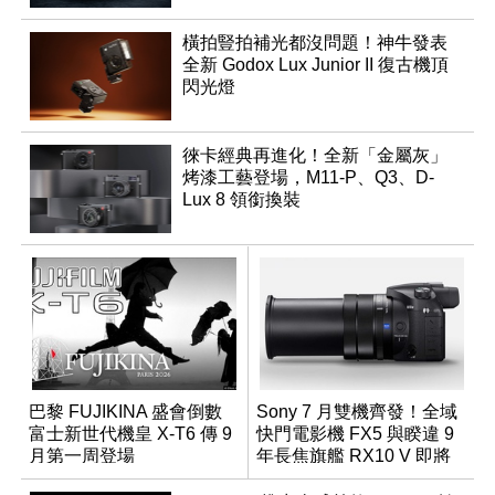
橫拍豎拍補光都沒問題！神牛發表
全新 Godox Lux Junior II 復古機頂
閃光燈
徠卡經典再進化！全新「金屬灰」
烤漆工藝登場，M11-P、Q3、D-
Lux 8 領銜換裝
巴黎 FUJIKINA 盛會倒數
Sony 7 月雙機齊發！全域
富士新世代機皇 X-T6 傳 9
快門電影機 FX5 與睽違 9
月第一周登場
年長焦旗艦 RX10 V 即將
登場