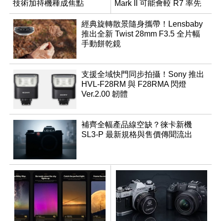
技術加持機種成焦點
Mark II 可能會較 R7 率先
推出
經典旋轉散景隨身攜帶！Lensbaby
推出全新 Twist 28mm F3.5 全片幅
手動餅乾鏡
支援全域快門同步拍攝！Sony 推出
HVL-F28RM 與 F28RMA 閃燈
Ver.2.00 韌體
補齊全幅產品線空缺？徠卡新機
SL3-P 最新規格與售價傳聞流出