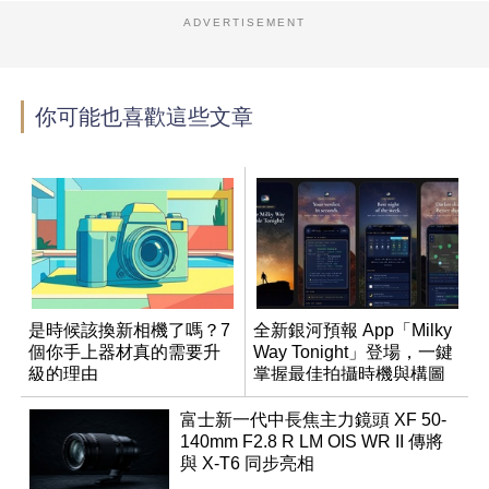
ADVERTISEMENT
你可能也喜歡這些文章
是時候該換新相機了嗎？7
全新銀河預報 App「Milky
個你手上器材真的需要升
Way Tonight」登場，一鍵
級的理由
掌握最佳拍攝時機與構圖
富士新一代中長焦主力鏡頭 XF 50-
140mm F2.8 R LM OIS WR II 傳將
與 X-T6 同步亮相