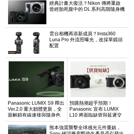
經典計畫大復活？Nikon 傳將重啟
曾經胎死腹中的 DL 系列高階隨身機
雲台相機再添新成員？Insta360
Luna Pro 外流照曝光，改採單鏡頭
配置
Panasonic LUMIX S9 釋出
預購熱潮超乎預期！
Ver.2.0 重大韌體更新，全
Panasonic 宣布 LUMIX
面解鎖有線連接與隨身色
L10 將面臨缺貨與延遲交
調編輯
貨時間
熊本強震襲擊全球感光元件重鎮，
Sony 確認廠房暫停生產是否引發出