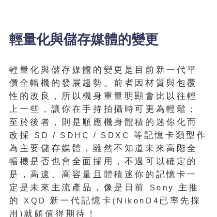
輕量化與儲存媒體的變更
輕量化與儲存媒體的變更是目前新一代平
價全幅機的發展趨勢。前者因材質與包覆
性的改良，所以機身重量明顯會比以往輕
上一些，讓你在手持拍攝時可更為輕鬆；
至於後者，則是順應機身體積的迷你化而
改採
等記憶卡類型作
SD
/
SDHC
/
SDXC
為主要儲存媒體，雖然不知道未來高階全
幅機是否也會全面採用，不過可以確定的
是，高速、高容量且體積迷你的記憶卡一
定是未來主流產品，像是日前
主推
Sony
的
新一代記憶卡
已率先採
XQD
(Nikon
D4
用
就頗值得期待！
)