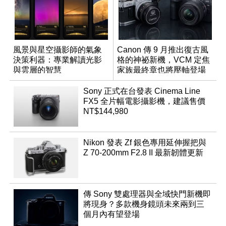
風景與星空攝影師的氣象
Canon 傳 9 月推出復古風
決策利器：專業解讀光影
格的神祕新機，VCM 定焦
與雲層的智慧
家族最終章也將壓軸登場
App「Atmos」登場
Sony 正式在台發表 Cinema Line
FX5 全片幅電影攝影機，建議售價
NT$144,980
Nikon 發表 Zf 銀色專用延伸握把與
Z 70-200mm F2.8 II 最新韌體更新
傳 Sony 雙處理器與全域快門新機即
將現身？多款機身鏡頭未來兩到三
個月內有望登場