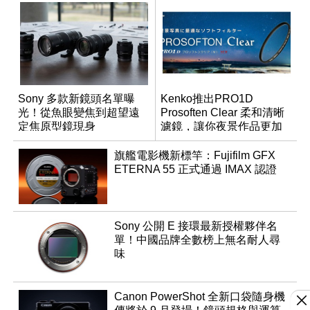
Sony 多款新鏡頭名單曝
Kenko推出PRO1D
光！從魚眼變焦到超望遠
Prosoften Clear 柔和清晰
定焦原型鏡現身
濾鏡，讓你夜景作品更加
璀璨
旗艦電影機新標竿：Fujifilm GFX
ETERNA 55 正式通過 IMAX 認證
Sony 公開 E 接環最新授權夥伴名
單！中國品牌全數榜上無名耐人尋
味
Canon PowerShot 全新口袋隨身機