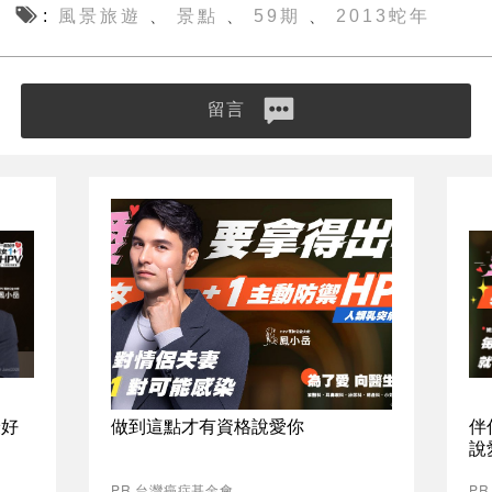
風景旅遊
景點
59期
2013蛇年
、
、
、
留言
最好
做到這點才有資格說愛你
伴
說
PR 台灣癌症基金會
P