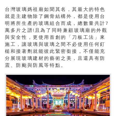
台灣玻璃媽祖廟如聞其名，其最大的特色
就是主建物除了鋼骨結構外，都是使用台
明將所生產的玻璃組合而成，總數量共計
7
萬多片之譜
且為了同時兼顧玻璃廟的外觀
!
與安全性，更使用首創的「刀板工法」來
施工，讓玻璃與玻璃之間不必使用任何釘
槌和接著劑就能彼此緊密銜接，不僅能充
分展現玻璃建材的藝術之美，且還具有防
震、防颱與防風等特點。