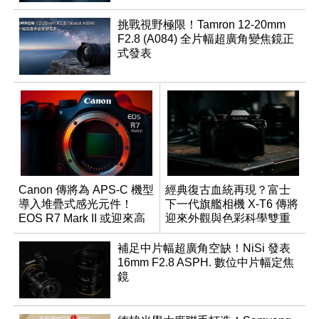
挑戰視野極限！Tamron 12-20mm
F2.8 (A084) 全片幅超廣角變焦鏡正
式發表
Canon 傳將為 APS-C 機型
經典復古血統再現？富士
導入堆疊式感光元件！
下一代旗艦相機 X-T6 傳將
EOS R7 Mark II 或迎來高
迎來外觀與色彩科學雙重
速讀出升級
優化
補足中片幅超廣角空缺！NiSi 發表
16mm F2.8 ASPH. 數位中片幅定焦
鏡