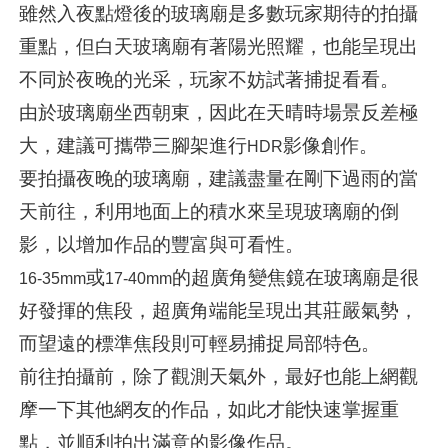
雖然入夜點燈後的玻璃廟是多數玩家期待的拍攝
重點，但白天玻璃廟有著陽光照耀，也能呈現出
不同於夜晚的光采，玩家不妨試著捕捉看看。
由於玻璃廟坐西朝東，因此在天晴時場景反差極
大，建議可攜帶三腳架進行
影像創作。
HDR
要拍攝夜晚的玻璃廟，建議盡量在剛下過雨的當
天前往，利用地面上的積水來呈現玻璃廟的倒
影，以增加作品的豐富與可看性。
或
的超廣角變焦鏡在玻璃廟是很
16-35mm
17-40mm
好發揮的焦段，超廣角端能呈現出其莊嚴氣勢，
而望遠的標準焦段則可輕易捕捉局部特色。
前往拍攝前，除了觀測天氣外，最好也能上網觀
摩一下其他網友的作品，如此才能快速掌握重
點，並順利拍出滿意的影像作品。