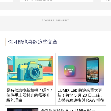
ADVERTISEMENT
你可能也喜歡這些文章
是時候該換新相機了嗎？7
LUMIX Lab 將迎來重大更
個你手上器材真的需要升
新！將於 5 月 20 日上線，
級的理由
支援有線連接與 RAW 檔後
製
全新銀河預報 App「Milky Way