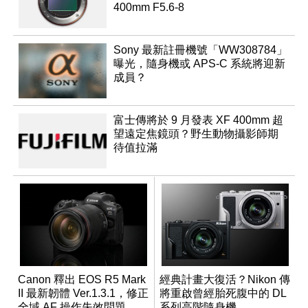
400mm F5.6-8
Sony 最新註冊機號「WW308784」
曝光，隨身機或 APS-C 系統將迎新
成員？
富士傳將於 9 月發表 XF 400mm 超
望遠定焦鏡頭？野生動物攝影師期
待值拉滿
Canon 釋出 EOS R5 Mark
經典計畫大復活？Nikon 傳
II 最新韌體 Ver.1.3.1，修正
將重啟曾經胎死腹中的 DL
全域 AF 操作失效問題
系列高階隨身機