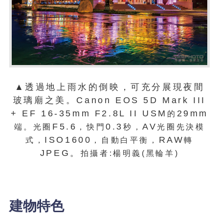
▲透過地上雨水的倒映，可充分展現夜間
玻璃廟之美。Canon EOS 5D Mark III
+ EF 16-35mm F2.8L II USM
29mm
的
F5.6
0.3
AV
端。光圈
，
快門
秒
，
光圈先決模
ISO1600
RAW
式
，
，
自動白平衡
，
轉
JPEG。
拍攝者
:
楊明義
(
黑輪羊
)
建物特色