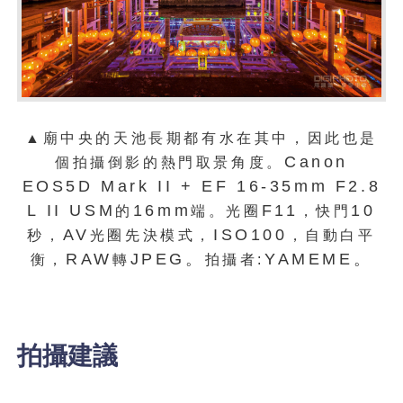
▲廟中央的天池長期都有水在其中，因此也是
Canon
個拍攝倒影的熱門取景角度。
EOS5D Mark II + EF 16-35mm F2.8
L II USM
16mm
F11
10
的
端。光圈
，
快門
AV
ISO100
秒
，
光圈先決模式
，
，
自動白平
RAW
JPEG。
YAMEME。
衡
，
轉
拍攝者
:
拍攝建議