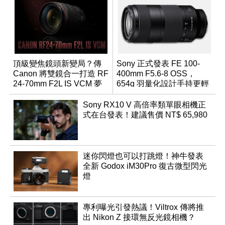
頂級變焦鏡頭新變局？傳
Sony 正式發表 FE 100-
Canon 將雙鏡合一打造 RF
400mm F5.6-8 OSS，
24-70mm F2L IS VCM 夢
654g 羽量化設計手持更輕
幻規格
鬆
Sony RX10 V 高倍率類單眼相機正
式在台發表！建議售價 NT$ 65,980
迷你閃燈也可以打跳燈！神牛發表
全新 Godox iM30Pro 復古微型閃光
燈
專利曝光引發熱議！Viltrox 傳將推
出 Nikon Z 接環無反光鏡相機？