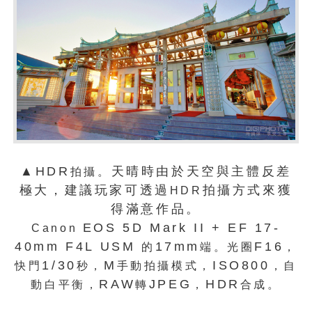
▲HDR
天晴時由於天空與主體反差
拍攝。
極大，建議玩家可透過
拍攝方式來獲
HDR
得滿意作品。
EOS 5D Mark II + EF 17-
Canon
40mm F4L USM
17mm
F16
的
端。光圈
，
1/30
M
ISO800
快門
秒
，
手動拍攝模式
，
，
自
RAW
JPEG
HDR
動白平衡
，
轉
，
合成。