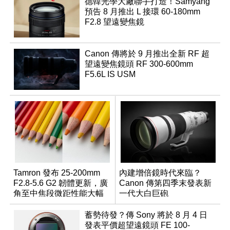
德韓光學大廠聯手打造！Samyang
預告 8 月推出 L 接環 60-180mm
F2.8 望遠變焦鏡
Canon 傳將於 9 月推出全新 RF 超
望遠變焦鏡頭 RF 300-600mm
F5.6L IS USM
Tamron 發布 25-200mm
內建增倍鏡時代來臨？
F2.8-5.6 G2 韌體更新，廣
Canon 傳第四季末發表新
角至中焦段微距性能大幅
一代大白巨砲
升級
蓄勢待發？傳 Sony 將於 8 月 4 日
發表平價超望遠鏡頭 FE 100-