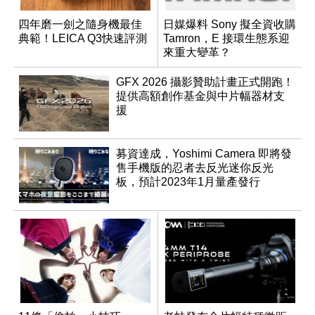
四年磨一劍之隨身機最佳
日媒爆料 Sony 擬全資收購
典範！LEICA Q3快速評測
Tamron，E 接環生態系迎
來重大變革？
GFX 2026 攝影贊助計畫正式開跑！
提供高額創作基金與中片幅器材支
援
募資達成，Yoshimi Camera 即將發
售手機版的忍者去反光迷你反光
板，預計2023年1月量產發行