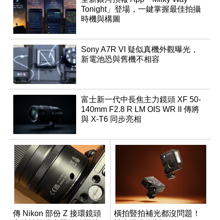
Tonight」登場，一鍵掌握最佳拍攝
時機與構圖
Sony A7R VI 疑似真機外觀曝光，
新電池恐與舊機不相容
富士新一代中長焦主力鏡頭 XF 50-
140mm F2.8 R LM OIS WR II 傳將
與 X-T6 同步亮相
傳 Nikon 部份 Z 接環鏡頭
橫拍豎拍補光都沒問題！