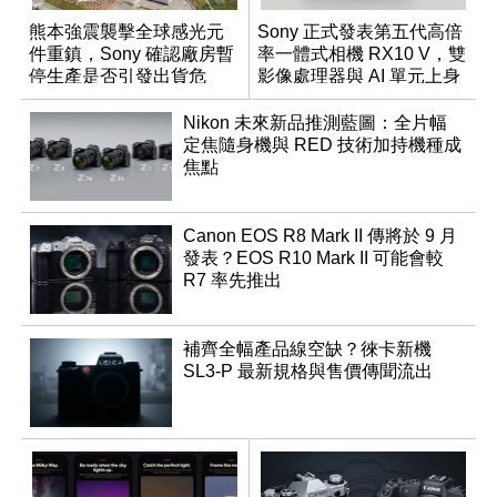
熊本強震襲擊全球感光元
Sony 正式發表第五代高倍
件重鎮，Sony 確認廠房暫
率一體式相機 RX10 V，雙
停生產是否引發出貨危
影像處理器與 AI 單元上身
機？
Nikon 未來新品推測藍圖：全片幅
定焦隨身機與 RED 技術加持機種成
焦點
Canon EOS R8 Mark II 傳將於 9 月
發表？EOS R10 Mark II 可能會較
R7 率先推出
補齊全幅產品線空缺？徠卡新機
SL3-P 最新規格與售價傳聞流出