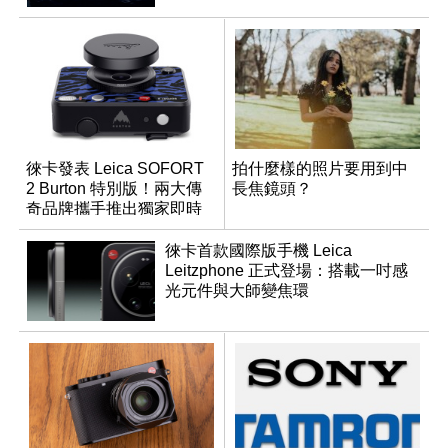
徠卡發表 Leica SOFORT
拍什麼樣的照片要用到中
2 Burton 特別版！兩大傳
長焦鏡頭？
奇品牌攜手推出獨家即時
成像相機
徠卡首款國際版手機 Leica
Leitzphone 正式登場：搭載一吋感
光元件與大師變焦環