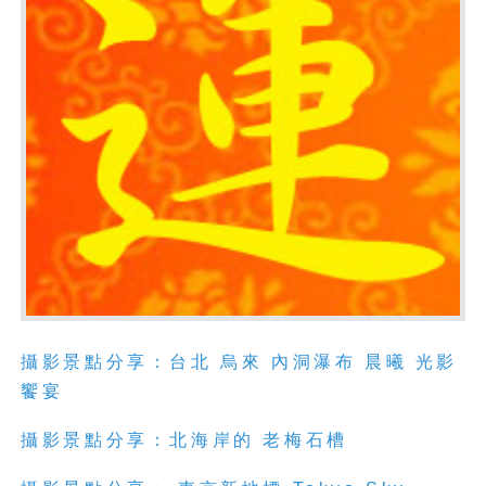
攝影景點分享：台北 烏來 內洞瀑布 晨曦 光影
饗宴
攝影景點分享：北海岸的 老梅石槽