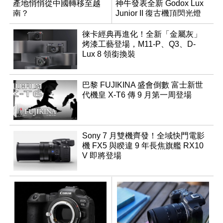
產地悄悄從中國轉移至越
神牛發表全新 Godox Lux
南？
Junior II 復古機頂閃光燈
徠卡經典再進化！全新「金屬灰」
烤漆工藝登場，M11-P、Q3、D-
Lux 8 領銜換裝
巴黎 FUJIKINA 盛會倒數 富士新世
代機皇 X-T6 傳 9 月第一周登場
Sony 7 月雙機齊發！全域快門電影
機 FX5 與睽違 9 年長焦旗艦 RX10
V 即將登場