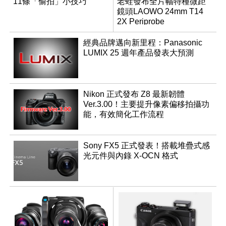
11條「偷拍」小技巧
老蛙發布全片幅特種微距
鏡頭LAOWO 24mm T14
2X Periprobe
經典品牌邁向新里程：Panasonic
LUMIX 25 週年產品發表大預測
Nikon 正式發布 Z8 最新韌體
Ver.3.00！主要提升像素偏移拍攝功
能，有效簡化工作流程
Sony FX5 正式發表！搭載堆疊式感
光元件與內錄 X-OCN 格式