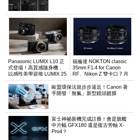
Panasonic LUMIX L10 正
福倫達 NOKTON classic
式登場！高質感隨身機，
35mm F1.4 for Canon
以感性美學迎接 LUMIX 25
RF、Nikon Z 雙卡口 7 月
週年
同步登台
歐盟環保法規步步逼近！Canon 著
手開發「無氟」新型鏡頭鍍膜
富士神祕新機完成註冊！會是旗艦
中片幅 GFX180 還是復古旁軸 X-
Pro4？