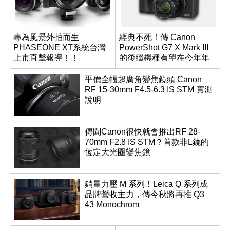
專為風景外拍而生
經典不死！傳 Canon
PHASEONE XT系統台灣
PowerShot G7 X Mark III
上市直擊報導！！
的後繼機種有望在今年年
底前推出？
平價全幅超廣角變焦鏡頭 Canon
RF 15-30mm F4.5-6.3 IS STM 實測
說明
傳聞Canon很快就會推出RF 28-
70mm F2.8 IS STM？首款非L鏡的
恆定大光圈變焦鏡
銷量力壓 M 系列！Leica Q 系列成
品牌營收主力，傳今秋將再推 Q3
43 Monochrom