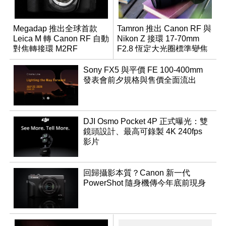
Megadap 推出全球首款
Tamron 推出 Canon RF 與
Leica M 轉 Canon RF 自動
Nikon Z 接環 17-70mm
對焦轉接環 M2RF
F2.8 恆定大光圈標準變焦
鏡
Sony FX5 與平價 FE 100-400mm
發表會前夕規格與售價全面流出
DJI Osmo Pocket 4P 正式曝光：雙
鏡頭設計、最高可錄製 4K 240fps
影片
回歸攝影本質？Canon 新一代
PowerShot 隨身機傳今年底前現身