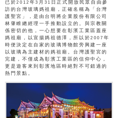
已於
年
月
日正式開放民眾自由參
2012
3
31
訪的台灣玻璃媽祖廟，正確名稱為「台灣
護聖宮」，是由台明將企業股份有限公司
林肇睢總經理一手推動設立的。與宗教關
係密切的他，一心想要在彰濱工業區蓋座
媽祖廟，以宣揚媽祖德澤，所以於
年
2007
時便決定在自家的玻璃博物館旁興建一座
以玻璃為主建材的媽祖廟。台灣護聖宮的
完建，不僅成為彰濱工業區的信仰中心，
更是遊客來到彰濱地區時絕對不可錯過的
熱門景點。