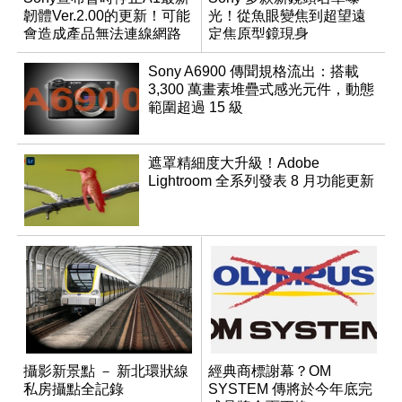
韌體Ver.2.00的更新！可能
光！從魚眼變焦到超望遠
會造成產品無法連線網路
定焦原型鏡現身
Sony A6900 傳聞規格流出：搭載
3,300 萬畫素堆疊式感光元件，動態
範圍超過 15 級
遮罩精細度大升級！Adobe
Lightroom 全系列發表 8 月功能更新
攝影新景點 － 新北環狀線
經典商標謝幕？OM
私房攝點全記錄
SYSTEM 傳將於今年底完