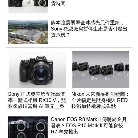
貨時間
熊本強震襲擊全球感光元件重鎮，
Sony 確認廠房暫停生產是否引發出
貨危機？
Sony 正式發表第五代高倍
Nikon 未來新品推測藍圖：
率一體式相機 RX10 V，雙
全片幅定焦隨身機與 RED
影像處理器與 AI 單元上身
技術加持機種成焦點
Canon EOS R8 Mark II 傳將於 9 月
發表？EOS R10 Mark II 可能會較
R7 率先推出