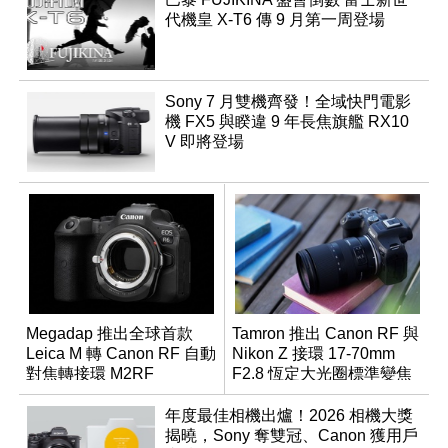
代機皇 X-T6 傳 9 月第一周登場
Sony 7 月雙機齊發！全域快門電影
機 FX5 與睽違 9 年長焦旗艦 RX10
V 即將登場
Megadap 推出全球首款
Tamron 推出 Canon RF 與
Leica M 轉 Canon RF 自動
Nikon Z 接環 17-70mm
對焦轉接環 M2RF
F2.8 恆定大光圈標準變焦
鏡
年度最佳相機出爐！2026 相機大獎
揭曉，Sony 奪雙冠、Canon 獲用戶