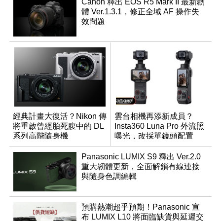
Canon 釋出 EOS R5 Mark II 最新韌
體 Ver.1.3.1，修正全域 AF 操作失
效問題
經典計畫大復活？Nikon 傳
雲台相機再添新成員？
將重啟曾經胎死腹中的 DL
Insta360 Luna Pro 外流照
系列高階隨身機
曝光，改採單鏡頭配置
Panasonic LUMIX S9 釋出 Ver.2.0
重大韌體更新，全面解鎖有線連接
與隨身色調編輯
預購熱潮超乎預期！Panasonic 宣
布 LUMIX L10 將面臨缺貨與延遲交