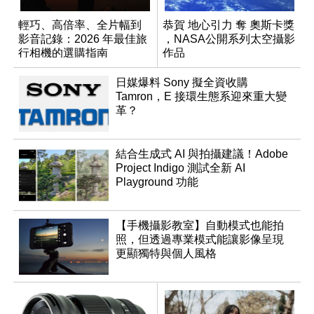
輕巧、高倍率、全片幅到
恭賀 地心引力 奪 奧斯卡獎
影音記錄：2026 年最佳旅
，NASA公開系列太空攝影
行相機的選購指南
作品
日媒爆料 Sony 擬全資收購
Tamron，E 接環生態系迎來重大變
革？
結合生成式 AI 與拍攝建議！Adobe
Project Indigo 測試全新 AI
Playground 功能
【手機攝影教室】自動模式也能拍
照，但透過專業模式能讓影像呈現
更顯獨特與個人風格