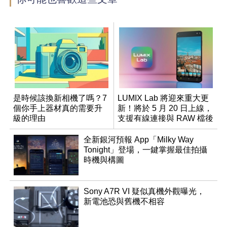
是時候該換新相機了嗎？7
LUMIX Lab 將迎來重大更
個你手上器材真的需要升
新！將於 5 月 20 日上線，
級的理由
支援有線連接與 RAW 檔後
製
全新銀河預報 App「Milky Way
Tonight」登場，一鍵掌握最佳拍攝
時機與構圖
Sony A7R VI 疑似真機外觀曝光，
新電池恐與舊機不相容