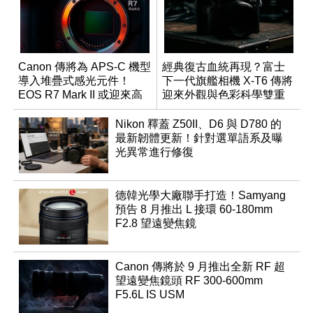
Canon 傳將為 APS-C 機型
經典復古血統再現？富士
導入堆疊式感光元件！
下一代旗艦相機 X-T6 傳將
EOS R7 Mark II 或迎來高
迎來外觀與色彩科學雙重
速讀出升級
優化
Nikon 釋蓋 Z50II、D6 與 D780 的
最新韌體更新！針對選單語系及曝
光異常進行修復
德韓光學大廠聯手打造！Samyang
預告 8 月推出 L 接環 60-180mm
F2.8 望遠變焦鏡
Canon 傳將於 9 月推出全新 RF 超
望遠變焦鏡頭 RF 300-600mm
F5.6L IS USM