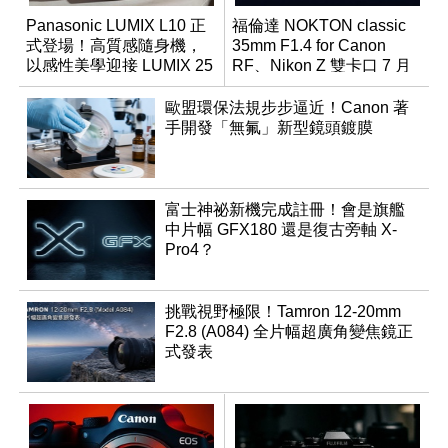
Panasonic LUMIX L10 正
福倫達 NOKTON classic
式登場！高質感隨身機，
35mm F1.4 for Canon
以感性美學迎接 LUMIX 25
RF、Nikon Z 雙卡口 7 月
週年
同步登台
歐盟環保法規步步逼近！Canon 著
手開發「無氟」新型鏡頭鍍膜
富士神祕新機完成註冊！會是旗艦
中片幅 GFX180 還是復古旁軸 X-
Pro4？
挑戰視野極限！Tamron 12-20mm
F2.8 (A084) 全片幅超廣角變焦鏡正
式發表