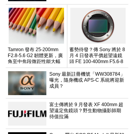
Tamron 發布 25-200mm
蓄勢待發？傳 Sony 將於 8
F2.8-5.6 G2 韌體更新，廣
月 4 日發表平價超望遠鏡
角至中焦段微距性能大幅
頭 FE 100-400mm F5.6-8
升級
Sony 最新註冊機號「WW308784」
曝光，隨身機或 APS-C 系統將迎新
成員？
富士傳將於 9 月發表 XF 400mm 超
望遠定焦鏡頭？野生動物攝影師期
待值拉滿