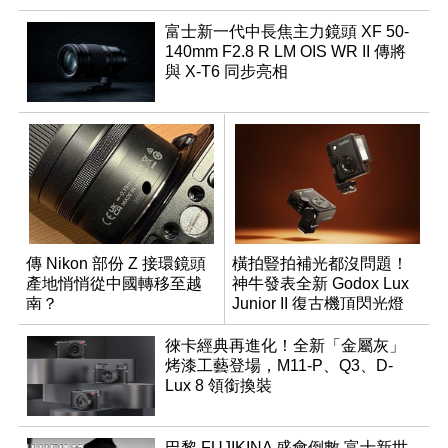
富士新一代中長焦主力鏡頭 XF 50-
140mm F2.8 R LM OIS WR II 傳將
與 X-T6 同步亮相
傳 Nikon 部份 Z 接環鏡頭
橫拍豎拍補光都沒問題！
產地悄悄從中國轉移至越
神牛發表全新 Godox Lux
南？
Junior II 復古機頂閃光燈
徠卡經典再進化！全新「金屬灰」
烤漆工藝登場，M11-P、Q3、D-
Lux 8 領銜換裝
巴黎 FUJIKINA 盛會倒數 富士新世