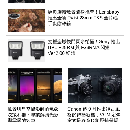
經典旋轉散景隨身攜帶！Lensbaby
推出全新 Twist 28mm F3.5 全片幅
手動餅乾鏡
支援全域快門同步拍攝！Sony 推出
HVL-F28RM 與 F28RMA 閃燈
Ver.2.00 韌體
風景與星空攝影師的氣象
Canon 傳 9 月推出復古風
決策利器：專業解讀光影
格的神祕新機，VCM 定焦
與雲層的智慧
家族最終章也將壓軸登場
App「Atmos」登場