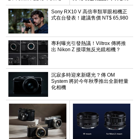
幻規格
鬆
Sony RX10 V 高倍率類單眼相機正
式在台發表！建議售價 NT$ 65,980
專利曝光引發熱議！Viltrox 傳將推
出 Nikon Z 接環無反光鏡相機？
沉寂多時迎來新曙光？傳 OM
System 將於今年秋季推出全新輕量
化相機