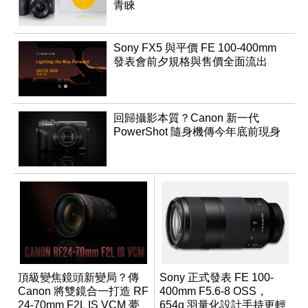
青睞
Sony FX5 與平價 FE 100-400mm
發表會前夕規格與售價全面流出
回歸攝影本質？Canon 新一代
PowerShot 隨身機傳今年底前現身
頂級變焦鏡頭新變局？傳
Sony 正式發表 FE 100-
Canon 將雙鏡合一打造 RF
400mm F5.6-8 OSS，
24-70mm F2L IS VCM 夢
654g 羽量化設計手持更輕