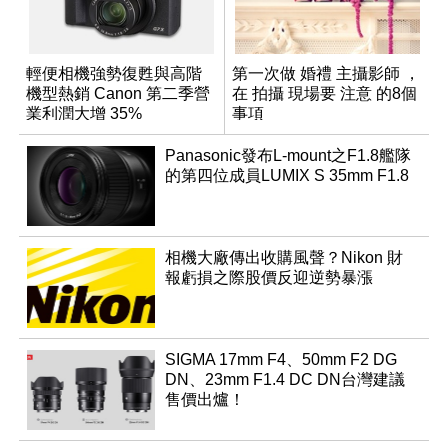
輕便相機強勢復甦與高階
第一次做 婚禮 主攝影師 ，
機型熱銷 Canon 第二季營
在 拍攝 現場要 注意 的8個
業利潤大增 35%
事項
Panasonic發布L-mount之F1.8艦隊
的第四位成員LUMIX S 35mm F1.8
相機大廠傳出收購風聲？Nikon 財
報虧損之際股價反迎逆勢暴漲
SIGMA 17mm F4、50mm F2 DG
DN、23mm F1.4 DC DN台灣建議
售價出爐！