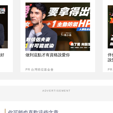
最好
做到這點才有資格說愛你
伴
說
PR 台灣癌症基金會
P
ADVERTISEMENT
你可能也喜歡這些文章