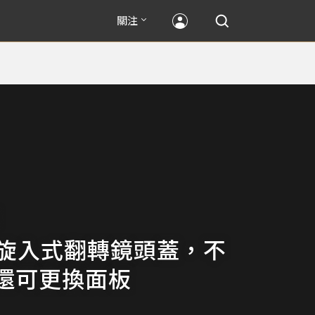
關注
o 旋入式翻轉鏡頭蓋，不
還可更換面板