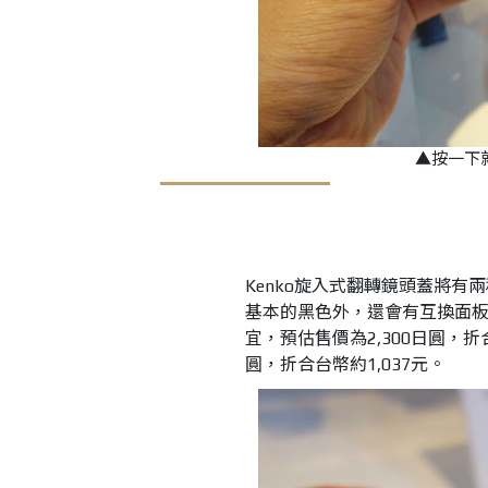
▲按一下
Kenko旋入式翻轉鏡頭蓋將有
基本的黑色外，還會有互換面
宜，預估售價為2,300日圓，折
圓，折合台幣約1,037元。