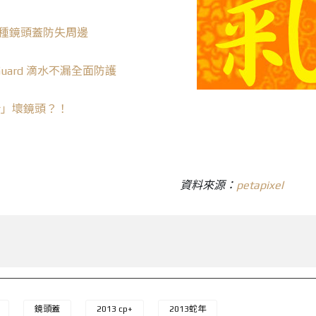
五種鏡頭蓋防失周邊
s Guard 滴水不漏全面防護
哈」壞鏡頭？！
資料來源：
petapixel
鏡頭蓋
2013 cp+
2013蛇年