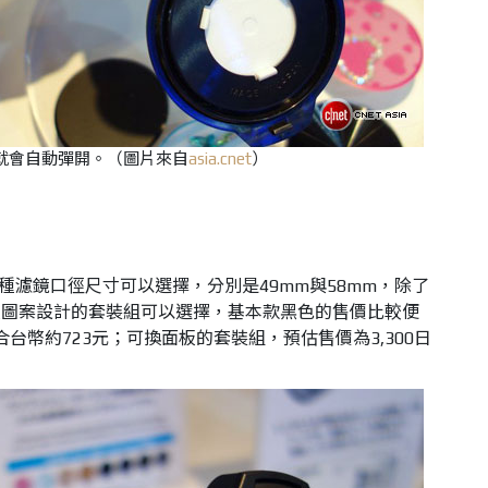
就會自動彈開。（圖片來自
asia.cnet
）
兩種濾鏡口徑尺寸可以選擇，分別是49mm與58mm，除了
板圖案設計的套裝組可以選擇，基本款黑色的售價比較便
合台幣約723元；可換面板的套裝組，預估售價為3,300日