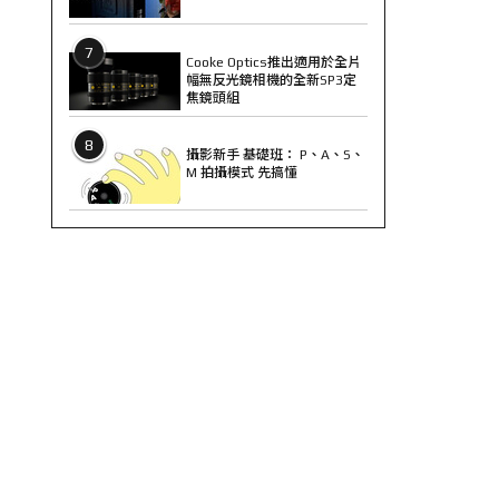
7
Cooke Optics推出適用於全片
幅無反光鏡相機的全新SP3定
焦鏡頭組
8
攝影新手 基礎班： P、A、S、
M 拍攝模式 先搞懂