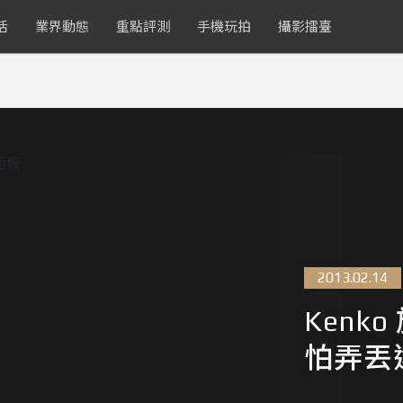
活
業界動態
重點評測
手機玩拍
攝影擂臺
2013.02.14
Kenk
怕弄丟