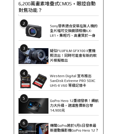
6,200萬畫素堆疊式CMOS + 眼控自動
對焦功能？
2
Sony發表適合安裝在無人機的
全片幅可交換鏡頭相機ILX-
LR1，集輕巧、高畫質於一身
3
疑似FUJIFILM GFX100 II實機
照流出！同時可能會有新的軟
片模擬推出
4
Western Digital 宣布推出
SanDisk Extreme PRO SDXC
UHS-II V60 等級記憶卡
5
GoPro Hero 12重磅發表！續航
力大升級，建議售價新台幣
14,900元
6
傳聞GoPro將於9月6日發表最
新運動攝影機GoPro Hero 12？