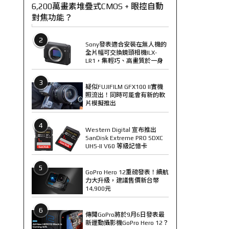
6,200萬畫素堆疊式CMOS + 眼控自動
對焦功能？
2
Sony發表適合安裝在無人機的
全片幅可交換鏡頭相機ILX-
LR1，集輕巧、高畫質於一身
3
疑似FUJIFILM GFX100 II實機
照流出！同時可能會有新的軟
片模擬推出
4
Western Digital 宣布推出
SanDisk Extreme PRO SDXC
UHS-II V60 等級記憶卡
5
GoPro Hero 12重磅發表！續航
力大升級，建議售價新台幣
14,900元
6
傳聞GoPro將於9月6日發表最
新運動攝影機GoPro Hero 12？