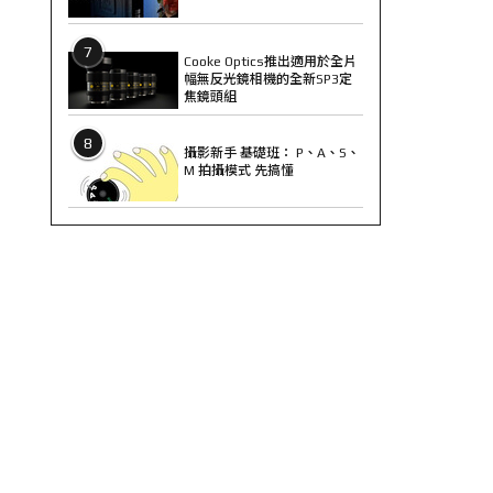
7
Cooke Optics推出適用於全片
幅無反光鏡相機的全新SP3定
焦鏡頭組
8
攝影新手 基礎班： P、A、S、
M 拍攝模式 先搞懂