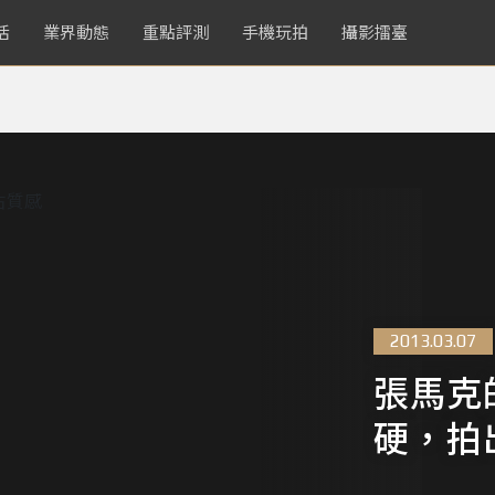
活
業界動態
重點評測
手機玩拍
攝影擂臺
2013.03.07
張馬克
硬，拍