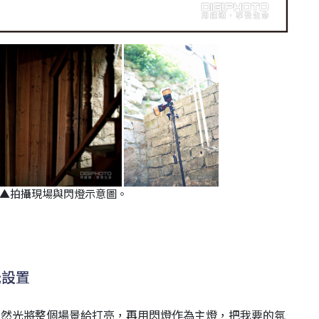
▲拍攝現場與閃燈示意圖。
光設置
自然光將整個場景給打亮，再用閃燈作為主燈，把我要的氛