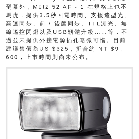
螢幕外，Metz 52 AF - 1 在規格上也不
馬虎，提供3.5秒回電時間、支援造型光、
高速同步、前 / 後簾同步、TTL測光、無
線遙控閃燈以及USB韌體升級……等，不
過並未提供外接電源插孔略微可惜。目前
建議售價為US $325，折合約 NT $9，
600，上市時間則尚未公布。