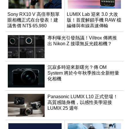
Sony RX10 V 高倍率類單
LUMIX Lab 迎來 3.0 大改
眼相機正式在台發表！建
版！首度解鎖手機 RAW 檔
議售價 NT$ 65,980
編修與有線高速傳輸
專利曝光引發熱議！Viltrox 傳將推
出 Nikon Z 接環無反光鏡相機？
沉寂多時迎來新曙光？傳 OM
System 將於今年秋季推出全新輕量
化相機
Panasonic LUMIX L10 正式登場！
高質感隨身機，以感性美學迎接
LUMIX 25 週年