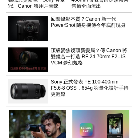
冠、Canon 獲用戶青睞
售價全面流出
回歸攝影本質？Canon 新一代
PowerShot 隨身機傳今年底前現身
頂級變焦鏡頭新變局？傳 Canon 將
雙鏡合一打造 RF 24-70mm F2L IS
VCM 夢幻規格
Sony 正式發表 FE 100-400mm
F5.6-8 OSS，654g 羽量化設計手持
更輕鬆