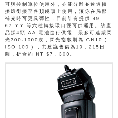
可與控制單位使用外，亦能分離並透過轉
接環銜接至各類鏡頭上使用，讓你在局部
補光時可更具彈性，目前計有提供 49 -
67 mm 等六種轉接環口徑可供運用。該產
品採4顆 AA 電池進行供電，最多可連續閃
光300-1000次，閃光指數則為 GN10 (
ISO 100 ) ，其建議售價為19，215日
圓，折合約 NT $7，300。