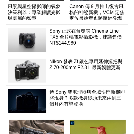
風景與星空攝影師的氣象
Canon 傳 9 月推出復古風
決策利器：專業解讀光影
格的神祕新機，VCM 定焦
與雲層的智慧
家族最終章也將壓軸登場
App「Atmos」登場
Sony 正式在台發表 Cinema Line
FX5 全片幅電影攝影機，建議售價
NT$144,980
Nikon 發表 Zf 銀色專用延伸握把與
Z 70-200mm F2.8 II 最新韌體更新
傳 Sony 雙處理器與全域快門新機即
將現身？多款機身鏡頭未來兩到三
個月內有望登場