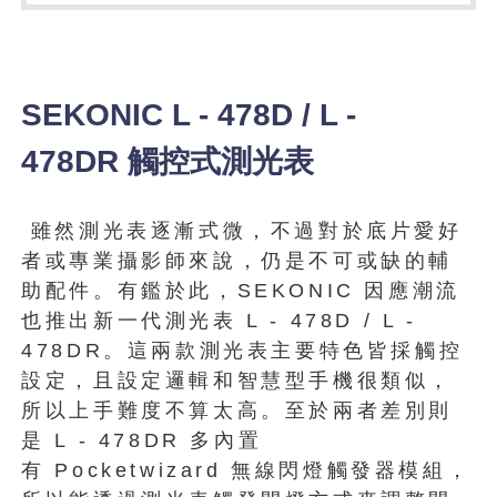
SEKONIC L - 478D / L -
478DR
觸控式測光表
雖然測光表逐漸式微，不過對於底片愛好
者或專業攝影師來說，仍是不可或缺的輔
助配件。有鑑於此，SEKONIC 因應潮流
也推出新一代測光表 L - 478D / L -
478DR。這兩款測光表主要特色皆採觸控
設定，且設定邏輯和智慧型手機很類似，
所以上手難度不算太高。至於兩者差別則
是 L - 478DR 多內置
有 Pocketwizard 無線閃燈觸發器模組，