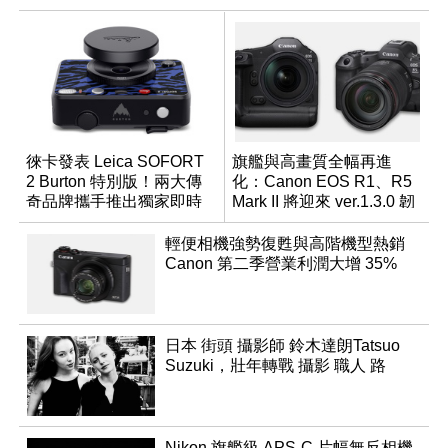
徠卡發表 Leica SOFORT
旗艦與高畫質全幅再進
2 Burton 特別版！兩大傳
化：Canon EOS R1、R5
奇品牌攜手推出獨家即時
Mark II 將迎來 ver.1.3.0 韌
成像相機
體更新
輕便相機強勢復甦與高階機型熱銷
Canon 第二季營業利潤大增 35%
日本 街頭 攝影師 鈴木達朗Tatsuo
Suzuki，壯年轉戰 攝影 職人 路
Nikon 旗艦級 APS-C 片幅無反相機