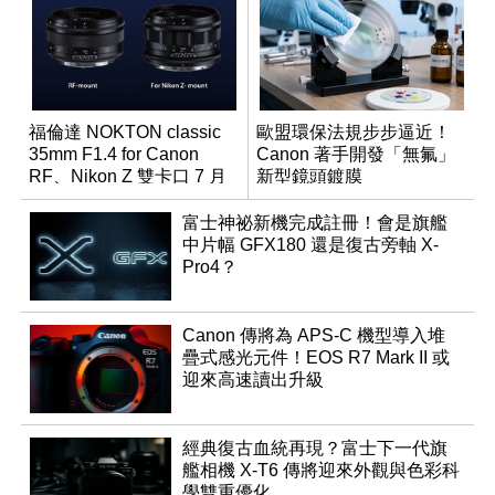
福倫達 NOKTON classic
歐盟環保法規步步逼近！
35mm F1.4 for Canon
Canon 著手開發「無氟」
RF、Nikon Z 雙卡口 7 月
新型鏡頭鍍膜
同步登台
富士神祕新機完成註冊！會是旗艦
中片幅 GFX180 還是復古旁軸 X-
Pro4？
Canon 傳將為 APS-C 機型導入堆
疊式感光元件！EOS R7 Mark II 或
迎來高速讀出升級
經典復古血統再現？富士下一代旗
艦相機 X-T6 傳將迎來外觀與色彩科
學雙重優化