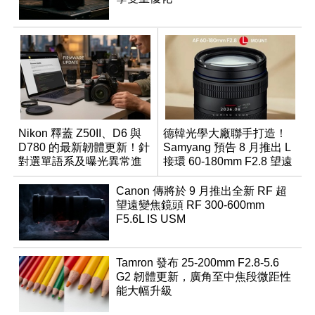
Nikon 釋蓋 Z50II、D6 與
德韓光學大廠聯手打造！
D780 的最新韌體更新！針
Samyang 預告 8 月推出 L
對選單語系及曝光異常進
接環 60-180mm F2.8 望遠
行修復
變焦鏡
Canon 傳將於 9 月推出全新 RF 超
望遠變焦鏡頭 RF 300-600mm
F5.6L IS USM
Tamron 發布 25-200mm F2.8-5.6
G2 韌體更新，廣角至中焦段微距性
能大幅升級