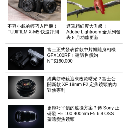
不容小覷的輕巧入門機！
遮罩精細度大升級！
FUJIFILM X-M5 快速評測
Adobe Lightroom 全系列發
表 8 月功能更新
富士正式發表首款中片幅隨身相機
GFX100RF！建議售價約
NT$160,000
經典餅乾鏡迎來改款曙光？富士公
開新款 XF 18mm F2 定焦鏡頭的內
對焦專利
更輕巧平價的遠攝方案？傳 Sony 正
研發 FE 100-400mm F5-6.8 OSS
望遠變焦鏡頭