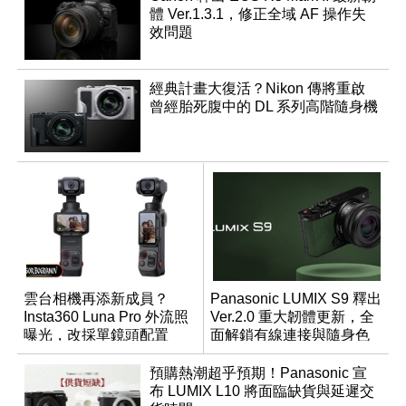
體 Ver.1.3.1，修正全域 AF 操作失
效問題
經典計畫大復活？Nikon 傳將重啟
曾經胎死腹中的 DL 系列高階隨身機
雲台相機再添新成員？
Panasonic LUMIX S9 釋出
Insta360 Luna Pro 外流照
Ver.2.0 重大韌體更新，全
曝光，改採單鏡頭配置
面解鎖有線連接與隨身色
調編輯
預購熱潮超乎預期！Panasonic 宣
布 LUMIX L10 將面臨缺貨與延遲交