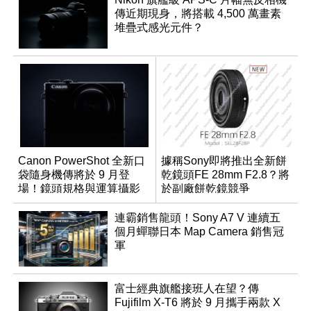
傳近期現身，將搭載 4,500 萬畫素
堆疊式感光元件？
Canon PowerShot 全新口
據稱Sony即將推出全新餅
袋隨身機傳將於 9 月登
乾鏡頭FE 28mm F2.8？將
場！鏡頭規格與運算攝影
於副廠餅乾鏡競爭
升級成為焦點
連霸銷售龍頭！Sony A7 V 連續五
個月蟬聯日本 Map Camera 銷售冠
軍
富士經典旗艦接班人在望？傳
Fujifilm X-T6 將於 9 月攜手兩款 X