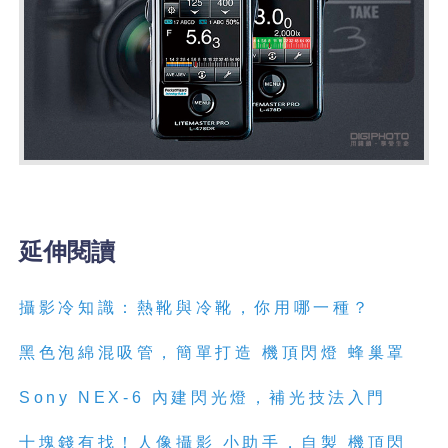
延伸閱讀
攝影冷知識：熱靴與冷靴，你用哪一種？
黑色泡綿混吸管，簡單打造 機頂閃燈 蜂巢罩
Sony NEX-6 內建閃光燈，補光技法入門
十塊錢有找！人像攝影 小助手，自製 機頂閃