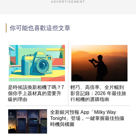
ADVERTISEMENT
你可能也喜歡這些文章
是時候該換新相機了嗎？7
輕巧、高倍率、全片幅到
個你手上器材真的需要升
影音記錄：2026 年最佳旅
級的理由
行相機的選購指南
全新銀河預報 App「Milky Way
Tonight」登場，一鍵掌握最佳拍攝
時機與構圖