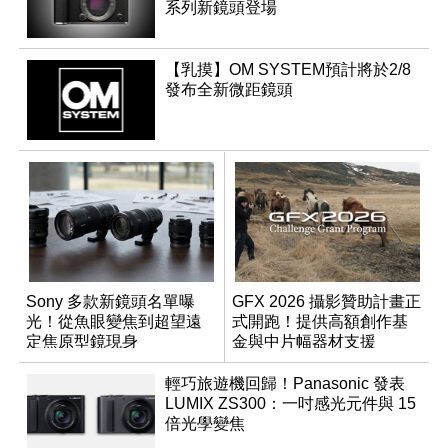
系列新鏡頭登場
【乳摸】OM SYSTEM預計將於2/8
發布全新微距鏡頭
Sony 多款新鏡頭名單曝
GFX 2026 攝影贊助計畫正
光！從魚眼變焦到超望遠
式開跑！提供高額創作基
定焦原型鏡現身
金與中片幅器材支援
輕巧旅遊機回歸！Panasonic 發表
LUMIX ZS300：一吋感光元件與 15
倍光學變焦