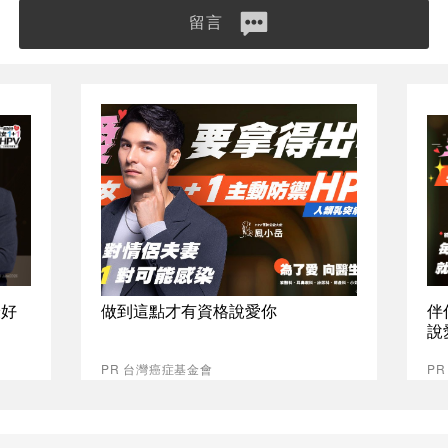
留言
最好
做到這點才有資格說愛你
伴
說
PR 台灣癌症基金會
P