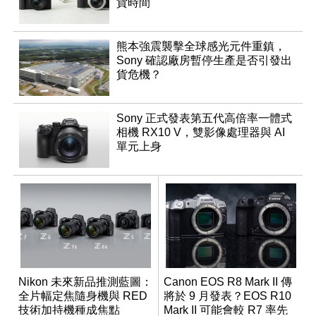
貨時間
熊本強震襲擊全球感光元件重鎮，
Sony 確認廠房暫停生產是否引發出
貨危機？
Sony 正式發表第五代高倍率一體式
相機 RX10 V，雙影像處理器與 AI
單元上身
Nikon 未來新品推測藍圖：
Canon EOS R8 Mark II 傳
全片幅定焦隨身機與 RED
將於 9 月發表？EOS R10
技術加持機種成焦點
Mark II 可能會較 R7 率先