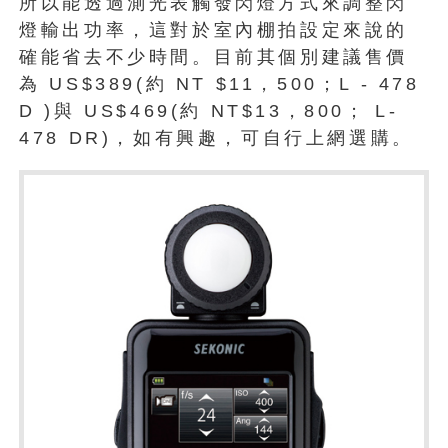
所以能透過測光表觸發閃燈方式來調整閃
燈輸出功率，這對於室內棚拍設定來說的
確能省去不少時間。目前其個別建議售價
為 US$389(約 NT $11，500；L - 478
D )與 US$469(約 NT$13，800； L-
478 DR)，如有興趣，可自行上網選購。