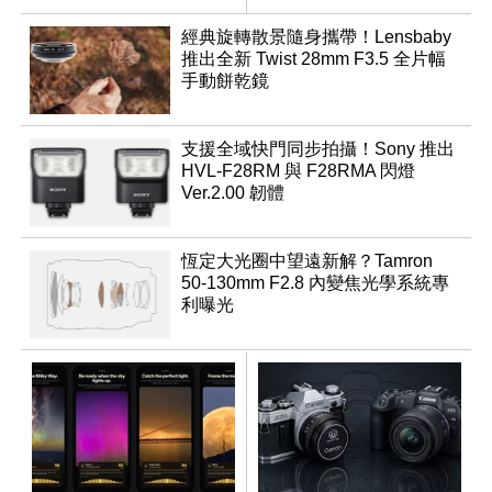
推出
經典旋轉散景隨身攜帶！Lensbaby
推出全新 Twist 28mm F3.5 全片幅
手動餅乾鏡
支援全域快門同步拍攝！Sony 推出
HVL-F28RM 與 F28RMA 閃燈
Ver.2.00 韌體
恆定大光圈中望遠新解？Tamron
50-130mm F2.8 內變焦光學系統專
利曝光