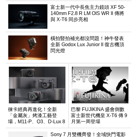
富士新一代中長焦主力鏡頭 XF 50-
140mm F2.8 R LM OIS WR II 傳將
與 X-T6 同步亮相
橫拍豎拍補光都沒問題！神牛發表
全新 Godox Lux Junior II 復古機頂
閃光燈
徠卡經典再進化！全新
巴黎 FUJIKINA 盛會倒數
「金屬灰」烤漆工藝登
富士新世代機皇 X-T6 傳 9
場，M11-P、Q3、D-Lux 8
月第一周登場
領銜換裝
Sony 7 月雙機齊發！全域快門電影