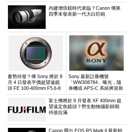
內建增倍鏡時代來臨？Canon 傳第
四季末發表新一代大白巨砲
蓄勢待發？傳 Sony 將於 8
Sony 最新註冊機號
月 4 日發表平價超望遠鏡
「WW308784」曝光，隨
頭 FE 100-400mm F5.6-8
身機或 APS-C 系統將迎新
成員？
富士傳將於 9 月發表 XF 400mm 超
望遠定焦鏡頭？野生動物攝影師期
待值拉滿
Canon 釋出 EOS R5 Mark II 最新韌