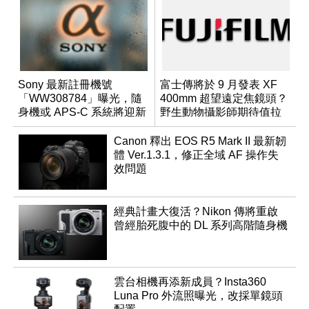
Sony 最新註冊機號
富士傳將於 9 月發表 XF
「WW308784」曝光，隨
400mm 超望遠定焦鏡頭？
身機或 APS-C 系統將迎新
野生動物攝影師期待值拉
成員？
滿
Canon 釋出 EOS R5 Mark II 最新韌
體 Ver.1.3.1，修正全域 AF 操作失
效問題
經典計畫大復活？Nikon 傳將重啟
曾經胎死腹中的 DL 系列高階隨身機
雲台相機再添新成員？Insta360
Luna Pro 外流照曝光，改採單鏡頭