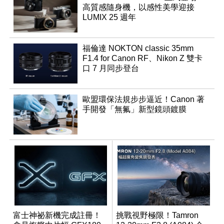
高質感隨身機，以感性美學迎接
LUMIX 25 週年
福倫達 NOKTON classic 35mm
F1.4 for Canon RF、Nikon Z 雙卡
口 7 月同步登台
歐盟環保法規步步逼近！Canon 著
手開發「無氟」新型鏡頭鍍膜
富士神祕新機完成註冊！
挑戰視野極限！Tamron