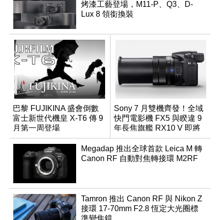
烤漆工藝登場，M11-P、Q3、D-
Lux 8 領銜換裝
巴黎 FUJIKINA 盛會倒數
Sony 7 月雙機齊發！全域
富士新世代機皇 X-T6 傳 9
快門電影機 FX5 與睽違 9
月第一周登場
年長焦旗艦 RX10 V 即將
登場
Megadap 推出全球首款 Leica M 轉
Canon RF 自動對焦轉接環 M2RF
Tamron 推出 Canon RF 與 Nikon Z
接環 17-70mm F2.8 恆定大光圈標
準變焦鏡