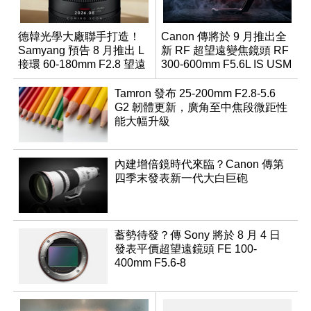
德韓光學大廠聯手打造！
Canon 傳將於 9 月推出全
Samyang 預告 8 月推出 L
新 RF 超望遠變焦鏡頭 RF
接環 60-180mm F2.8 望遠
300-600mm F5.6L IS USM
變焦鏡
Tamron 發布 25-200mm F2.8-5.6
G2 韌體更新，廣角至中焦段微距性
能大幅升級
內建增倍鏡時代來臨？Canon 傳第
四季末發表新一代大白巨砲
蓄勢待發？傳 Sony 將於 8 月 4 日
發表平價超望遠鏡頭 FE 100-
400mm F5.6-8