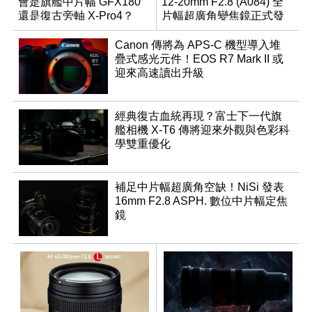
會是旗艦中片幅 GFX180
12-20mm F2.8 (A084) 全
還是復古旁軸 X-Pro4？
片幅超廣角變焦鏡正式發
表
Canon 傳將為 APS-C 機型導入堆
疊式感光元件！EOS R7 Mark II 或
迎來高速讀出升級
經典復古血統再現？富士下一代旗
艦相機 X-T6 傳將迎來外觀與色彩科
學雙重優化
補足中片幅超廣角空缺！NiSi 發表
16mm F2.8 ASPH. 數位中片幅定焦
鏡