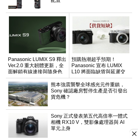
配置
Panasonic LUMIX S9 釋出
預購熱潮超乎預期！
Ver.2.0 重大韌體更新，全
Panasonic 宣布 LUMIX
面解鎖有線連接與隨身色
L10 將面臨缺貨與延遲交
調編輯
貨時間
熊本強震襲擊全球感光元件重鎮，
Sony 確認廠房暫停生產是否引發出
貨危機？
Sony 正式發表第五代高倍率一體式
相機 RX10 V，雙影像處理器與 AI
單元上身