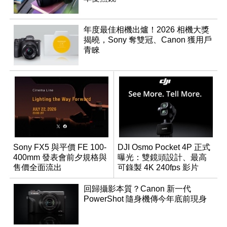
年度最佳相機出爐！2026 相機大獎
揭曉，Sony 奪雙冠、Canon 獲用戶
青睞
Sony FX5 與平價 FE 100-
DJI Osmo Pocket 4P 正式
400mm 發表會前夕規格與
曝光：雙鏡頭設計、最高
售價全面流出
可錄製 4K 240fps 影片
回歸攝影本質？Canon 新一代
PowerShot 隨身機傳今年底前現身