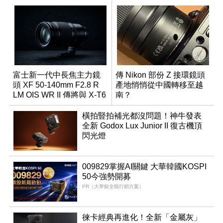
富士新一代中長焦主力鏡
傳 Nikon 部份 Z 接環鏡頭
頭 XF 50-140mm F2.8 R
產地悄悄從中國轉移至越
LM OIS WR II 傳將與 X-T6
南？
同步亮相
橫拍豎拍補光都沒問題！神牛發表
全新 Godox Lux Junior II 復古機頂
閃光燈
009829掌握AI關鍵 大華韓國KOSPI
50今強勢開募
PR（大華銀全能行銷方案）
徠卡經典再進化！全新「金屬灰」