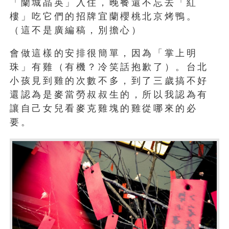
「蘭城晶英」入住，晚餐還不忘去「紅
樓」吃它們的招牌宜蘭櫻桃北京烤鴨。
（這不是廣編稿，別擔心）
會做這樣的安排很簡單，因為「掌上明
珠」有雞（有機？冷笑話抱歉了）。台北
小孩見到雞的次數不多，到了三歲搞不好
還認為是麥當勞叔叔生的，所以我認為有
讓自己女兒看麥克雞塊的雞從哪來的必
要。