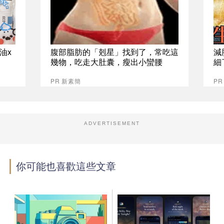
油x
腹部脂肪的「剋星」找到了，常吃這
減
幾物，吃走大肚囊，瘦出小蠻腰
細
PR 新素簡
PR
ADVERTISEMENT
你可能也喜歡這些文章