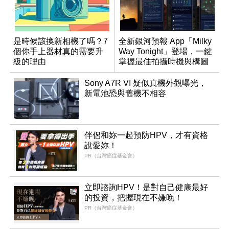
是時候該換新相機了嗎？7
全新銀河預報 App「Milky
個你手上器材真的需要升
Way Tonight」登場，一鍵
級的理由
掌握最佳拍攝時機與構圖
Sony A7R VI 疑似真機外觀曝光，
新電池恐與舊機不相容
伴侶和妳一起預防HPV，才有資格
說愛妳！
PR（台灣癌症基金會）
立即諮詢HPV！是對自己健康最好
的投資，把握現在不嫌晚！
PR（台灣癌症基金會）