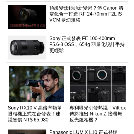
頂級變焦鏡頭新變局？傳 Canon 將
雙鏡合一打造 RF 24-70mm F2L IS
VCM 夢幻規格
Sony 正式發表 FE 100-400mm
F5.6-8 OSS，654g 羽量化設計手持
更輕鬆
Sony RX10 V 高倍率類單
專利曝光引發熱議！Viltrox
眼相機正式在台發表！建
傳將推出 Nikon Z 接環無
議售價 NT$ 65,980
反光鏡相機？
Panasonic LUMIX L10 正式登場！