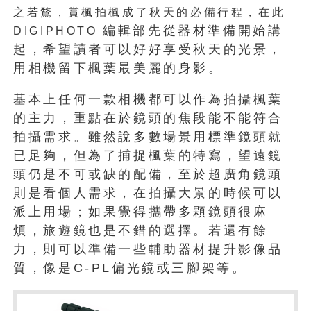
之若鶩，賞楓拍楓成了秋天的必備行程，在此
編輯部先從器材準備開始講
DIGIPHOTO
起，希望讀者可以好好享受秋天的光景，
用相機留下楓葉最美麗的身影。
基本上任何一款相機都可以作為拍攝楓葉
的主力，重點在於鏡頭的焦段能不能符合
拍攝需求。雖然說多數場景用標準鏡頭就
已足夠，但為了捕捉楓葉的特寫，望遠鏡
頭仍是不可或缺的配備，至於超廣角鏡頭
則是看個人需求，在拍攝大景的時候可以
派上用場；如果覺得攜帶多顆鏡頭很麻
煩，旅遊鏡也是不錯的選擇。若還有餘
力，則可以準備一些輔助器材提升影像品
質，像是C-PL偏光鏡或三腳架等。