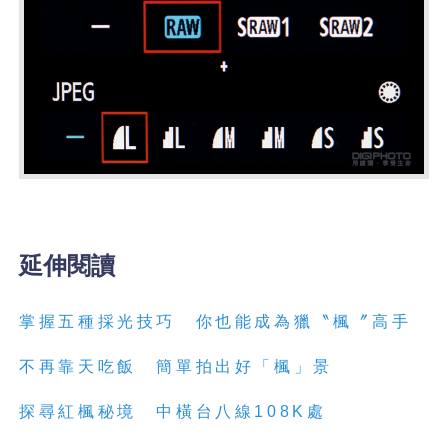
延伸閱讀
掌握五種採光技巧 你也能成為獵〝楓〞高手
不再靠天吃飯 簡單拍出好「楓」景
探尋紅楓秘境 中橫台八線
108K
處