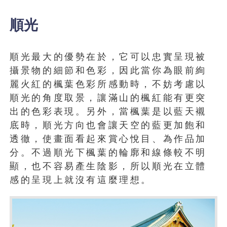
順光
順光最大的優勢在於，它可以忠實呈現被
攝景物的細節和色彩，因此當你為眼前絢
麗火紅的楓葉色彩所感動時，不妨考慮以
順光的角度取景，讓滿山的楓紅能有更突
出的色彩表現。另外，當楓葉是以藍天襯
底時，順光方向也會讓天空的藍更加飽和
透徹，使畫面看起來賞心悅目、為作品加
分。不過順光下楓葉的輪廓和線條較不明
顯，也不容易產生陰影，所以順光在立體
感的呈現上就沒有這麼理想。