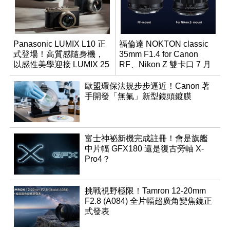
Panasonic LUMIX L10 正
福倫達 NOKTON classic
式登場！高質感隨身機，
35mm F1.4 for Canon
以感性美學迎接 LUMIX 25
RF、Nikon Z 雙卡口 7 月
週年
同步登台
歐盟環保法規步步逼近！Canon 著
手開發「無氟」新型鏡頭鍍膜
富士神祕新機完成註冊！會是旗艦
中片幅 GFX180 還是復古旁軸 X-
Pro4？
挑戰視野極限！Tamron 12-20mm
F2.8 (A084) 全片幅超廣角變焦鏡正
式發表