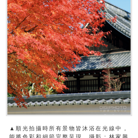
▲順光拍攝時所有景物皆沐浴在光線中，
能將色彩和細節完整呈現。攝影：林家興