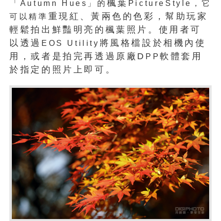
「
楓葉
Autumn
Hues
」的
PictureStyle
，它
重現紅、黃兩色的色彩，幫助玩家
可以精準
輕鬆拍出鮮豔明亮的楓葉照片。使用者可
以透過
將風格檔設於相機內使
EOS Utility
用，或者是拍完再透過原廠D
軟體套用
PP
於指定的照片上即可。