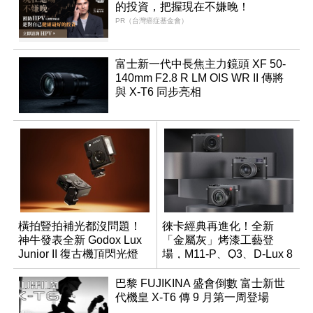
的投資，把握現在不嫌晚！
PR（台灣癌症基金會）
富士新一代中長焦主力鏡頭 XF 50-
140mm F2.8 R LM OIS WR II 傳將
與 X-T6 同步亮相
橫拍豎拍補光都沒問題！
徠卡經典再進化！全新
神牛發表全新 Godox Lux
「金屬灰」烤漆工藝登
Junior II 復古機頂閃光燈
場，M11-P、Q3、D-Lux 8
領銜換裝
巴黎 FUJIKINA 盛會倒數 富士新世
代機皇 X-T6 傳 9 月第一周登場