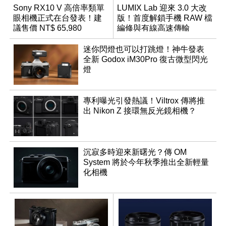
Sony RX10 V 高倍率類單
LUMIX Lab 迎來 3.0 大改
眼相機正式在台發表！建
版！首度解鎖手機 RAW 檔
議售價 NT$ 65,980
編修與有線高速傳輸
迷你閃燈也可以打跳燈！神牛發表
全新 Godox iM30Pro 復古微型閃光
燈
專利曝光引發熱議！Viltrox 傳將推
出 Nikon Z 接環無反光鏡相機？
沉寂多時迎來新曙光？傳 OM
System 將於今年秋季推出全新輕量
化相機