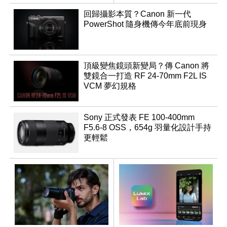
鏡
回歸攝影本質？Canon 新一代
PowerShot 隨身機傳今年底前現身
頂級變焦鏡頭新變局？傳 Canon 將
雙鏡合一打造 RF 24-70mm F2L IS
VCM 夢幻規格
Sony 正式發表 FE 100-400mm
F5.6-8 OSS，654g 羽量化設計手持
更輕鬆