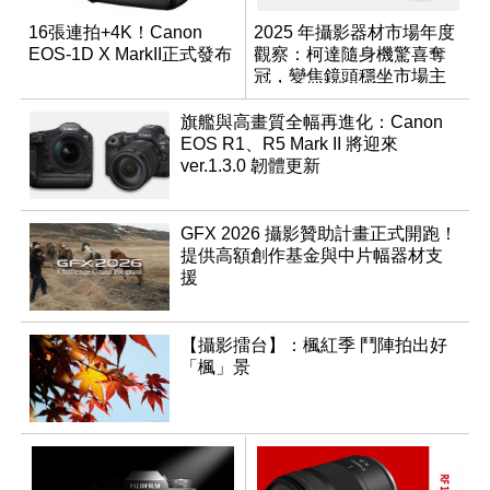
16張連拍+4K！Canon
2025 年攝影器材市場年度
EOS-1D X MarkII正式發布
觀察：柯達隨身機驚喜奪
冠，變焦鏡頭穩坐市場主
流
旗艦與高畫質全幅再進化：Canon
EOS R1、R5 Mark II 將迎來
ver.1.3.0 韌體更新
GFX 2026 攝影贊助計畫正式開跑！
提供高額創作基金與中片幅器材支
援
【攝影擂台】：楓紅季 鬥陣拍出好
「楓」景