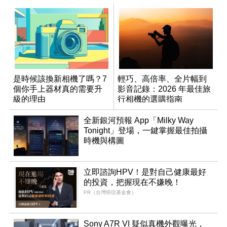
是時候該換新相機了嗎？7
輕巧、高倍率、全片幅到
個你手上器材真的需要升
影音記錄：2026 年最佳旅
級的理由
行相機的選購指南
全新銀河預報 App「Milky Way
Tonight」登場，一鍵掌握最佳拍攝
時機與構圖
立即諮詢HPV！是對自己健康最好
的投資，把握現在不嫌晚！
PR（台灣癌症基金會）
Sony A7R VI 疑似真機外觀曝光，