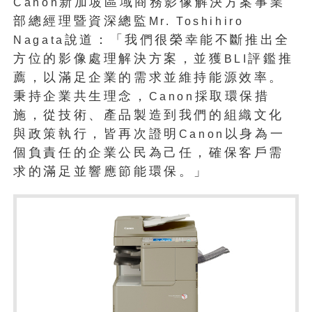
新加坡區域商務影像解決方案事業
Canon
部總經理暨資深總監
Mr. Toshihiro
說道：「我們很榮幸能不斷推出全
Nagata
方位的影像處理解決方案，並獲
評鑑推
BLI
薦，以滿足企業的需求並維持能源效率。
秉持企業共生理念，
採取環保措
Canon
施，從技術、產品製造到我們的組織文化
與政策執行，皆再次證明
以身為一
Canon
個負責任的企業公民為己任，確保客戶需
求的滿足並響應節能環保。」