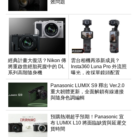
效問題
經典計畫大復活？Nikon 傳
雲台相機再添新成員？
將重啟曾經胎死腹中的 DL
Insta360 Luna Pro 外流照
系列高階隨身機
曝光，改採單鏡頭配置
Panasonic LUMIX S9 釋出 Ver.2.0
重大韌體更新，全面解鎖有線連接
與隨身色調編輯
預購熱潮超乎預期！Panasonic 宣
布 LUMIX L10 將面臨缺貨與延遲交
貨時間