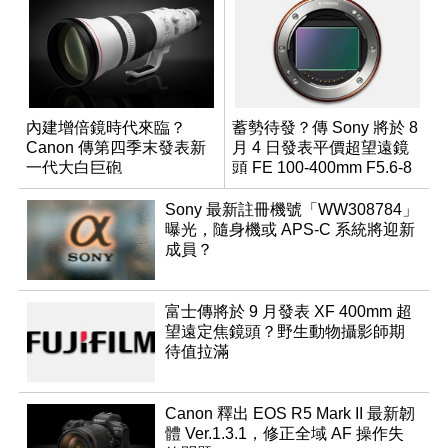
內建增倍鏡時代來臨？
蓄勢待發？傳 Sony 將於 8
Canon 傳第四季末發表新
月 4 日發表平價超望遠鏡
一代大白巨砲
頭 FE 100-400mm F5.6-8
Sony 最新註冊機號「WW308784」
曝光，隨身機或 APS-C 系統將迎新
成員？
富士傳將於 9 月發表 XF 400mm 超
望遠定焦鏡頭？野生動物攝影師期
待值拉滿
Canon 釋出 EOS R5 Mark II 最新韌
體 Ver.1.3.1，修正全域 AF 操作失