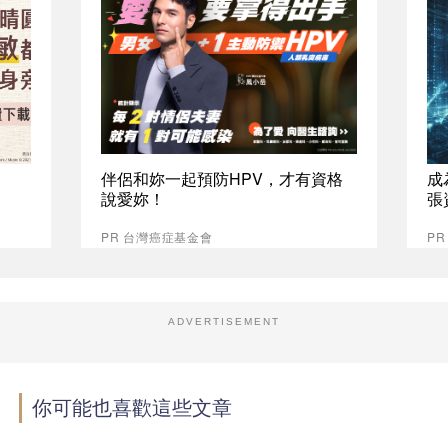
伴侶和妳一起預防HPV，才有資格
成
說愛妳！
張
PR 台灣癌症基金會
P
ADVERTISEMENT
你可能也喜歡這些文章