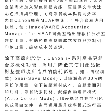
操作面版，提供每分鐘
45
張的輸出速度，因應
企業需求加入彩色掃描功能，更提供文件快速
彩色掃描與管理，同時節省成本與提高效率。
內建
Canon
獨家
MEAP
技術，可整合多種應用
軟體，如：
imageWARE Accounting
Manager for MEAP
可彙整輸出總數和分析整
體使用量，有助於提高整體成本效益與控制列
印輸出量，節省成本與資源。
除了高節能設計，
系列產品更組
Canon iR
合多樣化功能，為用戶降低其使用產品後
對整體環境所造成的能耗影響，如：
省碳模
式
(Toner-Save Mode)
，以縮減高達
30%
的
碳粉使用量，省下後續耗材成本、自動雙面列
印功能，節省紙張耗材、配備自動選擇模式
(Auto Colour Mode)
，印表機能自動辨別彩
色或黑白文件，進而選用最具效率模式進行高