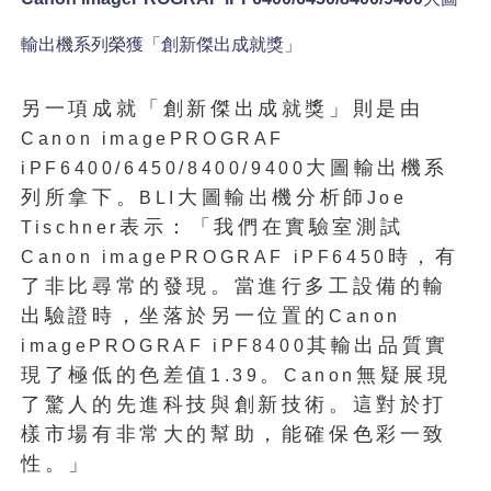
輸出機系列榮獲「創新傑出成就獎」
另一項成就「創新傑出成就獎」則是由
Canon imagePROGRAF
大圖輸出機系
iPF6400/6450/8400/9400
列所拿下。
大圖輸出機分析師
BLI
Joe
表示：「我們在實驗室測試
Tischner
時，有
Canon imagePROGRAF iPF6450
了非比尋常的發現。當進行多工設備的輸
出驗證時，坐落於另一位置的
Canon
其輸出品質實
imagePROGRAF iPF8400
現了極低的色差值
。
無疑展現
1.39
Canon
了驚人的先進科技與創新技術。這對於打
樣市場有非常大的幫助，能確保色彩一致
性。」