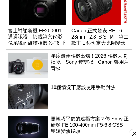
富士神祕新機 FF260001
Canon 正式發表 RF 16-
通過認證，搭載第六代影
28mm F2.8 IS STM！第二
像系統的旗艦相機 X-T6 呼
款非 L 鏡恆定大光圈變焦
之欲出？
鏡
年度最佳相機出爐！2026 相機大獎
揭曉，Sony 奪雙冠、Canon 獲用戶
青睞
10種情況下應該使用手動對焦
更輕巧平價的遠攝方案？傳 Sony 正
研發 FE 100-400mm F5-6.8 OSS
望遠變焦鏡頭