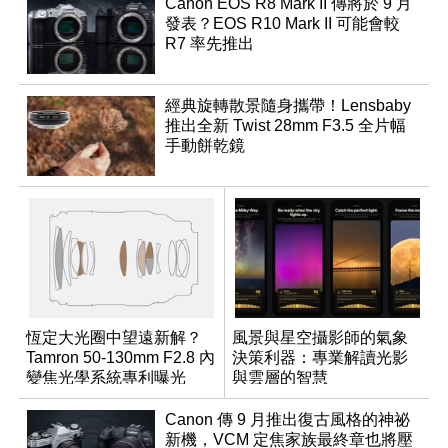
Canon EOS R8 Mark II 傳將於 9 月
發表？EOS R10 Mark II 可能會較
R7 率先推出
經典旋轉散景隨身攜帶！Lensbaby
推出全新 Twist 28mm F3.5 全片幅
手動餅乾鏡
恆定大光圈中望遠新解？
風景與星空攝影師的氣象
Tamron 50-130mm F2.8 內
決策利器：專業解讀光影
變焦光學系統專利曝光
與雲層的智慧
App「Atmos」登場
Canon 傳 9 月推出復古風格的神祕
新機，VCM 定焦家族最終章也將壓