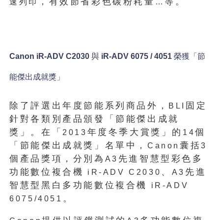
，有效節省彩色碳粉耗量
等。
速列印
…
Canon iR-ADV C2030
與
iR-ADV 6075 / 4051
榮獲「節
能傑出成就獎」
除了評選出年度節能系列商品外，
固定
BLI
針對各類別產品頒發「節能傑出成就
獎」。在「
年度冬季大賞獎」的
個
2013
14
「節能傑出成就獎」名單中，
囊括
Canon
3
個產品獎項，分別為
先進智慧型彩色多
A3
功能數位複合機
、
先進
iR-ADV C2030
A3
智慧型黑白多功能數位複合機
iR-ADV
。
6075/4051