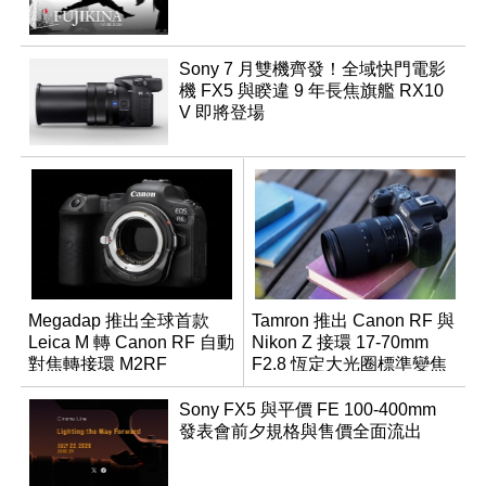
Sony 7 月雙機齊發！全域快門電影
機 FX5 與睽違 9 年長焦旗艦 RX10
V 即將登場
Megadap 推出全球首款
Tamron 推出 Canon RF 與
Leica M 轉 Canon RF 自動
Nikon Z 接環 17-70mm
對焦轉接環 M2RF
F2.8 恆定大光圈標準變焦
鏡
Sony FX5 與平價 FE 100-400mm
發表會前夕規格與售價全面流出