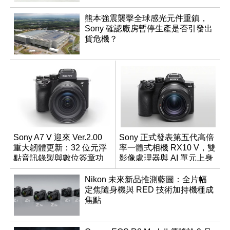
熊本強震襲擊全球感光元件重鎮，
Sony 確認廠房暫停生產是否引發出
貨危機？
Sony A7 V 迎來 Ver.2.00
Sony 正式發表第五代高倍
重大韌體更新：32 位元浮
率一體式相機 RX10 V，雙
點音訊錄製與數位簽章功
影像處理器與 AI 單元上身
能登場
Nikon 未來新品推測藍圖：全片幅
定焦隨身機與 RED 技術加持機種成
焦點