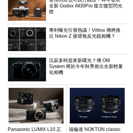
全新 Godox iM30Pro 復古微型閃光
燈
專利曝光引發熱議！Viltrox 傳將推
出 Nikon Z 接環無反光鏡相機？
沉寂多時迎來新曙光？傳 OM
System 將於今年秋季推出全新輕量
化相機
Panasonic LUMIX L10 正
福倫達 NOKTON classic