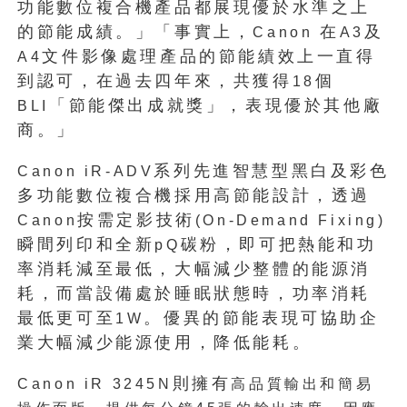
功能數位複合機產品都展現優於水準之上
的節能成績。」「事實上，
在
及
Canon
A3
文件影像處理產品的節能績效上一直得
A4
到認可，在過去四年來，共獲得
個
18
「節能傑出成就獎」，表現優於其他廠
BLI
商。」
系列先進智慧型黑白及彩色
Canon iR-ADV
多功能數位複合機採用高節能設計，透過
按需定影技術
Canon
(On-Demand Fixing)
瞬間列印和全新
碳粉，即可把熱能和功
pQ
率消耗減至最低，大幅減少整體的能源消
耗，而當設備處於睡眠狀態時，功率消耗
最低更可至
。優異的節能表現可協助企
1W
業大幅減少能源使用，降低能耗。
則擁有
Canon iR 3245N
高品質輸出和簡易