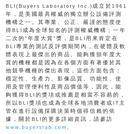
成立於
BLI(Buyers Laboratory Inc.)
1961
年，是美國最具權威的獨立辦公設備評測
機構之一。其專業、公正、嚴謹的態度使
得
成為全球知名的評測權威機構；一年
BLI
二次的
年度大賞
獎，是
用來肯定在
”
”
BLI
專業的測試及評價期間內，在硬體及軟
BLI
體表現上最傑出的商品。能夠獲頒年度大
賞的機種都是因為在各個方面有著優於其
他競爭機種的傑出表現，這些方面包含：
穩定性、生產力、影像品質、功能性、使
用及管理便利性及商品價值等，因此，能
夠獲得
的獎項或推薦是相當不容易的，
BLI
所以
獎項也成為全球各地消費者或
主
BLI
IT
管在進行設備採購決策時值得信賴的依
據，關於
的更多詳細資訊，請參訪
BLI
www.buyerslab.com
。