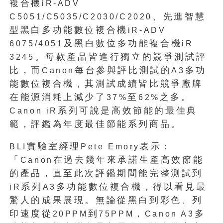
複合機
iR-ADV
、先進智慧
C5051/C5035/C2030/C2020
型黑白多功能數位複合機
iR-ADV
及黑白數位多功能複合機
6075/4051
iR
。每款產品皆進行獨立的競爭測試評
3245
比，而
每台參與評比測試的
多功
Canon
A3
能數位複合機，其測試成績皆比競爭廠牌
在能源消耗上減少了
至
之多。
37%
62%
系列可說是高效節能的最佳典
Canon iR
範，評鑑為年度最佳節能系列商品。
實驗室經理
表示：
BLI
Pete Emory
「
在過去幾年來承諾生產高效節能
Canon
的產品，直至此次評鑑期間能完整測試到
系列
多功能數位複合機，得以看見最
iR
A3
驚人的成果展現。無論從黑白到彩色、列
印速度從
到
，
多
20PPM
75PPM
Canon A3