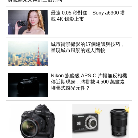
有望登場
最速 0.05 秒對焦，Sony a6300 搭
載 4K 錄影上市
城市街景攝影的17個建議與技巧，
呈現城市風景的迷人面貌
Nikon 旗艦級 APS-C 片幅無反相機
傳近期現身，將搭載 4,500 萬畫素
堆疊式感光元件？