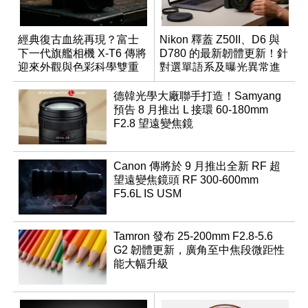
經典復古血統再現？富士
Nikon 釋蓋 Z50II、D6 與
下一代旗艦相機 X-T6 傳將
D780 的最新韌體更新！針
迎來外觀與色彩科學雙重
對選單語系及曝光異常進
優化
行修復
德韓光學大廠聯手打造！Samyang
預告 8 月推出 L 接環 60-180mm
F2.8 望遠變焦鏡
Canon 傳將於 9 月推出全新 RF 超
望遠變焦鏡頭 RF 300-600mm
F5.6L IS USM
Tamron 發布 25-200mm F2.8-5.6
G2 韌體更新，廣角至中焦段微距性
能大幅升級