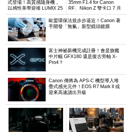
式登場！高質感隨身機，
35mm F1.4 for Canon
以感性美學迎接 LUMIX 25
RF、Nikon Z 雙卡口 7 月
週年
同步登台
歐盟環保法規步步逼近！Canon 著
手開發「無氟」新型鏡頭鍍膜
富士神祕新機完成註冊！會是旗艦
中片幅 GFX180 還是復古旁軸 X-
Pro4？
Canon 傳將為 APS-C 機型導入堆
疊式感光元件！EOS R7 Mark II 或
迎來高速讀出升級