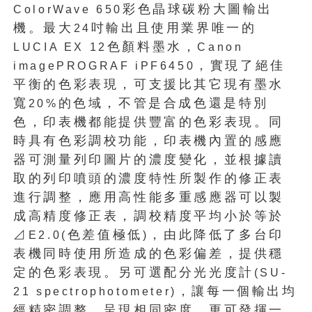
彩色晶球碳粉大圖輸出
ColorWave 650
機。最大
吋輸出且使用業界唯一的
24
色顏料墨水，
LUCIA EX 12
Canon
，實現了絕佳
imagePROGRAF iPF6450
平衡的色彩表現，可支援比其它現有墨水
寬
的色域，不管是合成色還是特別
20%
色，印表機都能提供豐富的色彩表現。同
時具有色彩調校功能，印表機內置的感應
器可測量列印圖片的濃度變化，並根據讀
取的列印噴頭的濃度特性所製作的修正表
進行調整，應用高性能多重感應器可以製
成高精度修正表，調校精度平均小於等於
⊿
色差值極低
，由此降低了多台印
E2.0(
)
表機同時使用所造成的色彩偏差，提供穩
定的色彩表現。另可選配分光光度計
(SU-
，讓每一個輸出均
21 spectrophotometer)
經精密調整，呈現相同密度，更可發揮一