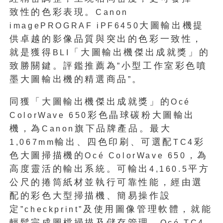
致性的色彩表現。
Canon
大圖輸出機提
imagePROGRAF iPF6450
供卓越的影像品質與突出的色彩一致性，
就是獲得
「大圖輸出機傑出成就獎」的
BLI
致勝關鍵。評鑑推薦為
小型工作室彩色噴
”
墨大圖輸出機的精選商品
。
”
同獲「大圖輸出機傑出成就獎」的
Océ
彩色晶球碳粉大圖輸出
ColorWave 650
機，為
旗下品牌產品。最大
Canon
輸出、四色印刷、可選配
彩
1,067mm
TC4
色大圖掃描機的
，為
Océ ColorWave 650
高度靈活的輸出系統。可輸出
平方
4,160.5
公尺的捲筒紙材並執行可靠性能，經由選
配的彩色大型掃描機、簡易操作設
定
及使用圖像管理軟體，就能
”checkprint”
輕鬆完成圖檔掃描及儲存管理。
Océ TC4