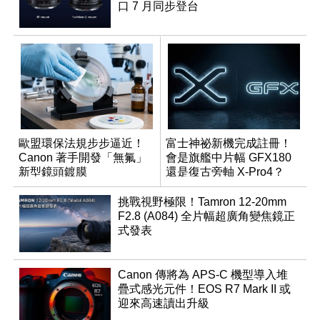
口 7 月同步登台
歐盟環保法規步步逼近！
富士神祕新機完成註冊！
Canon 著手開發「無氟」
會是旗艦中片幅 GFX180
新型鏡頭鍍膜
還是復古旁軸 X-Pro4？
挑戰視野極限！Tamron 12-20mm
F2.8 (A084) 全片幅超廣角變焦鏡正
式發表
Canon 傳將為 APS-C 機型導入堆
疊式感光元件！EOS R7 Mark II 或
迎來高速讀出升級