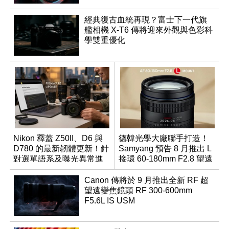
經典復古血統再現？富士下一代旗
艦相機 X-T6 傳將迎來外觀與色彩科
學雙重優化
Nikon 釋蓋 Z50II、D6 與
德韓光學大廠聯手打造！
D780 的最新韌體更新！針
Samyang 預告 8 月推出 L
對選單語系及曝光異常進
接環 60-180mm F2.8 望遠
行修復
變焦鏡
Canon 傳將於 9 月推出全新 RF 超
望遠變焦鏡頭 RF 300-600mm
F5.6L IS USM