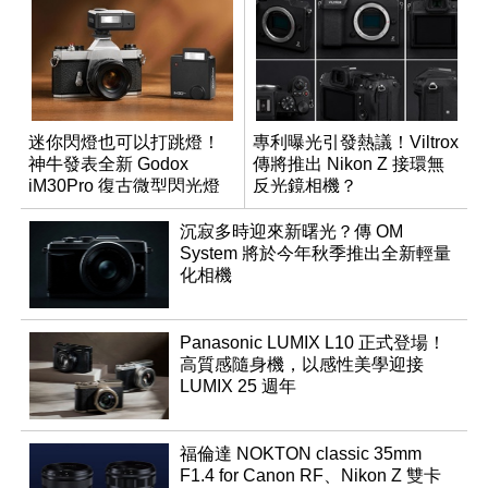
迷你閃燈也可以打跳燈！
專利曝光引發熱議！Viltrox
神牛發表全新 Godox
傳將推出 Nikon Z 接環無
iM30Pro 復古微型閃光燈
反光鏡相機？
沉寂多時迎來新曙光？傳 OM
System 將於今年秋季推出全新輕量
化相機
Panasonic LUMIX L10 正式登場！
高質感隨身機，以感性美學迎接
LUMIX 25 週年
福倫達 NOKTON classic 35mm
F1.4 for Canon RF、Nikon Z 雙卡