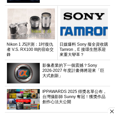
Nikon 1 J5評測：1吋復仇
日媒爆料 Sony 擬全資收購
者 V.S. RX100 III的宿命交
Tamron，E 接環生態系迎
鋒
來重大變革？
影像產業的下一個震撼？Sony
2026-2027 年度計畫傳將迎來「巨
大式創新」
IPPAWARDS 2025 得獎名單公布，
台灣攝影師 Sunny 奪冠！獲獎作品
創作心法大公開