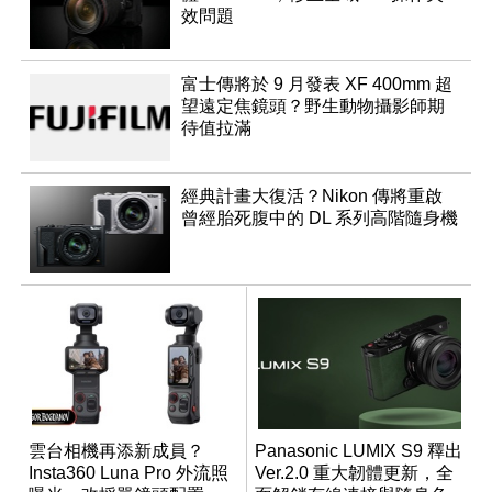
效問題
富士傳將於 9 月發表 XF 400mm 超
望遠定焦鏡頭？野生動物攝影師期
待值拉滿
經典計畫大復活？Nikon 傳將重啟
曾經胎死腹中的 DL 系列高階隨身機
雲台相機再添新成員？
Panasonic LUMIX S9 釋出
Insta360 Luna Pro 外流照
Ver.2.0 重大韌體更新，全