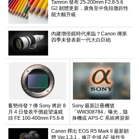
Tamron 發布 25-200mm F2.8-5.6
G2 韌體更新，廣角至中焦段微距性
能大幅升級
內建增倍鏡時代來臨？Canon 傳第
四季末發表新一代大白巨砲
蓄勢待發？傳 Sony 將於 8
Sony 最新註冊機號
月 4 日發表平價超望遠鏡
「WW308784」曝光，隨
頭 FE 100-400mm F5.6-8
身機或 APS-C 系統將迎新
成員？
Canon 釋出 EOS R5 Mark II 最新韌
體 Ver.1.3.1，修正全域 AF 操作失