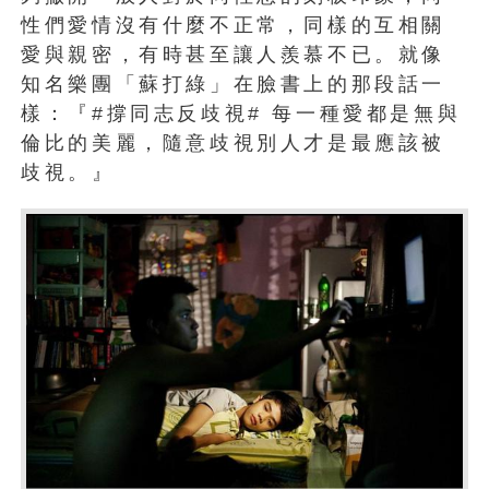
性們愛情沒有什麼不正常，同樣的互相關
愛與親密，有時甚至讓人羨慕不已。就像
知名樂團「蘇打綠」在臉書上的那段話一
樣：『#撐同志反歧視# 每一種愛都是無與
倫比的美麗，隨意歧視別人才是最應該被
歧視。』