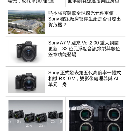
曝光，改採單鏡頭配置
面解鎖有線連接與隨身色
調編輯
熊本強震襲擊全球感光元件重鎮，
Sony 確認廠房暫停生產是否引發出
貨危機？
Sony A7 V 迎來 Ver.2.00 重大韌體
更新：32 位元浮點音訊錄製與數位
簽章功能登場
Sony 正式發表第五代高倍率一體式
相機 RX10 V，雙影像處理器與 AI
單元上身