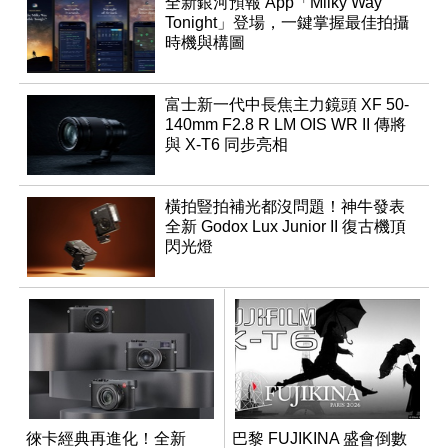
全新銀河預報 App「Milky Way
Tonight」登場，一鍵掌握最佳拍攝
時機與構圖
富士新一代中長焦主力鏡頭 XF 50-
140mm F2.8 R LM OIS WR II 傳將
與 X-T6 同步亮相
橫拍豎拍補光都沒問題！神牛發表
全新 Godox Lux Junior II 復古機頂
閃光燈
徠卡經典再進化！全新
巴黎 FUJIKINA 盛會倒數