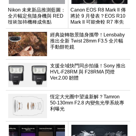
Nikon 未來新品推測藍圖：
Canon EOS R8 Mark II 傳
全片幅定焦隨身機與 RED
將於 9 月發表？EOS R10
技術加持機種成焦點
Mark II 可能會較 R7 率先
推出
經典旋轉散景隨身攜帶！Lensbaby
推出全新 Twist 28mm F3.5 全片幅
手動餅乾鏡
支援全域快門同步拍攝！Sony 推出
HVL-F28RM 與 F28RMA 閃燈
Ver.2.00 韌體
恆定大光圈中望遠新解？Tamron
50-130mm F2.8 內變焦光學系統專
利曝光