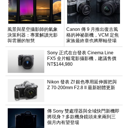
風景與星空攝影師的氣象
Canon 傳 9 月推出復古風
決策利器：專業解讀光影
格的神祕新機，VCM 定焦
與雲層的智慧
家族最終章也將壓軸登場
App「Atmos」登場
Sony 正式在台發表 Cinema Line
FX5 全片幅電影攝影機，建議售價
NT$144,980
Nikon 發表 Zf 銀色專用延伸握把與
Z 70-200mm F2.8 II 最新韌體更新
傳 Sony 雙處理器與全域快門新機即
將現身？多款機身鏡頭未來兩到三
個月內有望登場