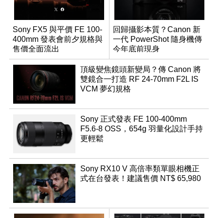
Sony FX5 與平價 FE 100-
回歸攝影本質？Canon 新
400mm 發表會前夕規格與
一代 PowerShot 隨身機傳
售價全面流出
今年底前現身
頂級變焦鏡頭新變局？傳 Canon 將
雙鏡合一打造 RF 24-70mm F2L IS
VCM 夢幻規格
Sony 正式發表 FE 100-400mm
F5.6-8 OSS，654g 羽量化設計手持
更輕鬆
Sony RX10 V 高倍率類單眼相機正
式在台發表！建議售價 NT$ 65,980