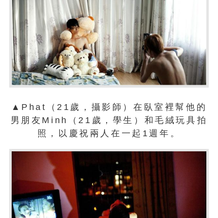
▲Phat（21歲，攝影師）在臥室裡幫他的
男朋友Minh（21歲，學生）和毛絨玩具拍
照，以慶祝兩人在一起1週年。