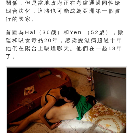
關係，但是當地政府正在考慮通過同性婚
姻合法化，這將也可能成為亞洲第一個實
行的國家。
首圖為Hai（36歲）和Yen （52歲），販
運和吸食毒品20年，感染愛滋病超過十年
他們在陽台上吸煙聊天。他們在一起13年
了。