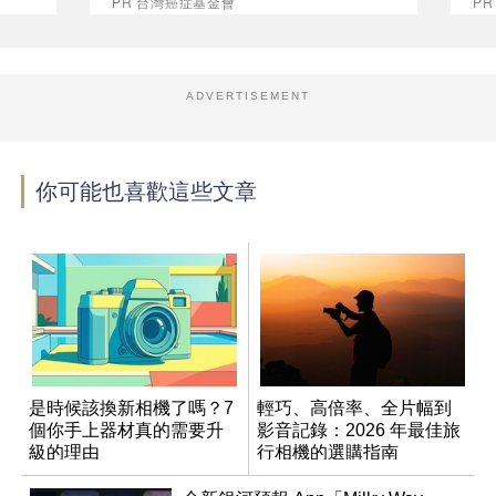
PR 台灣癌症基金會
P
ADVERTISEMENT
你可能也喜歡這些文章
是時候該換新相機了嗎？7
輕巧、高倍率、全片幅到
個你手上器材真的需要升
影音記錄：2026 年最佳旅
級的理由
行相機的選購指南