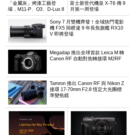
「金屬灰」烤漆工藝登
富士新世代機皇 X-T6 傳 9
場，M11-P、Q3、D-Lux 8
月第一周登場
領銜換裝
Sony 7 月雙機齊發！全域快門電影
機 FX5 與睽違 9 年長焦旗艦 RX10
V 即將登場
Megadap 推出全球首款 Leica M 轉
Canon RF 自動對焦轉接環 M2RF
Tamron 推出 Canon RF 與 Nikon Z
接環 17-70mm F2.8 恆定大光圈標
準變焦鏡