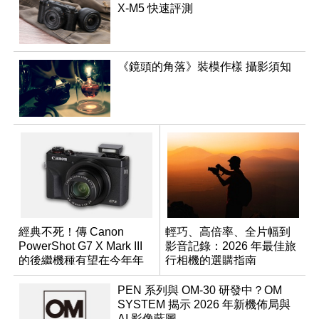
X-M5 快速評測
《鏡頭的角落》裝模作樣 攝影須知
經典不死！傳 Canon
輕巧、高倍率、全片幅到
PowerShot G7 X Mark III
影音記錄：2026 年最佳旅
的後繼機種有望在今年年
行相機的選購指南
底前推出？
PEN 系列與 OM-30 研發中？OM
SYSTEM 揭示 2026 年新機佈局與
AI 影像藍圖