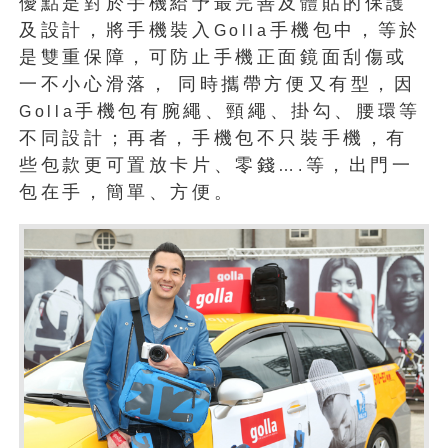
優點是對於手機給予最完善及體貼的保護
及設計，將手機裝入
手機包中，等於
Golla
是雙重保障，可防止手機正面鏡面刮傷或
一不小心滑落，
同時攜帶方便又有型，因
手機包有腕繩、頸繩、掛勾、腰環等
Golla
不同設計；再者，手機包不只裝手機，有
些包款更可置放卡片、零錢
等，出門一
….
包在手，簡單、方便。