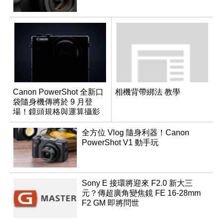
Canon PowerShot 全新口
相機背帶綁法 教學
袋隨身機傳將於 9 月登
場！鏡頭規格與運算攝影
升級成為焦點
全方位 Vlog 隨身利器！Canon
PowerShot V1 動手玩
Sony E 接環將迎來 F2.0 新大三
元？傳超廣角變焦鏡 FE 16-28mm
F2 GM 即將問世