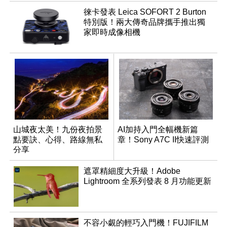
徠卡發表 Leica SOFORT 2 Burton
特別版！兩大傳奇品牌攜手推出獨
家即時成像相機
山城夜太美！九份夜拍景
AI加持入門全幅機新篇
點要訣、心得、路線無私
章！Sony A7C II快速評測
分享
遮罩精細度大升級！Adobe
Lightroom 全系列發表 8 月功能更新
不容小覷的輕巧入門機！FUJIFILM