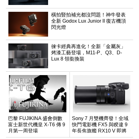
橫拍豎拍補光都沒問題！神牛發表
全新 Godox Lux Junior II 復古機頂
閃光燈
徠卡經典再進化！全新「金屬灰」
烤漆工藝登場，M11-P、Q3、D-
Lux 8 領銜換裝
巴黎 FUJIKINA 盛會倒數
Sony 7 月雙機齊發！全域
富士新世代機皇 X-T6 傳 9
快門電影機 FX5 與睽違 9
月第一周登場
年長焦旗艦 RX10 V 即將
登場