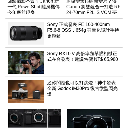
回歸攝影本質？Canon 新
頂級變焦鏡頭新變局？傳
一代 PowerShot 隨身機傳
Canon 將雙鏡合一打造 RF
今年底前現身
24-70mm F2L IS VCM 夢
幻規格
Sony 正式發表 FE 100-400mm
F5.6-8 OSS，654g 羽量化設計手持
更輕鬆
Sony RX10 V 高倍率類單眼相機正
式在台發表！建議售價 NT$ 65,980
迷你閃燈也可以打跳燈！神牛發表
全新 Godox iM30Pro 復古微型閃光
燈