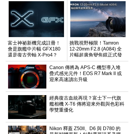
富士神祕新機完成註冊！
挑戰視野極限！Tamron
會是旗艦中片幅 GFX180
12-20mm F2.8 (A084) 全
還是復古旁軸 X-Pro4？
片幅超廣角變焦鏡正式發
表
Canon 傳將為 APS-C 機型導入堆
疊式感光元件！EOS R7 Mark II 或
迎來高速讀出升級
經典復古血統再現？富士下一代旗
艦相機 X-T6 傳將迎來外觀與色彩科
學雙重優化
Nikon 釋蓋 Z50II、D6 與 D780 的