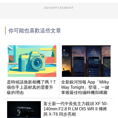
ADVERTISEMENT
你可能也喜歡這些文章
是時候該換新相機了嗎？7
全新銀河預報 App「Milky
個你手上器材真的需要升
Way Tonight」登場，一鍵
級的理由
掌握最佳拍攝時機與構圖
富士新一代中長焦主力鏡頭 XF 50-
140mm F2.8 R LM OIS WR II 傳將
與 X-T6 同步亮相