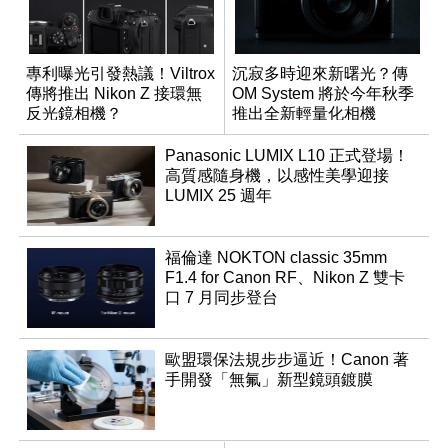
專利曝光引發熱議！Viltrox
沉寂多時迎來新曙光？傳
傳將推出 Nikon Z 接環無
OM System 將於今年秋季
反光鏡相機？
推出全新輕量化相機
Panasonic LUMIX L10 正式登場！
高質感隨身機，以感性美學迎接
LUMIX 25 週年
福倫達 NOKTON classic 35mm
F1.4 for Canon RF、Nikon Z 雙卡
口 7 月同步登台
歐盟環保法規步步逼近！Canon 著
手開發「無氟」新型鏡頭鍍膜