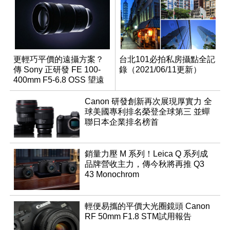
更輕巧平價的遠攝方案？
台北101必拍私房攝點全記
傳 Sony 正研發 FE 100-
錄（2021/06/11更新）
400mm F5-6.8 OSS 望遠
變焦鏡頭
Canon 研發創新再次展現厚實力 全
球美國專利排名榮登全球第三 並蟬
聯日本企業排名榜首
銷量力壓 M 系列！Leica Q 系列成
品牌營收主力，傳今秋將再推 Q3
43 Monochrom
輕便易攜的平價大光圈鏡頭 Canon
RF 50mm F1.8 STM試用報告