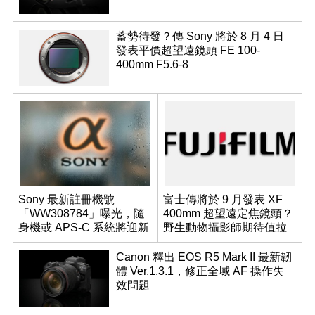
蓄勢待發？傳 Sony 將於 8 月 4 日
發表平價超望遠鏡頭 FE 100-
400mm F5.6-8
Sony 最新註冊機號
富士傳將於 9 月發表 XF
「WW308784」曝光，隨
400mm 超望遠定焦鏡頭？
身機或 APS-C 系統將迎新
野生動物攝影師期待值拉
成員？
滿
Canon 釋出 EOS R5 Mark II 最新韌
體 Ver.1.3.1，修正全域 AF 操作失
效問題