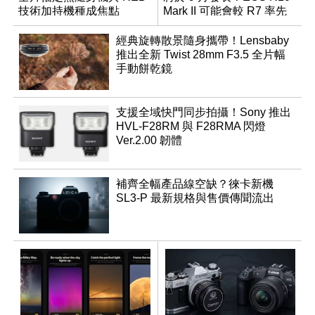
技術加持機種成焦點
Mark II 可能會較 R7 率先
推出
經典旋轉散景隨身攜帶！Lensbaby
推出全新 Twist 28mm F3.5 全片幅
手動餅乾鏡
支援全域快門同步拍攝！Sony 推出
HVL-F28RM 與 F28RMA 閃燈
Ver.2.00 韌體
補齊全幅產品線空缺？徠卡新機
SL3-P 最新規格與售價傳聞流出