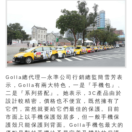
總代理
永準公司行銷總監簡雪芳表
Golla
—
示，
有兩大特色，一是『手機包』、
Golla
二是『系列搭配』。她表示，
產品由於
3C
設計較精密，價格也不便宜，既然擁有了
它們，當然就要給它們最佳的保護。目前
市面上以手機保護殼居多，但一般手機保
護殼只能保護到背面。
手機包最大的
Golla