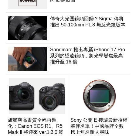
傳奇大光圈鏡頭回歸？Sigma 傳將
推出 50-100mm F1.8 無反光鏡版本
Sandmarc 推出專屬 iPhone 17 Pro
系列的望遠鏡頭，將光學變焦最高
推升至 16 倍
旗艦與高畫質全幅再進
Sony 公開 E 接環最新授權
化：Canon EOS R1、R5
夥伴名單！中國品牌全數
Mark II 將迎來 ver.1.3.0 韌
榜上無名耐人尋味