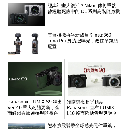
經典計畫大復活？Nikon 傳將重啟
曾經胎死腹中的 DL 系列高階隨身機
雲台相機再添新成員？Insta360
Luna Pro 外流照曝光，改採單鏡頭
配置
Panasonic LUMIX S9 釋出
預購熱潮超乎預期！
Ver.2.0 重大韌體更新，全
Panasonic 宣布 LUMIX
面解鎖有線連接與隨身色
L10 將面臨缺貨與延遲交
調編輯
貨時間
熊本強震襲擊全球感光元件重鎮，