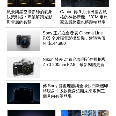
風景與星空攝影師的氣象
Canon 傳 9 月推出復古風
決策利器：專業解讀光影
格的神祕新機，VCM 定焦
與雲層的智慧
家族最終章也將壓軸登場
App「Atmos」登場
Sony 正式在台發表 Cinema Line
FX5 全片幅電影攝影機，建議售價
NT$144,980
Nikon 發表 Zf 銀色專用延伸握把與
Z 70-200mm F2.8 II 最新韌體更新
傳 Sony 雙處理器與全域快門新機即
將現身？多款機身鏡頭未來兩到三
個月內有望登場