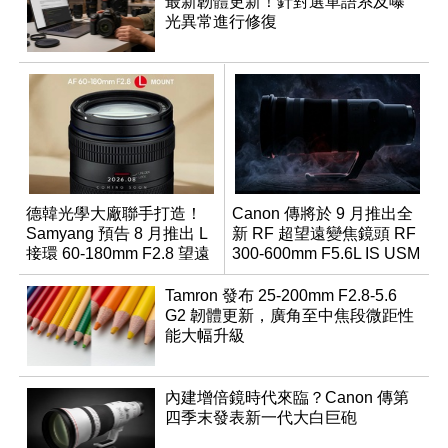
最新韌體更新！針對選單語系及曝
光異常進行修復
德韓光學大廠聯手打造！
Canon 傳將於 9 月推出全
Samyang 預告 8 月推出 L
新 RF 超望遠變焦鏡頭 RF
接環 60-180mm F2.8 望遠
300-600mm F5.6L IS USM
變焦鏡
Tamron 發布 25-200mm F2.8-5.6
G2 韌體更新，廣角至中焦段微距性
能大幅升級
內建增倍鏡時代來臨？Canon 傳第
四季末發表新一代大白巨砲