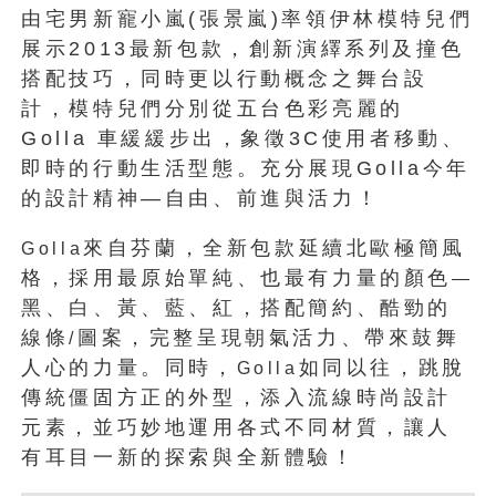
由宅男新寵小嵐(張景嵐)率領伊林模特兒們
展示2013最新包款，創新演繹系列及撞色
搭配技巧，同時更以行動概念之舞台設
計，模特兒們分別從五台色彩亮麗的
Golla 車緩緩步出，象徵3C使用者移動、
即時的行動生活型態。充分展現Golla今年
的設計精神—自由、前進與活力！
來自芬蘭，全新包款延續北歐極簡風
Golla
格，採用最原始單純、也最有力量的顏色
—
黑、白、黃、藍、紅，搭配簡約、酷勁的
線條
圖案，完整呈現朝氣活力、帶來鼓舞
/
人心的力量。同時，
如同以往，跳脫
Golla
傳統僵固方正的外型，添入流線時尚設計
元素，並巧妙地運用各式不同材質，讓人
有耳目一新的探索與全新體驗！