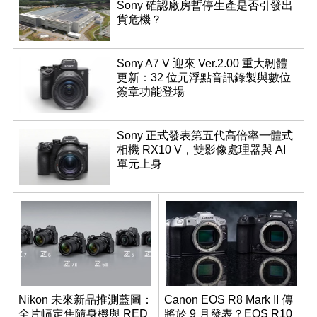
Sony 確認廠房暫停生產是否引發出
貨危機？
Sony A7 V 迎來 Ver.2.00 重大韌體
更新：32 位元浮點音訊錄製與數位
簽章功能登場
Sony 正式發表第五代高倍率一體式
相機 RX10 V，雙影像處理器與 AI
單元上身
Nikon 未來新品推測藍圖：
Canon EOS R8 Mark II 傳
全片幅定焦隨身機與 RED
將於 9 月發表？EOS R10