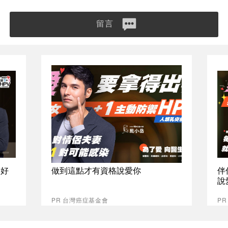
留言
最好
做到這點才有資格說愛你
伴
說
PR 台灣癌症基金會
P