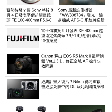
蓄勢待發？傳 Sony 將於 8
Sony 最新註冊機號
月 4 日發表平價超望遠鏡
「WW308784」曝光，隨
頭 FE 100-400mm F5.6-8
身機或 APS-C 系統將迎新
成員？
富士傳將於 9 月發表 XF 400mm 超
望遠定焦鏡頭？野生動物攝影師期
待值拉滿
Canon 釋出 EOS R5 Mark II 最新韌
體 Ver.1.3.1，修正全域 AF 操作失
效問題
經典計畫大復活？Nikon 傳將重啟
曾經胎死腹中的 DL 系列高階隨身機