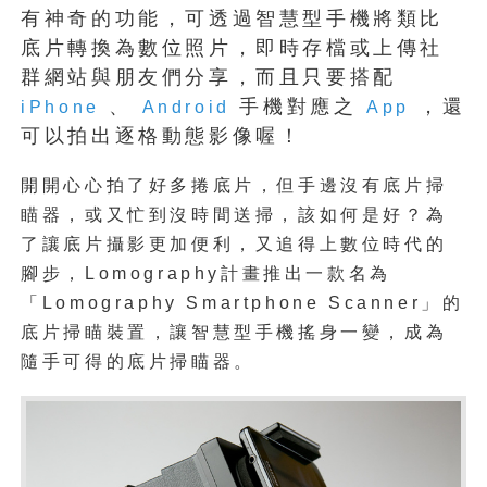
有神奇的功能，可透過智慧型手機將類比
底片轉換為數位照片，即時存檔或上傳社
群網站與朋友們分享，而且只要搭配
、
手機對應之
，還
iPhone
Android
App
可以拍出逐格動態影像喔！
開開心心拍了好多捲底片，但手邊沒有底片掃
瞄器，或又忙到沒時間送掃，該如何是好？為
了讓底片攝影更加便利，又追得上數位時代的
腳步，Lomography計畫推出一款名為
「Lomography Smartphone Scanner」的
底片掃瞄裝置，讓智慧型手機搖身一變，成為
隨手可得的底片掃瞄器。