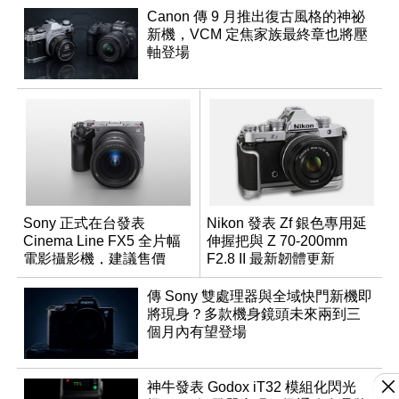
Canon 傳 9 月推出復古風格的神祕
新機，VCM 定焦家族最終章也將壓
軸登場
Sony 正式在台發表
Nikon 發表 Zf 銀色專用延
Cinema Line FX5 全片幅
伸握把與 Z 70-200mm
電影攝影機，建議售價
F2.8 II 最新韌體更新
NT$144,980
傳 Sony 雙處理器與全域快門新機即
將現身？多款機身鏡頭未來兩到三
個月內有望登場
神牛發表 Godox iT32 模組化閃光