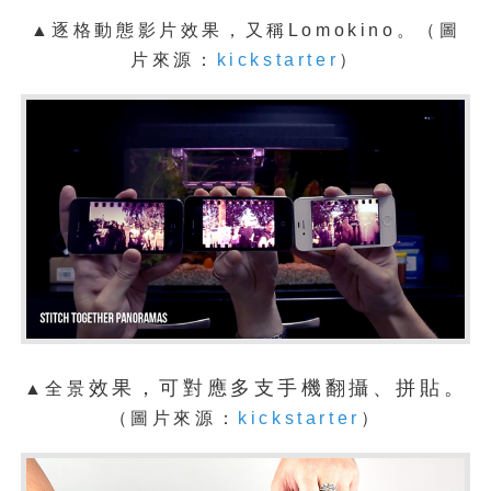
▲
逐格
動態影片效果，又稱Lomokino。
（
圖
片來源：
kickstarter
）
效果，可對應多支手機翻攝、拼貼。
▲全景
（
圖片來源：
kickstarter
）