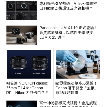
專利曝光引發熱議！Viltrox 傳將推
出 Nikon Z 接環無反光鏡相機？
Panasonic LUMIX L10 正式登場！
高質感隨身機，以感性美學迎接
LUMIX 25 週年
福倫達 NOKTON classic
歐盟環保法規步步逼近！
35mm F1.4 for Canon
Canon 著手開發「無氟」
RF、Nikon Z 雙卡口 7 月
新型鏡頭鍍膜
同步登台
富士神祕新機完成註冊！會是旗艦