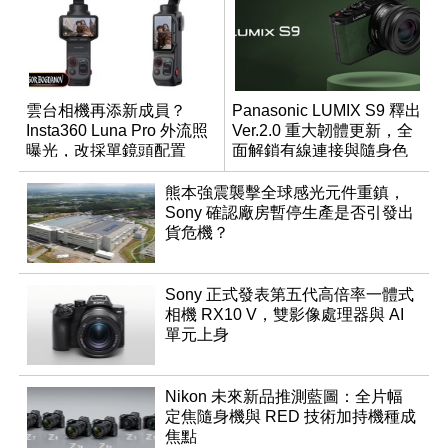
雲台相機再添新成員？
Panasonic LUMIX S9 釋出
Insta360 Luna Pro 外流照
Ver.2.0 重大韌體更新，全
曝光，改採單鏡頭配置
面解鎖有線連接與隨身色
調編輯
熊本強震襲擊全球感光元件重鎮，
Sony 確認廠房暫停生產是否引發出
貨危機？
Sony 正式發表第五代高倍率一體式
相機 RX10 V，雙影像處理器與 AI
單元上身
Nikon 未來新品推測藍圖：全片幅
定焦隨身機與 RED 技術加持機種成
焦點