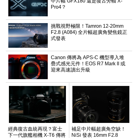
中片幅 GFX180 還是復古旁軸 X-
Pro4？
挑戰視野極限！Tamron 12-20mm
F2.8 (A084) 全片幅超廣角變焦鏡正
式發表
Canon 傳將為 APS-C 機型導入堆
疊式感光元件！EOS R7 Mark II 或
迎來高速讀出升級
經典復古血統再現？富士
補足中片幅超廣角空缺！
下一代旗艦相機 X-T6 傳將
NiSi 發表 16mm F2.8