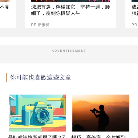
不見
減肥首選，檸檬加它，堅持一週，腰
成
細了，瘦到你懷疑人生
張
PR 新素簡
P
ADVERTISEMENT
你可能也喜歡這些文章
是時候該換新相機了嗎？7
輕巧、高倍率、全片幅到