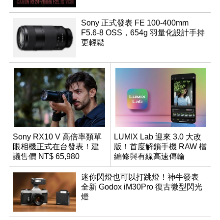
Sony 正式發表 FE 100-400mm
F5.6-8 OSS，654g 羽量化設計手持
更輕鬆
Sony RX10 V 高倍率類單
LUMIX Lab 迎來 3.0 大改
眼相機正式在台發表！建
版！首度解鎖手機 RAW 檔
議售價 NT$ 65,980
編修與有線高速傳輸
迷你閃燈也可以打跳燈！神牛發表
全新 Godox iM30Pro 復古微型閃光
燈