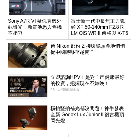
Sony A7R VI 疑似真機外
富士新一代中長焦主力鏡
觀曝光，新電池恐與舊機
頭 XF 50-140mm F2.8 R
不相容
LM OIS WR II 傳將與 X-T6
同步亮相
傳 Nikon 部份 Z 接環鏡頭產地悄悄
從中國轉移至越南？
立即諮詢HPV！是對自己健康最好
的投資，把握現在不嫌晚！
PR（台灣癌症基金會）
橫拍豎拍補光都沒問題！神牛發表
全新 Godox Lux Junior II 復古機頂
閃光燈