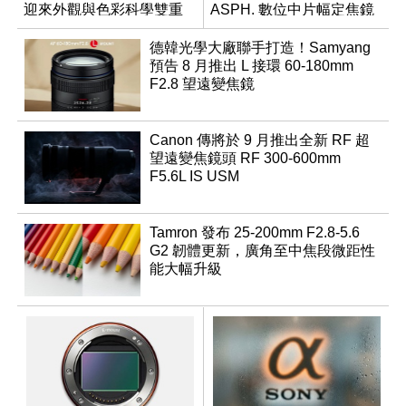
迎來外觀與色彩科學雙重
ASPH. 數位中片幅定焦鏡
優化
德韓光學大廠聯手打造！Samyang
預告 8 月推出 L 接環 60-180mm
F2.8 望遠變焦鏡
Canon 傳將於 9 月推出全新 RF 超
望遠變焦鏡頭 RF 300-600mm
F5.6L IS USM
Tamron 發布 25-200mm F2.8-5.6
G2 韌體更新，廣角至中焦段微距性
能大幅升級