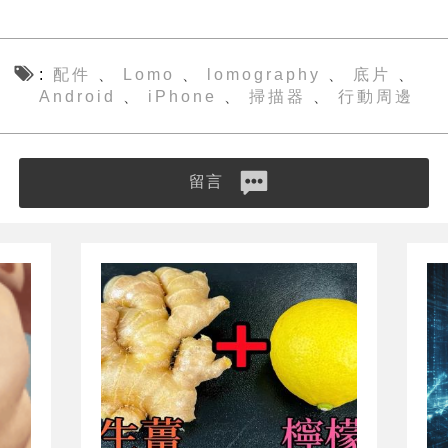
配件
Lomo
lomography
底片
、
、
、
、
Android
iPhone
掃描器
行動周邊
、
、
、
留言