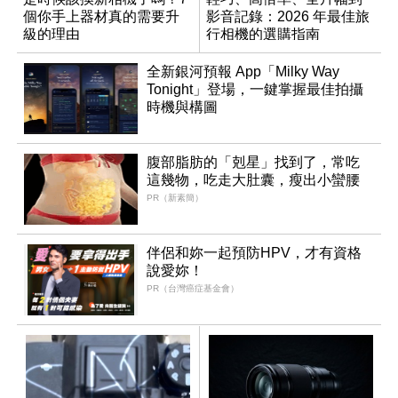
個你手上器材真的需要升
影音記錄：2026 年最佳旅
級的理由
行相機的選購指南
全新銀河預報 App「Milky Way
Tonight」登場，一鍵掌握最佳拍攝
時機與構圖
腹部脂肪的「剋星」找到了，常吃
這幾物，吃走大肚囊，瘦出小蠻腰
PR（新素簡）
伴侶和妳一起預防HPV，才有資格
說愛妳！
PR（台灣癌症基金會）