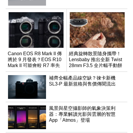
Canon EOS R8 Mark II 傳
經典旋轉散景隨身攜帶！
將於 9 月發表？EOS R10
Lensbaby 推出全新 Twist
Mark II 可能會較 R7 率先
28mm F3.5 全片幅手動餅
推出
乾鏡
補齊全幅產品線空缺？徠卡新機
SL3-P 最新規格與售價傳聞流出
風景與星空攝影師的氣象決策利
器：專業解讀光影與雲層的智慧
App「Atmos」登場