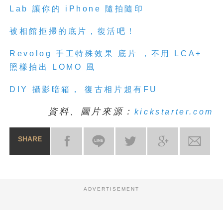
Lab
讓你的
iPhone
隨拍隨印
被相館拒
掃
的底片，復活吧！
Revolog
手工特殊效果
底片
，不用
LCA+
照樣拍出
LOMO
風
DIY
攝影暗箱，
復古相
片
超有
FU
資料、圖片來源：
kickstarter.com
SHARE
ADVERTISEMENT