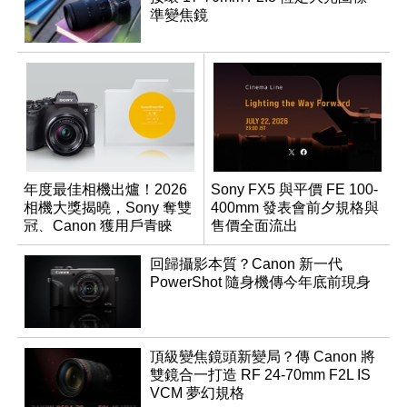
準變焦鏡
年度最佳相機出爐！2026
Sony FX5 與平價 FE 100-
相機大獎揭曉，Sony 奪雙
400mm 發表會前夕規格與
冠、Canon 獲用戶青睞
售價全面流出
回歸攝影本質？Canon 新一代
PowerShot 隨身機傳今年底前現身
頂級變焦鏡頭新變局？傳 Canon 將
雙鏡合一打造 RF 24-70mm F2L IS
VCM 夢幻規格