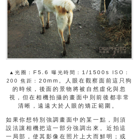
F5.6
1/1500s
▲光圈：
曝光時間：
ISO
：
20mm。人眼在觀察面前這只狗
200
焦距：
的時候，後面的景物將被自然虛化與忽
視，但在相機拍攝的畫面中則前後都非常
清晰，遠遠大於人眼的矯正範圍。
如果你想特別強調畫面中的某一點，則須
設法讓相機把這一部分強調出來。近拍這
一局部，使其影像在照片上大而鮮明；或