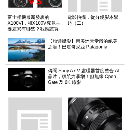
富士相機最新發表的
電影拍攝，從分鏡腳本學
X100VI，和X100V究竟主
起（二）
要差異有哪些？我應該買
哪一台？
【旅遊攝影】南美洲天堂般的絕美
之境！巴塔哥尼亞 Patagonia
傳聞 Sony A7 V 處理器首度整合 AI
晶片，續航力暴增！但無緣 Open
Gate 及 6K 錄影