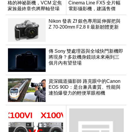
格的神祕新機，VCM 定焦
Cinema Line FX5 全片幅
家族最終章也將壓軸登場
電影攝影機，建議售價
NT$144,980
Nikon 發表 Zf 銀色專用延伸握把與
Z 70-200mm F2.8 II 最新韌體更新
傳 Sony 雙處理器與全域快門新機即
將現身？多款機身鏡頭未來兩到三
個月內有望登場
資深鐵道攝影師 路克眼中的Canon
EOS 90D：是台兼具畫質、性能與
連拍爆發力的輕便單眼相機