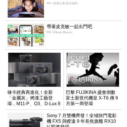
PR（安達人壽 安心抗癌）
帶著皮克敏一起出門吧
PR（Pikmin Bloom）
徠卡經典再進化！全新
巴黎 FUJIKINA 盛會倒數
「金屬灰」烤漆工藝登
富士新世代機皇 X-T6 傳 9
場，M11-P、Q3、D-Lux 8
月第一周登場
領銜換裝
Sony 7 月雙機齊發！全域快門電影
機 FX5 與睽違 9 年長焦旗艦 RX10
V 即將登場