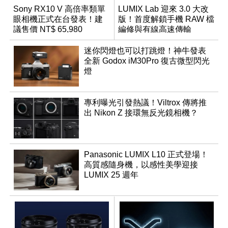
Sony RX10 V 高倍率類單
LUMIX Lab 迎來 3.0 大改
眼相機正式在台發表！建
版！首度解鎖手機 RAW 檔
議售價 NT$ 65,980
編修與有線高速傳輸
迷你閃燈也可以打跳燈！神牛發表
全新 Godox iM30Pro 復古微型閃光
燈
專利曝光引發熱議！Viltrox 傳將推
出 Nikon Z 接環無反光鏡相機？
Panasonic LUMIX L10 正式登場！
高質感隨身機，以感性美學迎接
LUMIX 25 週年