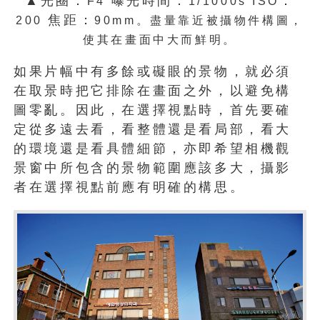
▲光圈：
曝光時間：
：
F4
1/1000s ISO
焦距：
200
90mm。
盡量靠近被攝物件構圖，
使其在畫面中大而鮮明。
如果片幅中有多餘或礙眼的景物，就必須
在取景時把它排除在畫面之外，以避免構
圖零亂。因此，在選擇視點時，首先要確
定從多遠去看，看整體還是看局部，看大
的環境還是看具體細節，亦即希望相機觀
景窗中所包含的景物範圍應該多大，攝影
者在選擇視點前應有明確的構思。