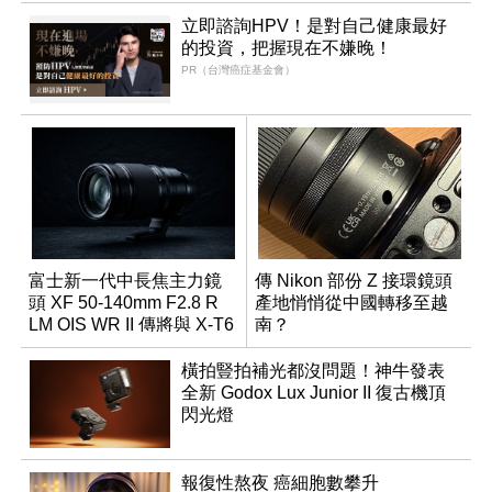
立即諮詢HPV！是對自己健康最好
的投資，把握現在不嫌晚！
PR（台灣癌症基金會）
富士新一代中長焦主力鏡
傳 Nikon 部份 Z 接環鏡頭
頭 XF 50-140mm F2.8 R
產地悄悄從中國轉移至越
LM OIS WR II 傳將與 X-T6
南？
同步亮相
橫拍豎拍補光都沒問題！神牛發表
全新 Godox Lux Junior II 復古機頂
閃光燈
報復性熬夜 癌細胞數攀升