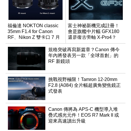
福倫達 NOKTON classic
富士神祕新機完成註冊！
35mm F1.4 for Canon
會是旗艦中片幅 GFX180
RF、Nikon Z 雙卡口 7 月
還是復古旁軸 X-Pro4？
同步登台
規格突破再寫新篇章？Canon 傳今
年內將發表另一款「全球首創」的
RF 新鏡頭
挑戰視野極限！Tamron 12-20mm
F2.8 (A084) 全片幅超廣角變焦鏡正
式發表
Canon 傳將為 APS-C 機型導入堆
疊式感光元件！EOS R7 Mark II 或
迎來高速讀出升級