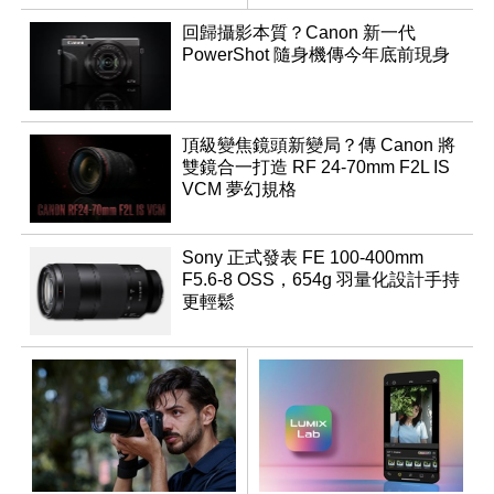
回歸攝影本質？Canon 新一代
PowerShot 隨身機傳今年底前現身
頂級變焦鏡頭新變局？傳 Canon 將
雙鏡合一打造 RF 24-70mm F2L IS
VCM 夢幻規格
Sony 正式發表 FE 100-400mm
F5.6-8 OSS，654g 羽量化設計手持
更輕鬆