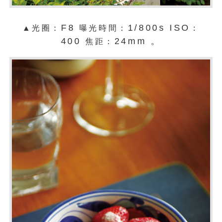
F8
1/800s ISO
▲光圈：
曝光時間：
：
400
24mm 。
焦距：