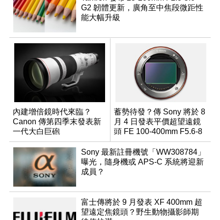
G2 韌體更新，廣角至中焦段微距性
能大幅升級
內建增倍鏡時代來臨？
蓄勢待發？傳 Sony 將於 8
Canon 傳第四季末發表新
月 4 日發表平價超望遠鏡
一代大白巨砲
頭 FE 100-400mm F5.6-8
Sony 最新註冊機號「WW308784」
曝光，隨身機或 APS-C 系統將迎新
成員？
富士傳將於 9 月發表 XF 400mm 超
望遠定焦鏡頭？野生動物攝影師期