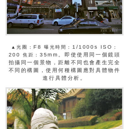
F8
1/1000s ISO
▲光圈：
曝光時間：
：
200
35mm。即使使用同一個鏡頭
焦距：
拍攝同一個景物，距離不同也會產生完全
不同的構圖，使用何種構圖應對具體物件
進行具體分析。