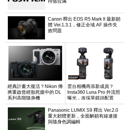
待值拉滿
Canon 釋出 EOS R5 Mark II 最新韌
體 Ver.1.3.1，修正全域 AF 操作失
效問題
經典計畫大復活？Nikon 傳
雲台相機再添新成員？
將重啟曾經胎死腹中的 DL
Insta360 Luna Pro 外流照
系列高階隨身機
曝光，改採單鏡頭配置
Panasonic LUMIX S9 釋出 Ver.2.0
重大韌體更新，全面解鎖有線連接
與隨身色調編輯