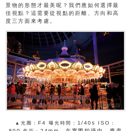
景物的形態才最美呢？我們應如何選擇最
佳視點？這需要從視點的距離、方向和高
度三方面來考慮。
F4
1/40s ISO
▲光圈：
曝光時間：
：
800
24mm。在實際拍攝中，應盡
焦距：