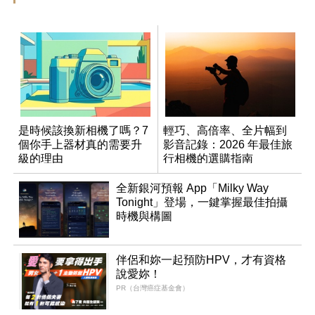
是時候該換新相機了嗎？7
輕巧、高倍率、全片幅到
個你手上器材真的需要升
影音記錄：2026 年最佳旅
級的理由
行相機的選購指南
全新銀河預報 App「Milky Way
Tonight」登場，一鍵掌握最佳拍攝
時機與構圖
伴侶和妳一起預防HPV，才有資格
說愛妳！
PR（台灣癌症基金會）