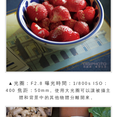
▲光圈：
曝光時間：
：
F2.8
1/800s ISO
焦距：
400
50mm。
使用大光圈可以讓被攝主
體和背景中的其他物體分離開來。