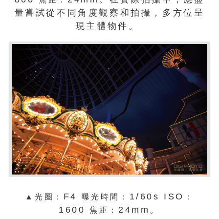
量嘗試從不同角度觀察和拍攝，多方位呈
現主體物件。
F4
1/60s ISO
▲光圈：
曝光時間：
：
1600
24mm。
焦距：