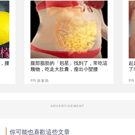
，腰
腹部脂肪的「剋星」找到了，常吃這
起
幾物，吃走大肚囊，瘦出小蠻腰
了
PR 新素簡
PR
ADVERTISEMENT
你可能也喜歡這些文章