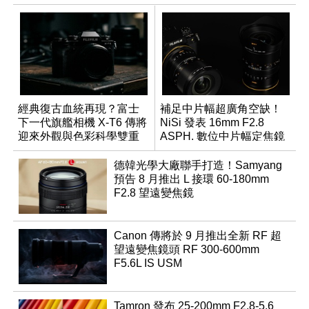
經典復古血統再現？富士
補足中片幅超廣角空缺！
下一代旗艦相機 X-T6 傳將
NiSi 發表 16mm F2.8
迎來外觀與色彩科學雙重
ASPH. 數位中片幅定焦鏡
優化
德韓光學大廠聯手打造！Samyang
預告 8 月推出 L 接環 60-180mm
F2.8 望遠變焦鏡
Canon 傳將於 9 月推出全新 RF 超
望遠變焦鏡頭 RF 300-600mm
F5.6L IS USM
Tamron 發布 25-200mm F2.8-5.6