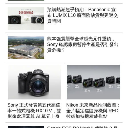
預購熱潮超乎預期！Panasonic 宣
布 LUMIX L10 將面臨缺貨與延遲交
貨時間
熊本強震襲擊全球感光元件重鎮，
Sony 確認廠房暫停生產是否引發出
貨危機？
Sony 正式發表第五代高倍
Nikon 未來新品推測藍圖：
率一體式相機 RX10 V，雙
全片幅定焦隨身機與 RED
影像處理器與 AI 單元上身
技術加持機種成焦點