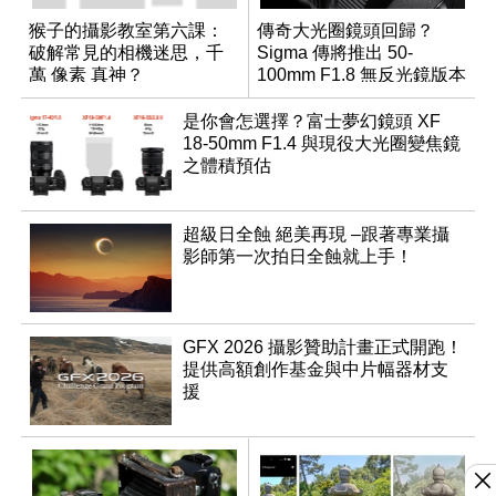
猴子的攝影教室第六課：
傳奇大光圈鏡頭回歸？
破解常見的相機迷思，千
Sigma 傳將推出 50-
萬 像素 真神？
100mm F1.8 無反光鏡版本
是你會怎選擇？富士夢幻鏡頭 XF
18-50mm F1.4 與現役大光圈變焦鏡
之體積預估
超級日全蝕 絕美再現 –跟著專業攝
影師第一次拍日全蝕就上手！
GFX 2026 攝影贊助計畫正式開跑！
提供高額創作基金與中片幅器材支
援