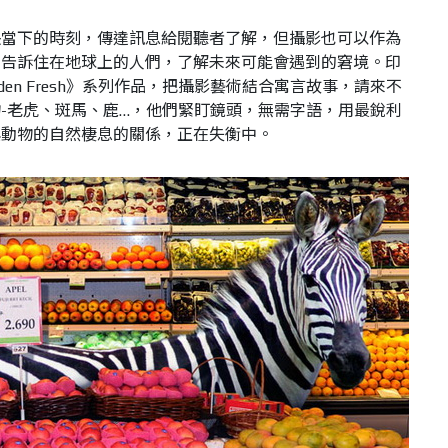
映當下的時刻，傳達訊息給閱聽者了解，但攝影也可以作為
，告訴住在地球上的人們，了解未來可能會遇到的窘境。印
Garden Fresh》系列作品，把攝影藝術結合寓言故事，請來不
-老虎、斑馬、鹿…，他們緊盯鏡頭，無需字語，用最銳利
與動物的自然棲息的關係，正在失衡中。