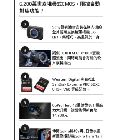
6,200萬畫素堆疊式CMOS + 眼控自動
對焦功能？
2
Sony發表適合安裝在無人機的
全片幅可交換鏡頭相機ILX-
LR1，集輕巧、高畫質於一身
3
疑似FUJIFILM GFX100 II實機
照流出！同時可能會有新的軟
片模擬推出
4
Western Digital 宣布推出
SanDisk Extreme PRO SDXC
UHS-II V60 等級記憶卡
5
GoPro Hero 12重磅發表！續航
力大升級，建議售價新台幣
14,900元
6
傳聞GoPro將於9月6日發表最
新運動攝影機GoPro Hero 12？