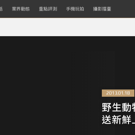
活
業界動態
重點評測
手機玩拍
攝影擂臺
2013.01.18
野生動
送新鮮