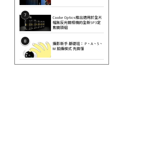
7
Cooke Optics推出適用於全片
幅無反光鏡相機的全新SP3定
焦鏡頭組
8
攝影新手 基礎班： P、A、S、
M 拍攝模式 先搞懂