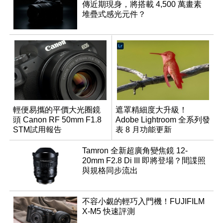
傳近期現身，將搭載 4,500 萬畫素
堆疊式感光元件？
輕便易攜的平價大光圈鏡
遮罩精細度大升級！
頭 Canon RF 50mm F1.8
Adobe Lightroom 全系列發
STM試用報告
表 8 月功能更新
Tamron 全新超廣角變焦鏡 12-
20mm F2.8 Di III 即將登場？間諜照
與規格同步流出
不容小覷的輕巧入門機！FUJIFILM
X-M5 快速評測