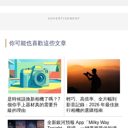
ADVERTISEMENT
你可能也喜歡這些文章
是時候該換新相機了嗎？7
輕巧、高倍率、全片幅到
個你手上器材真的需要升
影音記錄：2026 年最佳旅
級的理由
行相機的選購指南
全新銀河預報 App「Milky Way