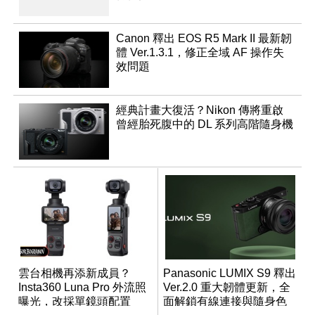
Canon 釋出 EOS R5 Mark II 最新韌
體 Ver.1.3.1，修正全域 AF 操作失
效問題
經典計畫大復活？Nikon 傳將重啟
曾經胎死腹中的 DL 系列高階隨身機
雲台相機再添新成員？
Panasonic LUMIX S9 釋出
Insta360 Luna Pro 外流照
Ver.2.0 重大韌體更新，全
曝光，改採單鏡頭配置
面解鎖有線連接與隨身色