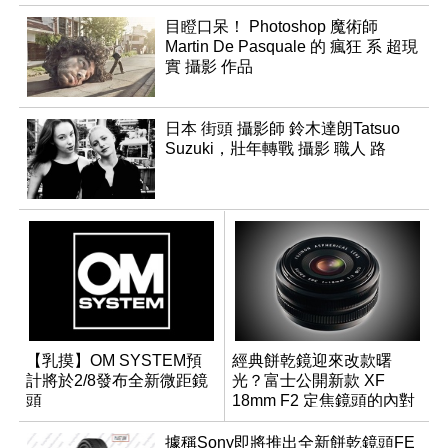
目瞪口呆！ Photoshop 魔術師
Martin De Pasquale 的 瘋狂 系 超現
實 攝影 作品
日本 街頭 攝影師 鈴木達朗Tatsuo
Suzuki，壯年轉戰 攝影 職人 路
【乳摸】OM SYSTEM預
經典餅乾鏡迎來改款曙
計將於2/8發布全新微距鏡
光？富士公開新款 XF
頭
18mm F2 定焦鏡頭的內對
焦專利
據稱Sony即將推出全新餅乾鏡頭FE