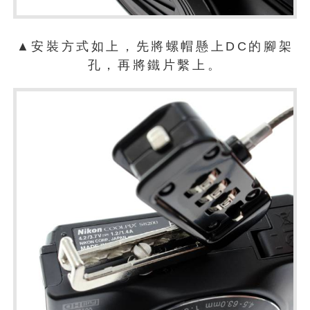
▲安裝方式如上，先將螺帽懸上DC的腳架
孔，再將鐵片繫上。