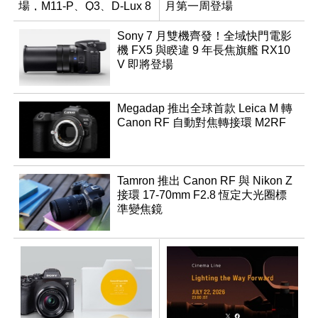
場，M11-P、Q3、D-Lux 8
月第一周登場
領銜換裝
Sony 7 月雙機齊發！全域快門電影
機 FX5 與睽違 9 年長焦旗艦 RX10
V 即將登場
Megadap 推出全球首款 Leica M 轉
Canon RF 自動對焦轉接環 M2RF
Tamron 推出 Canon RF 與 Nikon Z
接環 17-70mm F2.8 恆定大光圈標
準變焦鏡