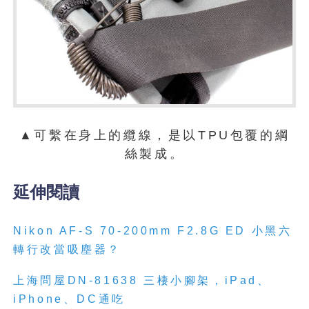
▲可繫在身上的纜線，是以TPU包覆的綱
絲製成。
延伸閱讀
Nikon AF-S 70-200mm F2.8G ED 小黑六
轉行改當吸塵器？
上海問屋DN-81638
三
棲
小
腳
架
，iPad、
iPhone、DC通吃