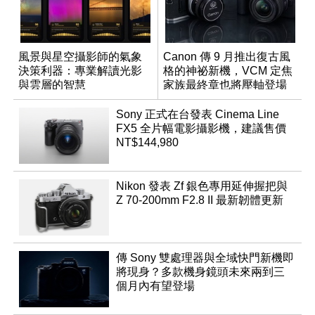
風景與星空攝影師的氣象
Canon 傳 9 月推出復古風
決策利器：專業解讀光影
格的神祕新機，VCM 定焦
與雲層的智慧
家族最終章也將壓軸登場
App「Atmos」登場
Sony 正式在台發表 Cinema Line
FX5 全片幅電影攝影機，建議售價
NT$144,980
Nikon 發表 Zf 銀色專用延伸握把與
Z 70-200mm F2.8 II 最新韌體更新
傳 Sony 雙處理器與全域快門新機即
將現身？多款機身鏡頭未來兩到三
個月內有望登場