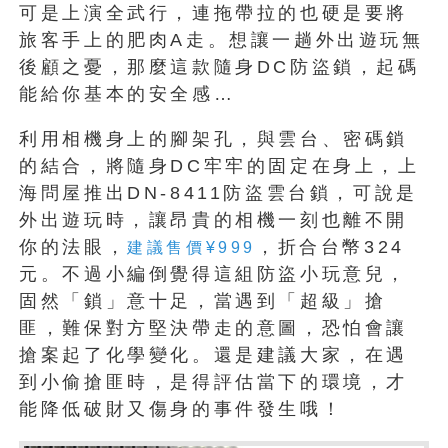
可是上演全武行，連拖帶拉的也硬是要將
旅客手上的肥肉A走。想讓一趟外出遊玩無
後顧之憂，那麼這款隨身DC防盜鎖，起碼
能給你基本的安全感…
利用相機身上的腳架孔，與雲台、密碼鎖
的結合，將隨身DC牢牢的固定在身上，上
海問屋推出DN-8411防盜雲台鎖，可說是
外出遊玩時，讓昂貴的相機一刻也離不開
你的法眼，
，折合台幣324
建議售價¥999
元。不過小編倒覺得這組防盜小玩意兒，
固然「鎖」意十足，當遇到「超級」搶
匪，難保對方堅決帶走的意圖，恐怕會讓
搶案起了化學變化。還是建議大家，在遇
到小偷搶匪時，是得評估當下的環境，才
能降低破財又傷身的事件發生哦！