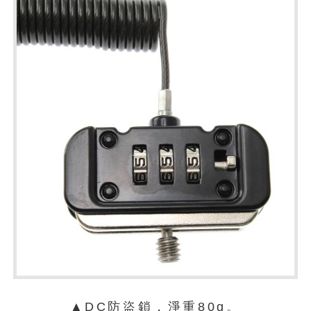
▲DC防盜鎖，淨重80g。