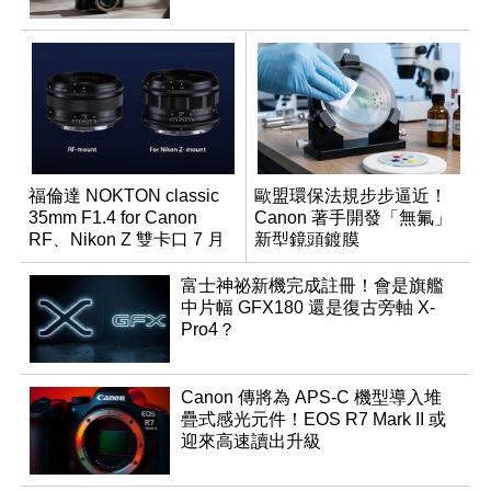
福倫達 NOKTON classic
歐盟環保法規步步逼近！
35mm F1.4 for Canon
Canon 著手開發「無氟」
RF、Nikon Z 雙卡口 7 月
新型鏡頭鍍膜
同步登台
富士神祕新機完成註冊！會是旗艦
中片幅 GFX180 還是復古旁軸 X-
Pro4？
Canon 傳將為 APS-C 機型導入堆
疊式感光元件！EOS R7 Mark II 或
迎來高速讀出升級