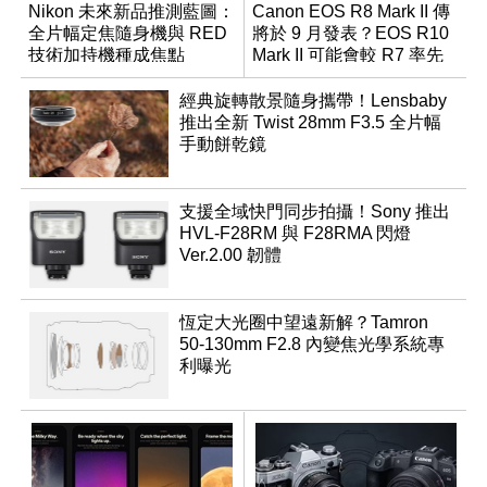
Nikon 未來新品推測藍圖：
Canon EOS R8 Mark II 傳
全片幅定焦隨身機與 RED
將於 9 月發表？EOS R10
技術加持機種成焦點
Mark II 可能會較 R7 率先
推出
經典旋轉散景隨身攜帶！Lensbaby
推出全新 Twist 28mm F3.5 全片幅
手動餅乾鏡
支援全域快門同步拍攝！Sony 推出
HVL-F28RM 與 F28RMA 閃燈
Ver.2.00 韌體
恆定大光圈中望遠新解？Tamron
50-130mm F2.8 內變焦光學系統專
利曝光