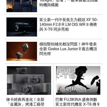
Tonight」登場，一鍵掌握最佳拍攝
時機與構圖
富士新一代中長焦主力鏡頭 XF 50-
140mm F2.8 R LM OIS WR II 傳將
與 X-T6 同步亮相
橫拍豎拍補光都沒問題！神牛發表
全新 Godox Lux Junior II 復古機頂
閃光燈
徠卡經典再進化！全新
巴黎 FUJIKINA 盛會倒數
「金屬灰」烤漆工藝登
富士新世代機皇 X-T6 傳 9