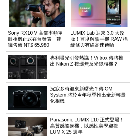
Sony RX10 V 高倍率類單
LUMIX Lab 迎來 3.0 大改
眼相機正式在台發表！建
版！首度解鎖手機 RAW 檔
議售價 NT$ 65,980
編修與有線高速傳輸
專利曝光引發熱議！Viltrox 傳將推
出 Nikon Z 接環無反光鏡相機？
沉寂多時迎來新曙光？傳 OM
System 將於今年秋季推出全新輕量
化相機
Panasonic LUMIX L10 正式登場！
高質感隨身機，以感性美學迎接
LUMIX 25 週年