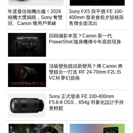
年度最佳相機出爐！2026
Sony FX5 與平價 FE 100-
相機大獎揭曉，Sony 奪雙
400mm 發表會前夕規格與
冠、Canon 獲用戶青睞
售價全面流出
回歸攝影本質？Canon 新一代
PowerShot 隨身機傳今年底前現身
頂級變焦鏡頭新變局？傳 Canon 將
雙鏡合一打造 RF 24-70mm F2L IS
VCM 夢幻規格
Sony 正式發表 FE 100-400mm
F5.6-8 OSS，654g 羽量化設計手持
更輕鬆