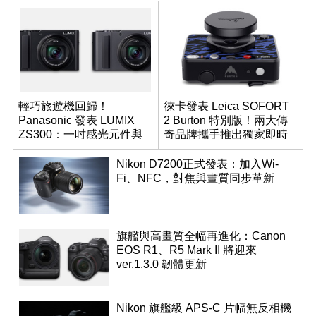
輕巧旅遊機回歸！
徠卡發表 Leica SOFORT
Panasonic 發表 LUMIX
2 Burton 特別版！兩大傳
ZS300：一吋感光元件與
奇品牌攜手推出獨家即時
15 倍光學變焦
成像相機
Nikon D7200正式發表：加入Wi-
Fi、NFC，對焦與畫質同步革新
旗艦與高畫質全幅再進化：Canon
EOS R1、R5 Mark II 將迎來
ver.1.3.0 韌體更新
Nikon 旗艦級 APS-C 片幅無反相機