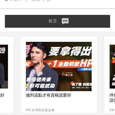
留言
最好
做到這點才有資格說愛你
伴
說
PR 台灣癌症基金會
P