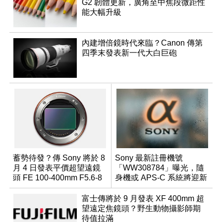
G2 韌體更新，廣角至中焦段微距性
能大幅升級
內建增倍鏡時代來臨？Canon 傳第
四季末發表新一代大白巨砲
蓄勢待發？傳 Sony 將於 8
Sony 最新註冊機號
月 4 日發表平價超望遠鏡
「WW308784」曝光，隨
頭 FE 100-400mm F5.6-8
身機或 APS-C 系統將迎新
成員？
富士傳將於 9 月發表 XF 400mm 超
望遠定焦鏡頭？野生動物攝影師期
待值拉滿