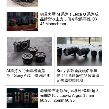
銷量力壓 M 系列！Leica Q 系列成
品牌營收主力，傳今秋將再推 Q3
43 Monochrom
AI加持入門全幅機新篇
Sony 多款新鏡頭名單曝
章！Sony A7C II快速評測
光！從魚眼變焦到超望遠
定焦原型鏡現身
老蛙發布兩款Argus系列F0.95超大
光圈新鏡：Laowa Argus 18mm
f/0.95、25mm f/0.95