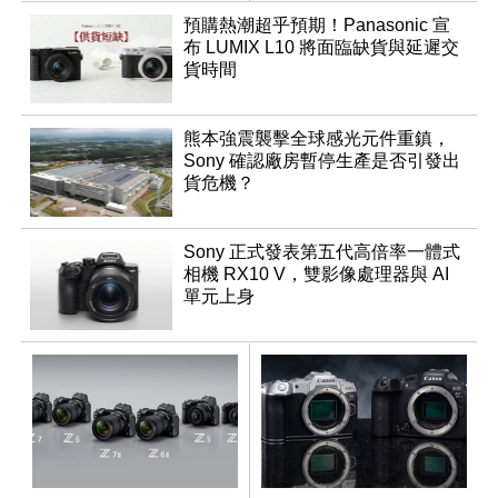
調編輯
預購熱潮超乎預期！Panasonic 宣
布 LUMIX L10 將面臨缺貨與延遲交
貨時間
熊本強震襲擊全球感光元件重鎮，
Sony 確認廠房暫停生產是否引發出
貨危機？
Sony 正式發表第五代高倍率一體式
相機 RX10 V，雙影像處理器與 AI
單元上身