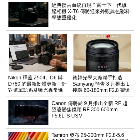
經典復古血統再現？富士下一代旗
艦相機 X-T6 傳將迎來外觀與色彩科
學雙重優化
Nikon 釋蓋 Z50II、D6 與
德韓光學大廠聯手打造！
D780 的最新韌體更新！針
Samyang 預告 8 月推出 L
對選單語系及曝光異常進
接環 60-180mm F2.8 望遠
行修復
變焦鏡
Canon 傳將於 9 月推出全新 RF 超
望遠變焦鏡頭 RF 300-600mm
F5.6L IS USM
Tamron 發布 25-200mm F2.8-5.6