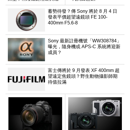
升級
蓄勢待發？傳 Sony 將於 8 月 4 日
發表平價超望遠鏡頭 FE 100-
400mm F5.6-8
Sony 最新註冊機號「WW308784」
曝光，隨身機或 APS-C 系統將迎新
成員？
富士傳將於 9 月發表 XF 400mm 超
望遠定焦鏡頭？野生動物攝影師期
待值拉滿