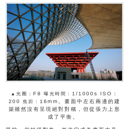
F8
1/1000s ISO：
▲光圈：
曝光時間：
200
16mm。畫面中左右兩邊的建
焦距：
築雖然沒有呈現絕對對稱，但從張力上形
成了平衡。