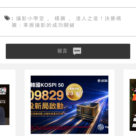
攝影小學堂
構圖
達人之道！決勝構
、
、
圖：掌握攝影的成功關鍵
留言