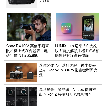
更輕鬆
Sony RX10 V 高倍率類單
LUMIX Lab 迎來 3.0 大改
眼相機正式在台發表！建
版！首度解鎖手機 RAW 檔
議售價 NT$ 65,980
編修與有線高速傳輸
迷你閃燈也可以打跳燈！神牛發表
全新 Godox iM30Pro 復古微型閃光
燈
專利曝光引發熱議！Viltrox 傳將推
出 Nikon Z 接環無反光鏡相機？