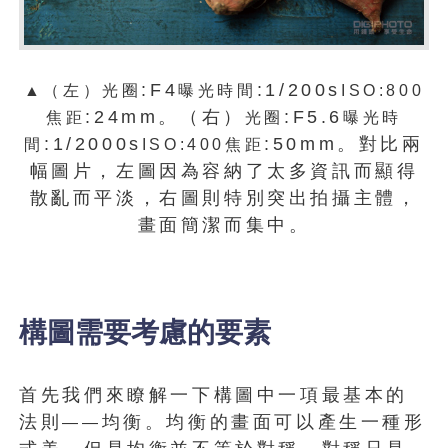
:F4
:1/200s
▲（左）光圈
曝光時間
ISO:800
:24mm。（右）
:F5.6
焦距
光圈
曝光時
:1/2000s
:50mm。對比兩
間
ISO:400
焦距
幅圖片，左圖因為容納了太多資訊而顯得
散亂而平淡，右圖則特別突出拍攝主體，
畫面簡潔而集中。
構圖需要考慮的要素
首先我們來瞭解一下構圖中一項最基本的
法則
均衡。均衡的畫面可以產生一種形
——