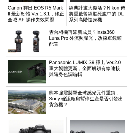
Canon 釋出 EOS R5 Mark
經典計畫大復活？Nikon 傳
II 最新韌體 Ver.1.3.1，修正
將重啟曾經胎死腹中的 DL
全域 AF 操作失效問題
系列高階隨身機
雲台相機再添新成員？Insta360
Luna Pro 外流照曝光，改採單鏡頭
配置
Panasonic LUMIX S9 釋出 Ver.2.0
重大韌體更新，全面解鎖有線連接
與隨身色調編輯
熊本強震襲擊全球感光元件重鎮，
Sony 確認廠房暫停生產是否引發出
貨危機？