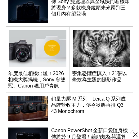
傳 Sony 雙處理器與全域快門新機即
將現身？多款機身鏡頭未來兩到三
個月內有望登場
年度最佳相機出爐！2026
密集恐懼症慎入！21張以
相機大獎揭曉，Sony 奪雙
條紋為主題的攝影作品
冠、Canon 獲用戶青睞
銷量力壓 M 系列！Leica Q 系列成
品牌營收主力，傳今秋將再推 Q3
43 Monochrom
Canon PowerShot 全新口袋隨身機
傳將於 9 月登場！鏡頭規格與運算