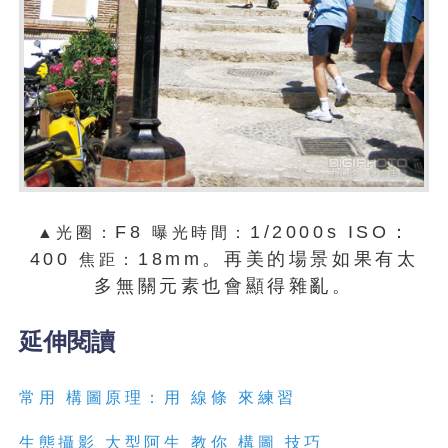
F8
1/2000s ISO：
▲光圈：
曝光時間：
400
18mm。再美的場景如果有太
焦距：
多無關元素也會顯得雜亂。
延伸閱讀
常用 構圖原理：用 線條 來練習
生態攝影 大型阿生 教你 構圖 技巧