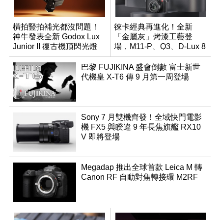
橫拍豎拍補光都沒問題！
徠卡經典再進化！全新
神牛發表全新 Godox Lux
「金屬灰」烤漆工藝登
Junior II 復古機頂閃光燈
場，M11-P、Q3、D-Lux 8
領銜換裝
巴黎 FUJIKINA 盛會倒數 富士新世
代機皇 X-T6 傳 9 月第一周登場
Sony 7 月雙機齊發！全域快門電影
機 FX5 與睽違 9 年長焦旗艦 RX10
V 即將登場
Megadap 推出全球首款 Leica M 轉
Canon RF 自動對焦轉接環 M2RF