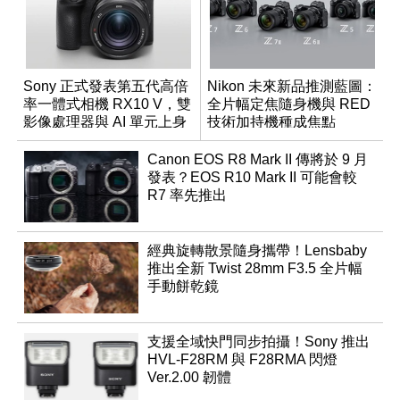
Sony 正式發表第五代高倍
Nikon 未來新品推測藍圖：
率一體式相機 RX10 V，雙
全片幅定焦隨身機與 RED
影像處理器與 AI 單元上身
技術加持機種成焦點
Canon EOS R8 Mark II 傳將於 9 月
發表？EOS R10 Mark II 可能會較
R7 率先推出
經典旋轉散景隨身攜帶！Lensbaby
推出全新 Twist 28mm F3.5 全片幅
手動餅乾鏡
支援全域快門同步拍攝！Sony 推出
HVL-F28RM 與 F28RMA 閃燈
Ver.2.00 韌體