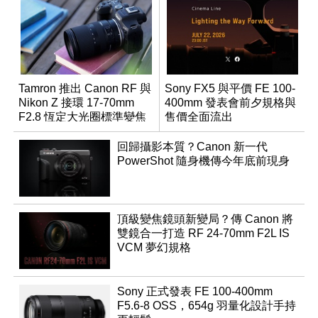
Tamron 推出 Canon RF 與
Sony FX5 與平價 FE 100-
Nikon Z 接環 17-70mm
400mm 發表會前夕規格與
F2.8 恆定大光圈標準變焦
售價全面流出
鏡
回歸攝影本質？Canon 新一代
PowerShot 隨身機傳今年底前現身
頂級變焦鏡頭新變局？傳 Canon 將
雙鏡合一打造 RF 24-70mm F2L IS
VCM 夢幻規格
Sony 正式發表 FE 100-400mm
F5.6-8 OSS，654g 羽量化設計手持