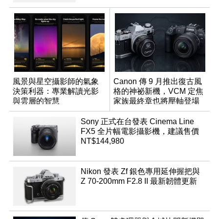
風景與星空攝影師的氣象
Canon 傳 9 月推出復古風
決策利器：專業解讀光影
格的神祕新機，VCM 定焦
與雲層的智慧
家族最終章也將壓軸登場
App「Atmos」登場
Sony 正式在台發表 Cinema Line
FX5 全片幅電影攝影機，建議售價
NT$144,980
Nikon 發表 Zf 銀色專用延伸握把與
Z 70-200mm F2.8 II 最新韌體更新