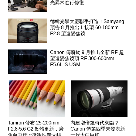
光異常進行修復
德韓光學大廠聯手打造！Samyang
預告 8 月推出 L 接環 60-180mm
F2.8 望遠變焦鏡
Canon 傳將於 9 月推出全新 RF 超
望遠變焦鏡頭 RF 300-600mm
F5.6L IS USM
Tamron 發布 25-200mm
內建增倍鏡時代來臨？
F2.8-5.6 G2 韌體更新，廣
Canon 傳第四季末發表新
角至中焦段微距性能大幅
一代大白巨砲