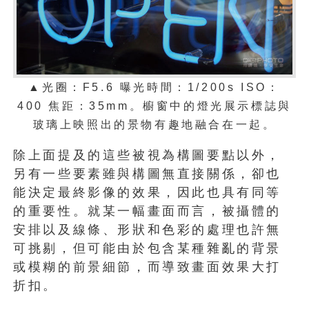
▲光圈：
F5.6
曝光時間：
1/200s ISO：
400
焦距：
35mm。
櫥窗中的燈光展示標誌與
玻璃上映照出的景物有趣地融合在一起。
除上面提及的這些被視為構圖要點以外，
另有一些要素雖與構圖無直接關係，卻也
能決定最終影像的效果，因此也具有同等
的重要性。就某一幅畫面而言，被攝體的
安排以及線條、形狀和色彩的處理也許無
可挑剔，但可能由於包含某種雜亂的背景
或模糊的前景細節，而導致畫面效果大打
折扣。