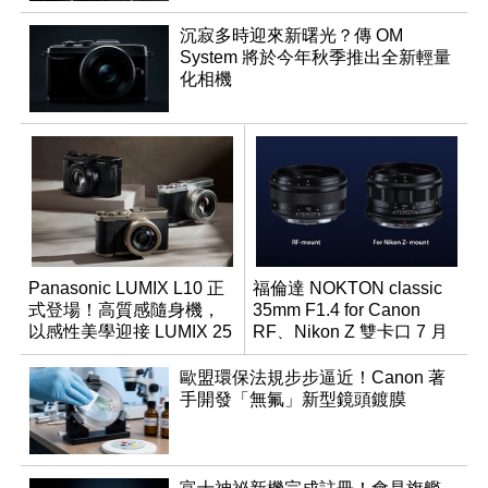
沉寂多時迎來新曙光？傳 OM
System 將於今年秋季推出全新輕量
化相機
Panasonic LUMIX L10 正
福倫達 NOKTON classic
式登場！高質感隨身機，
35mm F1.4 for Canon
以感性美學迎接 LUMIX 25
RF、Nikon Z 雙卡口 7 月
週年
同步登台
歐盟環保法規步步逼近！Canon 著
手開發「無氟」新型鏡頭鍍膜