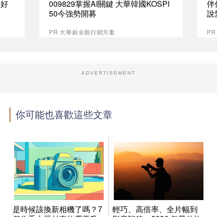
最好
009829掌握AI關鍵 大華韓國KOSPI
伴
50今強勢開募
說
PR 大華銀全能行銷方案
P
ADVERTISEMENT
你可能也喜歡這些文章
是時候該換新相機了嗎？7
輕巧、高倍率、全片幅到