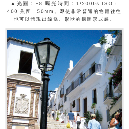
▲光圈：
曝光時間：
F8
1/2000s
ISO：
400
焦距：
50mm。
即使非常普通的物體往往
也可以體現出線條、形狀的構圖形式感。