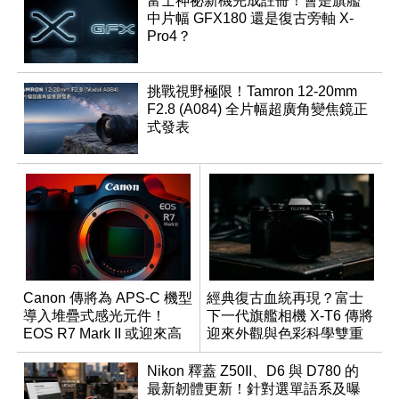
富士神祕新機完成註冊！會是旗艦
中片幅 GFX180 還是復古旁軸 X-
Pro4？
挑戰視野極限！Tamron 12-20mm
F2.8 (A084) 全片幅超廣角變焦鏡正
式發表
Canon 傳將為 APS-C 機型
經典復古血統再現？富士
導入堆疊式感光元件！
下一代旗艦相機 X-T6 傳將
EOS R7 Mark II 或迎來高
迎來外觀與色彩科學雙重
速讀出升級
優化
Nikon 釋蓋 Z50II、D6 與 D780 的
最新韌體更新！針對選單語系及曝