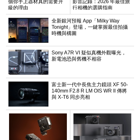
個你手上器材真的需要升
影音記錄：2026 年最佳旅
級的理由
行相機的選購指南
全新銀河預報 App「Milky Way
Tonight」登場，一鍵掌握最佳拍攝
時機與構圖
Sony A7R VI 疑似真機外觀曝光，
新電池恐與舊機不相容
富士新一代中長焦主力鏡頭 XF 50-
140mm F2.8 R LM OIS WR II 傳將
與 X-T6 同步亮相