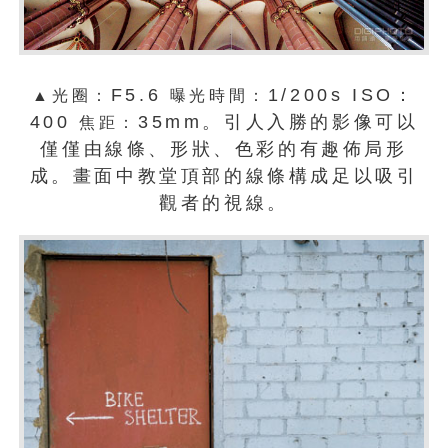
F5.6
1/200s ISO：
▲光圈：
曝光時間：
400
35mm。引人入勝的影像可以
焦距：
僅僅由線條、形狀、色彩的有趣佈局形
成。畫面中教堂頂部的線條構成足以吸引
觀者的視線。