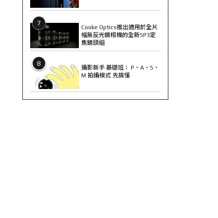
7
Cooke Optics推出適用於全片
幅無反光鏡相機的全新SP3定
焦鏡頭組
8
攝影新手 基礎班： P、A、S、
M 拍攝模式 先搞懂