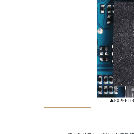
▲
EXPEE