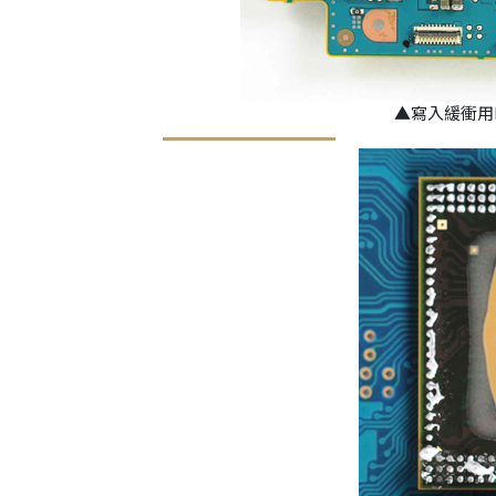
▲寫入緩衝用