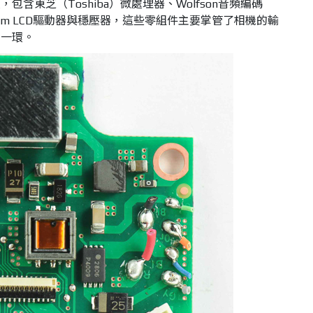
含東芝（Toshiba）微處理器、Wolfson音頻編碼
Rohm LCD驅動器與穩壓器，這些零組件主要掌管了相機的輸
的一環。