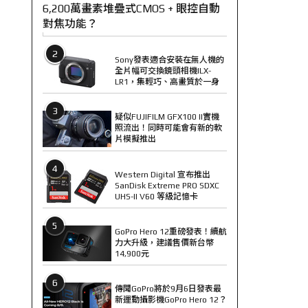
6,200萬畫素堆疊式CMOS + 眼控自動
對焦功能？
2
Sony發表適合安裝在無人機的
全片幅可交換鏡頭相機ILX-
LR1，集輕巧、高畫質於一身
3
疑似FUJIFILM GFX100 II實機
照流出！同時可能會有新的軟
片模擬推出
4
Western Digital 宣布推出
SanDisk Extreme PRO SDXC
UHS-II V60 等級記憶卡
5
GoPro Hero 12重磅發表！續航
力大升級，建議售價新台幣
14,900元
6
傳聞GoPro將於9月6日發表最
新運動攝影機GoPro Hero 12？