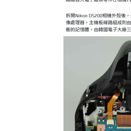
拆開Nikon D5200相機外殻
像處理器，主機板線路組成則由富
衝的記憶體，由韓國電子大廠三星（S