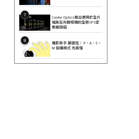
7
Cooke Optics推出適用於全片
幅無反光鏡相機的全新SP3定
焦鏡頭組
8
攝影新手 基礎班： P、A、S、
M 拍攝模式 先搞懂