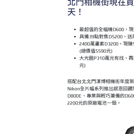
北門相機街現在買Ni
天！
最超值的全幅機D600，現
具備39點對焦D5200，送
2400萬畫素D3200，
(總價值5590元)
大光圈P310萬元有找，再
元)
搭配台北北門漢博相機街年度新春活動
Nikon全片幅系列推出感恩回
D800E、專業與輕巧兼備的D6
2200元的原廠電池一個。