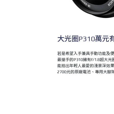
大光圈P310萬
若是希望入手兼具手動功能及便
最搶手的P310擁有f/1.8
能拍出年輕人最愛的淺景深效果
2700元的原廠電池、專用大腳架
P510，也推出買就送16G 
相機街！