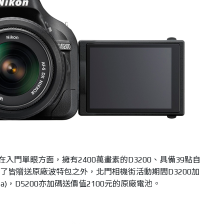
 在入門單眼方面，擁有2400萬畫素的D3200、具備39點自
除了皆贈送原廠波特包之外，北門相機街活動期間D3200加
a)，D5200亦加碼送價值2100元的原廠電池。