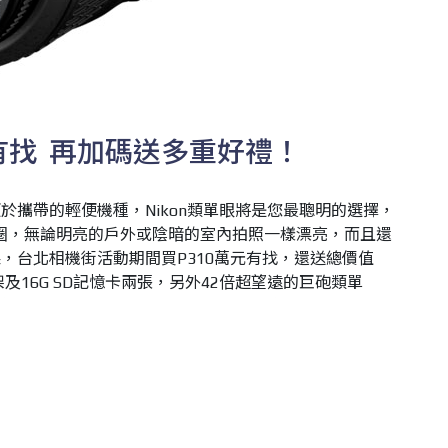
元有找 再加碼送多重好禮！
於攜帶的輕便機種，Nikon類單眼將是您最聰明的選擇，
超大光圈，無論明亮的戶外或陰暗的室內拍照一樣漂亮，而且還
，台北相機街活動期間買P310萬元有找，還送總價值
及16G SD記憶卡兩張，另外42倍超望遠的巨砲類單
SD記憶卡兩張的優惠，為期只有兩天，快趁這個週末逛逛北門