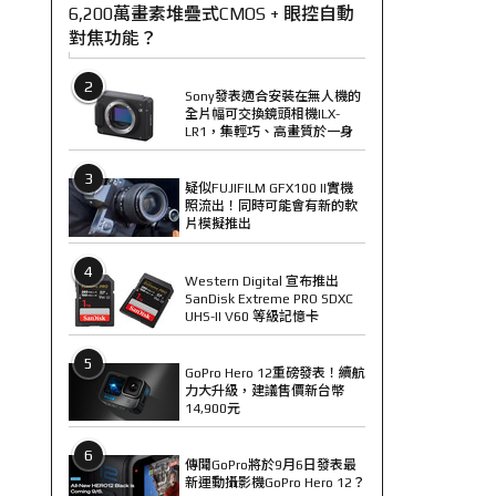
6,200萬畫素堆疊式CMOS + 眼控自動
對焦功能？
2
Sony發表適合安裝在無人機的
全片幅可交換鏡頭相機ILX-
LR1，集輕巧、高畫質於一身
3
疑似FUJIFILM GFX100 II實機
照流出！同時可能會有新的軟
片模擬推出
4
Western Digital 宣布推出
SanDisk Extreme PRO SDXC
UHS-II V60 等級記憶卡
5
GoPro Hero 12重磅發表！續航
力大升級，建議售價新台幣
14,900元
6
傳聞GoPro將於9月6日發表最
新運動攝影機GoPro Hero 12？