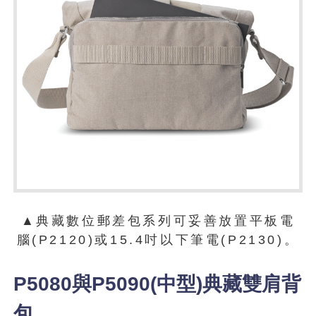
▲典藏數位郵差包系列可妥善放置平板電
腦(P2120)或15.4吋以下筆電(P2130)。
P5080與P5090(中型)典藏雙肩背
包