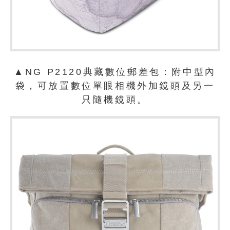
▲NG P2120典藏數位郵差包：附中型內
袋，可放置數位單眼相機外加鏡頭及另一
只隨機鏡頭。