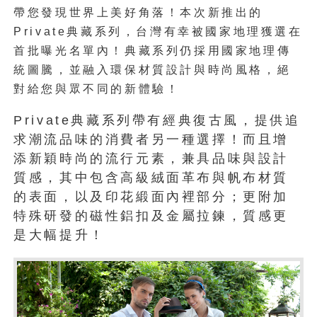
帶您發現世界上美好角落！本次新推出的
Private典藏系列
，台灣有幸被國家地理獲選在
首批曝光名單內！典藏系列仍採用國家地理傳
統圖騰，並融入環保材質設計與時尚風格，絕
對給您與眾不同的新體驗！
Private典藏系列帶有經典復古風，提供追
求潮流品味的消費者另一種選擇！而且增
添新穎時尚的流行元素，兼具品味與設計
質感，其中包含高級絨面革布與帆布材質
的表面，以及印花緞面內裡部分；更附加
特殊研發的磁性鋁扣及金屬拉鍊，質感更
是大幅提升！