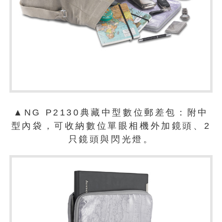
▲NG P2130典藏中型數位郵差包：附中
型內袋，可收納數位單眼相機外加鏡頭、2
只鏡頭與閃光燈。