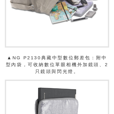
▲NG P2130典藏中型數位郵差包：附中
型內袋，可收納數位單眼相機外加鏡頭、2
只鏡頭與閃光燈。