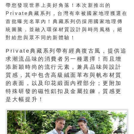
帶您發現世界上美好角落！本次新推出的
Private典藏系列
，台灣有幸被國家地理獲選在
首批曝光名單內！典藏系列仍採用國家地理傳
統圖騰，並融入環保材質設計與時尚風格，絕
對給您與眾不同的新體驗！
Private典藏系列帶有經典復古風，提供追
求潮流品味的消費者另一種選擇！而且增
添新穎時尚的流行元素，兼具品味與設計
質感，其中包含高級絨面革布與帆布材質
的表面，以及印花緞面內裡部分；更附加
特殊研發的磁性鋁扣及金屬拉鍊，質感更
是大幅提升！