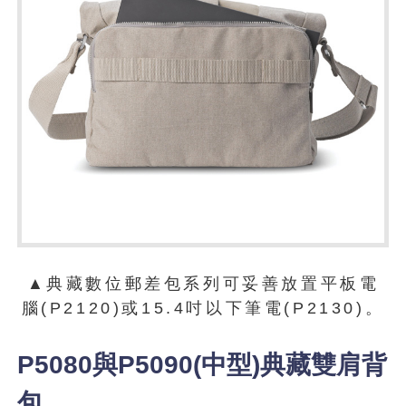
▲典藏數位郵差包系列可妥善放置平板電
腦(P2120)或15.4吋以下筆電(P2130)。
P5080與P5090(中型)典藏雙肩背
包