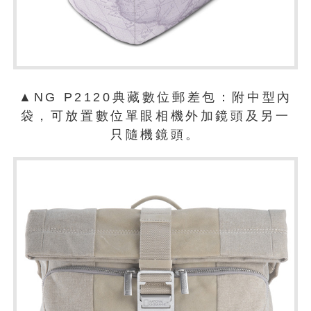
▲NG P2120典藏數位郵差包：附中型內
袋，可放置數位單眼相機外加鏡頭及另一
只隨機鏡頭。