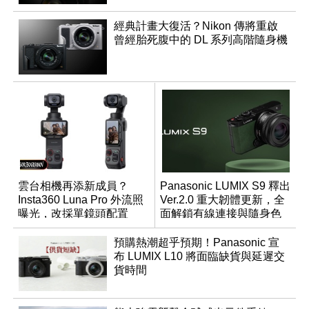
經典計畫大復活？Nikon 傳將重啟
曾經胎死腹中的 DL 系列高階隨身機
雲台相機再添新成員？
Panasonic LUMIX S9 釋出
Insta360 Luna Pro 外流照
Ver.2.0 重大韌體更新，全
曝光，改採單鏡頭配置
面解鎖有線連接與隨身色
調編輯
預購熱潮超乎預期！Panasonic 宣
布 LUMIX L10 將面臨缺貨與延遲交
貨時間