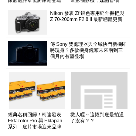
家族最終章也將壓軸登場
電影攝影機，建議售價
NT$144,980
Nikon 發表 Zf 銀色專用延伸握把與
Z 70-200mm F2.8 II 最新韌體更新
傳 Sony 雙處理器與全域快門新機即
將現身？多款機身鏡頭未來兩到三
個月內有望登場
經典名稱回歸！柯達發表
救人喔～這捲到底是拍過
Ektacolor Pro 與 Ektapan
了沒有？？
系列，底片市場迎來品牌
重整新局