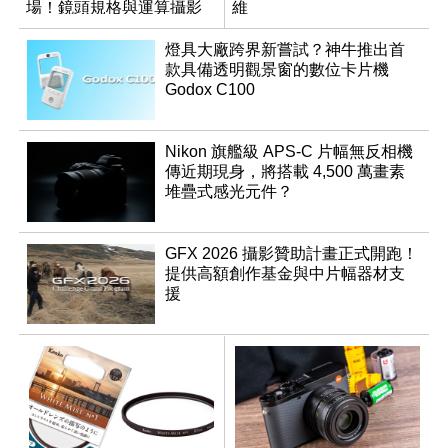
場！鏡頭規格與運算攝影
維
升級成為焦點
燈具大廠跨界新嘗試？神牛推出首
款具備透明觀景窗的數位卡片機
Godox C100
Nikon 旗艦級 APS-C 片幅無反相機
傳近期現身，將搭載 4,500 萬畫素
堆疊式感光元件？
GFX 2026 攝影贊助計畫正式開跑！
提供高額創作基金與中片幅器材支
援