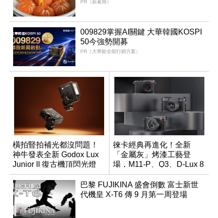
PR（新素簡）
009829掌握AI關鍵 大華韓國KOSPI
50今強勢開募
PR（大華銀全能行銷方案）
橫拍豎拍補光都沒問題！
徠卡經典再進化！全新
神牛發表全新 Godox Lux
「金屬灰」烤漆工藝登
Junior II 復古機頂閃光燈
場，M11-P、Q3、D-Lux 8
領銜換裝
巴黎 FUJIKINA 盛會倒數 富士新世
代機皇 X-T6 傳 9 月第一周登場