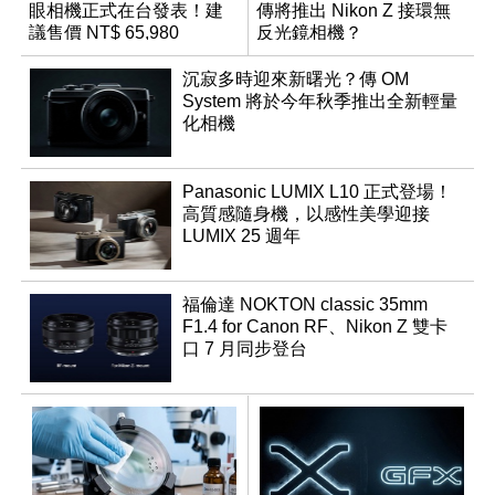
眼相機正式在台發表！建
傳將推出 Nikon Z 接環無
議售價 NT$ 65,980
反光鏡相機？
沉寂多時迎來新曙光？傳 OM
System 將於今年秋季推出全新輕量
化相機
Panasonic LUMIX L10 正式登場！
高質感隨身機，以感性美學迎接
LUMIX 25 週年
福倫達 NOKTON classic 35mm
F1.4 for Canon RF、Nikon Z 雙卡
口 7 月同步登台