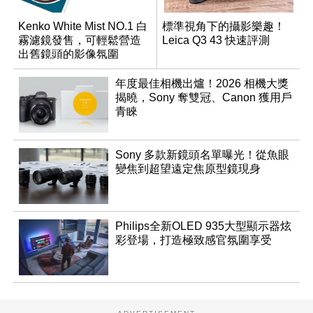
Kenko White Mist NO.1 白
標準視角下的攝影樂趣！
霧濾鏡發售，可輕鬆營造
Leica Q3 43 快速評測
出舊鏡頭的影像氛圍
年度最佳相機出爐！2026 相機大獎
揭曉，Sony 奪雙冠、Canon 獲用戶
青睞
Sony 多款新鏡頭名單曝光！從魚眼
變焦到超望遠定焦原型鏡現身
Philips全新OLED 935大型顯示器炫
彩登場，打造極致感官氛圍享受