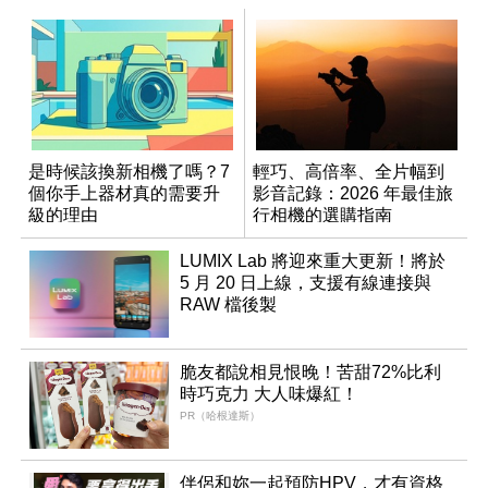
是時候該換新相機了嗎？7
輕巧、高倍率、全片幅到
個你手上器材真的需要升
影音記錄：2026 年最佳旅
級的理由
行相機的選購指南
LUMIX Lab 將迎來重大更新！將於
5 月 20 日上線，支援有線連接與
RAW 檔後製
脆友都說相見恨晚！苦甜72%比利
時巧克力 大人味爆紅！
PR（哈根達斯）
伴侶和妳一起預防HPV，才有資格