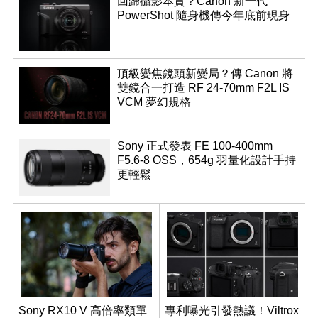
回歸攝影本質？Canon 新一代
PowerShot 隨身機傳今年底前現身
頂級變焦鏡頭新變局？傳 Canon 將
雙鏡合一打造 RF 24-70mm F2L IS
VCM 夢幻規格
Sony 正式發表 FE 100-400mm
F5.6-8 OSS，654g 羽量化設計手持
更輕鬆
Sony RX10 V 高倍率類單
專利曝光引發熱議！Viltrox