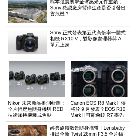
熊本強震襲擊全球感光元件重鎮，
Sony 確認廠房暫停生產是否引發出
貨危機？
Sony 正式發表第五代高倍率一體式
相機 RX10 V，雙影像處理器與 AI
單元上身
Nikon 未來新品推測藍圖：
Canon EOS R8 Mark II 傳
全片幅定焦隨身機與 RED
將於 9 月發表？EOS R10
技術加持機種成焦點
Mark II 可能會較 R7 率先
推出
經典旋轉散景隨身攜帶！Lensbaby
推出全新 Twist 28mm F3.5 全片幅