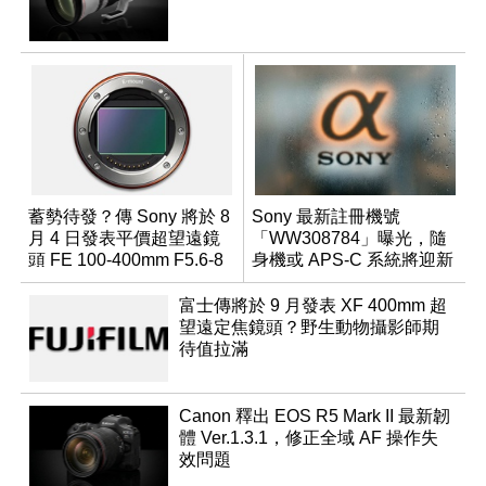
蓄勢待發？傳 Sony 將於 8
Sony 最新註冊機號
月 4 日發表平價超望遠鏡
「WW308784」曝光，隨
頭 FE 100-400mm F5.6-8
身機或 APS-C 系統將迎新
成員？
富士傳將於 9 月發表 XF 400mm 超
望遠定焦鏡頭？野生動物攝影師期
待值拉滿
Canon 釋出 EOS R5 Mark II 最新韌
體 Ver.1.3.1，修正全域 AF 操作失
效問題