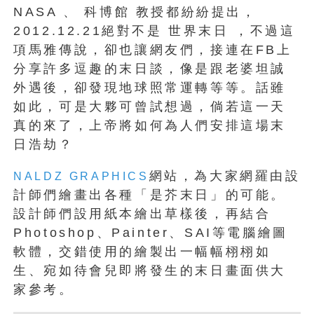
NASA 、 科博館 教授都紛紛提出，
2012.12.21絕對不是 世界末日 ，不過這
項馬雅傳說，卻也讓網友們，接連在FB上
分享許多逗趣的末日談，像是跟老婆坦誠
外遇後，卻發現地球照常運轉等等。話雖
如此，可是大夥可曾試想過，倘若這一天
真的來了，上帝將如何為人們安排這場末
日浩劫？
網站，為大家網羅由設
NALDZ GRAPHICS
計師們繪畫出各種「是芥末日」的可能。
設計師們設用紙本繪出草樣後，再結合
Photoshop、Painter、SAI等電腦繪圖
軟體，交錯使用的繪製出一幅幅栩栩如
生、宛如待會兒即將發生的末日畫面供大
家參考。