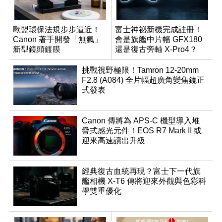
歐盟環保法規步步逼近！
富士神祕新機完成註冊！
Canon 著手開發「無氟」
會是旗艦中片幅 GFX180
新型鏡頭鍍膜
還是復古旁軸 X-Pro4？
挑戰視野極限！Tamron 12-20mm
F2.8 (A084) 全片幅超廣角變焦鏡正
式發表
Canon 傳將為 APS-C 機型導入堆
疊式感光元件！EOS R7 Mark II 或
迎來高速讀出升級
經典復古血統再現？富士下一代旗
艦相機 X-T6 傳將迎來外觀與色彩科
學雙重優化