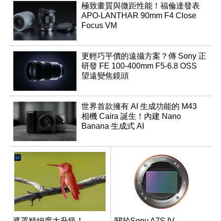
極致畫質與微距性能！福倫達發表
APO-LANTHAR 90mm F4 Close
Focus VM
更輕巧平價的遠攝方案？傳 Sony 正
研發 FE 100-400mm F5-6.8 OSS
望遠變焦鏡頭
世界首款擁有 AI 生成功能的 M43
相機 Caira 誕生！內建 Nano
Banana 生成式 AI
遮罩精細度大升級！
關於Sony A7S IV、