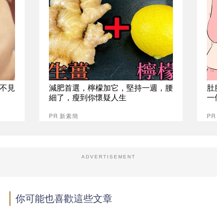
不見
減肥首選，檸檬加它，堅持一週，腰
肚
細了，瘦到你懷疑人生
一
PR 新素簡
PR
ADVERTISEMENT
你可能也喜歡這些文章