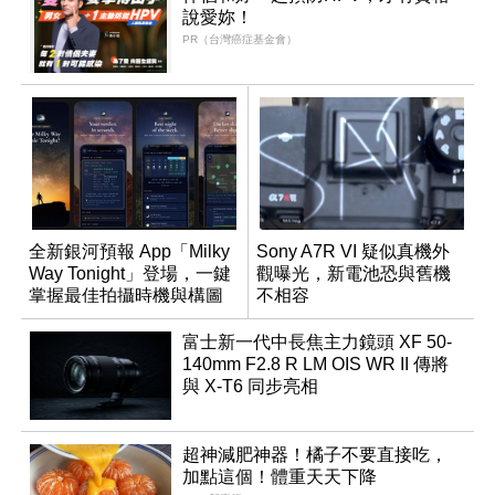
說愛妳！
PR（台灣癌症基金會）
全新銀河預報 App「Milky
Sony A7R VI 疑似真機外
Way Tonight」登場，一鍵
觀曝光，新電池恐與舊機
掌握最佳拍攝時機與構圖
不相容
富士新一代中長焦主力鏡頭 XF 50-
140mm F2.8 R LM OIS WR II 傳將
與 X-T6 同步亮相
超神減肥神器！橘子不要直接吃，
加點這個！體重天天下降