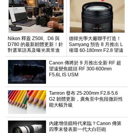
Nikon 釋蓋 Z50II、D6 與
德韓光學大廠聯手打造！
D780 的最新韌體更新！針
Samyang 預告 8 月推出 L
對選單語系及曝光異常進
接環 60-180mm F2.8 望遠
行修復
變焦鏡
Canon 傳將於 9 月推出全新 RF 超
望遠變焦鏡頭 RF 300-600mm
F5.6L IS USM
Tamron 發布 25-200mm F2.8-5.6
G2 韌體更新，廣角至中焦段微距性
能大幅升級
內建增倍鏡時代來臨？Canon 傳第
四季末發表新一代大白巨砲