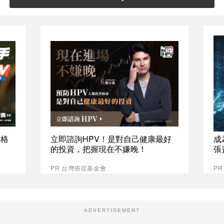
資格
立即諮詢HPV！是對自己健康最好
成
的投資，把握現在不嫌晚！
張
PR 台灣癌症基金會
P
ADVERTISEMENT