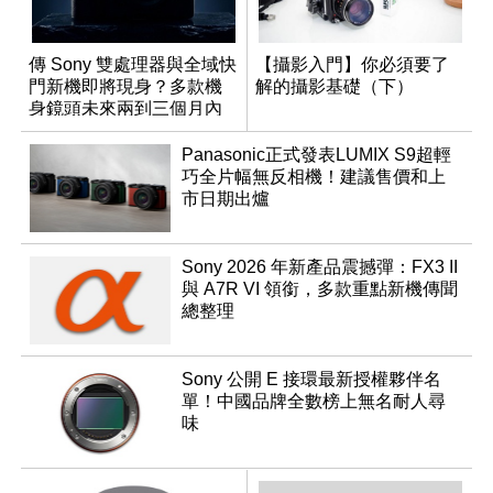
傳 Sony 雙處理器與全域快
【攝影入門】你必須要了
門新機即將現身？多款機
解的攝影基礎（下）
身鏡頭未來兩到三個月內
有望登場
Panasonic正式發表LUMIX S9超輕
巧全片幅無反相機！建議售價和上
市日期出爐
Sony 2026 年新產品震撼彈：FX3 II
與 A7R VI 領銜，多款重點新機傳聞
總整理
Sony 公開 E 接環最新授權夥伴名
單！中國品牌全數榜上無名耐人尋
味