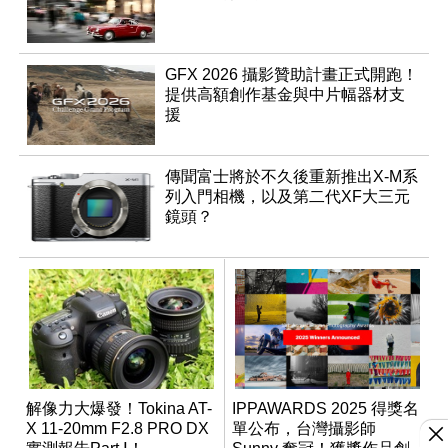
GFX 2026 攝影贊助計畫正式開跑！
提供高額創作基金與中片幅器材支
援
傳聞富士將於不久後重新推出X-M系
列入門相機，以及第二代XF大三元
鏡頭？
解像力大爆發！Tokina AT-
IPPAWARDS 2025 得獎名
X 11-20mm F2.8 PRO DX
單公布，台灣攝影師