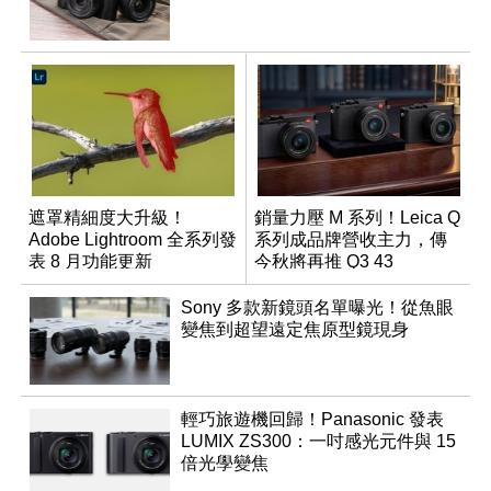
遮罩精細度大升級！
銷量力壓 M 系列！Leica Q
Adobe Lightroom 全系列發
系列成品牌營收主力，傳
表 8 月功能更新
今秋將再推 Q3 43
Monochrom
Sony 多款新鏡頭名單曝光！從魚眼
變焦到超望遠定焦原型鏡現身
輕巧旅遊機回歸！Panasonic 發表
LUMIX ZS300：一吋感光元件與 15
倍光學變焦