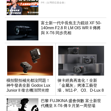
PR（台灣癌症基金會）
富士新一代中長焦主力鏡頭 XF 50-
140mm F2.8 R LM OIS WR II 傳將
與 X-T6 同步亮相
橫拍豎拍補光都沒問題！
徠卡經典再進化！全新
神牛發表全新 Godox Lux
「金屬灰」烤漆工藝登
Junior II 復古機頂閃光燈
場，M11-P、Q3、D-Lux 8
領銜換裝
巴黎 FUJIKINA 盛會倒數 富士新世
代機皇 X-T6 傳 9 月第一周登場