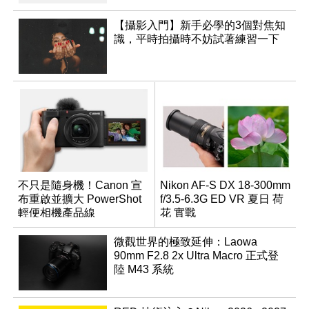
【攝影入門】新手必學的3個對焦知
識，平時拍攝時不妨試著練習一下
不只是隨身機！Canon 宣
Nikon AF-S DX 18-300mm
布重啟並擴大 PowerShot
f/3.5-6.3G ED VR 夏日 荷
輕便相機產品線
花 實戰
微觀世界的極致延伸：Laowa
90mm F2.8 2x Ultra Macro 正式登
陸 M43 系統