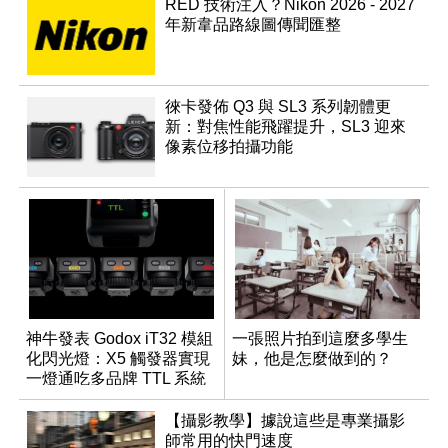
RED 技術注入？Nikon 2026 - 2027
年新韋品路線圖傳聞匯整
徠卡發佈 Q3 與 SL3 系列韌體更
新：對焦性能飛躍提升，SL3 迎來
像素位移拍攝功能
神牛發表 Godox iT32 模組
一張照片拍到這麼多學生
化閃光燈：X5 觸發器實現
妹，他是怎麼做到的？
一燈通吃多品牌 TTL 系統
【攝影教學】據說這些是專業攝影
師常用的快門速度