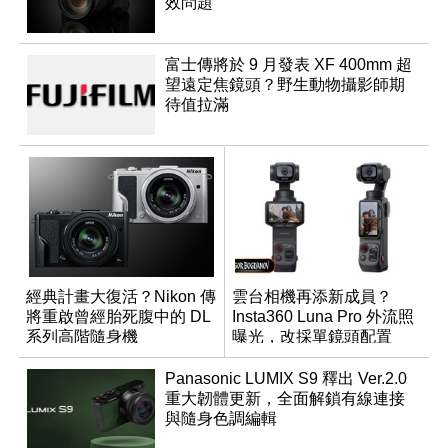
效問題
富士傳將於 9 月發表 XF 400mm 超
望遠定焦鏡頭？野生動物攝影師期
待值拉滿
經典計畫大復活？Nikon 傳
雲台相機再添新成員？
將重啟曾經胎死腹中的 DL
Insta360 Luna Pro 外流照
系列高階隨身機
曝光，改採單鏡頭配置
Panasonic LUMIX S9 釋出 Ver.2.0
重大韌體更新，全面解鎖有線連接
與隨身色調編輯