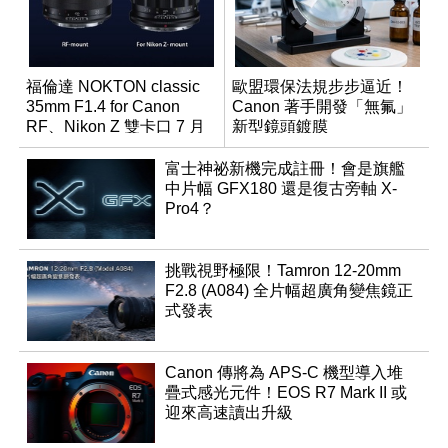
福倫達 NOKTON classic
歐盟環保法規步步逼近！
35mm F1.4 for Canon
Canon 著手開發「無氟」
RF、Nikon Z 雙卡口 7 月
新型鏡頭鍍膜
同步登台
富士神祕新機完成註冊！會是旗艦
中片幅 GFX180 還是復古旁軸 X-
Pro4？
挑戰視野極限！Tamron 12-20mm
F2.8 (A084) 全片幅超廣角變焦鏡正
式發表
Canon 傳將為 APS-C 機型導入堆
疊式感光元件！EOS R7 Mark II 或
迎來高速讀出升級