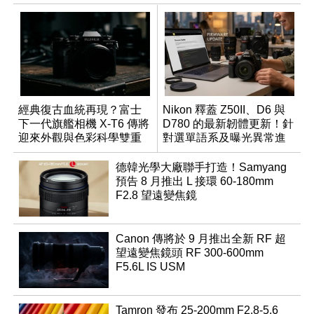
經典復古血統再現？富士
Nikon 釋蓋 Z50II、D6 與
下一代旗艦相機 X-T6 傳將
D780 的最新韌體更新！針
迎來外觀與色彩科學雙重
對選單語系及曝光異常進
優化
行修復
德韓光學大廠聯手打造！Samyang
預告 8 月推出 L 接環 60-180mm
F2.8 望遠變焦鏡
Canon 傳將於 9 月推出全新 RF 超
望遠變焦鏡頭 RF 300-600mm
F5.6L IS USM
Tamron 發布 25-200mm F2.8-5.6