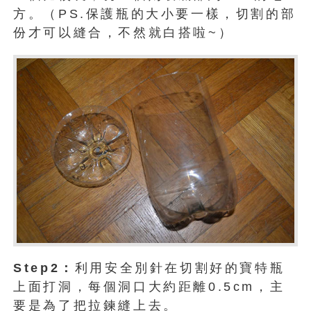
方。（PS.保護瓶的大小要一樣，切割的部
份才可以縫合，不然就白搭啦~）
Step2：
利用安全別針在切割好的寶特瓶
上面打洞，每個洞口大約距離0.5cm，主
要是為了把拉鍊縫上去。