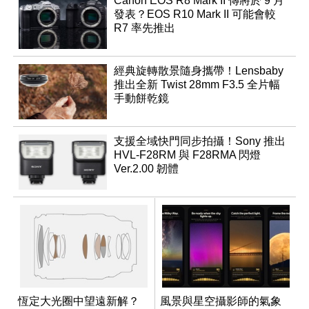
Canon EOS R8 Mark II 傳將於 9 月
發表？EOS R10 Mark II 可能會較
R7 率先推出
經典旋轉散景隨身攜帶！Lensbaby
推出全新 Twist 28mm F3.5 全片幅
手動餅乾鏡
支援全域快門同步拍攝！Sony 推出
HVL-F28RM 與 F28RMA 閃燈
Ver.2.00 韌體
恆定大光圈中望遠新解？
風景與星空攝影師的氣象