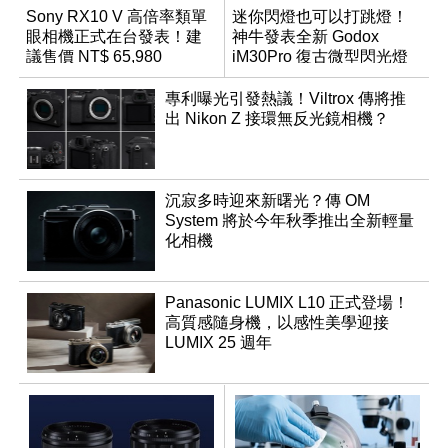
Sony RX10 V 高倍率類單
迷你閃燈也可以打跳燈！
眼相機正式在台發表！建
神牛發表全新 Godox
議售價 NT$ 65,980
iM30Pro 復古微型閃光燈
專利曝光引發熱議！Viltrox 傳將推
出 Nikon Z 接環無反光鏡相機？
沉寂多時迎來新曙光？傳 OM
System 將於今年秋季推出全新輕量
化相機
Panasonic LUMIX L10 正式登場！
高質感隨身機，以感性美學迎接
LUMIX 25 週年