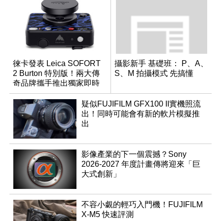
徠卡發表 Leica SOFORT
攝影新手 基礎班： P、A、
2 Burton 特別版！兩大傳
S、M 拍攝模式 先搞懂
奇品牌攜手推出獨家即時
成像相機
疑似FUJIFILM GFX100 II實機照流
出！同時可能會有新的軟片模擬推
出
影像產業的下一個震撼？Sony
2026-2027 年度計畫傳將迎來「巨
大式創新」
不容小覷的輕巧入門機！FUJIFILM
X-M5 快速評測