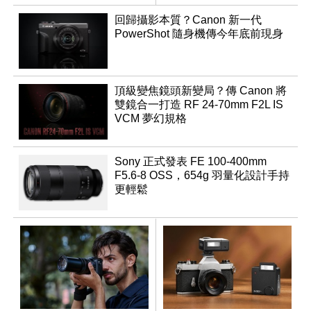
鏡
回歸攝影本質？Canon 新一代
PowerShot 隨身機傳今年底前現身
頂級變焦鏡頭新變局？傳 Canon 將
雙鏡合一打造 RF 24-70mm F2L IS
VCM 夢幻規格
Sony 正式發表 FE 100-400mm
F5.6-8 OSS，654g 羽量化設計手持
更輕鬆