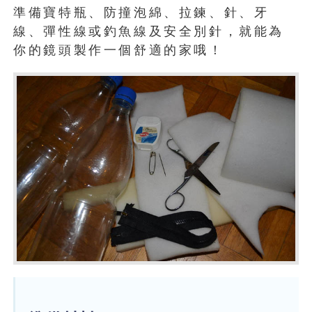
準備寶特瓶、防撞泡綿、拉鍊、針、牙
線、彈性線或釣魚線及安全別針，就能為
你的鏡頭製作一個舒適的家哦！