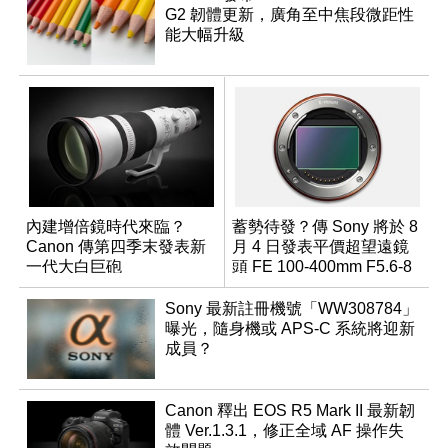
G2 韌體更新，廣角至中焦段微距性
能大幅升級
內建增倍鏡時代來臨？
蓄勢待發？傳 Sony 將於 8
Canon 傳第四季末發表新
月 4 日發表平價超望遠鏡
一代大白巨砲
頭 FE 100-400mm F5.6-8
Sony 最新註冊機號「WW308784」
曝光，隨身機或 APS-C 系統將迎新
成員？
Canon 釋出 EOS R5 Mark II 最新韌
體 Ver.1.3.1，修正全域 AF 操作失