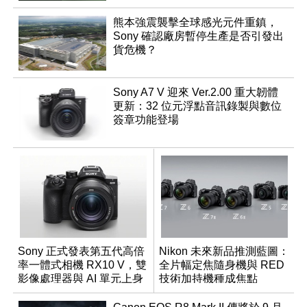
熊本強震襲擊全球感光元件重鎮，
Sony 確認廠房暫停生產是否引發出
貨危機？
Sony A7 V 迎來 Ver.2.00 重大韌體
更新：32 位元浮點音訊錄製與數位
簽章功能登場
Sony 正式發表第五代高倍
Nikon 未來新品推測藍圖：
率一體式相機 RX10 V，雙
全片幅定焦隨身機與 RED
影像處理器與 AI 單元上身
技術加持機種成焦點