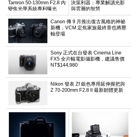
Tamron 50-130mm F2.8 內
決策利器：專業解讀光影
變焦光學系統專利曝光
與雲層的智慧
App「Atmos」登場
Canon 傳 9 月推出復古風格的神祕
新機，VCM 定焦家族最終章也將壓
軸登場
Sony 正式在台發表 Cinema Line
FX5 全片幅電影攝影機，建議售價
NT$144,980
Nikon 發表 Zf 銀色專用延伸握把與
Z 70-200mm F2.8 II 最新韌體更新