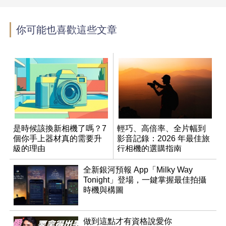
你可能也喜歡這些文章
是時候該換新相機了嗎？7
輕巧、高倍率、全片幅到
個你手上器材真的需要升
影音記錄：2026 年最佳旅
級的理由
行相機的選購指南
全新銀河預報 App「Milky Way
Tonight」登場，一鍵掌握最佳拍攝
時機與構圖
做到這點才有資格說愛你