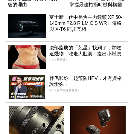
級的理由
掌握最佳拍攝時機與構圖
富士新一代中長焦主力鏡頭 XF 50-
140mm F2.8 R LM OIS WR II 傳將
與 X-T6 同步亮相
腹部脂肪的「剋星」找到了，常吃
這幾物，吃走大肚囊，瘦出小蠻腰
PR（新素簡）
伴侶和妳一起預防HPV，才有資格
說愛妳！
PR（台灣癌症基金會）