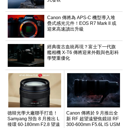
Canon 傳將為 APS-C 機型導入堆
疊式感光元件！EOS R7 Mark II 或
迎來高速讀出升級
經典復古血統再現？富士下一代旗
艦相機 X-T6 傳將迎來外觀與色彩科
學雙重優化
德韓光學大廠聯手打造！
Canon 傳將於 9 月推出全
Samyang 預告 8 月推出 L
新 RF 超望遠變焦鏡頭 RF
接環 60-180mm F2.8 望遠
300-600mm F5.6L IS USM