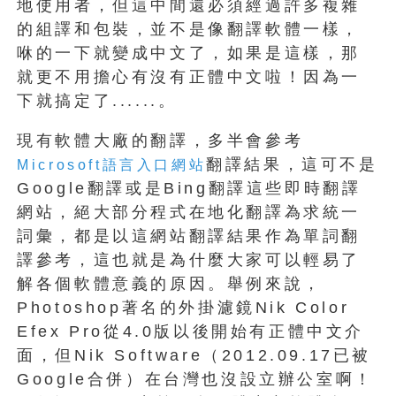
地使用者，但這中間還必須經過許多複雜
的組譯和包裝，並不是像翻譯軟體一樣，
咻的一下就變成中文了，如果是這樣，那
就更不用擔心有沒有正體中文啦！因為一
下就搞定了......。
現有軟體大廠的翻譯，多半會參考
翻譯結果，這可不是
Microsoft語言入口網站
Google翻譯或是Bing翻譯這些即時翻譯
網站，絕大部分程式在地化翻譯為求統一
詞彙，都是以這網站翻譯結果作為單詞翻
譯參考，這也就是為什麼大家可以輕易了
解各個軟體意義的原因。舉例來說，
Photoshop著名的外掛濾鏡Nik Color
Efex Pro從4.0版以後開始有正體中文介
面，但Nik Software（2012.09.17已被
Google合併）在台灣也沒設立辦公室啊！