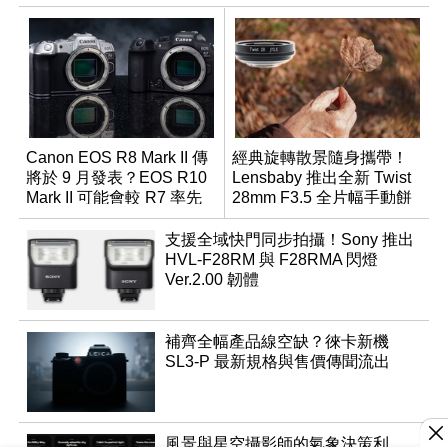
Canon EOS R8 Mark II 傳
經典旋轉散景隨身攜帶！
將於 9 月發表？EOS R10
Lensbaby 推出全新 Twist
Mark II 可能會較 R7 率先
28mm F3.5 全片幅手動餅
推出
乾鏡
支援全域快門同步拍攝！Sony 推出
HVL-F28RM 與 F28RMA 閃燈
Ver.2.00 韌體
補齊全幅產品線空缺？徠卡新機
SL3-P 最新規格與售價傳聞流出
風景與星空攝影師的氣象決策利