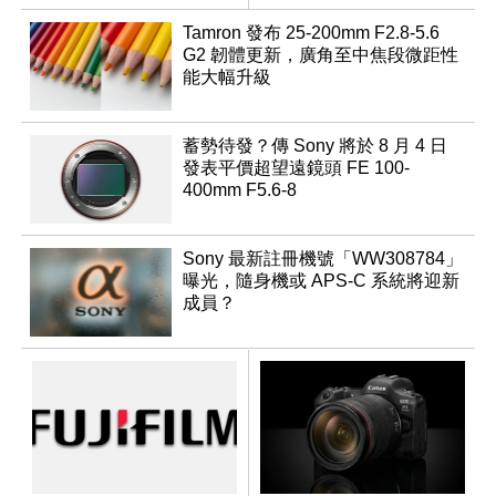
變焦鏡
Tamron 發布 25-200mm F2.8-5.6
G2 韌體更新，廣角至中焦段微距性
能大幅升級
蓄勢待發？傳 Sony 將於 8 月 4 日
發表平價超望遠鏡頭 FE 100-
400mm F5.6-8
Sony 最新註冊機號「WW308784」
曝光，隨身機或 APS-C 系統將迎新
成員？