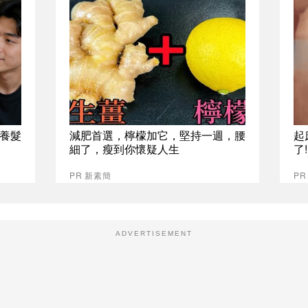
養髮
減肥首選，檸檬加它，堅持一週，腰
起
細了，瘦到你懷疑人生
了
PR 新素簡
PR
ADVERTISEMENT