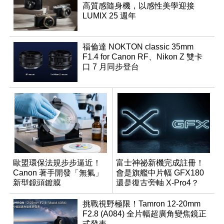
高質感隨身機，以感性美學迎接
LUMIX 25 週年
福倫達 NOKTON classic 35mm
F1.4 for Canon RF、Nikon Z 雙卡
口 7 月同步登台
歐盟環保法規步步逼近！
富士神祕新機完成註冊！
Canon 著手開發「無氟」
會是旗艦中片幅 GFX180
新型鏡頭鍍膜
還是復古旁軸 X-Pro4？
挑戰視野極限！Tamron 12-20mm
F2.8 (A084) 全片幅超廣角變焦鏡正
式發表