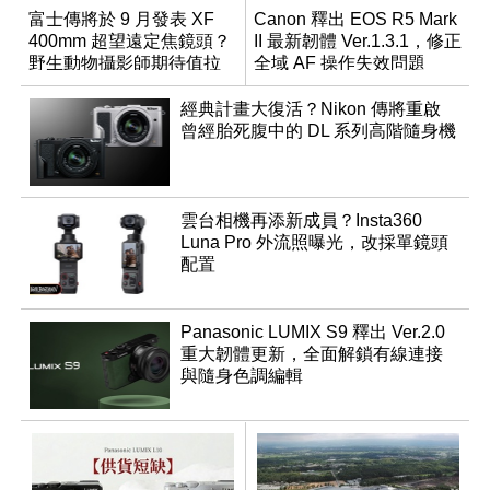
富士傳將於 9 月發表 XF
Canon 釋出 EOS R5 Mark
400mm 超望遠定焦鏡頭？
II 最新韌體 Ver.1.3.1，修正
野生動物攝影師期待值拉
全域 AF 操作失效問題
滿
經典計畫大復活？Nikon 傳將重啟
曾經胎死腹中的 DL 系列高階隨身機
雲台相機再添新成員？Insta360
Luna Pro 外流照曝光，改採單鏡頭
配置
Panasonic LUMIX S9 釋出 Ver.2.0
重大韌體更新，全面解鎖有線連接
與隨身色調編輯