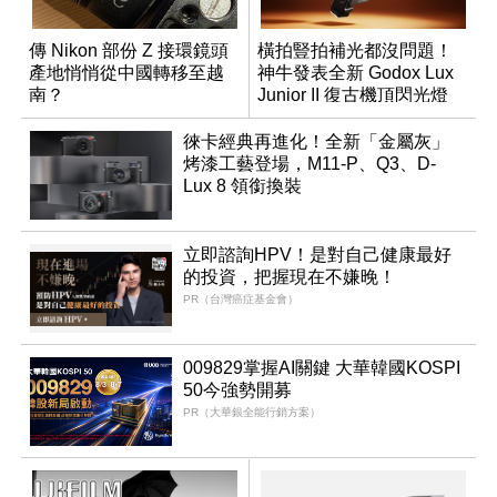
傳 Nikon 部份 Z 接環鏡頭
橫拍豎拍補光都沒問題！
產地悄悄從中國轉移至越
神牛發表全新 Godox Lux
南？
Junior II 復古機頂閃光燈
徠卡經典再進化！全新「金屬灰」
烤漆工藝登場，M11-P、Q3、D-
Lux 8 領銜換裝
立即諮詢HPV！是對自己健康最好
的投資，把握現在不嫌晚！
PR（台灣癌症基金會）
009829掌握AI關鍵 大華韓國KOSPI
50今強勢開募
PR（大華銀全能行銷方案）