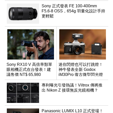
Sony 正式發表 FE 100-400mm
F5.6-8 OSS，654g 羽量化設計手持
更輕鬆
Sony RX10 V 高倍率類單
迷你閃燈也可以打跳燈！
眼相機正式在台發表！建
神牛發表全新 Godox
議售價 NT$ 65,980
iM30Pro 復古微型閃光燈
專利曝光引發熱議！Viltrox 傳將推
出 Nikon Z 接環無反光鏡相機？
Panasonic LUMIX L10 正式登場！