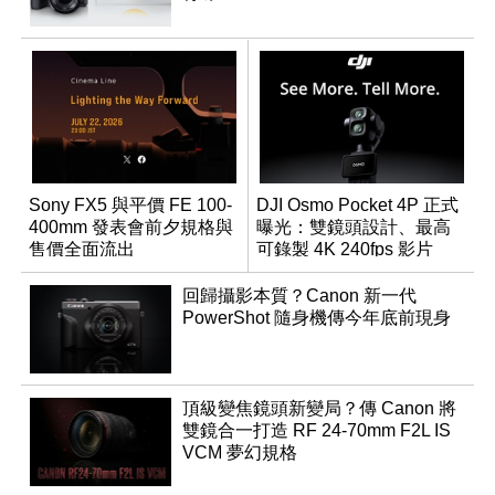
Sony FX5 與平價 FE 100-
DJI Osmo Pocket 4P 正式
400mm 發表會前夕規格與
曝光：雙鏡頭設計、最高
售價全面流出
可錄製 4K 240fps 影片
回歸攝影本質？Canon 新一代
PowerShot 隨身機傳今年底前現身
頂級變焦鏡頭新變局？傳 Canon 將
雙鏡合一打造 RF 24-70mm F2L IS
VCM 夢幻規格