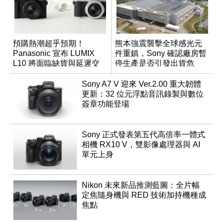
預購熱潮超乎預期！
熊本強震襲擊全球感光元
Panasonic 宣布 LUMIX
件重鎮，Sony 確認廠房暫
L10 將面臨缺貨與延遲交
停生產是否引發出貨危
貨時間
機？
Sony A7 V 迎來 Ver.2.00 重大韌體
更新：32 位元浮點音訊錄製與數位
簽章功能登場
Sony 正式發表第五代高倍率一體式
相機 RX10 V，雙影像處理器與 AI
單元上身
Nikon 未來新品推測藍圖：全片幅
定焦隨身機與 RED 技術加持機種成
焦點