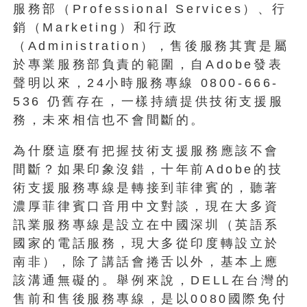
服務部（Professional Services）、行
銷（Marketing）和行政
（Administration），售後服務其實是屬
於專業服務部負責的範圍，自Adobe發表
聲明以來，24小時服務專線 0800-666-
536 仍舊存在，一樣持續提供技術支援服
務，未來相信也不會間斷的。
為什麼這麼有把握技術支援服務應該不會
間斷？如果印象沒錯，十年前Adobe的技
術支援服務專線是轉接到菲律賓的，聽著
濃厚菲律賓口音用中文對談，現在大多資
訊業服務專線是設立在中國深圳（英語系
國家的電話服務，現大多從印度轉設立於
南非），除了講話會捲舌以外，基本上應
該溝通無礙的。舉例來說，DELL在台灣的
售前和售後服務專線，是以0080國際免付