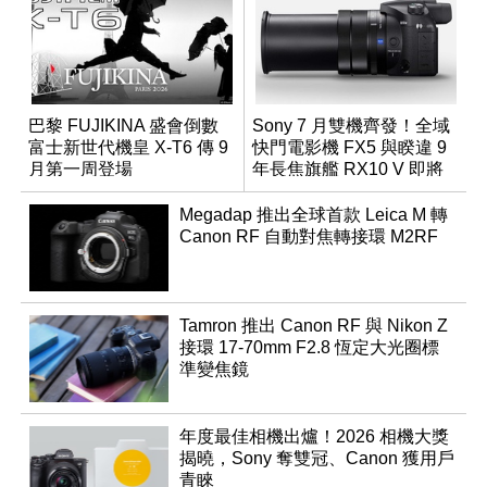
巴黎 FUJIKINA 盛會倒數
Sony 7 月雙機齊發！全域
富士新世代機皇 X-T6 傳 9
快門電影機 FX5 與睽違 9
月第一周登場
年長焦旗艦 RX10 V 即將
登場
Megadap 推出全球首款 Leica M 轉
Canon RF 自動對焦轉接環 M2RF
Tamron 推出 Canon RF 與 Nikon Z
接環 17-70mm F2.8 恆定大光圈標
準變焦鏡
年度最佳相機出爐！2026 相機大獎
揭曉，Sony 奪雙冠、Canon 獲用戶
青睞