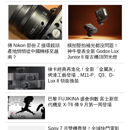
傳 Nikon 部份 Z 接環鏡頭
橫拍豎拍補光都沒問題！
產地悄悄從中國轉移至越
神牛發表全新 Godox Lux
南？
Junior II 復古機頂閃光燈
徠卡經典再進化！全新「金屬灰」
烤漆工藝登場，M11-P、Q3、D-
Lux 8 領銜換裝
巴黎 FUJIKINA 盛會倒數 富士新世
代機皇 X-T6 傳 9 月第一周登場
Sony 7 月雙機齊發！全域快門電影