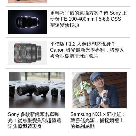
更輕巧平價的遠攝方案？傳 Sony 正
研發 FE 100-400mm F5-6.8 OSS
望遠變焦鏡頭
平價版 F1.2 人像鏡即將現身？
Canon 曝光最新光學專利，將導入
複合型樹脂非球面鏡片
Sony 多款新鏡頭名單曝
Samsung NX1 x 郭小紅：
光！從魚眼變焦到超望遠
戰勝低光源，捕捉婚禮上
定焦原型鏡現身
的每刻感動