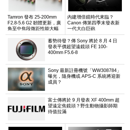
Tamron 發布 25-200mm
內建增倍鏡時代來臨？
F2.8-5.6 G2 韌體更新，廣
Canon 傳第四季末發表新
角至中焦段微距性能大幅
一代大白巨砲
升級
蓄勢待發？傳 Sony 將於 8 月 4 日
發表平價超望遠鏡頭 FE 100-
400mm F5.6-8
Sony 最新註冊機號「WW308784」
曝光，隨身機或 APS-C 系統將迎新
成員？
富士傳將於 9 月發表 XF 400mm 超
望遠定焦鏡頭？野生動物攝影師期
待值拉滿