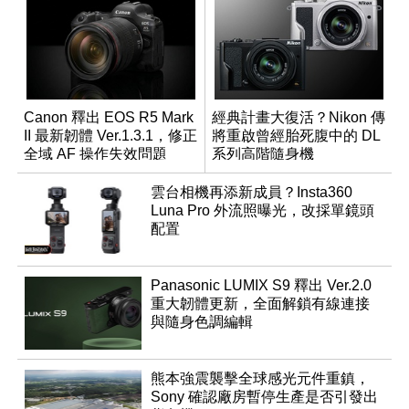
Canon 釋出 EOS R5 Mark
經典計畫大復活？Nikon 傳
II 最新韌體 Ver.1.3.1，修正
將重啟曾經胎死腹中的 DL
全域 AF 操作失效問題
系列高階隨身機
雲台相機再添新成員？Insta360
Luna Pro 外流照曝光，改採單鏡頭
配置
Panasonic LUMIX S9 釋出 Ver.2.0
重大韌體更新，全面解鎖有線連接
與隨身色調編輯
熊本強震襲擊全球感光元件重鎮，
Sony 確認廠房暫停生產是否引發出