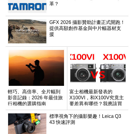
革？
GFX 2026 攝影贊助計畫正式開跑！
提供高額創作基金與中片幅器材支
援
輕巧、高倍率、全片幅到
富士相機最新發表的
影音記錄：2026 年最佳旅
X100VI，和X100V究竟主
行相機的選購指南
要差異有哪些？我應該買
哪一台？
標準視角下的攝影樂趣！Leica Q3
43 快速評測