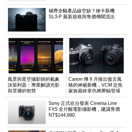
補齊全幅產品線空缺？徠卡新機
SL3-P 最新規格與售價傳聞流出
風景與星空攝影師的氣象
Canon 傳 9 月推出復古風
決策利器：專業解讀光影
格的神祕新機，VCM 定焦
與雲層的智慧
家族最終章也將壓軸登場
App「Atmos」登場
Sony 正式在台發表 Cinema Line
FX5 全片幅電影攝影機，建議售價
NT$144,980