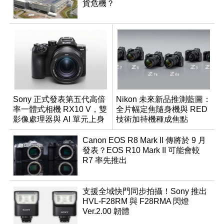
貨危機？
Sony 正式發表第五代高倍
Nikon 未來新品推測藍圖：
率一體式相機 RX10 V，雙
全片幅定焦隨身機與 RED
影像處理器與 AI 單元上身
技術加持機種成焦點
Canon EOS R8 Mark II 傳將於 9 月
發表？EOS R10 Mark II 可能會較
R7 率先推出
支援全域快門同步拍攝！Sony 推出
HVL-F28RM 與 F28RMA 閃燈
Ver.2.00 韌體