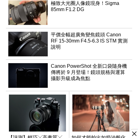
極致大光圈人像鏡現身！Sigma
85mm F1.2 DG
平價全幅超廣角變焦鏡頭 Canon
RF 15-30mm F4.5-6.3 IS STM 實測
說明
Canon PowerShot 全新口袋隨身機
傳將於 9 月登場！鏡頭規格與運算
攝影升級成為焦點
【評測】輕巧╳高畫質╳
如何才能拍出如奶油般化