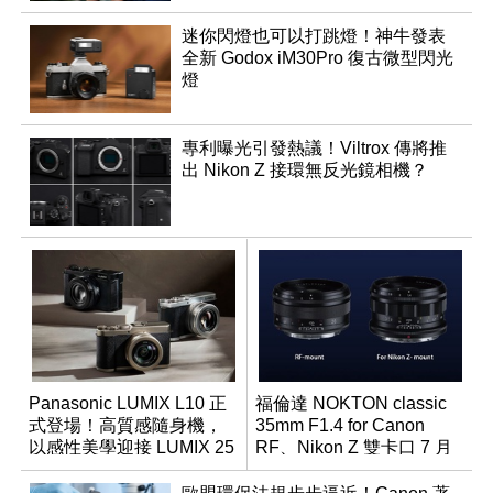
迷你閃燈也可以打跳燈！神牛發表
全新 Godox iM30Pro 復古微型閃光
燈
專利曝光引發熱議！Viltrox 傳將推
出 Nikon Z 接環無反光鏡相機？
Panasonic LUMIX L10 正
福倫達 NOKTON classic
式登場！高質感隨身機，
35mm F1.4 for Canon
以感性美學迎接 LUMIX 25
RF、Nikon Z 雙卡口 7 月
週年
同步登台