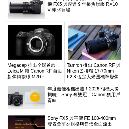
機 FX5 與睽違 9 年長焦旗艦 RX10
V 即將登場
Megadap 推出全球首款
Tamron 推出 Canon RF 與
Leica M 轉 Canon RF 自動
Nikon Z 接環 17-70mm
對焦轉接環 M2RF
F2.8 恆定大光圈標準變焦
鏡
年度最佳相機出爐！2026 相機大獎
揭曉，Sony 奪雙冠、Canon 獲用戶
青睞
Sony FX5 與平價 FE 100-400mm
發表會前夕規格與售價全面流出