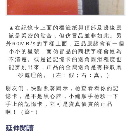
▲在記憶卡上面的標籤紙與頂部及邊緣應
該是緊密的貼合，但仿冒品並非如此。另
外60MB/s的字樣上面，正品應該會有一個
小小的星號，而仿冒品的商標字樣會較為
不清楚。或是從記憶卡的邊角圓滑程度也
能辨別出來，正品的金屬邊角是有採取磨
砂處理的。（左：假；右：真。）
朋友們，快點照著圖示，檢查看看你的記
憶卡，是不是黑心牌，小編順手檢驗一下
手上的記憶卡，它可是貨真價實的正品
啊！（淚~）
延伸閱讀