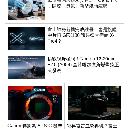
歐盟環保法規步步逼近！Canon 著
手開發「無氟」新型鏡頭鍍膜
富士神祕新機完成註冊！會是旗艦
中片幅 GFX180 還是復古旁軸 X-
Pro4？
挑戰視野極限！Tamron 12-20mm
F2.8 (A084) 全片幅超廣角變焦鏡正
式發表
Canon 傳將為 APS-C 機型
經典復古血統再現？富士