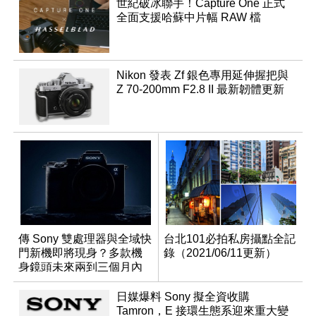
世紀破冰聯手！Capture One 正式
全面支援哈蘇中片幅 RAW 檔
Nikon 發表 Zf 銀色專用延伸握把與
Z 70-200mm F2.8 II 最新韌體更新
傳 Sony 雙處理器與全域快
台北101必拍私房攝點全記
門新機即將現身？多款機
錄（2021/06/11更新）
身鏡頭未來兩到三個月內
有望登場
日媒爆料 Sony 擬全資收購
Tamron，E 接環生態系迎來重大變