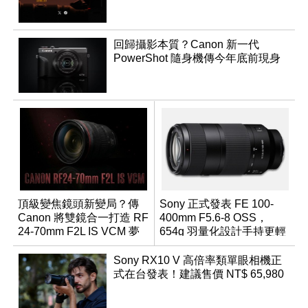
回歸攝影本質？Canon 新一代
PowerShot 隨身機傳今年底前現身
頂級變焦鏡頭新變局？傳
Sony 正式發表 FE 100-
Canon 將雙鏡合一打造 RF
400mm F5.6-8 OSS，
24-70mm F2L IS VCM 夢
654g 羽量化設計手持更輕
幻規格
鬆
Sony RX10 V 高倍率類單眼相機正
式在台發表！建議售價 NT$ 65,980