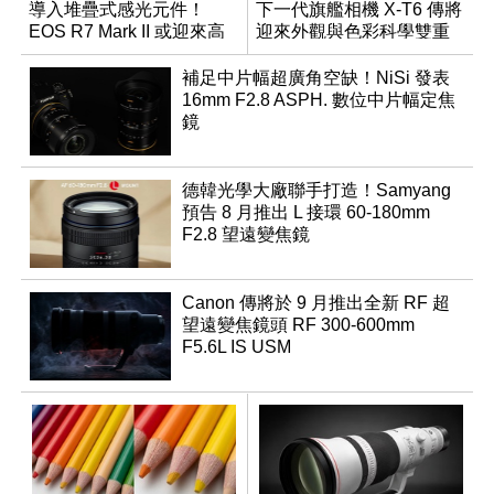
導入堆疊式感光元件！
下一代旗艦相機 X-T6 傳將
EOS R7 Mark II 或迎來高
迎來外觀與色彩科學雙重
速讀出升級
優化
補足中片幅超廣角空缺！NiSi 發表
16mm F2.8 ASPH. 數位中片幅定焦
鏡
德韓光學大廠聯手打造！Samyang
預告 8 月推出 L 接環 60-180mm
F2.8 望遠變焦鏡
Canon 傳將於 9 月推出全新 RF 超
望遠變焦鏡頭 RF 300-600mm
F5.6L IS USM