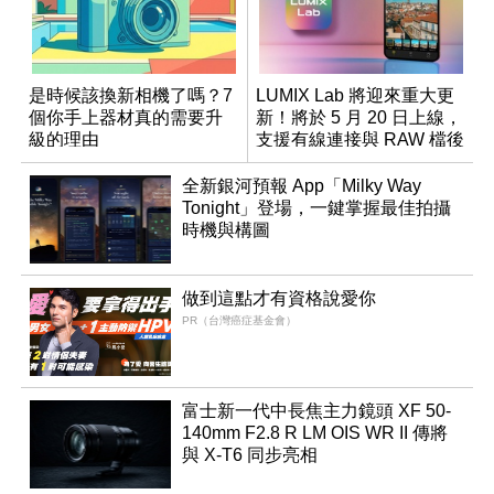
是時候該換新相機了嗎？7
LUMIX Lab 將迎來重大更
個你手上器材真的需要升
新！將於 5 月 20 日上線，
級的理由
支援有線連接與 RAW 檔後
製
全新銀河預報 App「Milky Way
Tonight」登場，一鍵掌握最佳拍攝
時機與構圖
做到這點才有資格說愛你
PR（台灣癌症基金會）
富士新一代中長焦主力鏡頭 XF 50-
140mm F2.8 R LM OIS WR II 傳將
與 X-T6 同步亮相