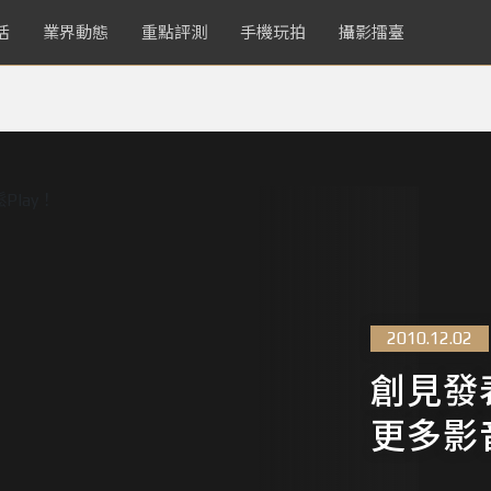
活
業界動態
重點評測
手機玩拍
攝影擂臺
2010.12.02
創見發
更多影