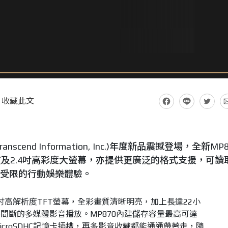
收藏此文
end Information, Inc.)年度新品震撼登場，全新MP8
及2.4吋高彩度大螢幕，亦提供更廣泛的格式支援，可讀
不受限的行動娛樂體驗。
.4吋高解析度TFT螢幕，全彩畫質清晰明亮，加上長達22小
間斷的多媒體影音播放。MP870內建儲存容量最高可達
/microSDHC記憶卡插槽，再多影音收藏都能通通帶著走，隨