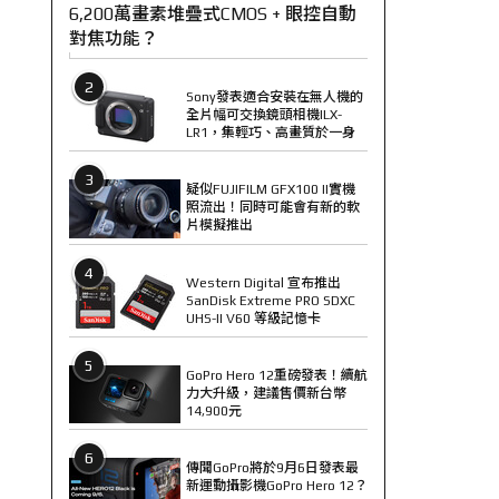
6,200萬畫素堆疊式CMOS + 眼控自動
對焦功能？
2
Sony發表適合安裝在無人機的
全片幅可交換鏡頭相機ILX-
LR1，集輕巧、高畫質於一身
3
疑似FUJIFILM GFX100 II實機
照流出！同時可能會有新的軟
片模擬推出
4
Western Digital 宣布推出
SanDisk Extreme PRO SDXC
UHS-II V60 等級記憶卡
5
GoPro Hero 12重磅發表！續航
力大升級，建議售價新台幣
14,900元
6
傳聞GoPro將於9月6日發表最
新運動攝影機GoPro Hero 12？