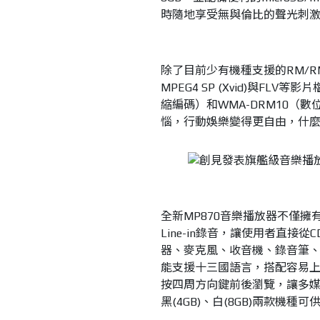
時隨地享受無與倫比的聲光刺
除了目前少有機種支援的RM/R
MPEG4 SP (Xvid)與FLV
縮編碼）和WMA-DRM10（
惱，行動娛樂變得更自由，什
全新MP870音樂播放器不僅
Line-in錄音，讓使用者直
器、麥克風、收音機、錄音筆
能支援十三國語言，搭配容易
按四周方向鍵前後瀏覽，讓多媒
黑(4GB)、白(8GB)兩款機