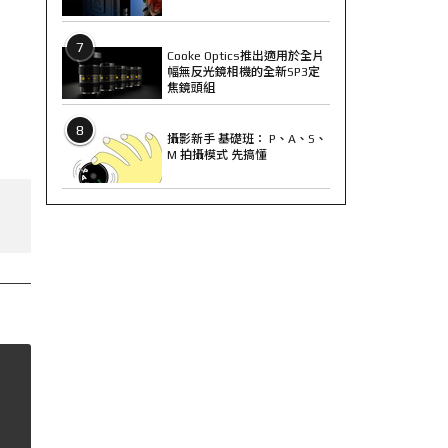
7
Cooke Optics推出適用於全片
幅無反光鏡相機的全新SP3定
焦鏡頭組
8
攝影新手 基礎班： P、A、S、
M 拍攝模式 先搞懂