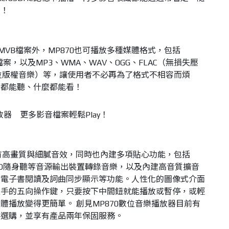
激！
MVB檔案外，MP870也可播放多種媒體格式，包括
等影片檔案，以及MP3、WMA、WAV、OGG、FLAC（無損失壓
數位版權音樂）等，讓使用者不必再為了格式不相容而煩
麼都能聽、什麼都能看！
擁有高畫質與細膩音效，同時也內建多項貼心功能，包括
接從CD隨身聽等音源輸出裝置轉錄音樂，以及內建高音質擴音
、電子書閱讀及詞曲同步顯示等功能。人性化的圖像式介面
上手的五向操作鍵，只要按下中間鈕就能播放或暫停，或輕
體播放變得更簡單。 創見MP870數位音樂播放器目前有
種可供選購，並享有產品兩年保固服務。