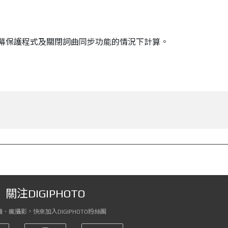
螢幕保護程式及關閉詞曲同步功能的情況下計算。
關注DIGIPHOTO
、瘋攝影，快來加入DIGIPHOTO粉絲團