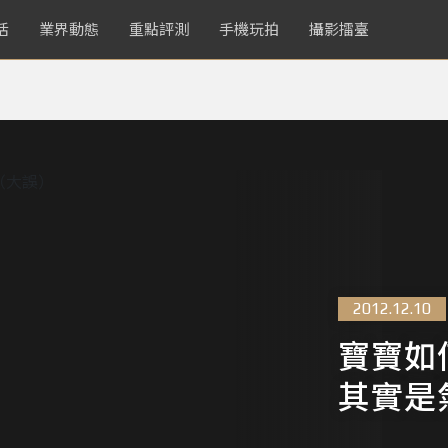
活
業界動態
重點評測
手機玩拍
攝影擂臺
2012.12.10
寶寶如
其實是