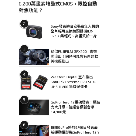
6,200萬畫素堆疊式CMOS + 眼控自動
對焦功能？
2
Sony發表適合安裝在無人機的
全片幅可交換鏡頭相機ILX-
LR1，集輕巧、高畫質於一身
3
疑似FUJIFILM GFX100 II實機
照流出！同時可能會有新的軟
片模擬推出
4
Western Digital 宣布推出
SanDisk Extreme PRO SDXC
UHS-II V60 等級記憶卡
5
GoPro Hero 12重磅發表！續航
力大升級，建議售價新台幣
14,900元
6
傳聞GoPro將於9月6日發表最
新運動攝影機GoPro Hero 12？