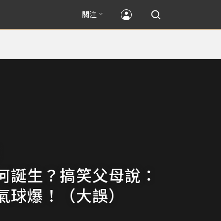
關注
何誕生？搞笑父母說：
氣球爆！（大誤）