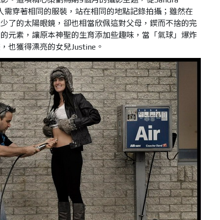
定兩人需穿著相同的服裝，站在相同的地點記錄拍攝；雖然在
上少了的太陽眼鏡，卻也相當欣佩這對父母，鍥而不捨的完
」的元素，讓原本神聖的生育添加些趣味，當「氣球」爆炸
也獲得漂亮的女兒Justine。