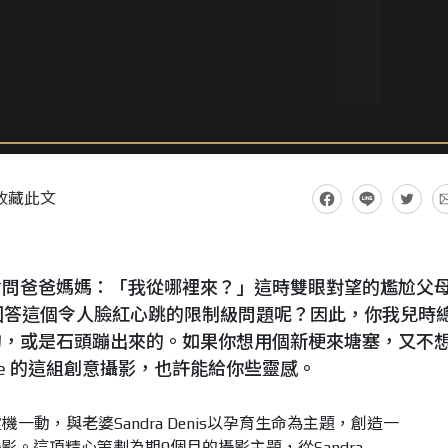
收藏此文
會問爸爸媽媽：「我從哪裡來？」這時雙眼對望的尷尬父
回答這個令人臉紅心跳的限制級問題呢？因此，你我兒時
的，或是石頭蹦出來的。如果你想用個新梗來塘塞，又不
aroche 的這組創意攝影，也許能給你些靈感。
he 靈機一動，與老婆Sandra Denis以孕育生命為主題，創造一
。這項精心策劃為期9個月的攝影主題，從Sandra