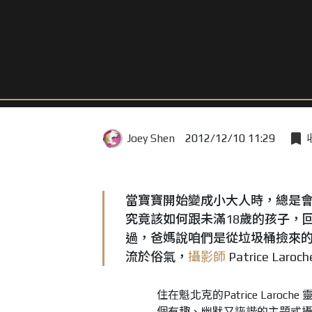
Joey Shen
2012/12/10 11:29
當寶寶開始變成小大人時，總是
究竟該如何跟未滿18歲的孩子，
過，爸媽說咱們是從垃圾桶撿來
流於俗氣，
攝影師
Patrice L
住在魁北克的Patrice Laroc
個有趣、幽默又詼諧的主題式攝影