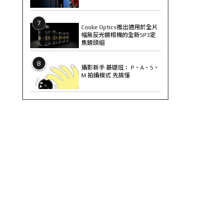
7
Cooke Optics推出適用於全片
幅無反光鏡相機的全新SP3定
焦鏡頭組
8
攝影新手 基礎班： P、A、S、
M 拍攝模式 先搞懂