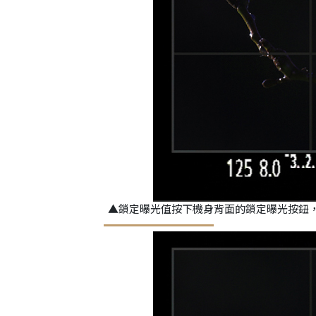
▲鎖定曝光值按下機身背面的鎖定曝光按鈕