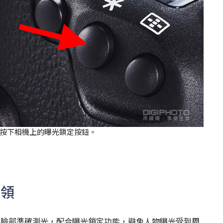
按下相機上的曝光鎖定按鈕。
要領
的臉部準確測光，配合曝光鎖定功能，避免人物曝光受到周