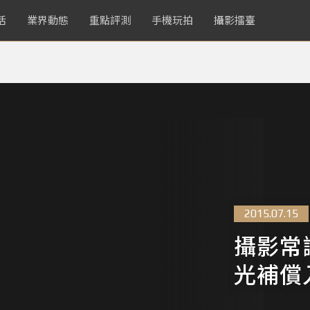
活
業界動態
重點評測
手機玩拍
攝影擂臺
2015.07.15
攝影常
光補償