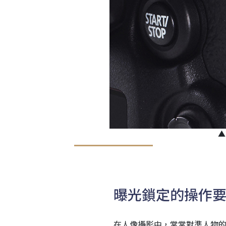
▲
曝光鎖定的操作
在人像攝影中，常常對準人物