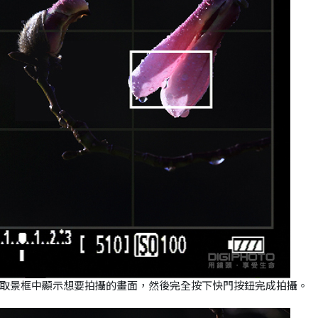
取景框中顯示想要拍攝的畫面，然後完全按下快門按鈕完成拍攝。