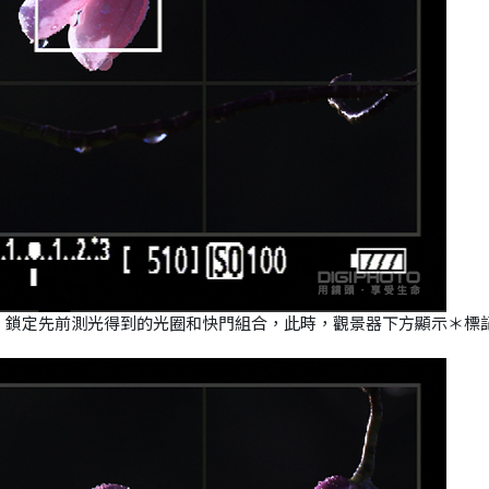
，鎖定先前測光得到的光圈和快門組合，此時，觀景器下方顯示＊標