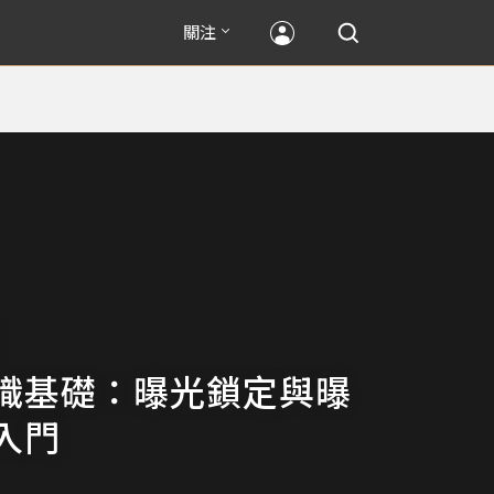
關注
識基礎：曝光鎖定與曝
入門