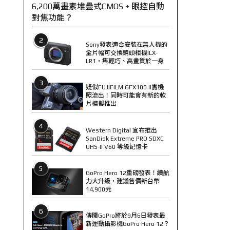
6,200萬畫素堆疊式CMOS + 眼控自動
對焦功能？
2
Sony發表適合安裝在無人機的
全片幅可交換鏡頭相機ILX-
LR1，集輕巧、高畫質於一身
3
疑似FUJIFILM GFX100 II實機
照流出！同時可能會有新的軟
片模擬推出
4
Western Digital 宣布推出
SanDisk Extreme PRO SDXC
UHS-II V60 等級記憶卡
5
GoPro Hero 12重磅發表！續航
力大升級，建議售價新台幣
14,900元
6
傳聞GoPro將於9月6日發表最
新運動攝影機GoPro Hero 12？