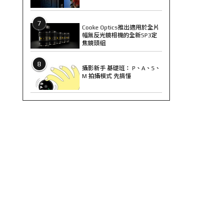
7
Cooke Optics推出適用於全片
幅無反光鏡相機的全新SP3定
焦鏡頭組
8
攝影新手 基礎班： P、A、S、
M 拍攝模式 先搞懂