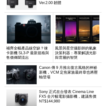
Ver.2.00 韌體
補齊全幅產品線空缺？徠
風景與星空攝影師的氣象
卡新機 SL3-P 最新規格與
決策利器：專業解讀光影
售價傳聞流出
與雲層的智慧
App「Atmos」登場
Canon 傳 9 月推出復古風格的神祕
新機，VCM 定焦家族最終章也將壓
軸登場
Sony 正式在台發表 Cinema Line
FX5 全片幅電影攝影機，建議售價
NT$144,980