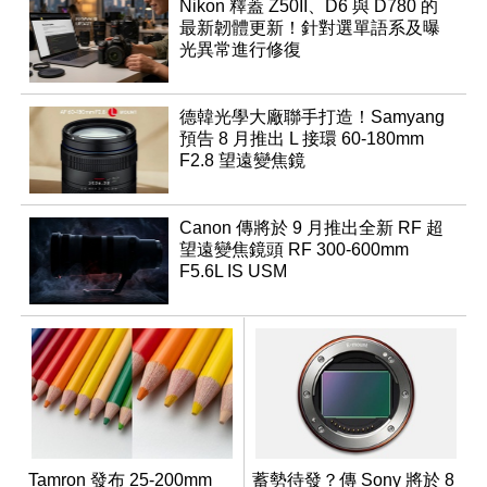
Nikon 釋蓋 Z50II、D6 與 D780 的
最新韌體更新！針對選單語系及曝
光異常進行修復
德韓光學大廠聯手打造！Samyang
預告 8 月推出 L 接環 60-180mm
F2.8 望遠變焦鏡
Canon 傳將於 9 月推出全新 RF 超
望遠變焦鏡頭 RF 300-600mm
F5.6L IS USM
Tamron 發布 25-200mm
蓄勢待發？傳 Sony 將於 8