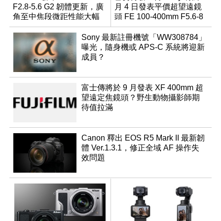
F2.8-5.6 G2 韌體更新，廣
月 4 日發表平價超望遠鏡
角至中焦段微距性能大幅
頭 FE 100-400mm F5.6-8
升級
Sony 最新註冊機號「WW308784」
曝光，隨身機或 APS-C 系統將迎新
成員？
富士傳將於 9 月發表 XF 400mm 超
望遠定焦鏡頭？野生動物攝影師期
待值拉滿
Canon 釋出 EOS R5 Mark II 最新韌
體 Ver.1.3.1，修正全域 AF 操作失
效問題