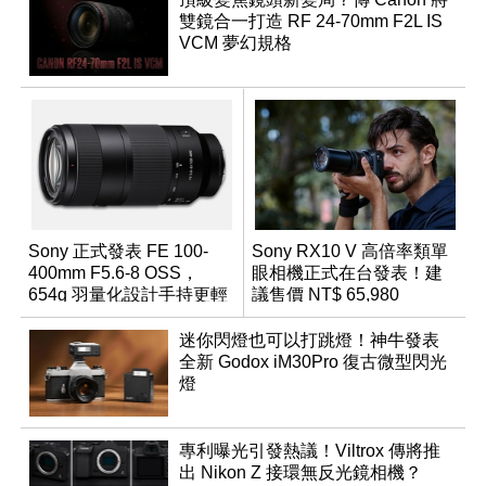
雙鏡合一打造 RF 24-70mm F2L IS
VCM 夢幻規格
Sony 正式發表 FE 100-
Sony RX10 V 高倍率類單
400mm F5.6-8 OSS，
眼相機正式在台發表！建
654g 羽量化設計手持更輕
議售價 NT$ 65,980
鬆
迷你閃燈也可以打跳燈！神牛發表
全新 Godox iM30Pro 復古微型閃光
燈
專利曝光引發熱議！Viltrox 傳將推
出 Nikon Z 接環無反光鏡相機？