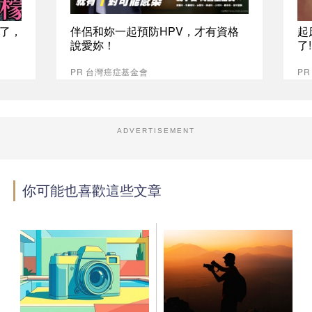
了，
伴侶和妳一起預防HPV，才有資格
起
說愛妳！
了
PR 台灣癌症基金會
PR
ADVERTISEMENT
你可能也喜歡這些文章