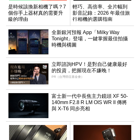
是時候該換新相機了嗎？7
輕巧、高倍率、全片幅到
個你手上器材真的需要升
影音記錄：2026 年最佳旅
級的理由
行相機的選購指南
全新銀河預報 App「Milky Way
Tonight」登場，一鍵掌握最佳拍攝
時機與構圖
立即諮詢HPV！是對自己健康最好
的投資，把握現在不嫌晚！
PR（台灣癌症基金會）
富士新一代中長焦主力鏡頭 XF 50-
140mm F2.8 R LM OIS WR II 傳將
與 X-T6 同步亮相