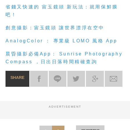
省錢又快速的
宙玉
鏡頭
新玩法：就用保鮮膜
吧！
創意攝影：
宙玉
鏡頭
讓世界漂浮在空中
AnalogColor
：
專業級
LOMO
風格
App
晨昏攝影必備
App
：
Sunrise Photography
Compass
，日出日落時間精確查詢
SHARE
ADVERTISEMENT