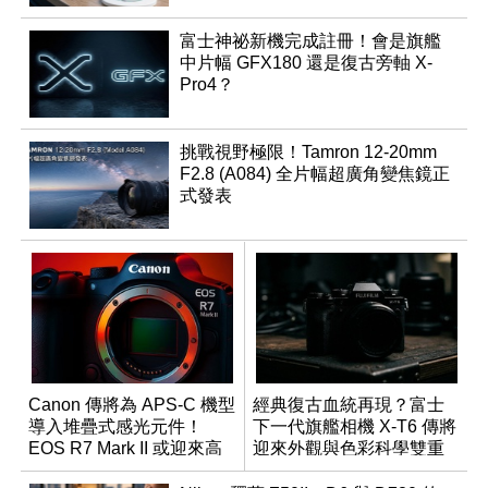
富士神祕新機完成註冊！會是旗艦
中片幅 GFX180 還是復古旁軸 X-
Pro4？
挑戰視野極限！Tamron 12-20mm
F2.8 (A084) 全片幅超廣角變焦鏡正
式發表
Canon 傳將為 APS-C 機型
經典復古血統再現？富士
導入堆疊式感光元件！
下一代旗艦相機 X-T6 傳將
EOS R7 Mark II 或迎來高
迎來外觀與色彩科學雙重
速讀出升級
優化