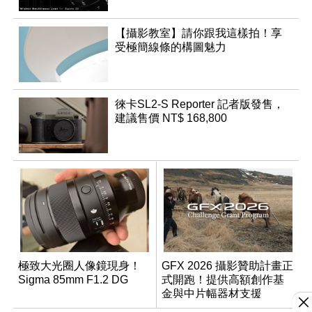
【攝影教室】請你跟我這樣拍！享
受極簡線條的構圖魅力
徠卡SL2-S Reporter 記者版發售，
建議售價 NT$ 168,800
極致大光圈人像鏡現身！
GFX 2026 攝影贊助計畫正
Sigma 85mm F1.2 DG
式開跑！提供高額創作基
金與中片幅器材支援