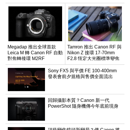
Megadap 推出全球首款
Tamron 推出 Canon RF 與
Leica M 轉 Canon RF 自動
Nikon Z 接環 17-70mm
對焦轉接環 M2RF
F2.8 恆定大光圈標準變焦
鏡
Sony FX5 與平價 FE 100-400mm
發表會前夕規格與售價全面流出
回歸攝影本質？Canon 新一代
PowerShot 隨身機傳今年底前現身
頂級變焦鏡頭新變局？傳 Canon 將