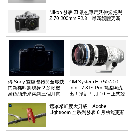
Nikon 發表 Zf 銀色專用延伸握把與
Z 70-200mm F2.8 II 最新韌體更新
傳 Sony 雙處理器與全域快
OM System ED 50-200
門新機即將現身？多款機
mm F2.8 IS Pro 間諜照流
身鏡頭未來兩到三個月內
出！預計 9 月 10 日正式發
有望登場
表
遮罩精細度大升級！Adobe
Lightroom 全系列發表 8 月功能更新