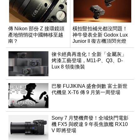
傳 Nikon 部份 Z 接環鏡頭
橫拍豎拍補光都沒問題！
產地悄悄從中國轉移至越
神牛發表全新 Godox Lux
南？
Junior II 復古機頂閃光燈
徠卡經典再進化！全新「金屬灰」
烤漆工藝登場，M11-P、Q3、D-
Lux 8 領銜換裝
巴黎 FUJIKINA 盛會倒數 富士新世
代機皇 X-T6 傳 9 月第一周登場
Sony 7 月雙機齊發！全域快門電影
機 FX5 與睽違 9 年長焦旗艦 RX10
V 即將登場