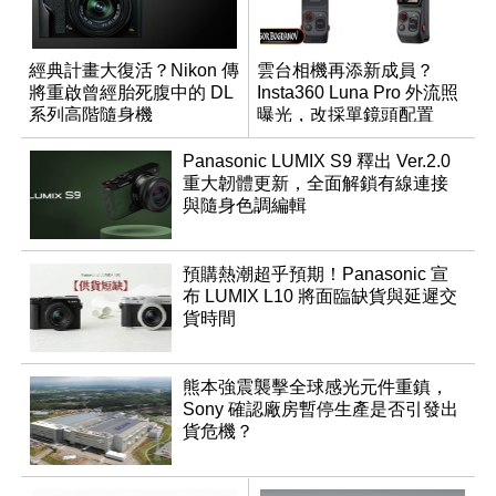
經典計畫大復活？Nikon 傳
雲台相機再添新成員？
將重啟曾經胎死腹中的 DL
Insta360 Luna Pro 外流照
系列高階隨身機
曝光，改採單鏡頭配置
Panasonic LUMIX S9 釋出 Ver.2.0
重大韌體更新，全面解鎖有線連接
與隨身色調編輯
預購熱潮超乎預期！Panasonic 宣
布 LUMIX L10 將面臨缺貨與延遲交
貨時間
熊本強震襲擊全球感光元件重鎮，
Sony 確認廠房暫停生產是否引發出
貨危機？