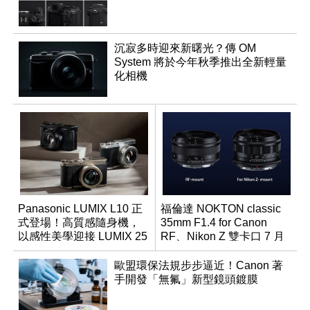
沉寂多時迎來新曙光？傳 OM
System 將於今年秋季推出全新輕量
化相機
Panasonic LUMIX L10 正
福倫達 NOKTON classic
式登場！高質感隨身機，
35mm F1.4 for Canon
以感性美學迎接 LUMIX 25
RF、Nikon Z 雙卡口 7 月
週年
同步登台
歐盟環保法規步步逼近！Canon 著
手開發「無氟」新型鏡頭鍍膜