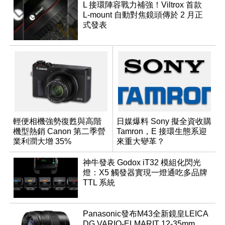
L 接環陣容戰力補強！Viltrox 首款
L-mount 自動對焦鏡頭傳於 2 月正
式發表
輕便相機強勢復甦與高階
日媒爆料 Sony 擬全資收購
機型熱銷 Canon 第二季營
Tamron，E 接環生態系迎
業利潤大增 35%
來重大變革？
神牛發表 Godox iT32 模組化閃光
燈：X5 觸發器實現一燈通吃多品牌
TTL 系統
Panasonic發布M43全新鏡皇LEICA
DG VARIO-ELMARIT 12-35mm