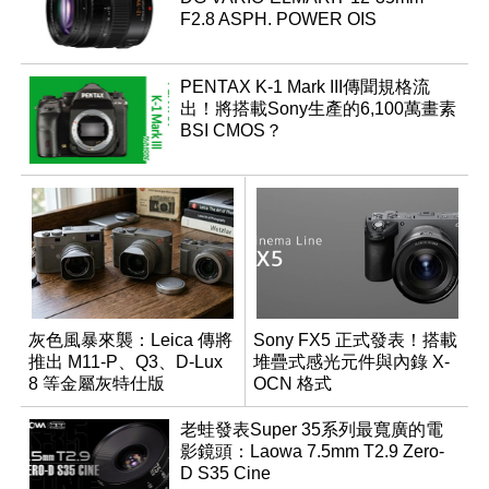
F2.8 ASPH. POWER OIS
PENTAX K-1 Mark III傳聞規格流
出！將搭載Sony生產的6,100萬畫素
BSI CMOS？
灰色風暴來襲：Leica 傳將
Sony FX5 正式發表！搭載
推出 M11-P、Q3、D-Lux
堆疊式感光元件與內錄 X-
8 等金屬灰特仕版
OCN 格式
老蛙發表Super 35系列最寬廣的電
影鏡頭：Laowa 7.5mm T2.9 Zero-
D S35 Cine