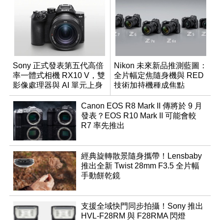
Sony 正式發表第五代高倍
Nikon 未來新品推測藍圖：
率一體式相機 RX10 V，雙
全片幅定焦隨身機與 RED
影像處理器與 AI 單元上身
技術加持機種成焦點
Canon EOS R8 Mark II 傳將於 9 月
發表？EOS R10 Mark II 可能會較
R7 率先推出
經典旋轉散景隨身攜帶！Lensbaby
推出全新 Twist 28mm F3.5 全片幅
手動餅乾鏡
支援全域快門同步拍攝！Sony 推出
HVL-F28RM 與 F28RMA 閃燈