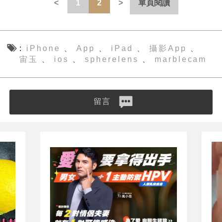
1
2
單頁閱讀
iPhone
App
iPad
攝影App
、
、
、
、
宙玉
ios
spherelens
marblecam
、
、
、
留言