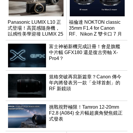
Panasonic LUMIX L10 正
福倫達 NOKTON classic
式登場！高質感隨身機，
35mm F1.4 for Canon
以感性美學迎接 LUMIX 25
RF、Nikon Z 雙卡口 7 月
週年
同步登台
富士神祕新機完成註冊！會是旗艦
中片幅 GFX180 還是復古旁軸 X-
Pro4？
規格突破再寫新篇章？Canon 傳今
年內將發表另一款「全球首創」的
RF 新鏡頭
挑戰視野極限！Tamron 12-20mm
F2.8 (A084) 全片幅超廣角變焦鏡正
式發表