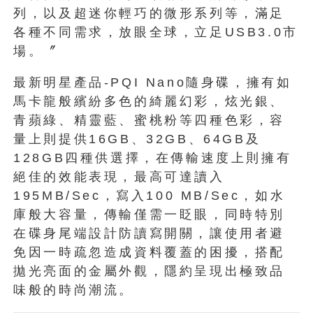
列，以及超迷你輕巧的微形系列等，滿足
各種不同需求，放眼全球，立足USB3.0市
場。〞
最新明星產品-PQI Nano隨身碟，擁有如
馬卡龍般繽紛多色的綺麗幻彩，炫光銀、
青蘋綠、精靈藍、蜜桃粉等四種色彩，容
量上則提供16GB、32GB、64GB及
128GB四種供選擇，在傳輸速度上則擁有
絕佳的效能表現，最高可達讀入
195MB/Sec，寫入100 MB/Sec，如水
庫般大容量，傳輸僅需一眨眼，同時特別
在碟身尾端設計防讀寫開關，讓使用者避
免因一時疏忽造成資料覆蓋的困擾，搭配
拋光亮面的金屬外觀，隱約呈現出極致品
味般的時尚潮流。