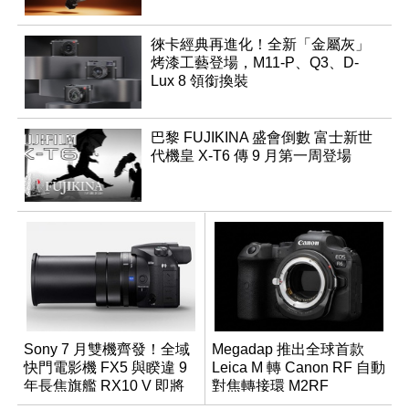
徠卡經典再進化！全新「金屬灰」
烤漆工藝登場，M11-P、Q3、D-
Lux 8 領銜換裝
巴黎 FUJIKINA 盛會倒數 富士新世
代機皇 X-T6 傳 9 月第一周登場
Sony 7 月雙機齊發！全域
Megadap 推出全球首款
快門電影機 FX5 與睽違 9
Leica M 轉 Canon RF 自動
年長焦旗艦 RX10 V 即將
對焦轉接環 M2RF
登場