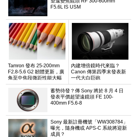
望遠變焦鏡頭 RF 300-600mm
F5.6L IS USM
Tamron 發布 25-200mm
內建增倍鏡時代來臨？
F2.8-5.6 G2 韌體更新，廣
Canon 傳第四季末發表新
角至中焦段微距性能大幅
一代大白巨砲
升級
蓄勢待發？傳 Sony 將於 8 月 4 日
發表平價超望遠鏡頭 FE 100-
400mm F5.6-8
Sony 最新註冊機號「WW308784」
曝光，隨身機或 APS-C 系統將迎新
成員？