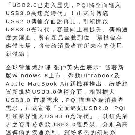
「USB2.0已走入歷史，PQI將全面進入
USB3.0高速光時代」！正式向傳統
USB2.0傳輸介面說再見，引領開啟
USB3.0光時代，容量向上再提升、傳輸速
度大躍進，所有產品全數到位，震撼儲存
媒體市場，將帶給消費者前所未有的使用
新體驗！
全球營運總經理 張仲英先生表示“ 隨著新
版Windows 8上市，帶動Ultrabook及
Apple MacBook Air新機種推出，紛紛建
置新規格USB3.0傳輸介面，相對擴大
USB3.0 市場需求，PQI瞄準終端消費者
需求，正式宣佈「全面終結USB2.0 PQI
引領業界進入USB3.0光時代」，以領先業
界之姿開發多款USB3.0隨身碟，分別為高
速傳輸的疾速系列、繽紛多色的幻彩系