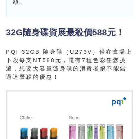
額。
32G隨身碟資展最殺價588元！
PQI 32GB 隨身碟（U273V）僅在會場上
下殺每支NT588元，還有7種色彩任您挑
選，想要大容量隨身碟的消費者絕不能錯
過這麼殺的優惠！