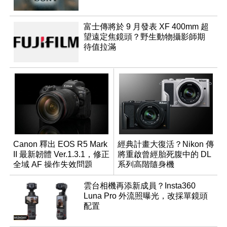
富士傳將於 9 月發表 XF 400mm 超
望遠定焦鏡頭？野生動物攝影師期
待值拉滿
Canon 釋出 EOS R5 Mark
經典計畫大復活？Nikon 傳
II 最新韌體 Ver.1.3.1，修正
將重啟曾經胎死腹中的 DL
全域 AF 操作失效問題
系列高階隨身機
雲台相機再添新成員？Insta360
Luna Pro 外流照曝光，改採單鏡頭
配置