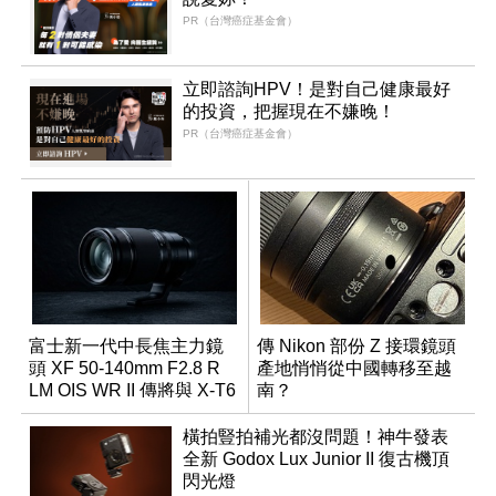
PR（台灣癌症基金會）
立即諮詢HPV！是對自己健康最好
的投資，把握現在不嫌晚！
PR（台灣癌症基金會）
富士新一代中長焦主力鏡
傳 Nikon 部份 Z 接環鏡頭
頭 XF 50-140mm F2.8 R
產地悄悄從中國轉移至越
LM OIS WR II 傳將與 X-T6
南？
同步亮相
橫拍豎拍補光都沒問題！神牛發表
全新 Godox Lux Junior II 復古機頂
閃光燈