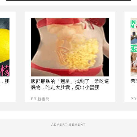
，腰
腹部脂肪的「剋星」找到了，常吃這
帶
幾物，吃走大肚囊，瘦出小蠻腰
PR 新素簡
PR
ADVERTISEMENT