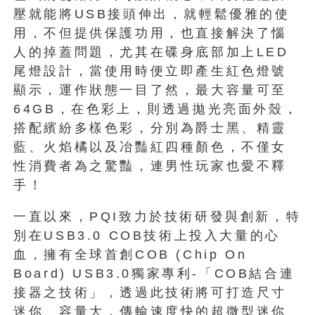
壓就能將USB接頭伸出，就輕鬆優雅的使
用，不但提供保護功用，也直接解決了惱
人的掉蓋問題，尤其在碟身底部加上LED
尾燈設計，當使用時便立即產生紅色燈號
顯示，運作狀態一目了然，最大容量可至
64GB，在色彩上，則透過拋光亮面外殼，
搭配繽紛多樣色彩，分別為爵士黑、精靈
藍、火焰橘以及冶豔紅四種顏色，不僅女
性消費者為之驚豔，連男性玩家也愛不釋
手！
一直以來，PQI致力於技術研發與創新，特
別在USB3.0 COB技術上投入大量的心
血，擁有全球首創COB (Chip On
Board) USB3.0獨家專利-「COB結合連
接器之技術」，透過此技術將可打造尺寸
迷你、容量大，傳輸速度快的超微型迷你