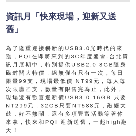
資訊月「快來現場，迎新又送
舊」
為了隆重迎接嶄新的USB3.0光時代的來
臨，PQI在即將來到的3C年度盛會-台北資
訊月展期中，特別提供USB2.0 8GB隨身
碟封關大特價，絕無僅有只有一次，每日
限量99支，現場最低價 NT99元，每人每
次限購乙支，數量有限售完為止，此外，
現場還有歡喜迎新價USB3.0 16GB 只要
NT299元，32GB只要NT588元，敲鑼大
鼓，好不熱鬧，還有多項豐富活動等著你
來拿，快來和PQI 迎新送舊，一起high翻
天！