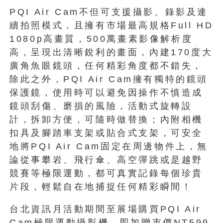
PQI Air Cam不但可支援攝影、錄影及連
續拍照模式，且擁有市場最高規格Full HD
1080p高畫質，500萬畫素影像解析度
高，呈現出清晰銳利的畫面，內建170度大
廣角魚眼鏡頭，任何精彩角度都不錯失，
除此之外，PQI Air Cam擁有獨特的鏡頭
保護鏡，使用時可以避免因操作不慎造成
鏡頭刮傷、磨損的風險，活動式旋轉設
計，拆卸方便，可隨時做替換；內附相機
扣具及腳踏車支架或貼合式支架，可安全
地將PQI Air Cam固定在周邊物件上，無
論從事攀岩、飛行傘、高空彈跳或是越野
競賽等極限運動，都可真實記錄每個珍貴
片段，輕鬆自在地捕捉任何精彩瞬間！
台北資訊月活動期間至展場購買PQI Air
Cam極限運動攝影機，即加贈市價NT599