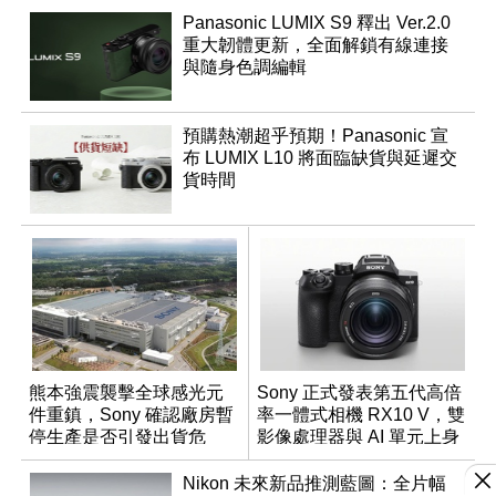
Panasonic LUMIX S9 釋出 Ver.2.0
重大韌體更新，全面解鎖有線連接
與隨身色調編輯
預購熱潮超乎預期！Panasonic 宣
布 LUMIX L10 將面臨缺貨與延遲交
貨時間
熊本強震襲擊全球感光元
Sony 正式發表第五代高倍
件重鎮，Sony 確認廠房暫
率一體式相機 RX10 V，雙
停生產是否引發出貨危
影像處理器與 AI 單元上身
機？
Nikon 未來新品推測藍圖：全片幅