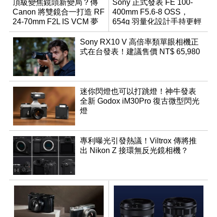
頂級變焦鏡頭新變局？傳
Sony 正式發表 FE 100-
Canon 將雙鏡合一打造 RF
400mm F5.6-8 OSS，
24-70mm F2L IS VCM 夢
654g 羽量化設計手持更輕
幻規格
鬆
Sony RX10 V 高倍率類單眼相機正
式在台發表！建議售價 NT$ 65,980
迷你閃燈也可以打跳燈！神牛發表
全新 Godox iM30Pro 復古微型閃光
燈
專利曝光引發熱議！Viltrox 傳將推
出 Nikon Z 接環無反光鏡相機？