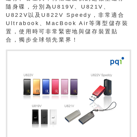
隨身碟，分別為U819V、U821V、
U822V以及U822V Speedy，非常適合
Ultrabook、MacBook Air等薄型儲存裝
置，使用時可非常緊密地與儲存裝置貼
合，獨步全球領先業界！