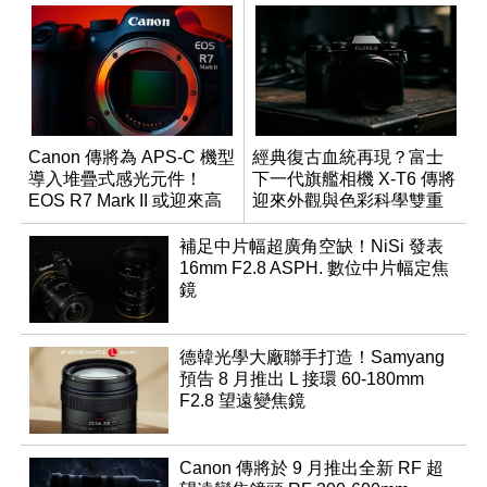
Canon 傳將為 APS-C 機型
經典復古血統再現？富士
導入堆疊式感光元件！
下一代旗艦相機 X-T6 傳將
EOS R7 Mark II 或迎來高
迎來外觀與色彩科學雙重
速讀出升級
優化
補足中片幅超廣角空缺！NiSi 發表
16mm F2.8 ASPH. 數位中片幅定焦
鏡
德韓光學大廠聯手打造！Samyang
預告 8 月推出 L 接環 60-180mm
F2.8 望遠變焦鏡
Canon 傳將於 9 月推出全新 RF 超