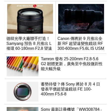
德韓光學大廠聯手打造！
Canon 傳將於 9 月推出全
Samyang 預告 8 月推出 L
新 RF 超望遠變焦鏡頭 RF
接環 60-180mm F2.8 望遠
300-600mm F5.6L IS USM
變焦鏡
Tamron 發布 25-200mm F2.8-5.6
G2 韌體更新，廣角至中焦段微距性
能大幅升級
蓄勢待發？傳 Sony 將於 8 月 4 日
發表平價超望遠鏡頭 FE 100-
400mm F5.6-8
Sony 最新註冊機號「WW308784」