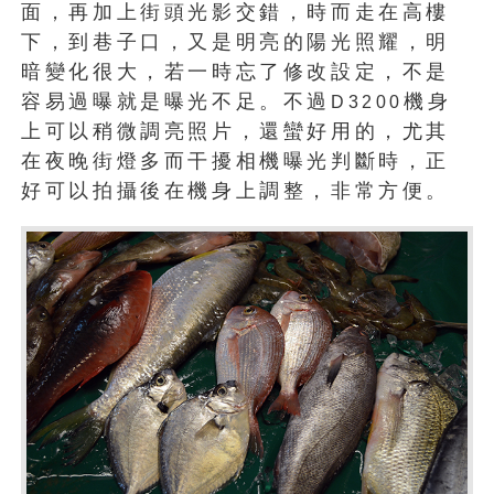
面，再加上街頭光影交錯，時而走在高樓
下，到巷子口，又是明亮的陽光照耀，明
暗變化很大，若一時忘了修改設定，不是
容易過曝就是曝光不足。不過
機身
D3200
上可以稍微調亮照片，還蠻好用的，尤其
在夜晚街燈多而干擾相機曝光判斷時，正
好可以拍攝後在機身上調整，非常方便。