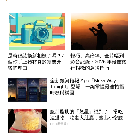
是時候該換新相機了嗎？7
輕巧、高倍率、全片幅到
個你手上器材真的需要升
影音記錄：2026 年最佳旅
級的理由
行相機的選購指南
全新銀河預報 App「Milky Way
Tonight」登場，一鍵掌握最佳拍攝
時機與構圖
腹部脂肪的「剋星」找到了，常吃
這幾物，吃走大肚囊，瘦出小蠻腰
PR（新素簡）