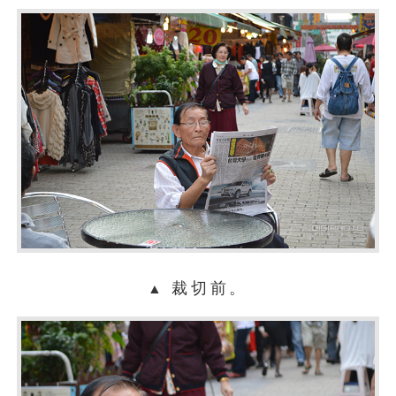
裁切前。
▲