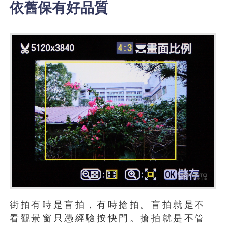
依舊保有好品質
街拍有時是盲拍，有時搶拍。盲拍就是不
看觀景窗只憑經驗按快門。搶拍就是不管