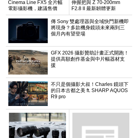
Cinema Line FX5 全片幅
伸握把與 Z 70-200mm
電影攝影機，建議售價
F2.8 II 最新韌體更新
NT$144,980
傳 Sony 雙處理器與全域快門新機即
將現身？多款機身鏡頭未來兩到三
個月內有望登場
GFX 2026 攝影贊助計畫正式開跑！
提供高額創作基金與中片幅器材支
援
不只是個攝影大叔！Charles 鏡頭下
的日本古都之美 ft. SHARP AQUOS
R9 pro