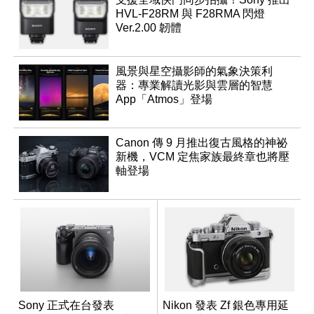
HVL-F28RM 與 F28RMA 閃燈
Ver.2.00 韌體
風景與星空攝影師的氣象決策利
器：專業解讀光影與雲層的智慧
App「Atmos」登場
Canon 傳 9 月推出復古風格的神祕
新機，VCM 定焦家族最終章也將壓
軸登場
Sony 正式在台發表
Nikon 發表 Zf 銀色專用延