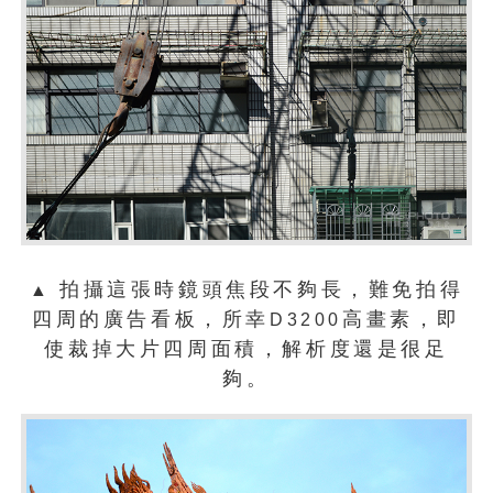
拍攝這張時鏡頭焦段不夠長，難免拍得
▲
四周的廣告看板，所幸
高畫素，即
D3200
使裁掉大片四周面積，解析度還是很足
夠。