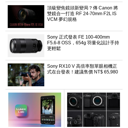
頂級變焦鏡頭新變局？傳 Canon 將
雙鏡合一打造 RF 24-70mm F2L IS
VCM 夢幻規格
Sony 正式發表 FE 100-400mm
F5.6-8 OSS，654g 羽量化設計手持
更輕鬆
Sony RX10 V 高倍率類單眼相機正
式在台發表！建議售價 NT$ 65,980