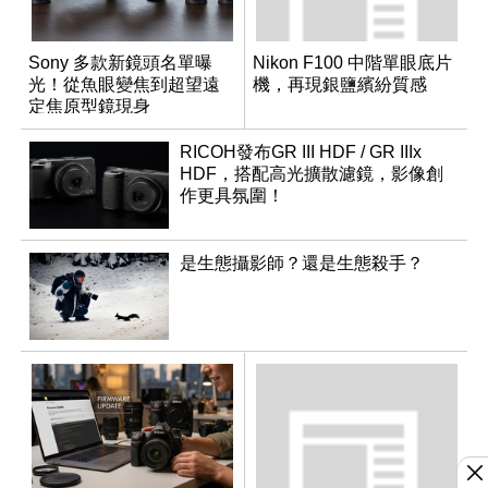
Sony 多款新鏡頭名單曝
Nikon F100 中階單眼底片
光！從魚眼變焦到超望遠
機，再現銀鹽繽紛質感
定焦原型鏡現身
RICOH發布GR III HDF / GR IIIx
HDF，搭配高光擴散濾鏡，影像創
作更具氛圍！
是生態攝影師？還是生態殺手？