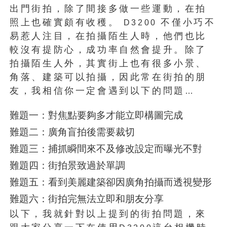
出門街拍，除了間接多做一些運動，在拍
照上也確實頗有收穫。
不僅小巧不
D3200
易惹人注目，在拍攝陌生人時，他們也比
較沒有提防心，成功率自然會提升。除了
拍攝陌生人外，其實街上也有很多小景、
角落、建築可以拍攝，因此常在街拍的朋
友，我相信你一定會遇到以下的問題
…
難題一：對焦點要夠多才能立即構圖完成
難題二：廣角盲拍後需要裁切
難題三：捕抓瞬間來不及修改設定而曝光不對
難題四：街拍景致過於單調
難題五：看到美麗建築卻因廣角拍攝而透視變形
難題六：街拍完無法立即和朋友分享
以下，我就針對以上提到的街拍問題，來