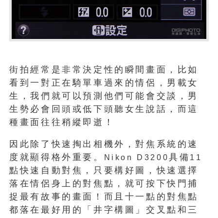
街拍經常是非常決定性的瞬間畫面，比如
看到一對正在騎單車過來的情侶，男載女
生，我們就可以預測他們可能會交談，男
生勢必會回頭或低下頭聽女生說話，而這
種畫面往往稍縱即逝！
因此除了快速掏出相機外，對焦系統的速
度就顯得格外重要。
具備
Nikon D3200
11
點快速自動對焦，只要構好圖，快速選擇
落在情侶身上的對焦點，就可按下快門捕
捉最有故事的畫面！而且十一點的對焦點
都落在最好用的「井字構圖」交叉點和三