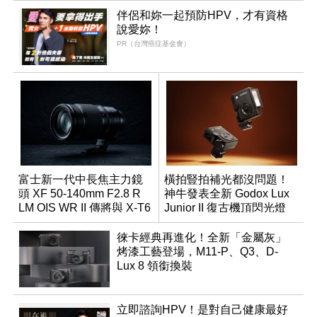
伴侶和妳一起預防HPV，才有資格
說愛妳！
PR（台灣癌症基金會）
富士新一代中長焦主力鏡
橫拍豎拍補光都沒問題！
頭 XF 50-140mm F2.8 R
神牛發表全新 Godox Lux
LM OIS WR II 傳將與 X-T6
Junior II 復古機頂閃光燈
同步亮相
徠卡經典再進化！全新「金屬灰」
烤漆工藝登場，M11-P、Q3、D-
Lux 8 領銜換裝
立即諮詢HPV！是對自己健康最好