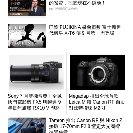
的投資，把握現在不嫌晚！
PR（台灣癌症基金會）
巴黎 FUJIKINA 盛會倒數 富士新世
代機皇 X-T6 傳 9 月第一周登場
Sony 7 月雙機齊發！全域
Megadap 推出全球首款
快門電影機 FX5 與睽違 9
Leica M 轉 Canon RF 自動
年長焦旗艦 RX10 V 即將
對焦轉接環 M2RF
登場
Tamron 推出 Canon RF 與 Nikon Z
接環 17-70mm F2.8 恆定大光圈標
準變焦鏡