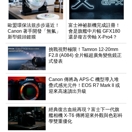
歐盟環保法規步步逼近！
富士神祕新機完成註冊！
Canon 著手開發「無氟」
會是旗艦中片幅 GFX180
新型鏡頭鍍膜
還是復古旁軸 X-Pro4？
挑戰視野極限！Tamron 12-20mm
F2.8 (A084) 全片幅超廣角變焦鏡正
式發表
Canon 傳將為 APS-C 機型導入堆
疊式感光元件！EOS R7 Mark II 或
迎來高速讀出升級
經典復古血統再現？富士下一代旗
艦相機 X-T6 傳將迎來外觀與色彩科
學雙重優化