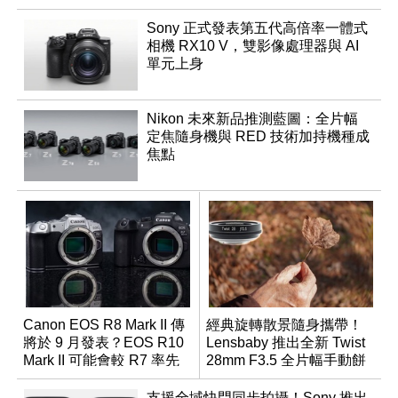
Sony 正式發表第五代高倍率一體式
相機 RX10 V，雙影像處理器與 AI
單元上身
Nikon 未來新品推測藍圖：全片幅
定焦隨身機與 RED 技術加持機種成
焦點
Canon EOS R8 Mark II 傳
經典旋轉散景隨身攜帶！
將於 9 月發表？EOS R10
Lensbaby 推出全新 Twist
Mark II 可能會較 R7 率先
28mm F3.5 全片幅手動餅
推出
乾鏡
支援全域快門同步拍攝！Sony 推出