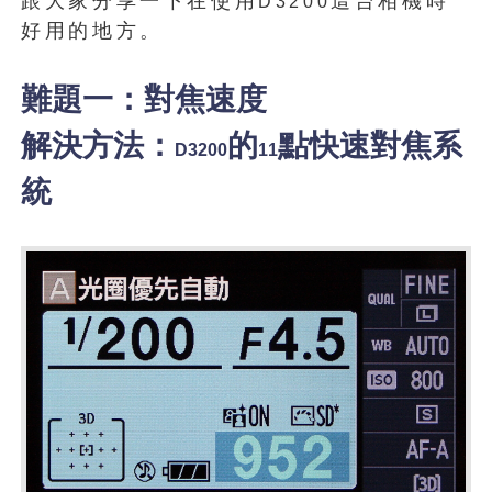
跟大家分享一下在使用
這台相機時
D3200
好用的地方。
難題一：對焦速度
解決方法：
的
點快速對焦系
D3200
11
統