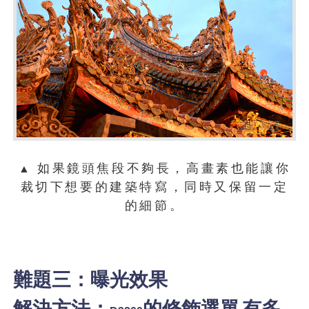
如果鏡頭焦段不夠長，高畫素也能讓你
▲
裁切下想要的建築特寫，同時又保留一定
的細節。
難題三：曝光效果
解決方法：
的修飾選單
有多