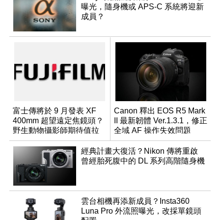
曝光，隨身機或 APS-C 系統將迎新
成員？
富士傳將於 9 月發表 XF
Canon 釋出 EOS R5 Mark
400mm 超望遠定焦鏡頭？
II 最新韌體 Ver.1.3.1，修正
野生動物攝影師期待值拉
全域 AF 操作失效問題
滿
經典計畫大復活？Nikon 傳將重啟
曾經胎死腹中的 DL 系列高階隨身機
雲台相機再添新成員？Insta360
Luna Pro 外流照曝光，改採單鏡頭