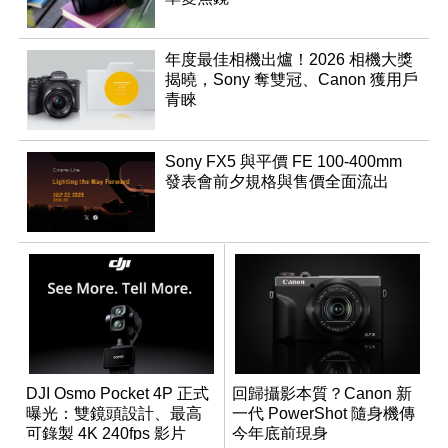
年度最佳相機出爐！2026 相機大獎
揭曉，Sony 奪雙冠、Canon 獲用戶
青睞
Sony FX5 與平價 FE 100-400mm
發表會前夕規格與售價全面流出
DJI Osmo Pocket 4P 正式
回歸攝影本質？Canon 新
曝光：雙鏡頭設計、最高
一代 PowerShot 隨身機傳
可錄製 4K 240fps 影片
今年底前現身