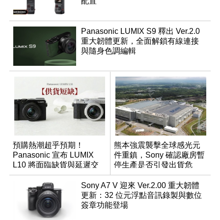
配置
Panasonic LUMIX S9 釋出 Ver.2.0
重大韌體更新，全面解鎖有線連接
與隨身色調編輯
預購熱潮超乎預期！
熊本強震襲擊全球感光元
Panasonic 宣布 LUMIX
件重鎮，Sony 確認廠房暫
L10 將面臨缺貨與延遲交
停生產是否引發出貨危
貨時間
機？
Sony A7 V 迎來 Ver.2.00 重大韌體
更新：32 位元浮點音訊錄製與數位
簽章功能登場