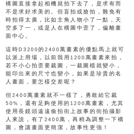
構圖直接拿起相機就拍下去了，是求有而
不是求好求美的。但盲拍或搶拍，難免有
時拍得太廣，比如主角人物小了一點，天
空多了一，或是人在構圖中歪了，偏離畫
面中心。
這時
的
萬畫素的優點馬上就可
D3200
2400
以派上用場，以前我用
萬畫素來拍，
1200
若不小心拍歪要裁圖，一裁圖檔就變小，
能印出來的尺寸也變小，如果是珍貴的名
人畫面，要怎樣交差呢？
但
萬畫素就不一樣了，勇敢給它裁
2400
，還有足夠使用的
萬畫素，尤其
50%
1200
使用長鏡頭遠遠偷拍街上故事的街拍攝影
人來說，有了
萬，再稍為調整一下構
2400
圖，會讓畫面更簡潔，故事性更強！