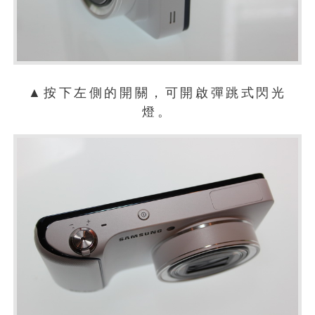
▲按下左側的開關，可開啟彈跳式閃光
燈。