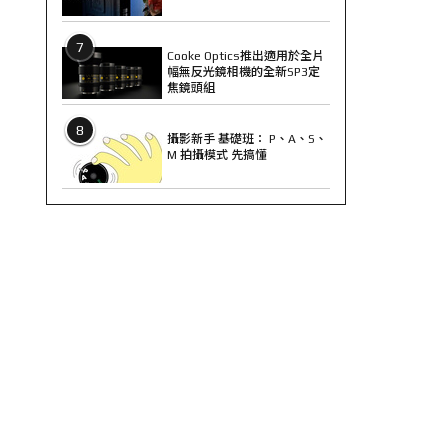
7
Cooke Optics推出適用於全片
幅無反光鏡相機的全新SP3定
焦鏡頭組
8
攝影新手 基礎班： P、A、S、
M 拍攝模式 先搞懂