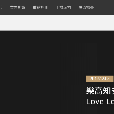
活
業界動態
重點評測
手機玩拍
攝影擂臺
2012.12.02
樂高知
Love L