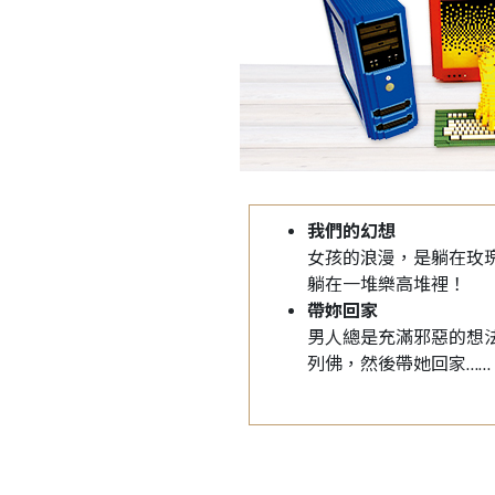
我們的幻想
女孩的浪漫，是躺在玫
躺在一堆樂高堆裡！
帶妳回家
男人總是充滿邪惡的想
列佛，然後帶她回家……