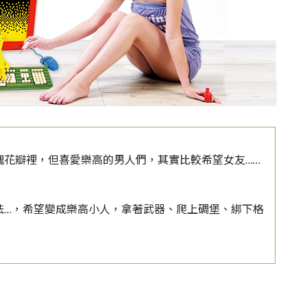
瑰花瓣裡，但喜愛樂高的男人們，其實比較希望女友……
法…，希望變成樂高小人，拿著武器、爬上碉堡、綁下格