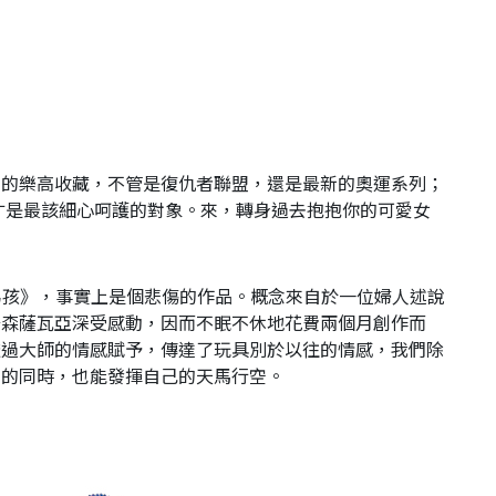
愛的樂高收藏，不管是復仇者聯盟，還是最新的奧運系列；
女人才是最該細心呵護的對象。來，轉身過去抱抱你的可愛女
的男孩》，事實上是個悲傷的作品。概念來自於一位婦人述說
奈森薩瓦亞深受感動，因而不眠不休地花費兩個月創作而
透過大師的情感賦予，傳達了玩具別於以往的情感，我們除
品的同時，也能發揮自己的天馬行空。