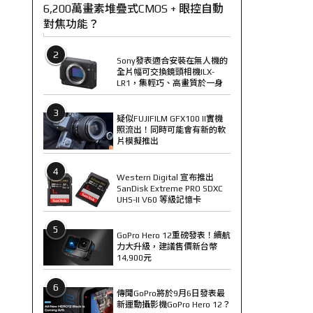
6,200萬畫素堆疊式CMOS + 眼控自動
對焦功能？
2
Sony發表適合安裝在無人機的
全片幅可交換鏡頭相機ILX-
LR1，集輕巧、高畫質於一身
3
疑似FUJIFILM GFX100 II實機
照流出！同時可能會有新的軟
片模擬推出
4
Western Digital 宣布推出
SanDisk Extreme PRO SDXC
UHS-II V60 等級記憶卡
5
GoPro Hero 12重磅發表！續航
力大升級，建議售價新台幣
14,900元
6
傳聞GoPro將於9月6日發表最
新運動攝影機GoPro Hero 12？