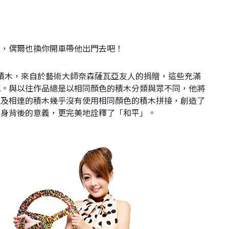
用，偶爾也換你開車帶他出門去吧！
0片積木，來自於藝術大師奈森薩瓦亞友人的捐贈，這些充滿
感。與以往作品總是以相同顏色的積木分類與眾不同，他將
以及相連的積木幾乎沒有使用相同顏色的積木拼接，創造了
本身背後的意義，更完美地詮釋了「和平」。