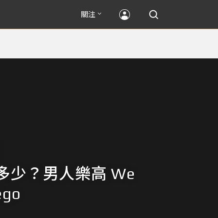
關注
多少？男人樂高 We
ego